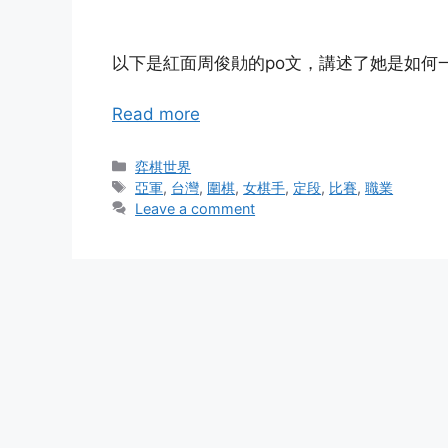
以下是紅面周俊勛的po文，講述了她是如何
Read more
Categories
弈棋世界
Tags
亞軍
,
台灣
,
圍棋
,
女棋手
,
定段
,
比賽
,
職業
Leave a comment