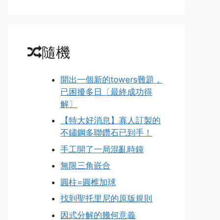
隨機
開出一個新的towers難題，
已困擾多日〔最終成功得
解〕
【特大好消息】寡人訂製的
不鏽鋼多聯鑽石已到手！
手工開了一局混亂時鐘
無限三角嵌合
圓柱=圓椎加球
找到聖托里尼的原版規則
因式分解的幾何意義