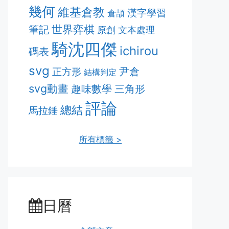
幾何
維基倉教
漢字學習
倉頡
筆記
世界弈棋
原創
文本處理
騎沈四傑
ichirou
碼表
svg
尹倉
正方形
結構判定
svg動畫
趣味數學
三角形
評論
總結
馬拉錘
所有標籤 >
日曆