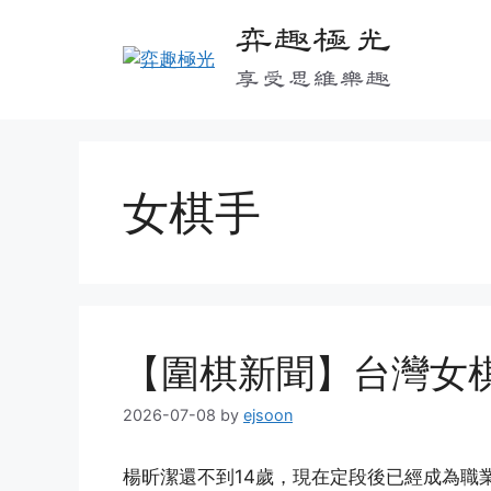
Skip
弈趣極光
to
content
享受思維樂趣
女棋手
【圍棋新聞】台灣女
2026-07-08
by
ejsoon
楊昕潔還不到14歲，現在定段後已經成為職