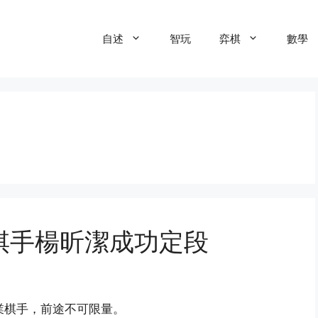
自述
智玩
弈棋
數學
棋手楊昕潔成功定段
業棋手，前途不可限量。