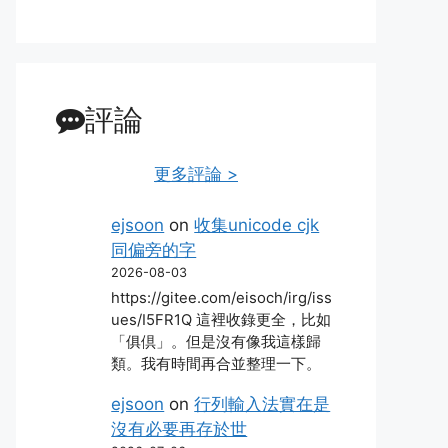
評論
更多評論 >
ejsoon
on
收集unicode cjk
同偏旁的字
2026-08-03
https://gitee.com/eisoch/irg/iss
ues/I5FR1Q 這裡收錄更全，比如
「俱倶」。但是沒有像我這樣歸
類。我有時間再合並整理一下。
ejsoon
on
行列輸入法實在是
沒有必要再存於世