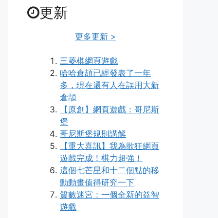
更新
更多更新 >
三菱棋網頁遊戲
哈哈倉頡已經發表了一年
多，現在還有人在誤用大新
倉頡
【原創】網頁遊戲：哥尼斯
堡
哥尼斯堡規則講解
【重大喜訊】我為歌狂網頁
遊戲完成！棋力超強！
這個七芒星和十二個點的移
動動畫值得研究一下
質數迷宮：一個全新的益智
遊戲