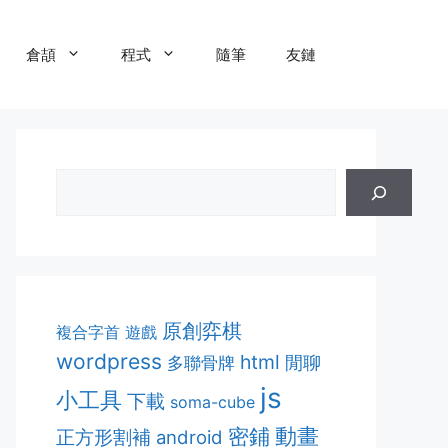
倉頡
程式
隨筆
友鏈
原創弈棋
複合字首
遊戲
wordpress
html
多聯骨牌
閒聊
js
小工具
下載
soma-cube
動畫
密鋪
正方形割補
android