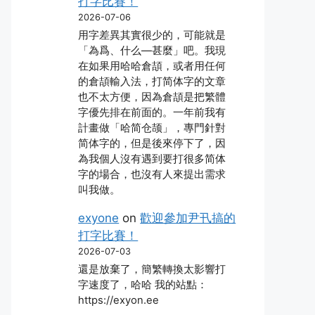
打字比賽！
2026-07-06
用字差異其實很少的，可能就是
「為爲、什么―甚麼」吧。我現
在如果用哈哈倉頡，或者用任何
的倉頡輸入法，打简体字的文章
也不太方便，因為倉頡是把繁體
字優先排在前面的。一年前我有
計畫做「哈简仓颉」，專門針對
简体字的，但是後來停下了，因
為我個人沒有遇到要打很多简体
字的場合，也沒有人來提出需求
叫我做。
exyone
on
歡迎參加尹卂搞的
打字比賽！
2026-07-03
還是放棄了，簡繁轉換太影響打
字速度了，哈哈 我的站點：
https://exyon.ee