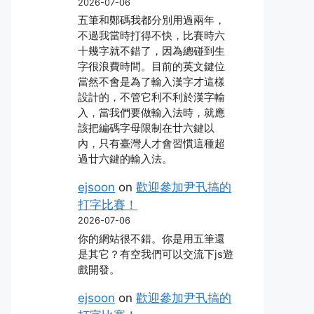
2026-07-06
五筆和鄭碼我都分別用過兩年，
不過我當時打得不快，比賽時六
十幾字就不錯了，因為總碰到生
字很浪費時間。目前的英文鍵位
當然不會是為了輸入漢字才這樣
設計的，不管它利不利於漢字輸
入，當我們要做輸入法時，就應
該把編碼字母限制在廿六鍵以
內，只有臺灣人才會習慣這種超
過廿六鍵的輸入法。
ejsoon
on
歡迎參加尹卂搞的
打字比賽！
2026-07-06
你的網站很不錯。你是用五筆還
是其它？有空我們可以交流下js遊
戲開發。
ejsoon
on
歡迎參加尹卂搞的