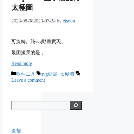
太極圖
2023-08-08
2023-07-24
by
ejsoon
可旋轉。純svg動畫實現。
最困擾我的是，
Read more
Categories
Tags
軟件工具
svg動畫
,
太極圖
Leave a comment
倉頡