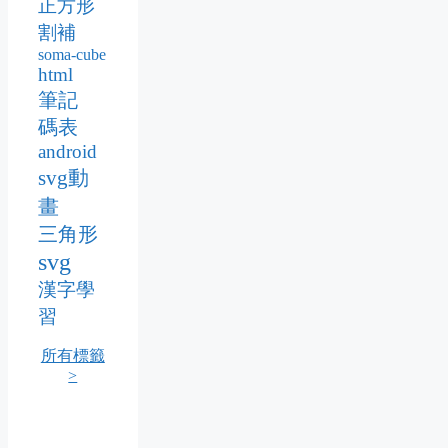
正方形
割補
soma-cube
html
筆記
碼表
android
svg動
畫
三角形
svg
漢字學
習
所有標籤
>