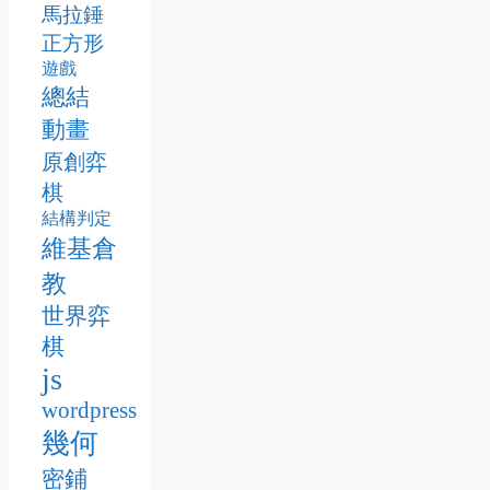
馬拉錘
正方形
遊戲
總結
動畫
原創弈
棋
結構判定
維基倉
教
世界弈
棋
js
wordpress
幾何
密鋪