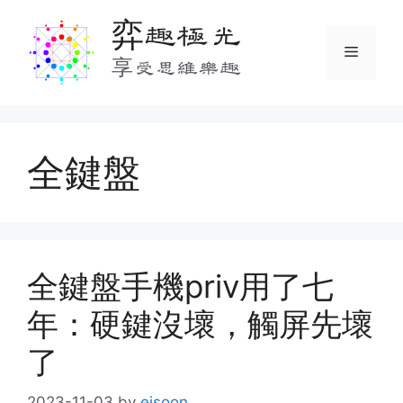
Skip
弈趣極光
to
Menu
content
享受思維樂趣
全鍵盤
全鍵盤手機priv用了七
年：硬鍵沒壞，觸屏先壞
了
2023-11-03
by
ejsoon