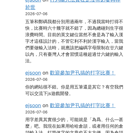
於世
2026-07-06
五筆和鄭碼我都分別用過兩年，不過我當時打得不
快，比賽時六十幾字就不錯了，因為總碰到生字很
浪費時間。目前的英文鍵位當然不會是為了輸入漢
字才這樣設計的，不管它利不利於漢字輸入，當我
們要做輸入法時，就應該把編碼字母限制在廿六鍵
以內，只有臺灣人才會習慣這種超過廿六鍵的輸入
法。
ejsoon
on
歡迎參加尹卂搞的打字比賽！
2026-07-06
你的網站很不錯。你是用五筆還是其它？有空我們
可以交流下js遊戲開發。
ejsoon
on
歡迎參加尹卂搞的打字比賽！
2026-07-06
用字差異其實很少的，可能就是「為爲、什么―甚
麼」吧。我現在如果用哈哈倉頡，或者用任何的倉
頡輸入法，打简体字的文章也不太方便，因為倉頡