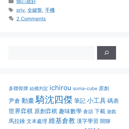
Categories
開心就好
Tags
priv
,
全鍵盤
,
手機
2 Comments
ichirou
多聯骨牌
原創
結構判定
soma-cube
騎沈四傑
動畫
小工具
筆記
尹倉
碼表
世界弈棋
原創弈棋
趣味數學
下載
倉頡
遊戲
維基倉教
漢字學習
馬拉錘
文本處理
閒聊