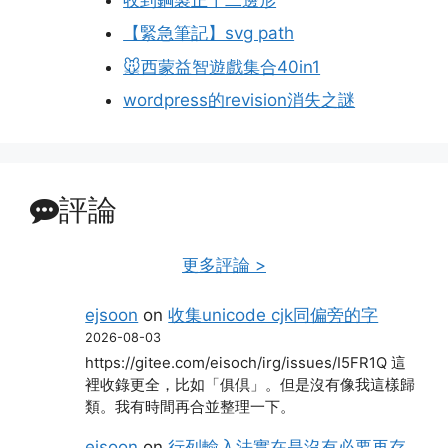
【緊急筆記】svg path
🐭西蒙益智遊戲集合40in1
wordpress的revision消失之謎
評論
更多評論 >
ejsoon
on
收集unicode cjk同偏旁的字
2026-08-03
https://gitee.com/eisoch/irg/issues/I5FR1Q 這
裡收錄更全，比如「俱倶」。但是沒有像我這樣歸
類。我有時間再合並整理一下。
ejsoon
on
行列輸入法實在是沒有必要再存