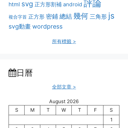
評論
svg
html
正方形割補
android
js
幾何
密鋪
總結
三角形
正方形
複合字首
svg動畫
wordpress
所有標籤 >
日曆
全部文章 >
August 2026
S
M
T
W
T
F
S
1