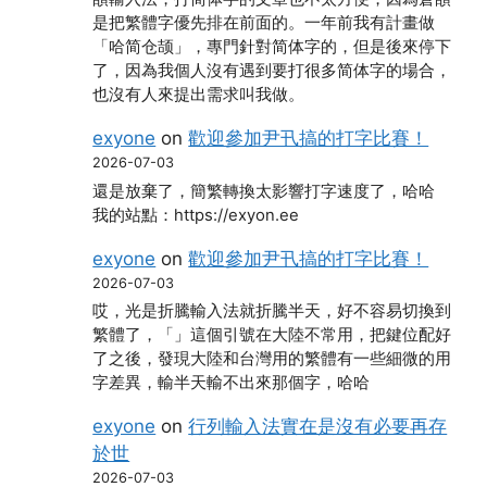
是把繁體字優先排在前面的。一年前我有計畫做
「哈简仓颉」，專門針對简体字的，但是後來停下
了，因為我個人沒有遇到要打很多简体字的場合，
也沒有人來提出需求叫我做。
exyone
on
歡迎參加尹卂搞的打字比賽！
2026-07-03
還是放棄了，簡繁轉換太影響打字速度了，哈哈
我的站點：https://exyon.ee
exyone
on
歡迎參加尹卂搞的打字比賽！
2026-07-03
哎，光是折騰輸入法就折騰半天，好不容易切換到
繁體了，「」這個引號在大陸不常用，把鍵位配好
了之後，發現大陸和台灣用的繁體有一些細微的用
字差異，輸半天輸不出來那個字，哈哈
exyone
on
行列輸入法實在是沒有必要再存
於世
2026-07-03