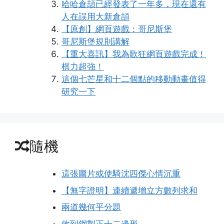
哈哈倉頡已經發表了一年多，現在還有
人在誤用大新倉頡
【原創】網頁遊戲：哥尼斯堡
哥尼斯堡規則講解
【重大喜訊】我為歌狂網頁遊戲完成！
棋力超強！
這個七芒星和十二個點的移動動畫值得
研究一下
隨機
這張圖片或使騎沈四傑心情沉重
【無字證明】連續遞增立方數列求和
兩道幾何平分題
收到鋼製正十二邊形