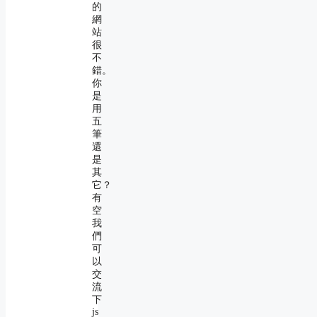
的
網
站
很
不
錯。
你
是
用
五
筆
還
是
其
它？
有
空
我
們
可
以
交
流
下
js