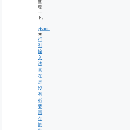
整
理
一
下。
ejsoon
on
行
列
輸
入
法
實
在
是
沒
有
必
要
再
存
於