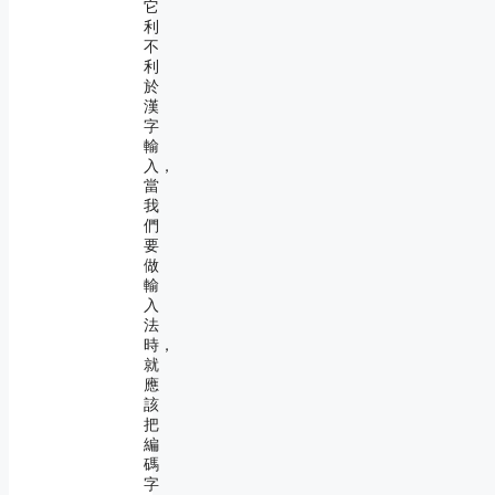
它
利
不
利
於
漢
字
輸
入，
當
我
們
要
做
輸
入
法
時，
就
應
該
把
編
碼
字