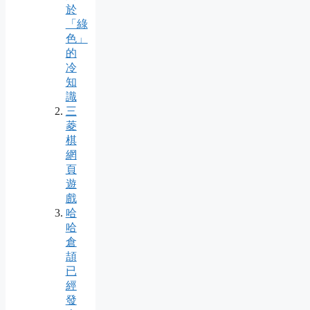
於
「綠
色」
的
冷
知
識
三
菱
棋
網
頁
遊
戲
哈
哈
倉
頡
已
經
發