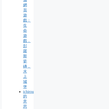
網
頁
遊
戲：
生
命
遊
戲，
彭
羅
斯
瓷
磚，
水
上
城
堡
ichirou
的
意
思