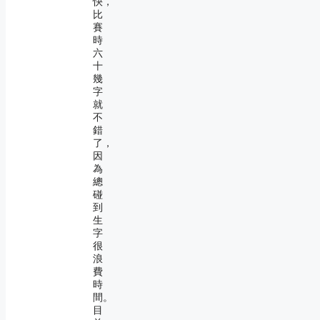
快，
比
賽
時
六
十
幾
字
就
不
錯
了，
因
為
總
碰
到
生
字
很
浪
費
時
間。
目