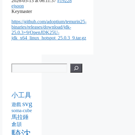
2026-05-13 at 06:11:37
#19228
ejsoon
Keymaster
https://github.com/adoptium/temurin25-
binaries/releases/download/jdk-
25.0.3+9/OpenJDK25U-
jdk_x64_linux_hotspot_25.0.3_9.tar.gz
小工具
svg
遊戲
soma-cube
馬拉錘
倉頡
騎沈