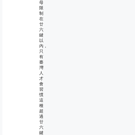
母
限
制
在
廿
六
鍵
以
內，
只
有
臺
灣
人
才
會
習
慣
這
種
超
過
廿
六
鍵