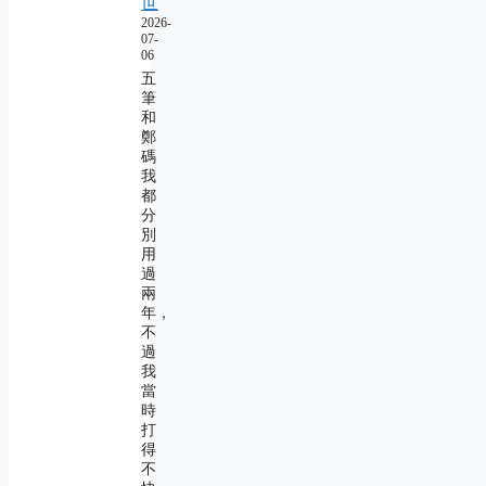
世
2026-
07-
06
五
筆
和
鄭
碼
我
都
分
別
用
過
兩
年，
不
過
我
當
時
打
得
不