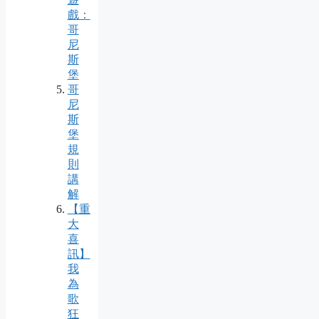
戲：
哥
尼
斯
堡
哥
尼
斯
堡
規
則
講
解
【重
大
喜
訊】
我
為
歌
狂