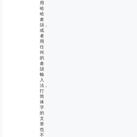
用
哈
哈
倉
頡，
或
者
用
任
何
的
倉
頡
輸
入
法，
打
简
体
字
的
文
章
也
不