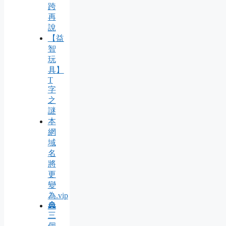
跨
再
說
【益
智
玩
具】
T
字
之
謎
本
網
域
名
將
更
變
為.vip
🏯
三
個