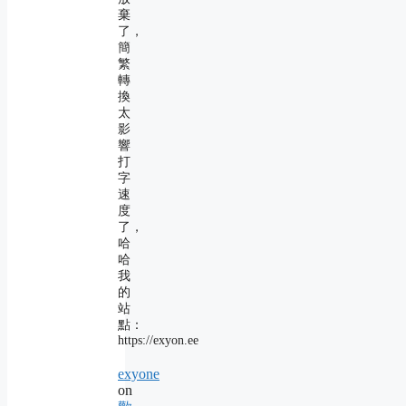
棄
了，
簡
繁
轉
換
太
影
響
打
字
速
度
了，
哈
哈
我
的
站
點：
https://exyon.ee
exyone
on