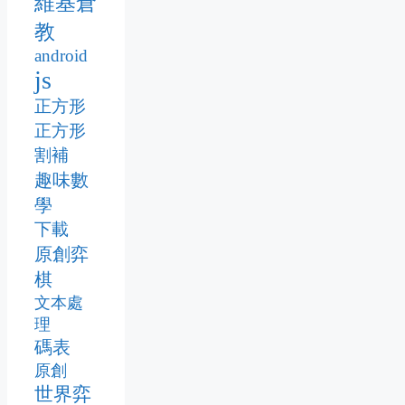
維基倉
教
android
js
正方形
正方形
割補
趣味數
學
下載
原創弈
棋
文本處
理
碼表
原創
世界弈