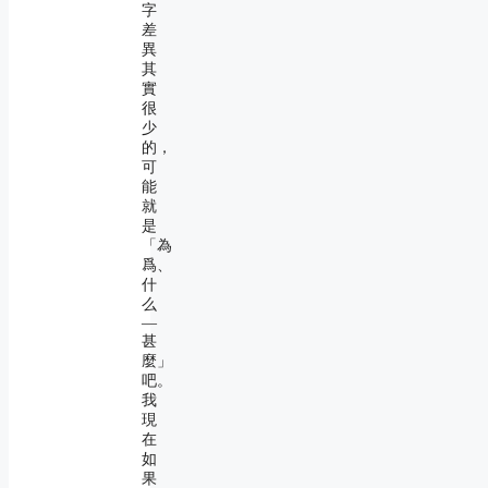
字
差
異
其
實
很
少
的，
可
能
就
是
「為
爲、
什
么
―
甚
麼」
吧。
我
現
在
如
果