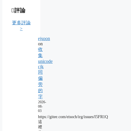
評論
更多評論
>
ejsoon
on
收
集
unicode
cjk
同
偏
旁
的
字
2026-
08-
03
https://gitee.com/eisoch/irg/issues/I5FR1Q
這
裡