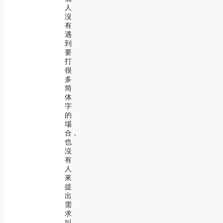
人
沒
有
遇
到
要
打
很
多
简
体
字
的
場
合，
也
沒
有
人
來
提
出
需
求
叫