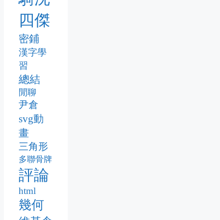
四傑
密鋪
漢字學
習
總結
閒聊
尹倉
svg動
畫
三角形
多聯骨牌
評論
html
幾何