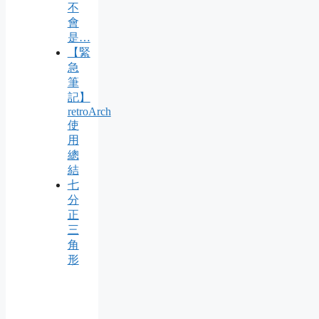
不
會
是…
【緊
急
筆
記】
retroArch
使
用
總
結
七
分
正
三
角
形