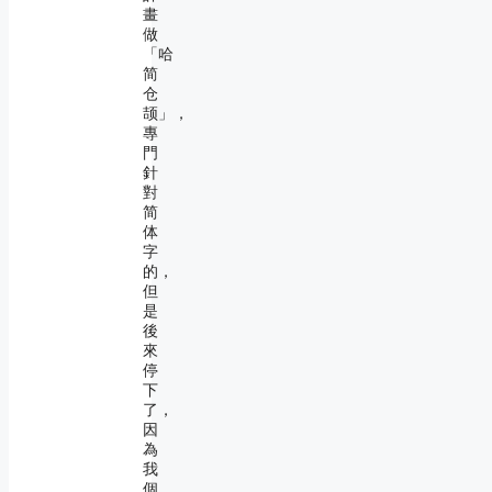
畫
做
「哈
简
仓
颉」，
專
門
針
對
简
体
字
的，
但
是
後
來
停
下
了，
因
為
我
個