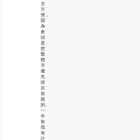
太
方
便，
因
為
倉
頡
是
把
繁
體
字
優
先
排
在
前
面
的。
一
年
前
我
有
計