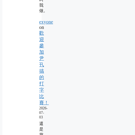
我
做。
exyone
on
歡
迎
參
加
尹
卂
搞
的
打
字
比
賽！
2026-
07-
03
還
是
放