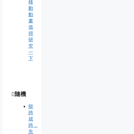
移
動
動
畫
值
得
研
究
一
下
隨機
能
跨
就
跨，
先