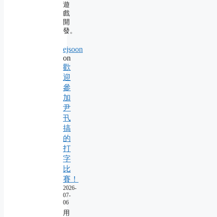
遊
戲
開
發。
ejsoon
on
歡
迎
參
加
尹
卂
搞
的
打
字
比
賽！
2026-
07-
06
用