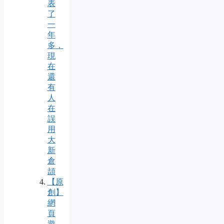
表
了
一
年
多，
現
在
還
有
人
在
誤
用
大
新
倉
頡
【原
創】
網
頁
遊