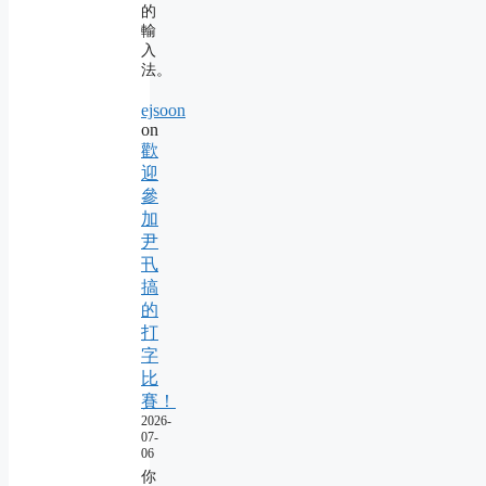
的
輸
入
法。
ejsoon
on
歡
迎
參
加
尹
卂
搞
的
打
字
比
賽！
2026-
07-
06
你