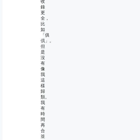
收
錄
更
全，
比
如
「俱
倶」。
但
是
沒
有
像
我
這
樣
歸
類。
我
有
時
間
再
合
並