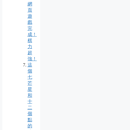
網
頁
遊
戲
完
成！
棋
力
超
強！
這
個
七
芒
星
和
十
二
個
點
的