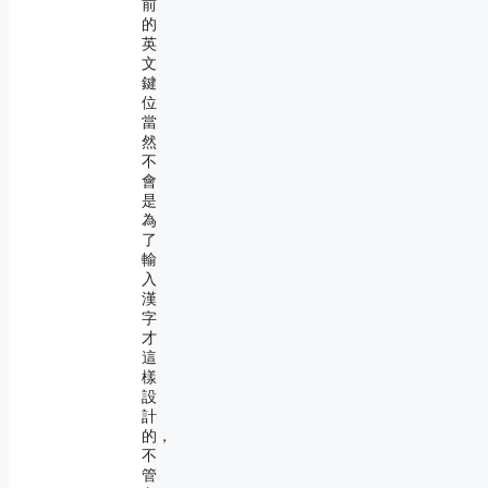
前
的
英
文
鍵
位
當
然
不
會
是
為
了
輸
入
漢
字
才
這
樣
設
計
的，
不
管