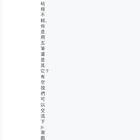
站
很
不
錯。
你
是
用
五
筆
還
是
其
它？
有
空
我
們
可
以
交
流
下
js
遊
戲