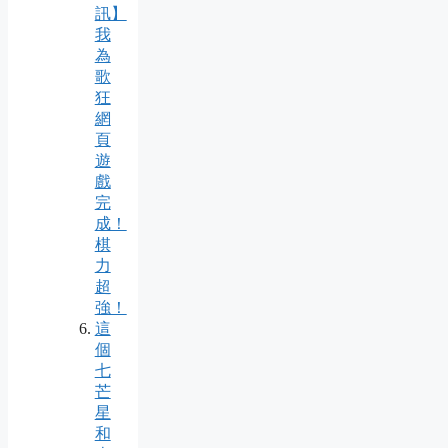
訊】
我
為
歌
狂
網
頁
遊
戲
完
成！
棋
力
超
強！
這
個
七
芒
星
和