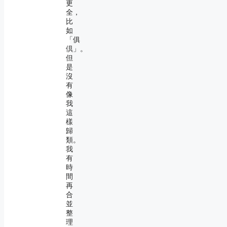
更
全，
比
如
「俱
倶」。
但
是
沒
有
像
我
這
樣
歸
類。
我
有
時
間
再
合
並
整
理