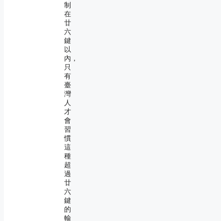
制
在
廿
六
鍵
以
內，
只
有
臺
灣
人
才
會
習
慣
這
種
超
過
廿
六
鍵
的
輸