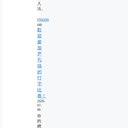
入
法。
ejsoon
on
歡
迎
參
加
尹
卂
搞
的
打
字
比
賽！
2026-
07-
06
你
的
網