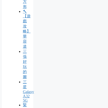
方
形
🔨
【遊
戲
攻
略】
華
容
道
三
張
好
玩
的
圖
三
星
Galaxy
A32
5G
緊