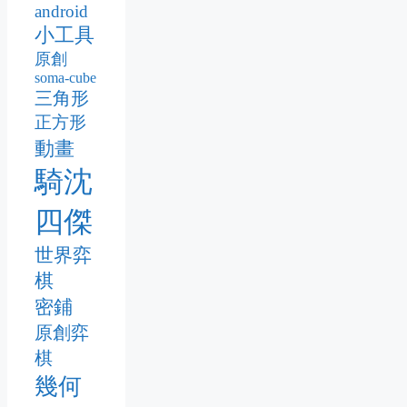
android
小工具
原創
soma-cube
三角形
正方形
動畫
騎沈
四傑
世界弈
棋
密鋪
原創弈
棋
幾何