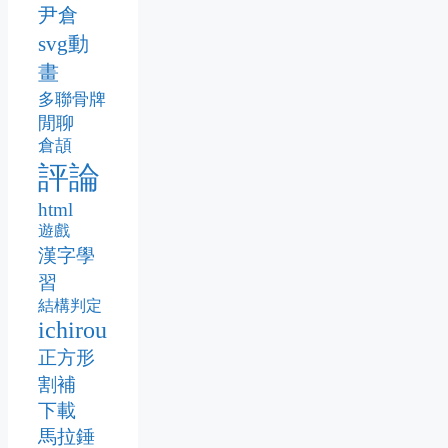
尹倉
svg動
畫
多聯骨牌
閒聊
倉頡
評論
html
遊戲
漢字學
習
結構判定
ichirou
正方形
割補
下載
馬拉錘