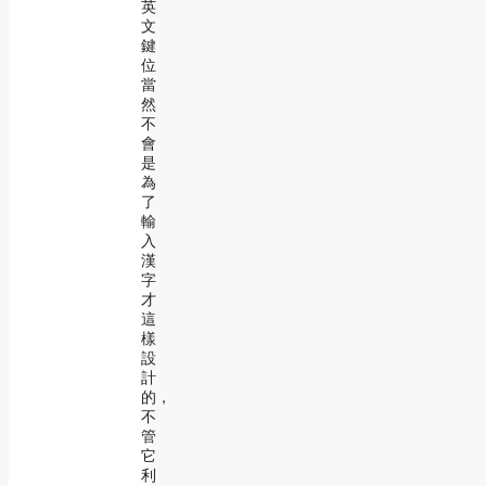
英
文
鍵
位
當
然
不
會
是
為
了
輸
入
漢
字
才
這
樣
設
計
的，
不
管
它
利