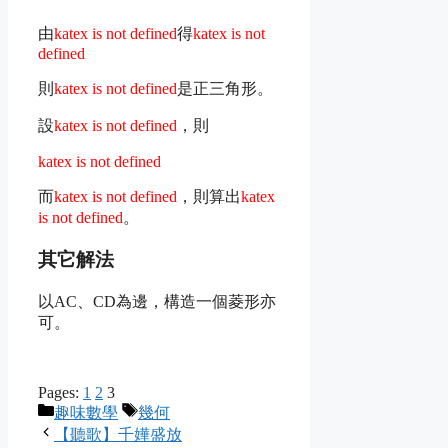
由
katex is not defined
得
katex is not
defined
則
katex is not defined
是正三角形。
設
katex is not defined
，則
katex is not defined
而
katex is not defined
，則算出
katex
is not defined
。
其它解法
以AC、CD為邊，構造一個菱形亦
可。
Pages:
1
2
3
Categories
Tags
趣味數學
幾何
【聽歌】千嬅盛放