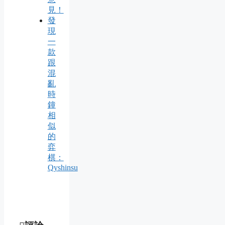
見！
發
現
一
款
跟
混
亂
時
鐘
相
似
的
弈
棋：
Qyshinsu