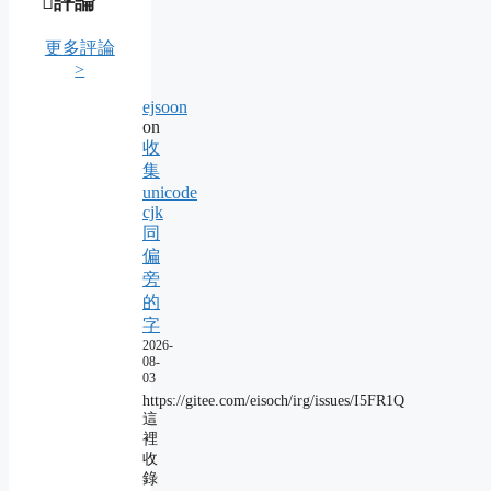
評論
更多評論
>
ejsoon
on
收
集
unicode
cjk
同
偏
旁
的
字
2026-
08-
03
https://gitee.com/eisoch/irg/issues/I5FR1Q
這
裡
收
錄