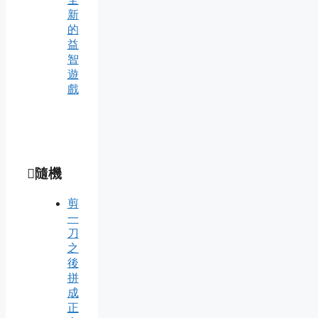
新
的
益
智
遊
戲
隨機
剪
一
刀
之
後
拼
成
正