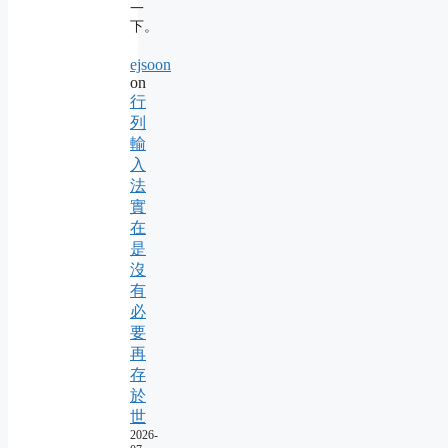
一
下。
ejsoon
on
行
列
輸
入
法
實
在
是
沒
有
必
要
再
存
於
世
2026-