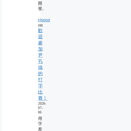
開
發。
ejsoon
on
歡
迎
參
加
尹
卂
搞
的
打
字
比
賽！
2026-
07-
06
用
字
差