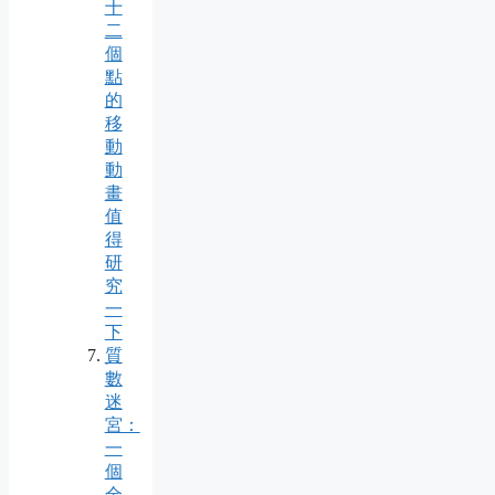
十
二
個
點
的
移
動
動
畫
值
得
研
究
一
下
質
數
迷
宮：
一
個
全