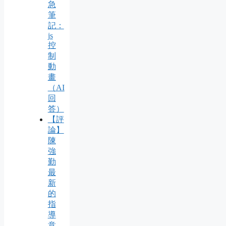
急
筆
記：
js
控
制
動
畫
（AI
回
答）
【評
論】
陳
強
勤
最
新
的
指
導
意