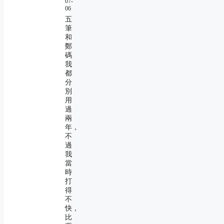
07-
06
五
筆
和
鄭
碼
我
都
分
別
用
過
兩
年，
不
過
我
當
時
打
得
不
快，
比