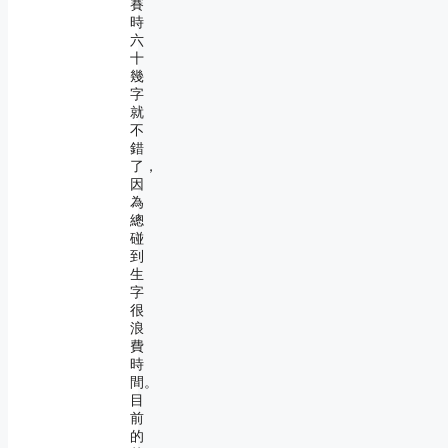
賽
時
六
十
幾
字
就
不
錯
了，
因
為
總
碰
到
生
字
很
浪
費
時
間。
目
前
的