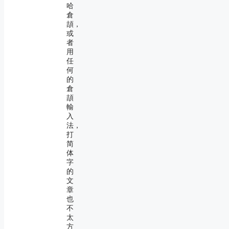
哈
倉
頡，
或
者
用
任
何
的
倉
頡
輸
入
法，
打
简
体
字
的
文
章
也
不
太
方