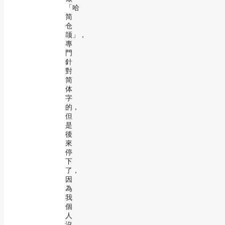
「哈
简
仓
颉」，
專
門
針
對
简
体
字
的，
但
是
後
來
停
下
了，
因
為
我
個
人
沒