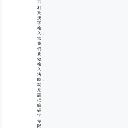
不
利
於
漢
字
輸
入，
當
我
們
要
做
輸
入
法
時，
就
應
該
把
編
碼
字
母
限