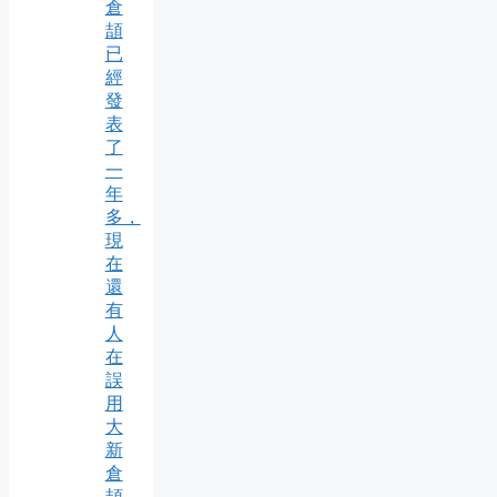
倉
頡
已
經
發
表
了
一
年
多，
現
在
還
有
人
在
誤
用
大
新
倉
頡