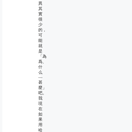
異
其
實
很
少
的，
可
能
就
是
「為
爲、
什
么
―
甚
麼」
吧。
我
現
在
如
果
用
哈