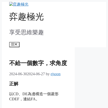
Skip
to
content
弈趣極光
享受思維樂趣
Menu
不給一個數字，求角度
2024-06-30
2024-06-27
by
ejsoon
正解
以CD、DE為邊構造一個菱形
CDEF，連結FA。