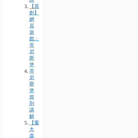
【原
創】
網
頁
遊
戲：
哥
尼
斯
堡
哥
尼
斯
堡
規
則
講
解
【重
大
喜