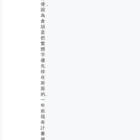
便，
因
為
倉
頡
是
把
繁
體
字
優
先
排
在
前
面
的。
一
年
前
我
有
計
畫
做