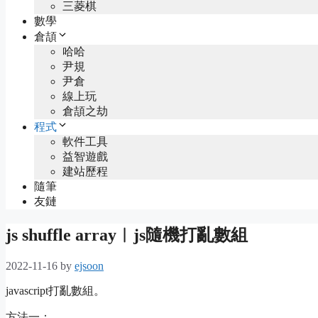
三菱棋
數學
倉頡
哈哈
尹規
尹倉
線上玩
倉頡之劫
程式
軟件工具
益智遊戲
建站歷程
隨筆
友鏈
js shuffle array︱js隨機打亂數組
2022-11-16
by
ejsoon
javascript打亂數組。
方法一：