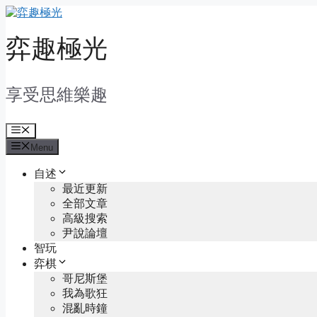
Skip
to
content
弈趣極光
享受思維樂趣
Menu
Menu
自述
最近更新
全部文章
高級搜索
尹說論壇
智玩
弈棋
哥尼斯堡
我為歌狂
混亂時鐘