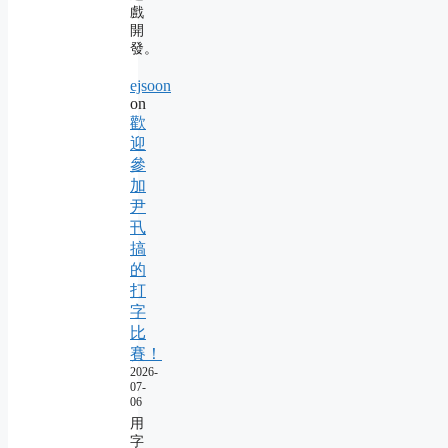
戲
開
發。
ejsoon
on
歡
迎
參
加
尹
卂
搞
的
打
字
比
賽！
2026-
07-
06
用
字