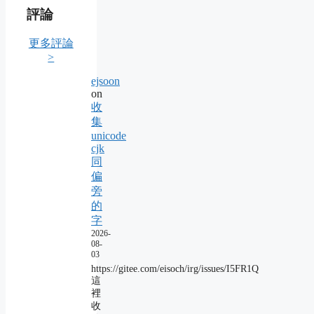
評論
更多評論
>
ejsoon
on
收
集
unicode
cjk
同
偏
旁
的
字
2026-
08-
03
https://gitee.com/eisoch/irg/issues/I5FR1Q
這
裡
收