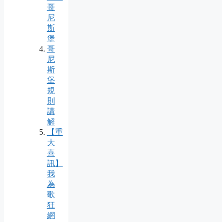
哥
尼
斯
堡
哥
尼
斯
堡
規
則
講
解
【重
大
喜
訊】
我
為
歌
狂
網