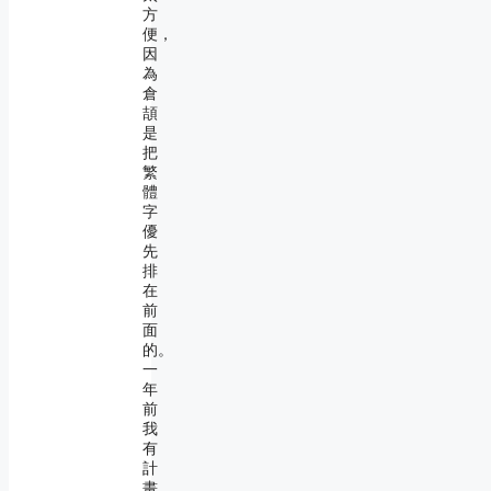
方
便，
因
為
倉
頡
是
把
繁
體
字
優
先
排
在
前
面
的。
一
年
前
我
有
計
畫