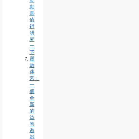
動
動
畫
值
得
研
究
一
下
質
數
迷
宮：
一
個
全
新
的
益
智
遊
戲