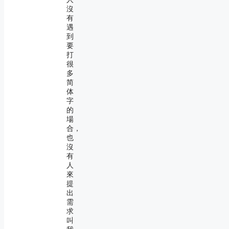
沒
有
遇
到
要
打
很
多
简
体
字
的
場
合，
也
沒
有
人
來
提
出
需
求
叫