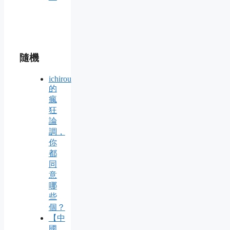
隨機
ichirou
的
瘋
狂
論
調，
你
都
同
意
哪
些
個？
【中
國