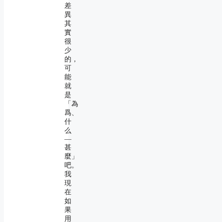
差
異
其
實
很
少
的，
可
能
就
是
「為
爲、
什
么
―
甚
麼」
吧。
我
現
在
如
果
用