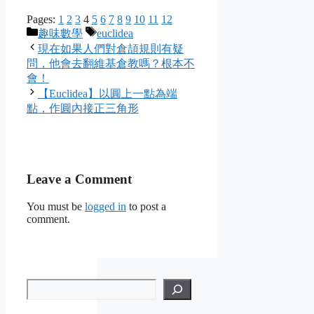
Pages:
1
2
3
4
5
6
7
8
9
10
11
12
Categories
Tags
趣味數學
euclidea
現在如果人們對倉頡規則有疑
問，他會去翻維基倉教嗎？根本不
會！
【Euclidea】以圓上一點為端
點，作圓內接正三角形
Leave a Comment
You must be
logged in
to post a
comment.