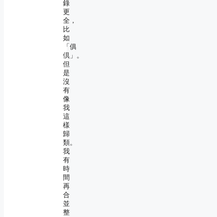
錄
更
全，
比
如
「俱
倶」。
但
是
沒
有
像
我
這
樣
歸
類。
我
有
時
間
再
合
並
整