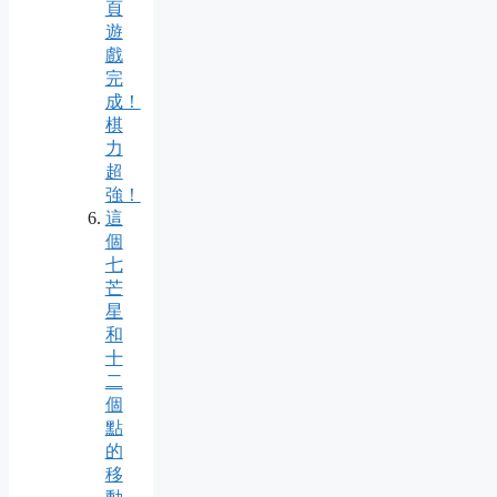
頁
遊
戲
完
成！
棋
力
超
強！
這
個
七
芒
星
和
十
二
個
點
的
移