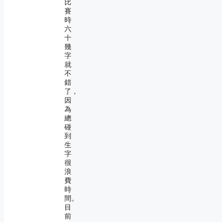
比
賽
時
六
十
幾
字
就
不
錯
了，
因
為
總
碰
到
生
字
很
浪
費
時
間。
目
前