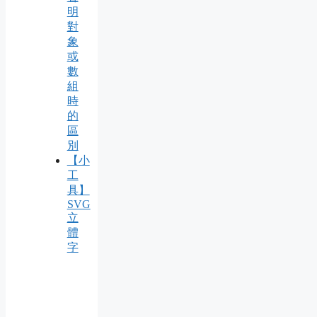
明
對
象
或
數
組
時
的
區
別
【小
工
具】
SVG
立
體
字