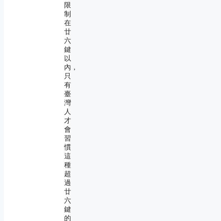
限
制
在
廿
六
鍵
以
內，
只
有
臺
灣
人
才
會
習
慣
這
種
超
過
廿
六
鍵
的