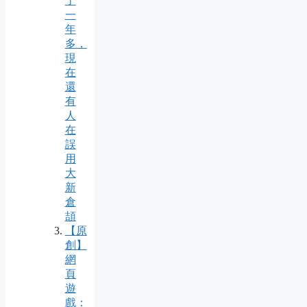
了
一
年
多，
現
在
還
有
人
在
誤
用
大
新
倉
頡
【原
創】
網
頁
遊
戲：