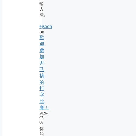
輸
入
法。
ejsoon
on
歡
迎
參
加
尹
卂
搞
的
打
字
比
賽！
2026-
07-
06
你
的