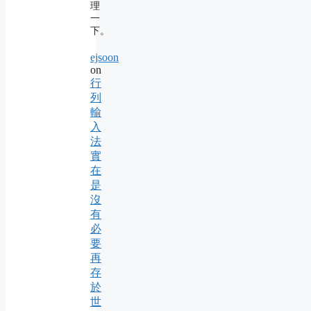
理
一
下。
ejsoon
on
行
列
輸
入
法
實
在
是
沒
有
必
要
再
存
於
世