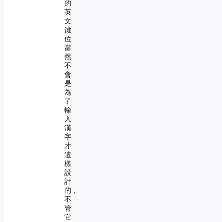
的
英
文
鍵
位
當
然
不
會
是
為
了
輸
入
漢
字
才
這
樣
設
計
的，
不
管
它