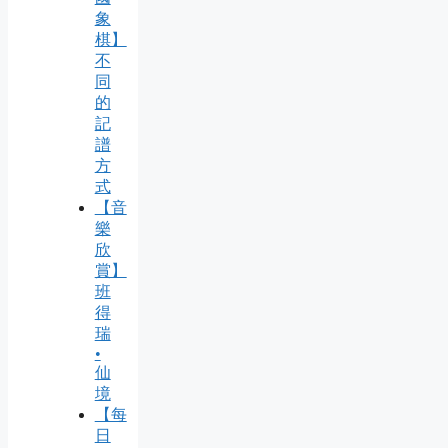
象
棋】
不
同
的
記
譜
方
式
【音
樂
欣
賞】
班
得
瑞
•
仙
境
【每
日