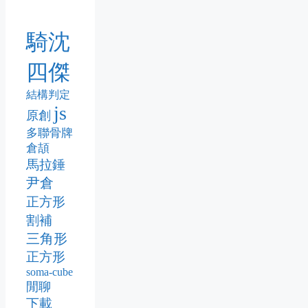
騎沈
四傑
結構判定
js
原創
多聯骨牌
倉頡
馬拉錘
尹倉
正方形
割補
三角形
正方形
soma-cube
閒聊
下載