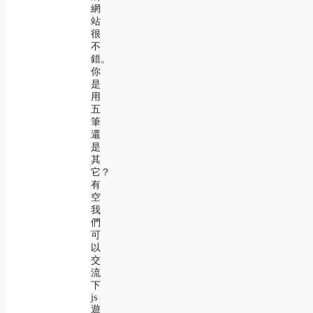
網
站
很
不
錯。
你
是
用
五
筆
還
是
其
它？
有
空
我
們
可
以
交
流
下
js
遊