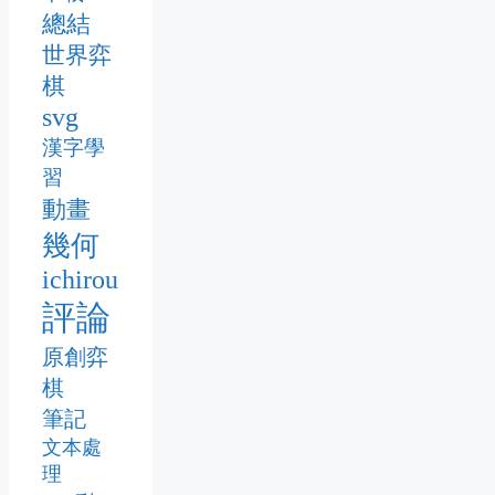
總結
世界弈
棋
svg
漢字學
習
動畫
幾何
ichirou
評論
原創弈
棋
筆記
文本處
理