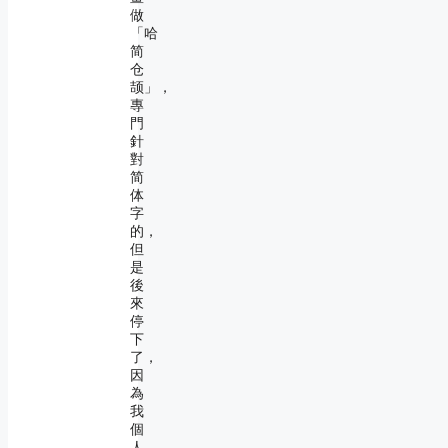
做
「哈
简
仓
颉」，
專
門
針
對
简
体
字
的，
但
是
後
來
停
下
了，
因
為
我
個
人