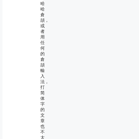
哈
哈
倉
頡，
或
者
用
任
何
的
倉
頡
輸
入
法，
打
简
体
字
的
文
章
也
不
太