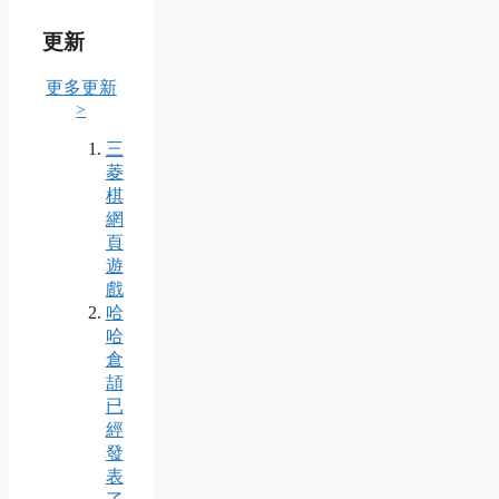
更新
更多更新
>
三
菱
棋
網
頁
遊
戲
哈
哈
倉
頡
已
經
發
表