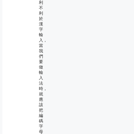
利
不
利
於
漢
字
輸
入，
當
我
們
要
做
輸
入
法
時，
就
應
該
把
編
碼
字
母