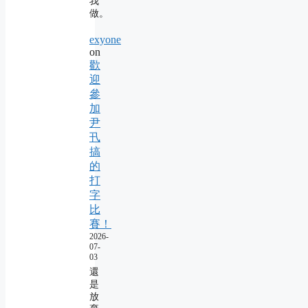
我
做。
exyone
on
歡
迎
參
加
尹
卂
搞
的
打
字
比
賽！
2026-
07-
03
還
是
放