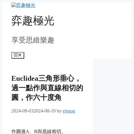
Skip
to
content
弈趣極光
享受思維樂趣
Menu
Euclidea三角形垂心，
過一點作與直線相切的
圓，作六十度角
2024-09-03
2024-08-10
by
ejsoon
作圓過A、B與底線相切。