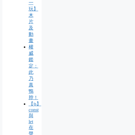
一
玩】
木
片
及
動
畫
權
威
鑑
定：
此
乃
真
鴨
脖！
【js】
const
與
let
在
聲