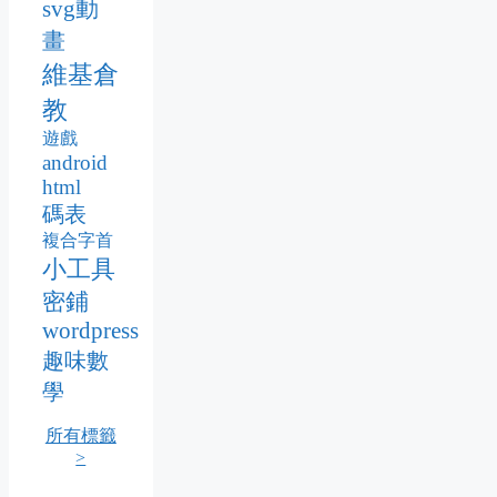
svg動
畫
維基倉
教
遊戲
android
html
碼表
複合字首
小工具
密鋪
wordpress
趣味數
學
所有標籤
>