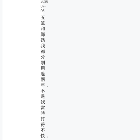
2026-
07-
06
五
筆
和
鄭
碼
我
都
分
別
用
過
兩
年，
不
過
我
當
時
打
得
不
快，