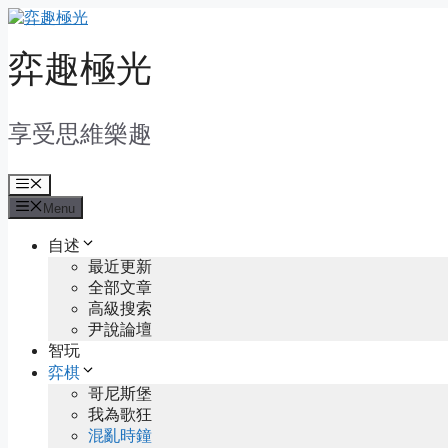
Skip
to
content
弈趣極光
享受思維樂趣
Menu
Menu
自述
最近更新
全部文章
高級搜索
尹說論壇
智玩
弈棋
哥尼斯堡
我為歌狂
混亂時鐘