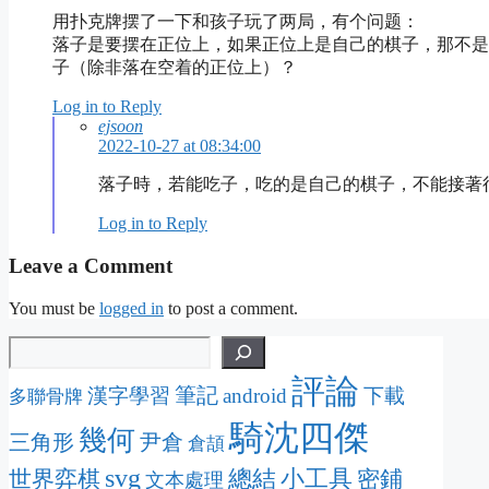
用扑克牌摆了一下和孩子玩了两局，有个问题：
落子是要摆在正位上，如果正位上是自己的棋子，那不是
子（除非落在空着的正位上）？
Log in to Reply
ejsoon
2022-10-27 at 08:34:00
落子時，若能吃子，吃的是自己的棋子，不能接著
Log in to Reply
Leave a Comment
You must be
logged in
to post a comment.
評論
筆記
漢字學習
android
下載
多聯骨牌
騎沈四傑
幾何
三角形
尹倉
倉頡
svg
總結
小工具
密鋪
世界弈棋
文本處理