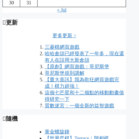
30
31
« Jul
更新
更多更新 >
三菱棋網頁遊戲
哈哈倉頡已經發表了一年多，現在還
有人在誤用大新倉頡
【原創】網頁遊戲：哥尼斯堡
哥尼斯堡規則講解
【重大喜訊】我為歌狂網頁遊戲完
成！棋力超強！
這個七芒星和十二個點的移動動畫值
得研究一下
質數迷宮：一個全新的益智遊戲
隨機
黄金螺旋鐘
【世界弈棋】Terrace︱階相棋