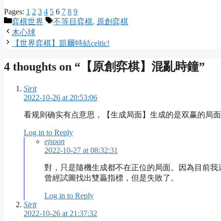
Pages:
1
2
3
4
5
6
7
8
9
Categories
Tags
弈棋世界
不等目弈棋
,
原創弈棋
木心球
【世界弈棋】凱爾特結celtic!
4 thoughts on “【原創弈棋】混亂時鐘”
Sirit
2022-10-26 at 20:53:06
看规则确实有点意思，【生成局面】生成的是双赢的局面
Log in to Reply
ejsoon
2022-10-27 at 08:32:31
對，只是隨機生成都不在正位的局面。因為目前我
曾經試圖找出雙贏指標，但是失敗了。
Log in to Reply
Sirit
2022-10-26 at 21:37:32