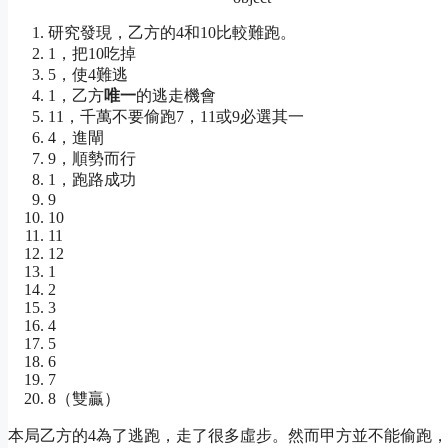
研究發現，乙方的4和10比較難跑。
1，把10吃掉
5，使4難逃
1，乙方
唯一
的逃走機會
11，千萬不要偷跑7，11或9必選其一
4，進閘
9，順勢而行
1，跑路成功
9
10
11
12
1
2
3
4
5
6
7
8（雙贏）
本局乙方的4為了逃跑，走了很多虛步。然而甲方並不能偷跑，