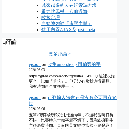
越來越多的人在玩索瑪方塊！
重力跳馬棋︱八仙過海
歐拉定理
白嫖陳強勤「康熙字體」
使用內置AJAX及post_meta
評論
更多評論 >
ejsoon
on
收集unicode cjk同偏旁的字
2026-08-03
https://gitee.com/eisoch/irg/issues/I5FR1Q 這裡收錄
更全，比如「俱倶」。但是沒有像我這樣歸類。
我有時間再合並整理一下。
ejsoon
on
行列輸入法實在是沒有必要再存於
世
2026-07-06
五筆和鄭碼我都分別用過兩年，不過我當時打得
不快，比賽時六十幾字就不錯了，因為總碰到生
字很浪費時間。目前的英文鍵位當然不會是為了