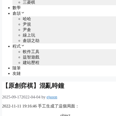
三菱棋
數學
倉頡
哈哈
尹規
尹倉
線上玩
倉頡之劫
程式
軟件工具
益智遊戲
建站歷程
隨筆
友鏈
【原創弈棋】混亂時鐘
2025-09-17
2022-04-04
by
ejsoon
2022-11-11 19:16:46 手工生成了這個局面：
object