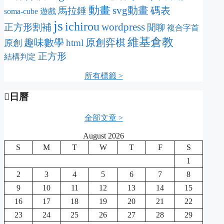
動畫
svg動畫
碼表
馬拉錘
soma-cube
遊戲
js
ichirou
wordpress
正方形割補
閒聊
複合字首
維基倉教
趣味數學
原創弈棋
html
原創
正方形
結構判定
所有標籤 >
日曆
全部文章 >
August 2026
S
M
T
W
T
F
S
1
2
3
4
5
6
7
8
9
10
11
12
13
14
15
16
17
18
19
20
21
22
23
24
25
26
27
28
29