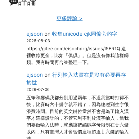
評論
更多評論 >
ejsoon
on
收集unicode cjk同偏旁的字
2026-08-03
https://gitee.com/eisoch/irg/issues/I5FR1Q 這
裡收錄更全，比如「俱倶」。但是沒有像我這樣歸
類。我有時間再合並整理一下。
ejsoon
on
行列輸入法實在是沒有必要再存
於世
2026-07-06
五筆和鄭碼我都分別用過兩年，不過我當時打得不
快，比賽時六十幾字就不錯了，因為總碰到生字很
浪費時間。目前的英文鍵位當然不會是為了輸入漢
字才這樣設計的，不管它利不利於漢字輸入，當我
們要做輸入法時，就應該把編碼字母限制在廿六鍵
以內，只有臺灣人才會習慣這種超過廿六鍵的輸入
法。