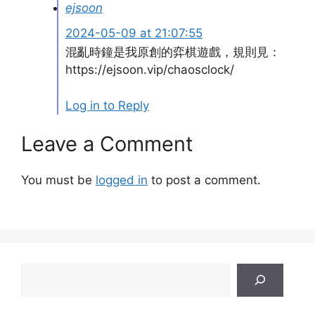
ejsoon
2024-05-09 at 21:07:55
混亂時鐘是我原創的弈棋遊戲，規則見：
https://ejsoon.vip/chaosclock/
Log in to Reply
Leave a Comment
You must be
logged in
to post a comment.