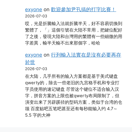
exyone
on
歡迎參加尹卂搞的打字比賽！
2026-07-03
哎，光是折騰輸入法就折騰半天，好不容易切換到
繁體了，「」這個引號在大陸不常用，把鍵位配好
了之後，發現大陸和台灣用的繁體有一些細微的用
字差異，輸半天輸不出來那個字，哈哈
exyone
on
行列輸入法實在是沒有必要再存
於世
2026-07-03
在大陆，几乎所有的输入方案都是基于美式键盘
qwerty的，除去一些老旧的九宫格手机和专业打
字员使用的速记键盘 尽管这个键位不适合输入汉
字，拼音方案的上限也被qwerty布局限制了，但
演变出来了另辟蹊径的型码方案，类似于台湾的仓
颉 百度贴吧五笔吧甚至还有每秒能输入约 4.7～
5.5 字的大神