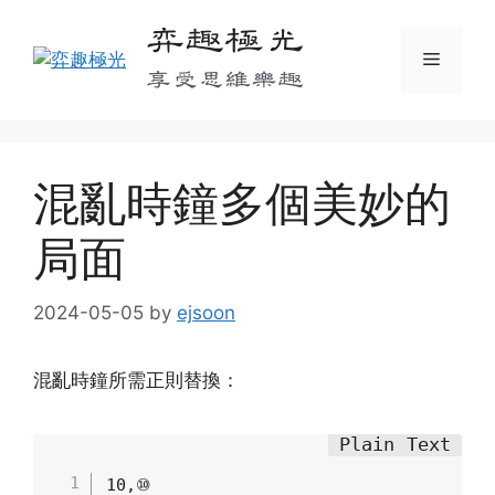
Skip
弈趣極光
to
Menu
content
享受思維樂趣
混亂時鐘多個美妙的
局面
2024-05-05
by
ejsoon
混亂時鐘所需正則替換：
10,⑩
