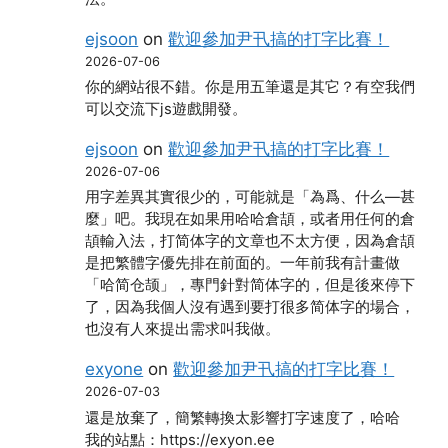
ejsoon
on
歡迎參加尹卂搞的打字比賽！
2026-07-06
你的網站很不錯。你是用五筆還是其它？有空我們
可以交流下js遊戲開發。
ejsoon
on
歡迎參加尹卂搞的打字比賽！
2026-07-06
用字差異其實很少的，可能就是「為爲、什么―甚
麼」吧。我現在如果用哈哈倉頡，或者用任何的倉
頡輸入法，打简体字的文章也不太方便，因為倉頡
是把繁體字優先排在前面的。一年前我有計畫做
「哈简仓颉」，專門針對简体字的，但是後來停下
了，因為我個人沒有遇到要打很多简体字的場合，
也沒有人來提出需求叫我做。
exyone
on
歡迎參加尹卂搞的打字比賽！
2026-07-03
還是放棄了，簡繁轉換太影響打字速度了，哈哈
我的站點：https://exyon.ee