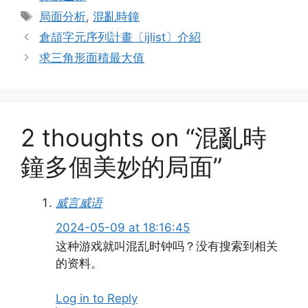
Tags
局面分析
,
混亂時鐘
倉頡字元序列計畫〔ijlist〕介紹
求三角形面積最大值
2 thoughts on “混亂時
鐘多個美妙的局面”
威言威语
2024-05-09 at 18:16:45
这种游戏就叫混乱时钟吗？没有搜索到相关
的资料。
Log in to Reply