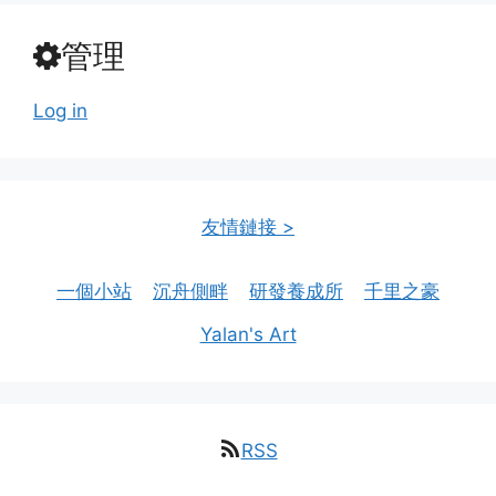
管理
Log in
友情鏈接 >
一個小站
沉舟側畔
研發養成所
千里之豪
Yalan's Art
RSS