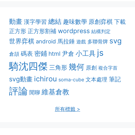
動畫
總結
趣味數學
原創弈棋
漢字學習
下載
wordpress
正方形割補
正方形
結構判定
svg
世界弈棋
android
馬拉錘
多聯骨牌
遊戲
js
密鋪
小工具
碼表
html
尹倉
倉頡
騎沈四傑
幾何
三角形
原創
複合字首
ichirou
svg動畫
筆記
文本處理
soma-cube
評論
維基倉教
閒聊
所有標籤 >