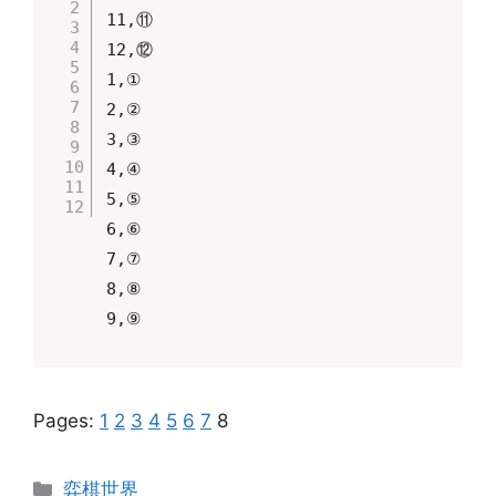
11,⑪

12,⑫

1,①

2,②

3,③

4,④

5,⑤

6,⑥

7,⑦

8,⑧

Pages:
1
2
3
4
5
6
7
8
Categories
弈棋世界