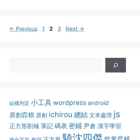
Page
Page
Page
←
Previous
1
2
3
Next
→
小工具
wordpress
android
結構判定
js
ichirou
總結
原創弈棋
原創
文本處理
密鋪
筆記
正方形割補
碼表
尹倉
漢字學習
騎沈四傑
世界弈棋
正方形
複合字首
倉頡