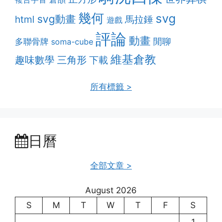
幾何
svg
svg動畫
html
馬拉錘
遊戲
評論
動畫
多聯骨牌
閒聊
soma-cube
維基倉教
趣味數學
三角形
下載
所有標籤 >
日曆
全部文章 >
August 2026
S
M
T
W
T
F
S