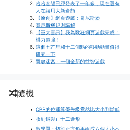
哈哈倉頡已經發表了一年多，現在還有
人在誤用大新倉頡
【原創】網頁遊戲：哥尼斯堡
哥尼斯堡規則講解
【重大喜訊】我為歌狂網頁遊戲完成！
棋力超強！
這個七芒星和十二個點的移動動畫值得
研究一下
質數迷宮：一個全新的益智遊戲
隨機
CPP的位運算優先級竟然比大小判斷低
收到鋼製正十二邊形
數學題：切割正方形再組成六個大小不