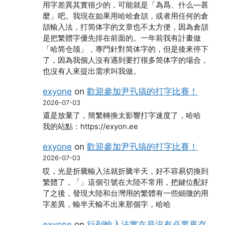
用字差異其實很少的，可能就是「為爲、什么―甚
麼」吧。我現在如果用哈哈倉頡，或者用任何的倉
頡輸入法，打简体字的文章也不太方便，因為倉頡
是把繁體字優先排在前面的。一年前我有計畫做
「哈简仓颉」，專門針對简体字的，但是後來停下
了，因為我個人沒有遇到要打很多简体字的場合，
也沒有人來提出需求叫我做。
exyone
on
歡迎參加尹卂搞的打字比賽！
2026-07-03
還是放棄了，簡繁轉換太影響打字速度了，哈哈
我的站點：https://exyon.ee
exyone
on
歡迎參加尹卂搞的打字比賽！
2026-07-03
哎，光是折騰輸入法就折騰半天，好不容易切換到
繁體了，「」這個引號在大陸不常用，把鍵位配好
了之後，發現大陸和台灣用的繁體有一些細微的用
字差異，輸半天輸不出來那個字，哈哈
exyone
on
行列輸入法實在是沒有必要再存