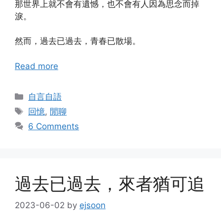
那世界上就不會有遺憾，也不會有人因為思念而掉
淚。
然而，過去已過去，青春已散場。
Read more
Categories
自言自語
Tags
回憶
,
閒聊
6 Comments
過去已過去，來者猶可追
2023-06-02
by
ejsoon