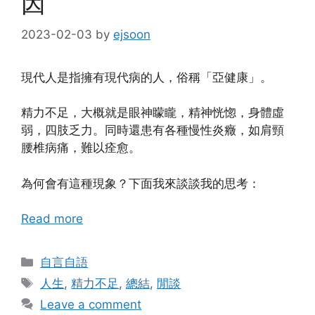
因
2023-02-03
by
ejsoon
現代人是指擁有現代病的人，俗稱「亞健康」。
精力不足，大概就是眼神矇矓，精神恍惚，身體虛
弱，四肢乏力。同時還患有各種慢性炎癥，如肩頸
腰椎病痛，難以痊愈。
為何會有這種現象？下面我來談談我的思考：
Read more
Categories
自言自語
Tags
人生
,
精力不足
,
總結
,
閒談
Leave a comment