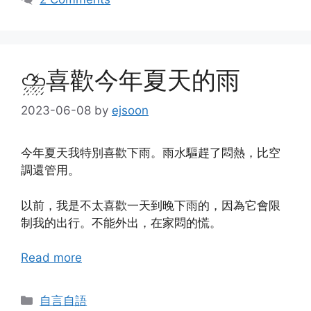
⛈️喜歡今年夏天的雨
2023-06-08
by
ejsoon
今年夏天我特別喜歡下雨。雨水驅趕了悶熱，比空
調還管用。
以前，我是不太喜歡一天到晚下雨的，因為它會限
制我的出行。不能外出，在家悶的慌。
Read more
Categories
自言自語