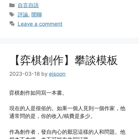
Categories
自言自語
Tags
評論
,
閒聊
Leave a comment
【弈棋創作】攀談模板
2023-03-18
by
ejsoon
弈棋創作如同寫一本書。
現在的人是很俗的。如果一個人見到一個作家，他
通常問的是，你的收入/稿費是多少。
作為創作者，發自內心的厭惡這樣的人和問題。他