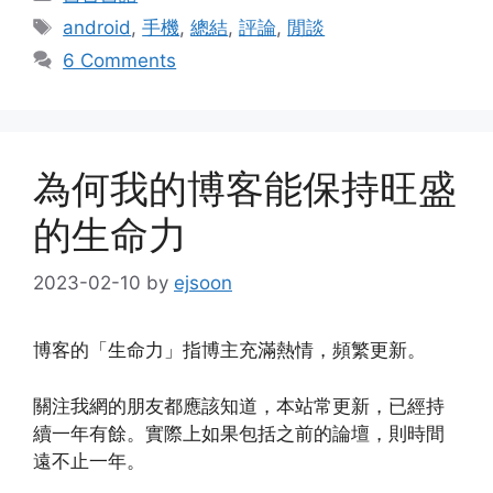
Tags
android
,
手機
,
總結
,
評論
,
閒談
6 Comments
為何我的博客能保持旺盛
的生命力
2023-02-10
by
ejsoon
博客的「生命力」指博主充滿熱情，頻繁更新。
關注我網的朋友都應該知道，本站常更新，已經持
續一年有餘。實際上如果包括之前的論壇，則時間
遠不止一年。