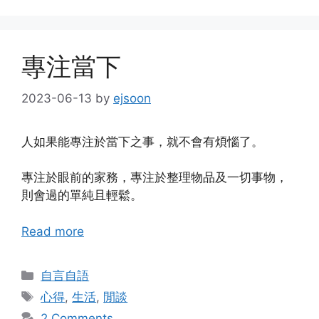
專注當下
2023-06-13
by
ejsoon
人如果能專注於當下之事，就不會有煩惱了。
專注於眼前的家務，專注於整理物品及一切事物，
則會過的單純且輕鬆。
Read more
Categories
自言自語
Tags
心得
,
生活
,
閒談
2 Comments