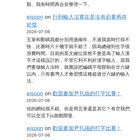
類。我有時間再合並整理一下。
ejsoon
on
行列輸入法實在是沒有必要再存
於世
2026-07-06
五筆和鄭碼我都分別用過兩年，不過我當時打得不
快，比賽時六十幾字就不錯了，因為總碰到生字很
浪費時間。目前的英文鍵位當然不會是為了輸入漢
字才這樣設計的，不管它利不利於漢字輸入，當我
們要做輸入法時，就應該把編碼字母限制在廿六鍵
以內，只有臺灣人才會習慣這種超過廿六鍵的輸入
法。
ejsoon
on
歡迎參加尹卂搞的打字比賽！
2026-07-06
你的網站很不錯。你是用五筆還是其它？有空我們
可以交流下js遊戲開發。
ejsoon
on
歡迎參加尹卂搞的打字比賽！
2026-07-06