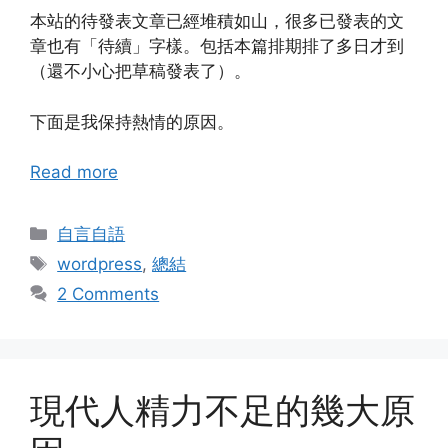
本站的待發表文章已經堆積如山，很多已發表的文
章也有「待續」字樣。包括本篇排期排了多日才到
（還不小心把草稿發表了）。
下面是我保持熱情的原因。
Read more
Categories
自言自語
Tags
wordpress
,
總結
2 Comments
現代人精力不足的幾大原