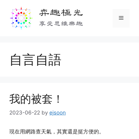
Skip
弈趣極光
to
Menu
content
享受思維樂趣
自言自語
我的被套！
2023-06-22
by
ejsoon
現在用網路查天氣，其實還是挺方便的。