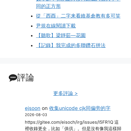
同的正方形
從「西酉」二字来看維基倉教有多可笑
尹規在線閱讀下載
【聽歌】梁靜茹—花園
【記錄】我完成的多聯鑽石拼法
評論
更多評論 >
ejsoon
on
收集unicode cjk同偏旁的字
2026-08-03
https://gitee.com/eisoch/irg/issues/I5FR1Q 這
裡收錄更全，比如「俱倶」。但是沒有像我這樣歸