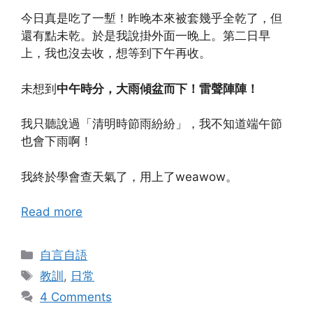
今日真是吃了一塹！昨晚本來被套幾乎全乾了，但
還有點未乾。於是我說掛外面一晚上。第二日早
上，我也沒去收，想等到下午再收。
未想到
中午時分，大雨傾盆而下！雷聲陣陣！
我只聽說過「清明時節雨紛紛」，我不知道端午節
也會下雨啊！
我終於學會查天氣了，用上了weawow。
Read more
Categories
自言自語
Tags
教訓
,
日常
4 Comments