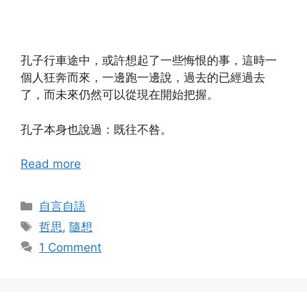
孔子行車途中，或許想起了一些悔恨的事，這時一
個人狂奔而來，一邊跑一邊說，過去的已經過去
了，而未來仍然可以從現在開始把握。
孔子本身也說過：既往不咎。
Read more
Categories
自言自語
Tags
哲思
,
隨想
1 Comment