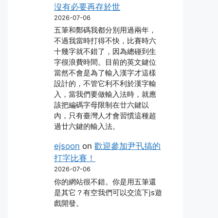
沒有必要再存於世
2026-07-06
五筆和鄭碼我都分別用過兩年，
不過我當時打得不快，比賽時六
十幾字就不錯了，因為總碰到生
字很浪費時間。目前的英文鍵位
當然不會是為了輸入漢字才這樣
設計的，不管它利不利於漢字輸
入，當我們要做輸入法時，就應
該把編碼字母限制在廿六鍵以
內，只有臺灣人才會習慣這種超
過廿六鍵的輸入法。
ejsoon
on
歡迎參加尹卂搞的
打字比賽！
2026-07-06
你的網站很不錯。你是用五筆還
是其它？有空我們可以交流下js遊
戲開發。