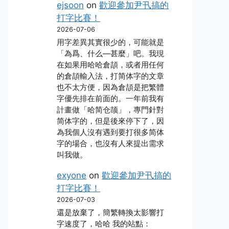
ejsoon
on
歡迎參加尹卂搞的
打字比賽！
2026-07-06
用字差異其實很少的，可能就是
「為爲、什么―甚麼」吧。我現
在如果用哈哈倉頡，或者用任何
的倉頡輸入法，打简体字的文章
也不太方便，因為倉頡是把繁體
字優先排在前面的。一年前我有
計畫做「哈简仓颉」，專門針對
简体字的，但是後來停下了，因
為我個人沒有遇到要打很多简体
字的場合，也沒有人來提出需求
叫我做。
exyone
on
歡迎參加尹卂搞的
打字比賽！
2026-07-03
還是放棄了，簡繁轉換太影響打
字速度了，哈哈 我的站點：