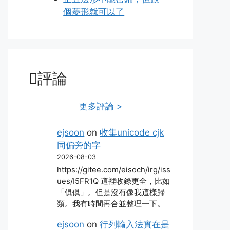
個菱形就可以了
評論
更多評論 >
ejsoon
on
收集unicode cjk
同偏旁的字
2026-08-03
https://gitee.com/eisoch/irg/iss
ues/I5FR1Q 這裡收錄更全，比如
「俱倶」。但是沒有像我這樣歸
類。我有時間再合並整理一下。
ejsoon
on
行列輸入法實在是