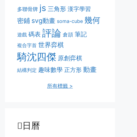
js
三角形
漢字學習
多聯骨牌
幾何
密鋪
svg動畫
soma-cube
評論
筆記
碼表
遊戲
倉頡
世界弈棋
複合字首
騎沈四傑
原創弈棋
動畫
趣味數學
正方形
結構判定
所有標籤 >
日曆