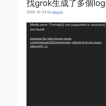
找grok生成了多個lo
2025-10-24
by
ejsoon
Video
Media error: Format(s) not supported or source(s)
not found
Player
Download File: https://ejsoon.vip/wp-
content/uploads/2025/10/generated_video24-ezgif.com-resize-
video.mp4?_=1