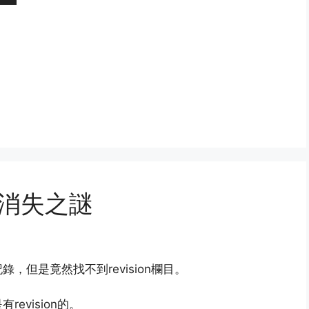
ion消失之謎
但是竟然找不到revision欄目。
evision的。