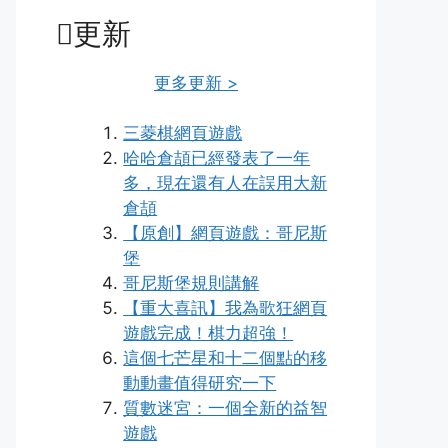
更新
更多更新 >
三菱棋網頁遊戲
哈哈倉頡已經發表了一年
多，現在還有人在誤用大新
倉頡
【原創】網頁遊戲：哥尼斯
堡
哥尼斯堡規則講解
【重大喜訊】我為歌狂網頁
遊戲完成！棋力超強！
這個七芒星和十二個點的移
動動畫值得研究一下
質數迷宮：一個全新的益智
遊戲