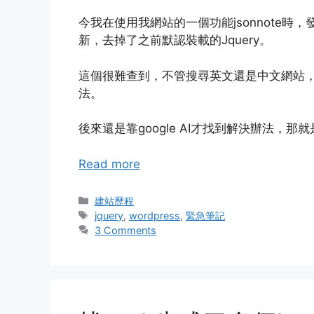
今我在使用我網站的一個功能jsonnote時，
新，去掉了之前默認裝載的Jquery。
這個很難查到，不管搜尋英文還是中文網站
法。
後來還是靠google AI才找到解決辦法，
Read more
Categories
建站歷程
Tags
jquery
,
wordpress
,
緊急筆記
3 Comments