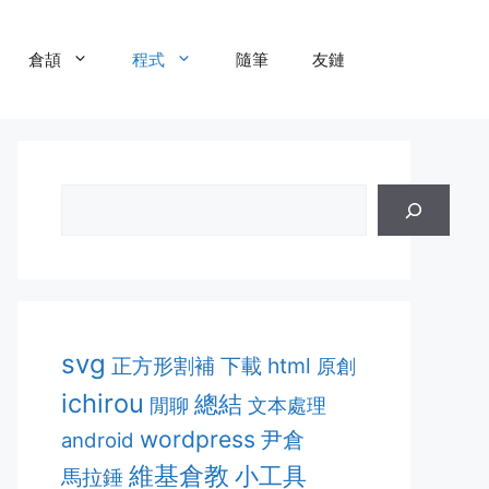
倉頡
程式
隨筆
友鏈
svg
正方形割補
html
下載
原創
ichirou
總結
閒聊
文本處理
wordpress
尹倉
android
維基倉教
小工具
馬拉錘