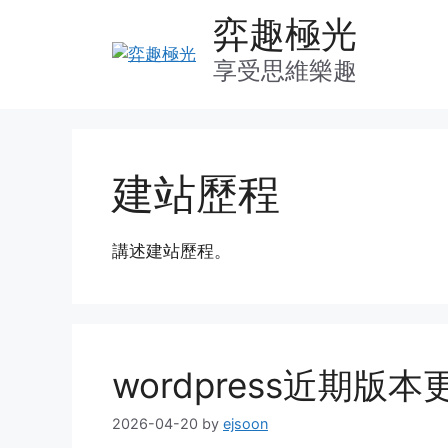
Skip
弈趣極光
to
content
享受思維樂趣
建站歷程
講述建站歷程。
wordpress近期版
2026-04-20
by
ejsoon