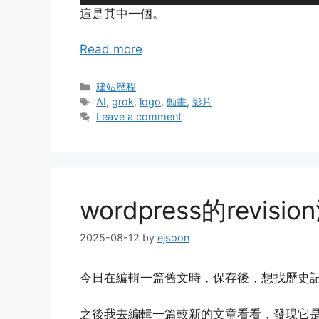
這是其中一個。
Read more
Categories
建站歷程
Tags
AI
,
grok
,
logo
,
動畫
,
影片
Leave a comment
wordpress的revis
2025-08-12
by
ejsoon
今日在編輯一篇舊文時，保存後，想找歷史記錄，
之後我去編輯一篇較新的文章看看，發現它是有r