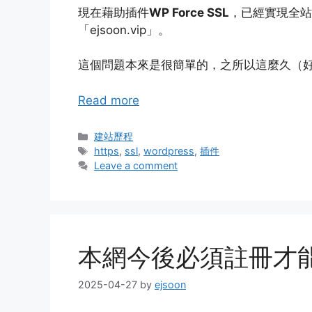
現在藉助插件
WP Force SSL
，已經實現全站
「ejsoon.vip」。
這個問題本來是很簡單的，之所以這麼久（
Read more
Categories
建站歷程
Tags
https
,
ssl
,
wordpress
,
插件
Leave a comment
本網今後必須註冊才
2025-04-27
by
ejsoon