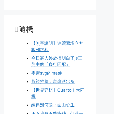
隨機
【無字證明】連續遞增立方
數列求和
今日寡人終於搞明白了js正
則中的「多行匹配」
學習svg的mask
影視推薦：烏龍派出所
【世界弈棋】Quarto︱大同
棋
經典幾何題：面由心生
正五邊形不能密鋪，但跟一