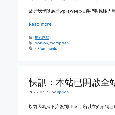
於是我就以為是wp-sweep插件把數據庫弄
Read more
Categories
建站歷程
Tags
revision
,
wordpress
4 Comments
快訊：本站已開啟全站
2025-07-29
by
ejsoon
以前因為搞不掂強制https，所以在介紹網址時總