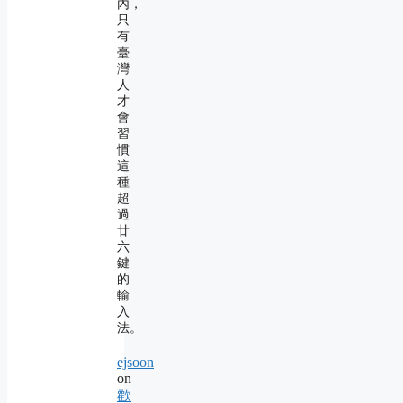
內，
只
有
臺
灣
人
才
會
習
慣
這
種
超
過
廿
六
鍵
的
輸
入
法。
ejsoon
on
歡