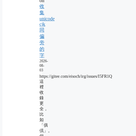
on
收
集
unicode
cjk
同
偏
旁
的
字
2026-
08-
03
https://gitee.com/eisoch/irg/issues/I5FR1Q
這
裡
收
錄
更
全，
比
如
「俱
倶」。