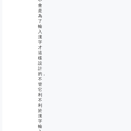
不
會
是
為
了
輸
入
漢
字
才
這
樣
設
計
的，
不
管
它
利
不
利
於
漢
字
輸