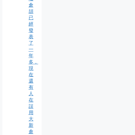
倉
頡
已
經
發
表
了
一
年
多，
現
在
還
有
人
在
誤
用
大
新
倉