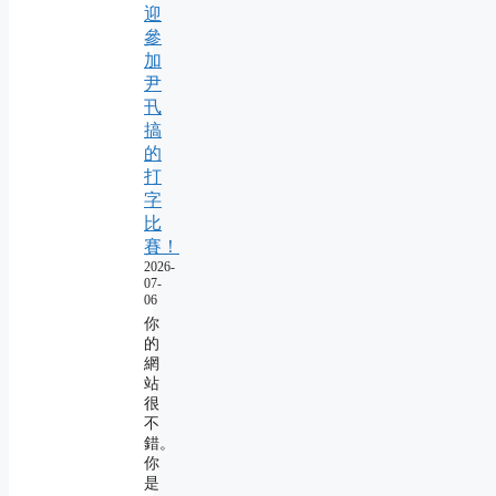
迎
參
加
尹
卂
搞
的
打
字
比
賽！
2026-
07-
06
你
的
網
站
很
不
錯。
你
是