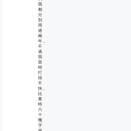
我
都
分
別
用
過
兩
年，
不
過
我
當
時
打
得
不
快，
比
賽
時
六
十
幾
字
就