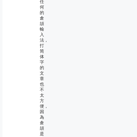
任
何
的
倉
頡
輸
入
法，
打
简
体
字
的
文
章
也
不
太
方
便，
因
為
倉
頡
是