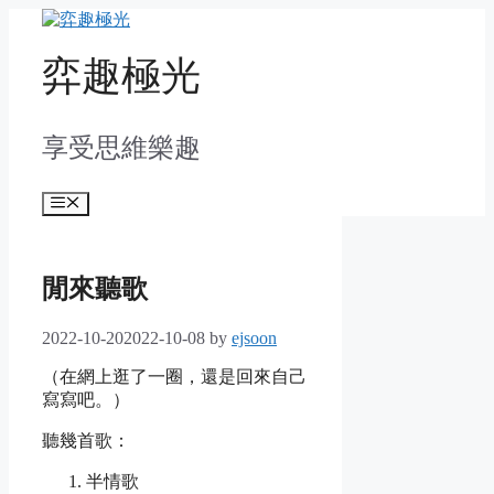
Skip
to
content
弈趣極光
享受思維樂趣
Menu
閒來聽歌
2022-10-20
2022-10-08
by
ejsoon
（在網上逛了一圈，還是回來自己
寫寫吧。）
聽幾首歌：
半情歌