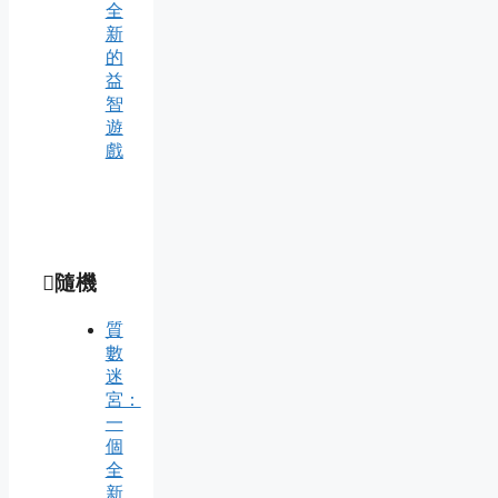
全
新
的
益
智
遊
戲
隨機
質
數
迷
宮：
一
個
全
新