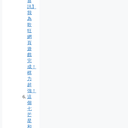
喜
訊】
我
為
歌
狂
網
頁
遊
戲
完
成！
棋
力
超
強！
這
個
七
芒
星
和