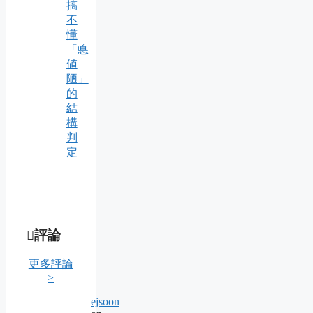
搞
不
懂
「悳
値
陋」
的
結
構
判
定
評論
更多評論
>
ejsoon