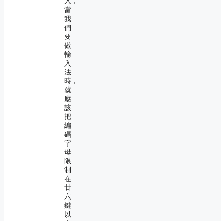
入，
當
我
們
要
做
輸
入
法
時，
就
應
該
把
編
碼
字
母
限
制
在
廿
六
鍵
以