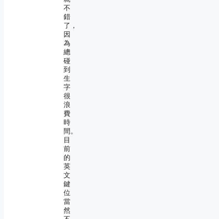
不
錯
了，
因
為
總
碰
到
生
字
很
浪
費
時
間。
目
前
的
英
文
鍵
位
當
然