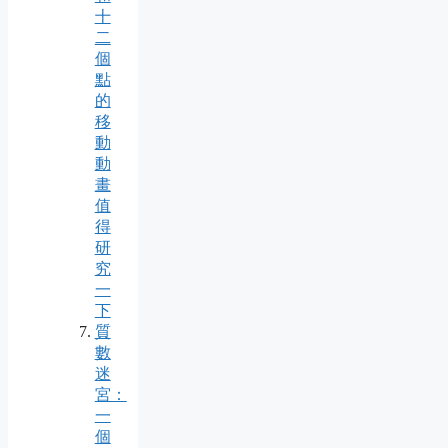
十
二
個
點
的
移
動
動
畫
值
得
研
究
一
下
質
數
迷
宮：
一
個