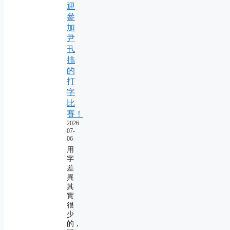
迎
參
加
尹
卂
搞
的
打
字
比
賽！
2026-
07-
06
用
字
差
異
其
實
很
少
的，