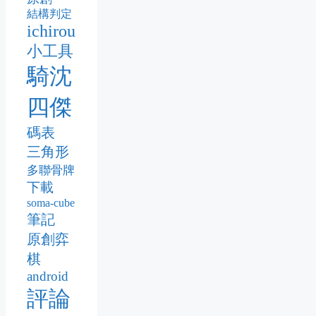
結構判定
ichirou
小工具
騎沈
四傑
碼表
三角形
多聯骨牌
下載
soma-cube
筆記
原創弈
棋
android
評論