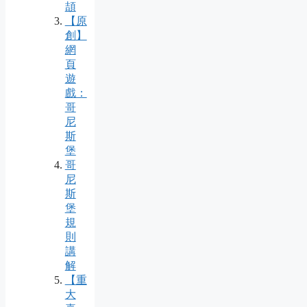
頡
【原
創】
網
頁
遊
戲：
哥
尼
斯
堡
哥
尼
斯
堡
規
則
講
解
【重
大