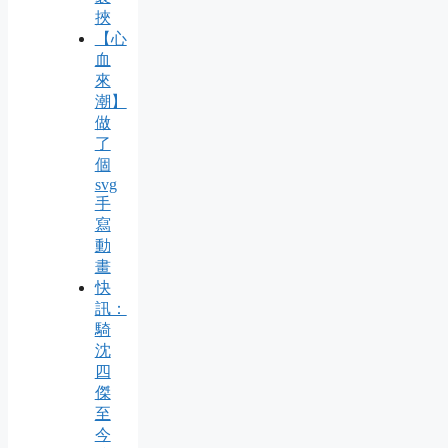
挾
【心
血
來
潮】
做
了
個
svg
手
寫
動
畫
快
訊：
騎
沈
四
傑
至
今