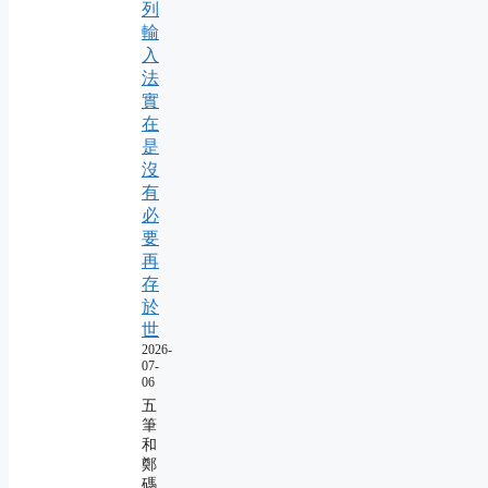
列
輸
入
法
實
在
是
沒
有
必
要
再
存
於
世
2026-
07-
06
五
筆
和
鄭
碼