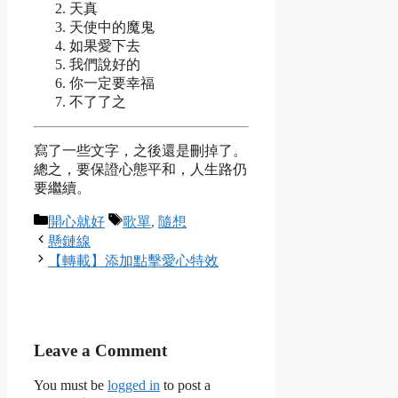
天真
天使中的魔鬼
如果愛下去
我們說好的
你一定要幸福
不了了之
寫了一些文字，之後還是刪掉了。
總之，要保證心態平和，人生路仍
要繼續。
Categories
Tags
開心就好
歌單
,
隨想
懸鏈線
【轉載】添加點擊愛心特效
Leave a Comment
You must be
logged in
to post a