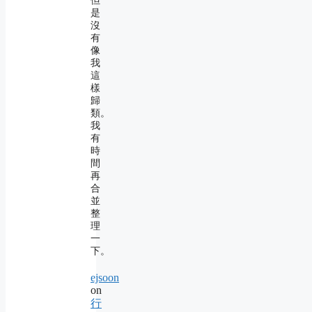
但
是
沒
有
像
我
這
樣
歸
類。
我
有
時
間
再
合
並
整
理
一
下。
ejsoon
on
行