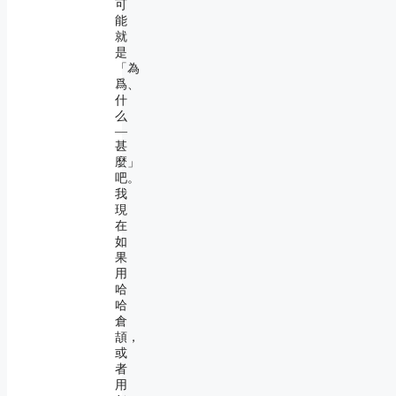
可
能
就
是
「為
爲、
什
么
―
甚
麼」
吧。
我
現
在
如
果
用
哈
哈
倉
頡，
或
者
用