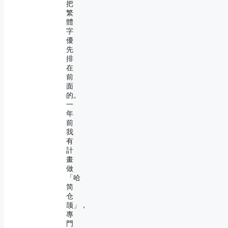
把
繁
體
字
優
先
排
在
前
面
的。
一
年
前
我
有
計
畫
做
「哈
简
仓
颉」，
專
門