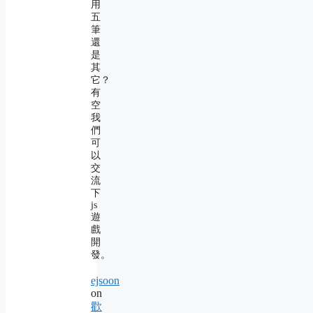
用
五
筆
還
是
其
它？
有
空
我
們
可
以
交
流
下
js
遊
戲
開
發。
ejsoon
on
歡