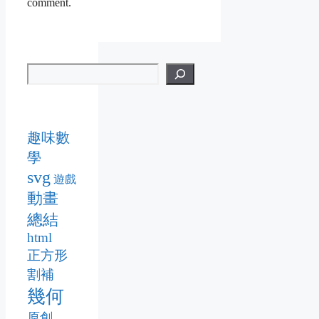
comment.
趣味數
學
svg
遊戲
動畫
總結
html
正方形
割補
幾何
原創