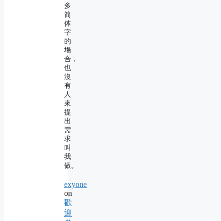
多
简
体
字
的
場
合，
也
沒
有
人
來
提
出
需
求
叫
我
做。
exyone
on
歡
迎