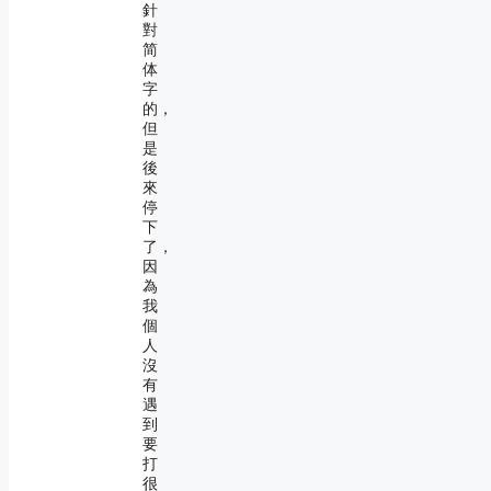
針
對
简
体
字
的，
但
是
後
來
停
下
了，
因
為
我
個
人
沒
有
遇
到
要
打
很