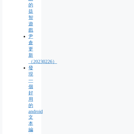
的
益
智
遊
戲
尹
倉
更
新
（20230226）
發
現
一
個
好
用
的
android
文
本
編