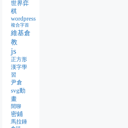
世界弈
棋
wordpress
複合字首
維基倉
教
js
正方形
漢字學
習
尹倉
svg動
畫
閒聊
密鋪
馬拉錘