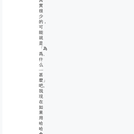
其
實
很
少
的，
可
能
就
是
「為
爲、
什
么
―
甚
麼」
吧。
我
現
在
如
果
用
哈
哈