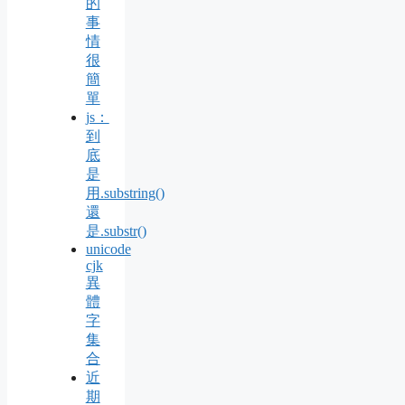
的
事
情
很
簡
單
js：
到
底
是
用.substring()
還
是.substr()
unicode
cjk
異
體
字
集
合
近
期