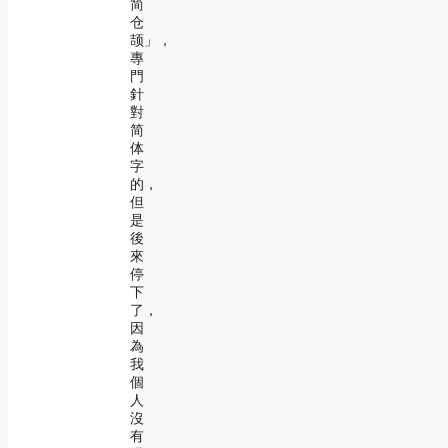
简
仓
颉」，
專
門
針
對
简
体
字
的，
但
是
後
來
停
下
了，
因
為
我
個
人
沒
有