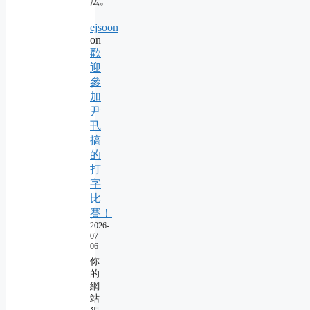
法。
ejsoon
on
歡
迎
參
加
尹
卂
搞
的
打
字
比
賽！
2026-
07-
06
你
的
網
站