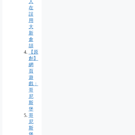
人
在
誤
用
大
新
倉
頡
【原
創】
網
頁
遊
戲：
哥
尼
斯
堡
哥
尼
斯
堡