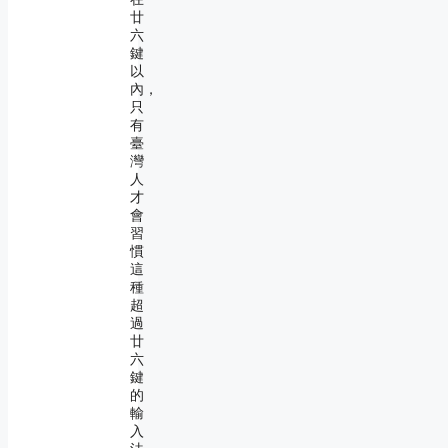
廿
六
鍵
以
內，
只
有
臺
灣
人
才
會
習
慣
這
種
超
過
廿
六
鍵
的
輸
入