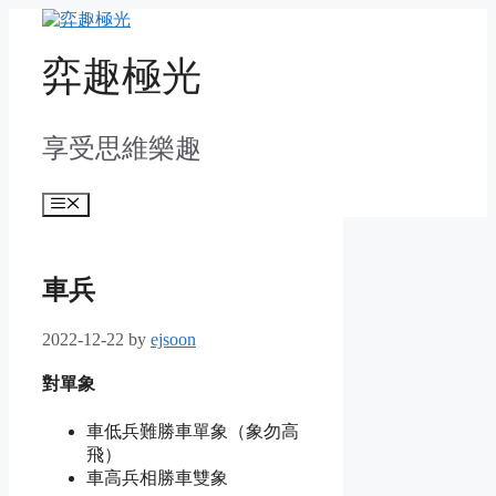
Skip
to
content
弈趣極光
享受思維樂趣
Menu
車兵
2022-12-22
by
ejsoon
對單象
車低兵難勝車單象（象勿高
飛）
車高兵相勝車雙象