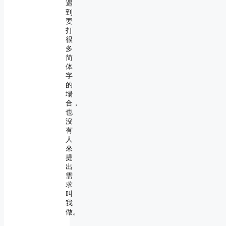
遇
到
要
打
很
多
简
体
字
的
場
合，
也
沒
有
人
來
提
出
需
求
叫
我
做。