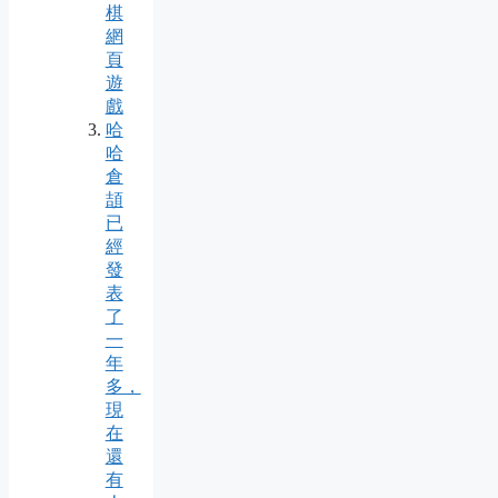
棋
網
頁
遊
戲
哈
哈
倉
頡
已
經
發
表
了
一
年
多，
現
在
還
有