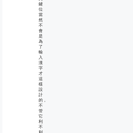
鍵
位
當
然
不
會
是
為
了
輸
入
漢
字
才
這
樣
設
計
的，
不
管
它
利
不
利