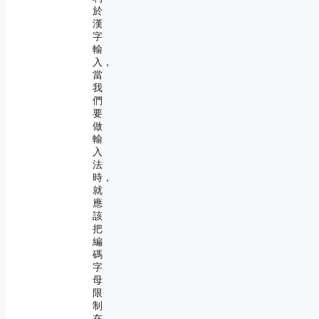
於
漢
字
輸
入，
當
我
們
要
做
輸
入
法
時，
就
應
該
把
編
碼
字
母
限
制
在