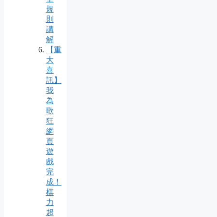
規
則
講
解
【重
大
喜
訊】
我
為
歌
狂
網
頁
遊
戲
完
成！
棋
力
超