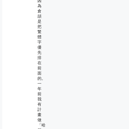
因
為
倉
頡
是
把
繁
體
字
優
先
排
在
前
面
的。
一
年
前
我
有
計
畫
做
「哈