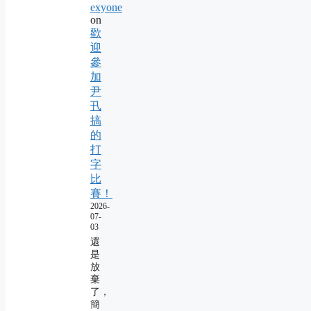
exyone
on
歡
迎
參
加
尹
卂
搞
的
打
字
比
賽！
2026-
07-
03
還
是
放
棄
了，
簡