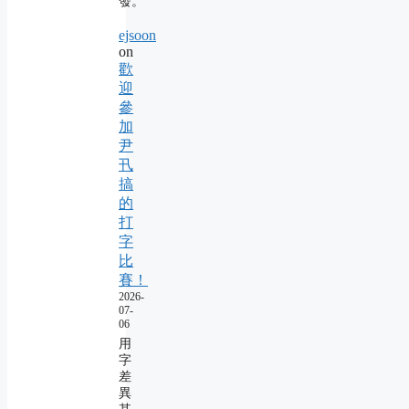
發。
ejsoon
on
歡
迎
參
加
尹
卂
搞
的
打
字
比
賽！
2026-
07-
06
用
字
差
異