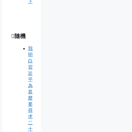
下
隨機
我
明
白
習
近
平
為
甚
麼
要
尋
求
二
十