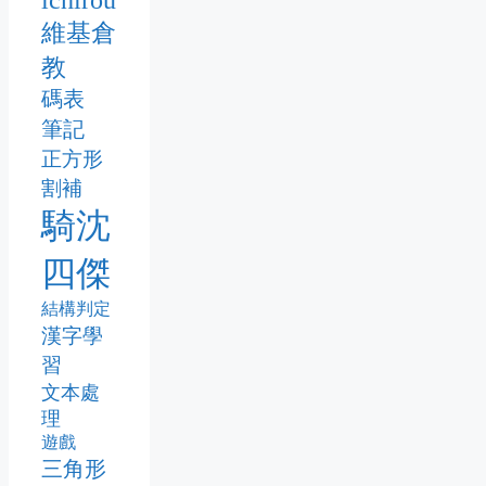
維基倉
教
碼表
筆記
正方形
割補
騎沈
四傑
結構判定
漢字學
習
文本處
理
遊戲
三角形