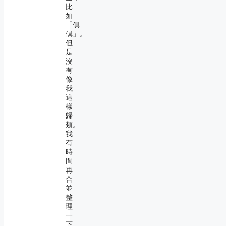
比
如
「俱
倶」。
但
是
沒
有
像
我
這
樣
歸
類。
我
有
時
間
再
合
並
整
理
一
下。