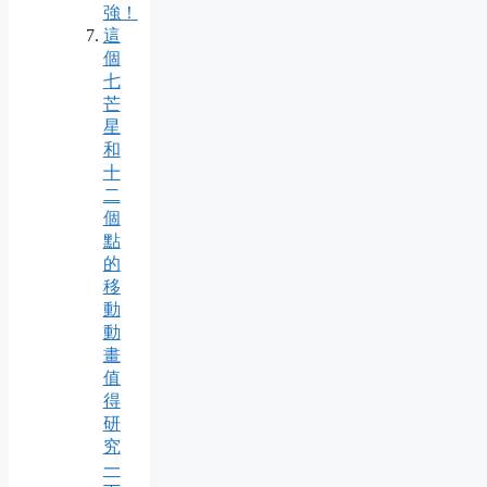
強！
這
個
七
芒
星
和
十
二
個
點
的
移
動
動
畫
值
得
研
究
一