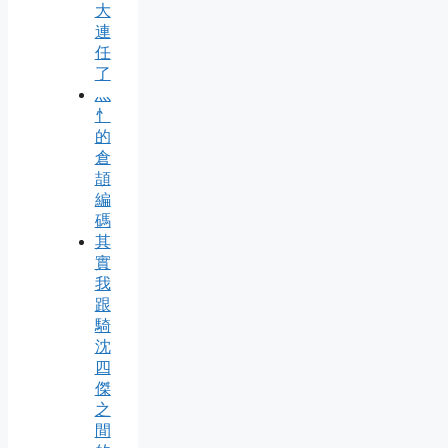
大
連
任
了
灬
忄
的
倉
頡
編
碼
其
實
我
跟
騎
沈
四
傑
之
間