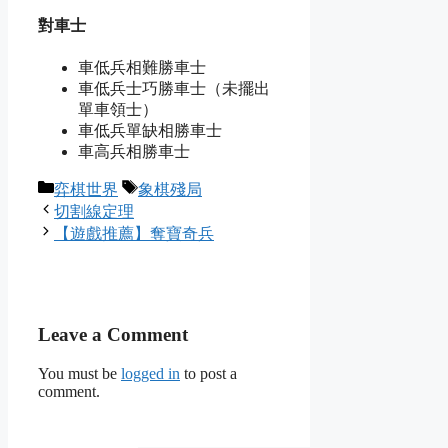
對車士
車低兵相難勝車士
車低兵士巧勝車士（未擺出
單車領士）
車低兵單缺相勝車士
車高兵相勝車士
Categories
Tags
弈棋世界
象棋殘局
切割線定理
【遊戲推薦】奪寶奇兵
Leave a Comment
You must be
logged in
to post a
comment.