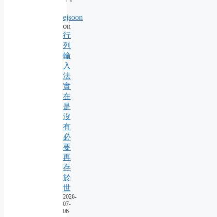
ejsoon
on
行
列
輸
入
法
實
在
是
沒
有
必
要
再
存
於
世
2026-
07-
06