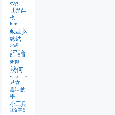
svg
世界弈
棋
html
js
動畫
總結
倉頡
評論
閒聊
幾何
soma-cube
尹倉
趣味數
學
小工具
複合字首