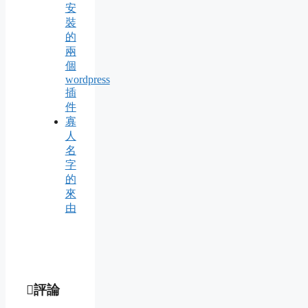
安
裝
的
兩
個
wordpress
插
件
寡
人
名
字
的
來
由
評論