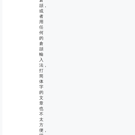
倉
頡，
或
者
用
任
何
的
倉
頡
輸
入
法，
打
简
体
字
的
文
章
也
不
太
方
便，