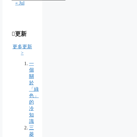
« Jul
更新
更多更新
>
一
個
關
於
「綠
色」
的
冷
知
識
三
菱