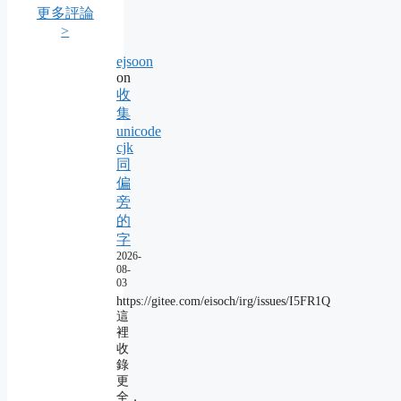
更多評論
>
ejsoon
on
收
集
unicode
cjk
同
偏
旁
的
字
2026-
08-
03
https://gitee.com/eisoch/irg/issues/I5FR1Q
這
裡
收
錄
更
全，