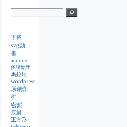
下載
svg動
畫
android
多聯骨牌
馬拉錘
wordpress
原創弈
棋
密鋪
原創
正方形
ichirou