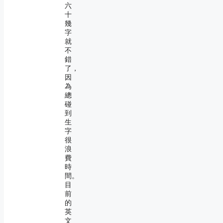
六
十
幾
字
就
不
錯
了，
因
為
總
碰
到
生
字
很
浪
費
時
間。
目
前
的
英
文