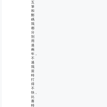
五
筆
和
鄭
碼
我
都
分
別
用
過
兩
年，
不
過
我
當
時
打
得
不
快，
比
賽
時