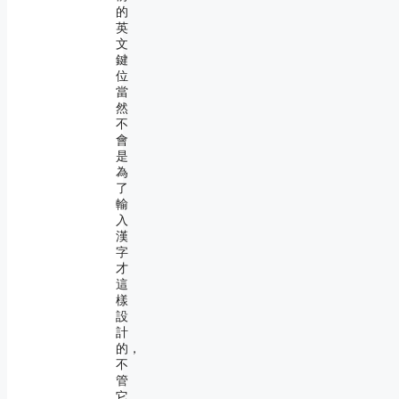
的
英
文
鍵
位
當
然
不
會
是
為
了
輸
入
漢
字
才
這
樣
設
計
的，
不
管
它