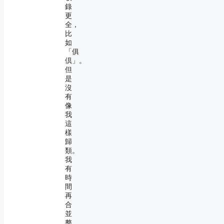
錄
更
全，
比
如
「俱
倶」。
但
是
沒
有
像
我
這
樣
歸
類。
我
有
時
間
再
合
並
整