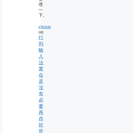
理
一
下。
ejsoon
on
行
列
輸
入
法
實
在
是
沒
有
必
要
再
存
於
世