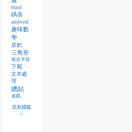
畫
html
碼表
android
趣味數
學
原創
三角形
複合字首
下載
文本處
理
總結
遊戲
所有標籤
>