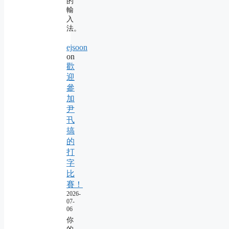
的
輸
入
法。
ejsoon
on
歡
迎
參
加
尹
卂
搞
的
打
字
比
賽！
2026-
07-
06
你