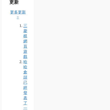
更新
更多更新
>
三
菱
棋
網
頁
遊
戲
哈
哈
倉
頡
已
經
發
表
了
一