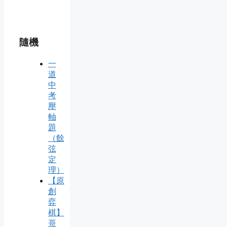
隨機
一
道
中
考
壓
軸
題
（餘
弦
定
理）
【原
創
弈
棋】
哥