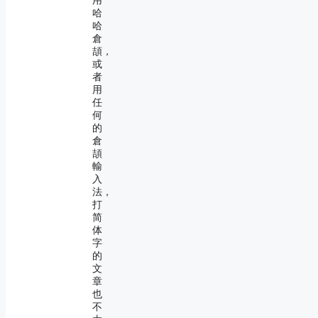
用
哈
哈
倉
頡，
或
者
用
任
何
的
倉
頡
輸
入
法，
打
简
体
字
的
文
章
也
不