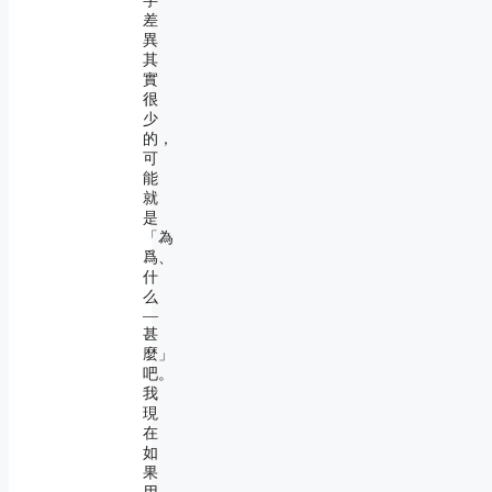
字
差
異
其
實
很
少
的，
可
能
就
是
「為
爲、
什
么
―
甚
麼」
吧。
我
現
在
如
果