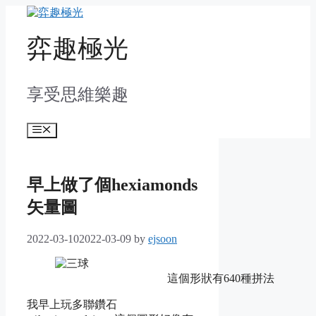
Skip
to
content
弈趣極光
享受思維樂趣
Menu
早上做了個hexiamonds
矢量圖
2022-03-10
2022-03-09
by
ejsoon
這個形狀有640種拼法
我早上玩多聯鑽石