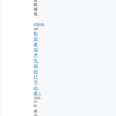
遊
戲
開
發。
ejsoon
on
歡
迎
參
加
尹
卂
搞
的
打
字
比
賽！
2026-
07-
06
用