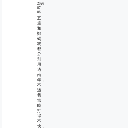
2026-
07-
06
五
筆
和
鄭
碼
我
都
分
別
用
過
兩
年，
不
過
我
當
時
打
得
不
快，