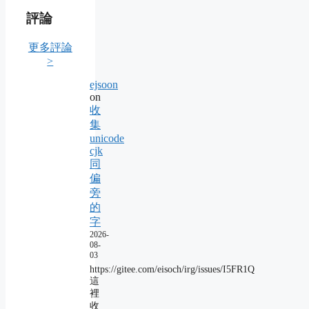
評論
更多評論
>
ejsoon
on
收
集
unicode
cjk
同
偏
旁
的
字
2026-
08-
03
https://gitee.com/eisoch/irg/issues/I5FR1Q
這
裡
收