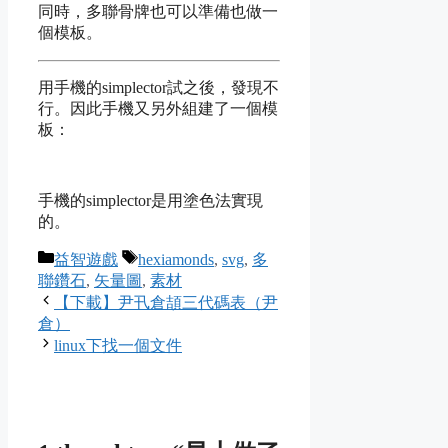
同時，多聯骨牌也可以準備也做一
個模板。
用手機的simplector試之後，發現不
行。因此手機又另外組建了一個模
板：
手機的simplector是用塗色法實現
的。
Categories
Tags
益智遊戲
hexiamonds
,
svg
,
多
聯鑽石
,
矢量圖
,
素材
【下載】尹卂倉頡三代碼表（尹
倉）
linux下找一個文件