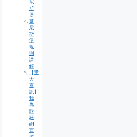
尼
斯
堡
哥
尼
斯
堡
規
則
講
解
【重
大
喜
訊】
我
為
歌
狂
網
頁
遊