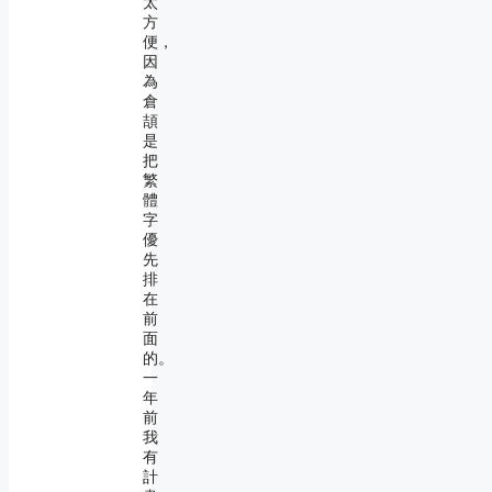
太
方
便，
因
為
倉
頡
是
把
繁
體
字
優
先
排
在
前
面
的。
一
年
前
我
有
計