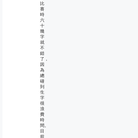
比
賽
時
六
十
幾
字
就
不
錯
了，
因
為
總
碰
到
生
字
很
浪
費
時
間。
目
前