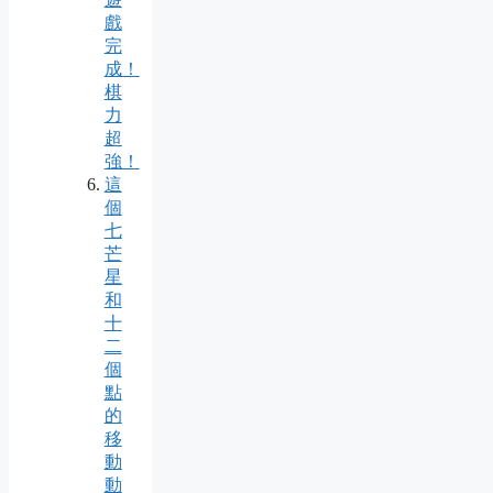
戲
完
成！
棋
力
超
強！
這
個
七
芒
星
和
十
二
個
點
的
移
動
動