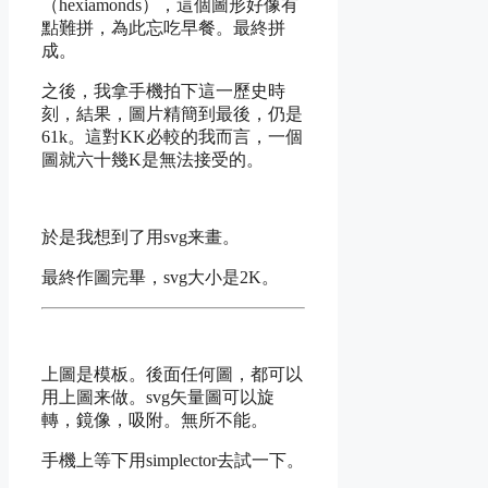
（hexiamonds），這個圖形好像有
點難拼，為此忘吃早餐。最終拼
成。
之後，我拿手機拍下這一歷史時
刻，結果，圖片精簡到最後，仍是
61k。這對KK必較的我而言，一個
圖就六十幾K是無法接受的。
於是我想到了用svg来畫。
最終作圖完畢，svg大小是2K。
上圖是模板。後面任何圖，都可以
用上圖来做。svg矢量圖可以旋
轉，鏡像，吸附。無所不能。
手機上等下用simplector去試一下。