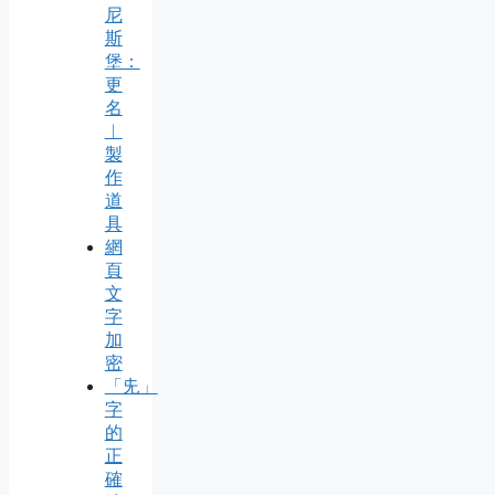
尼
斯
堡：
更
名
︱
製
作
道
具
網
頁
文
字
加
密
「兂」
字
的
正
確