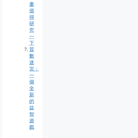
畫
值
得
研
究
一
下
質
數
迷
宮：
一
個
全
新
的
益
智
遊
戲