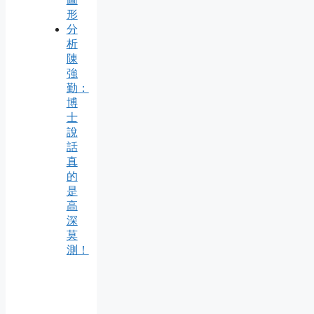
形
分
析
陳
強
勤：
博
士
說
話
真
的
是
高
深
莫
測！