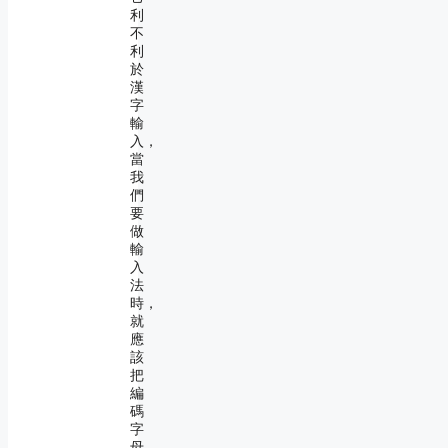
利
不
利
於
漢
字
輸
入，
當
我
們
要
做
輸
入
法
時，
就
應
該
把
編
碼
字
母