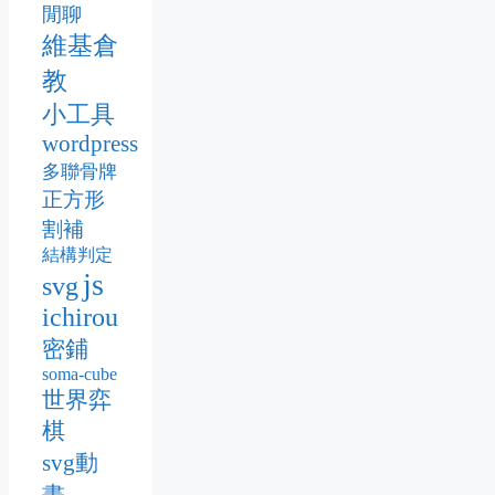
閒聊
維基倉
教
小工具
wordpress
多聯骨牌
正方形
割補
結構判定
js
svg
ichirou
密鋪
soma-cube
世界弈
棋
svg動