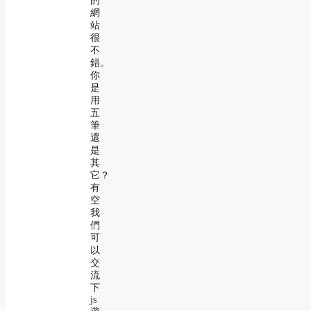
的
網
站
很
不
錯。
你
是
用
五
筆
還
是
其
它？
有
空
我
們
可
以
交
流
下
js