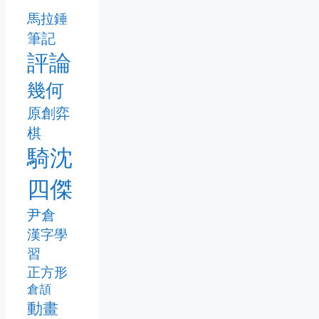
馬拉錘
筆記
評論
幾何
原創弈
棋
騎沈
四傑
尹倉
漢字學
習
正方形
倉頡
動畫