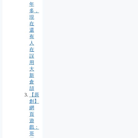
年
多，
現
在
還
有
人
在
誤
用
大
新
倉
頡
【原
創】
網
頁
遊
戲：
哥