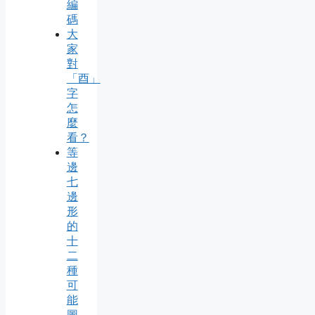
編
碼
大
家
對
「酉」
字
怎
麼
看？
等
邊
七
邊
形
的
十
二
種
可
能
圖