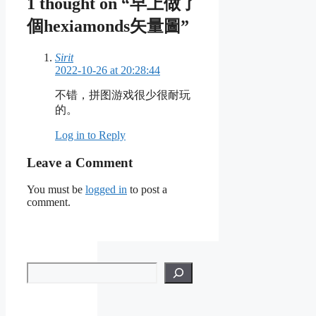
1 thought on “早上做了
個hexiamonds矢量圖”
Sirit
2022-10-26 at 20:28:44
不错，拼图游戏很少很耐玩
的。
Log in to Reply
Leave a Comment
You must be
logged in
to post a
comment.