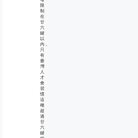
限
制
在
廿
六
鍵
以
內，
只
有
臺
灣
人
才
會
習
慣
這
種
超
過
廿
六
鍵