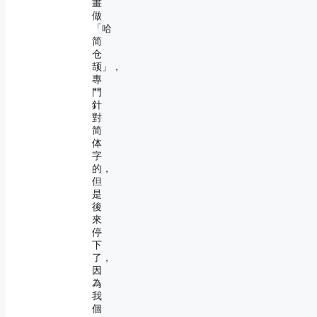
畫
做
「哈
简
仓
颉」，
專
門
針
對
简
体
字
的，
但
是
後
來
停
下
了，
因
為
我
個