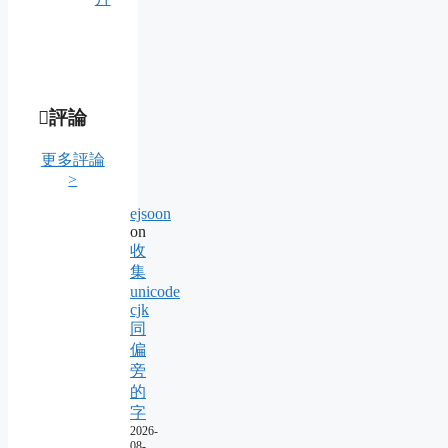
評論
更多評論
>
ejsoon
on
收
集
unicode
cjk
同
偏
旁
的
字
2026-
08-