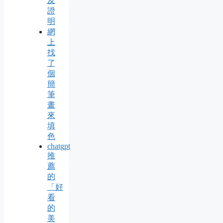
及
證
明
網
上
找
了
個
簡
筆
畫
來
填
色
chatgpt
推
薦
的
「好
看
的
美