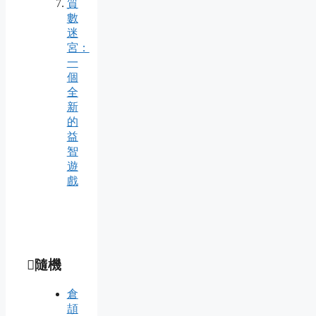
質
數
迷
宮：
一
個
全
新
的
益
智
遊
戲
隨機
倉
頡