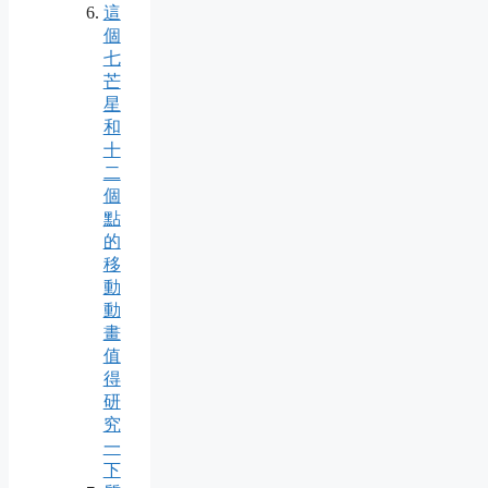
這
個
七
芒
星
和
十
二
個
點
的
移
動
動
畫
值
得
研
究
一
下