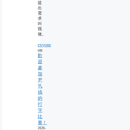
提
出
需
求
叫
我
做。
exyone
on
歡
迎
參
加
尹
卂
搞
的
打
字
比
賽！
2026-