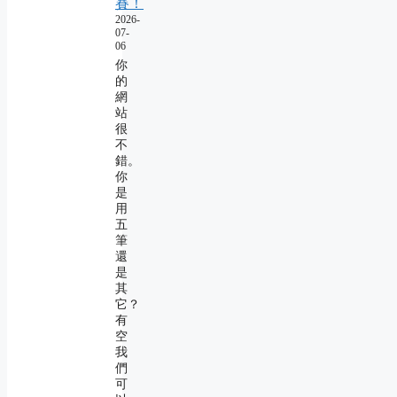
賽！
2026-
07-
06
你
的
網
站
很
不
錯。
你
是
用
五
筆
還
是
其
它？
有
空
我
們
可