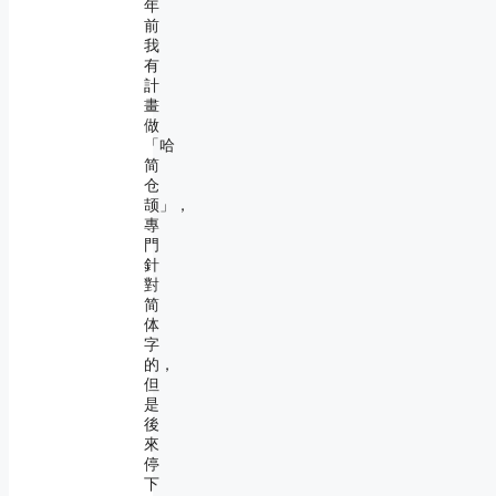
年
前
我
有
計
畫
做
「哈
简
仓
颉」，
專
門
針
對
简
体
字
的，
但
是
後
來
停
下