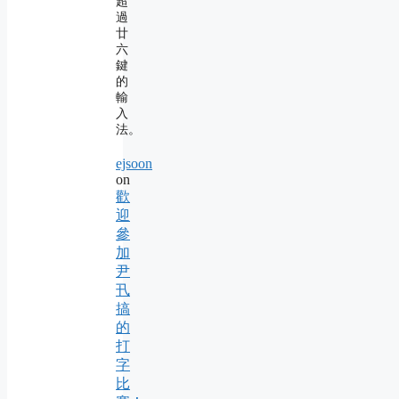
超
過
廿
六
鍵
的
輸
入
法。
ejsoon
on
歡
迎
參
加
尹
卂
搞
的
打
字
比