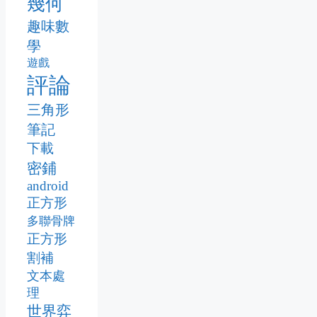
幾何
趣味數
學
遊戲
評論
三角形
筆記
下載
密鋪
android
正方形
多聯骨牌
正方形
割補
文本處
理
世界弈