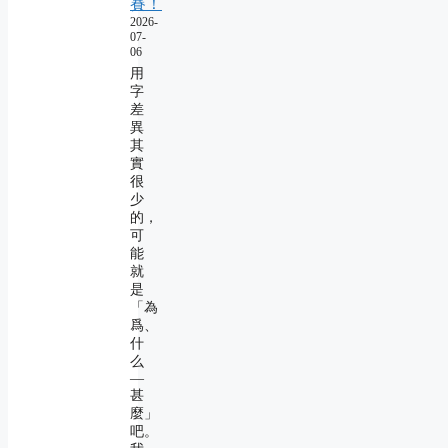
賽！
2026-
07-
06
用
字
差
異
其
實
很
少
的，
可
能
就
是
「為
爲、
什
么
―
甚
麼」
吧。