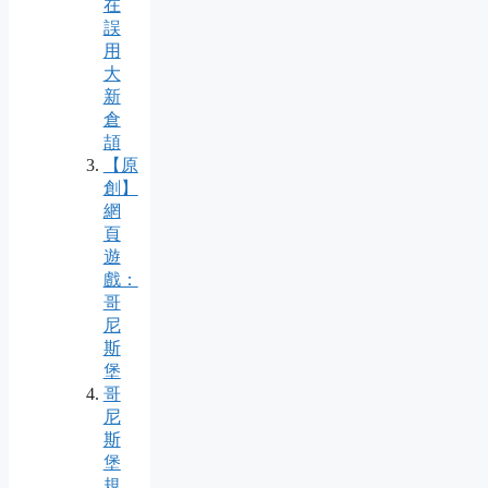
在
誤
用
大
新
倉
頡
【原
創】
網
頁
遊
戲：
哥
尼
斯
堡
哥
尼
斯
堡
規