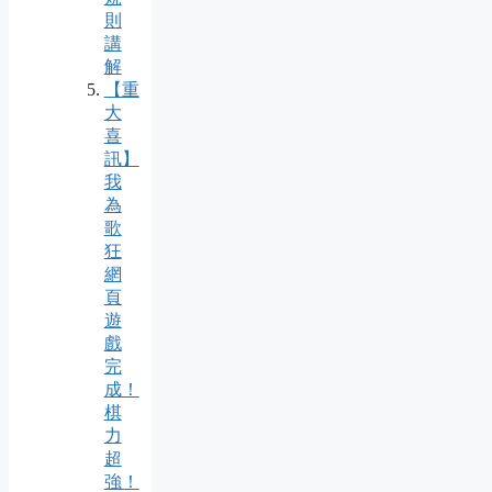
則
講
解
【重
大
喜
訊】
我
為
歌
狂
網
頁
遊
戲
完
成！
棋
力
超
強！