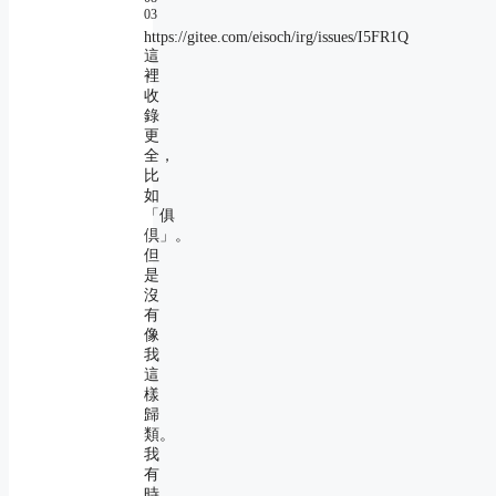
03
https://gitee.com/eisoch/irg/issues/I5FR1Q
這
裡
收
錄
更
全，
比
如
「俱
倶」。
但
是
沒
有
像
我
這
樣
歸
類。
我
有
時