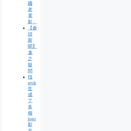
國
老
電
影」
【倉
頡
新
聞】
尨
之
疑
問
找
grok
生
成
了
多
個
logo
影
片