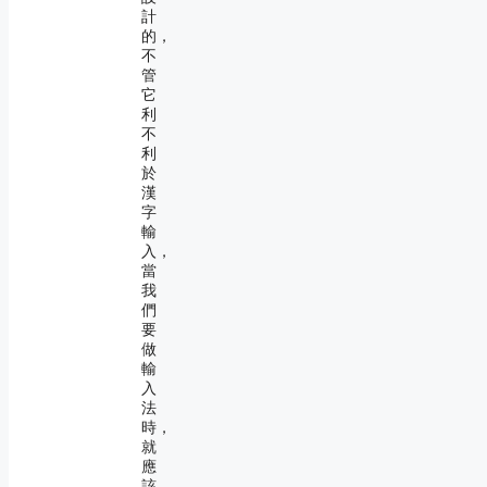
計
的，
不
管
它
利
不
利
於
漢
字
輸
入，
當
我
們
要
做
輸
入
法
時，
就
應
該