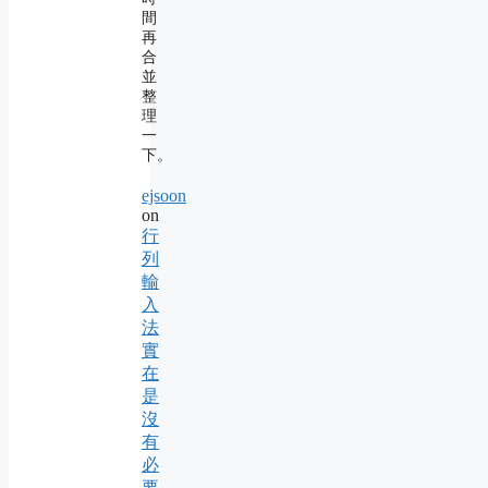
間
再
合
並
整
理
一
下。
ejsoon
on
行
列
輸
入
法
實
在
是
沒
有
必
要