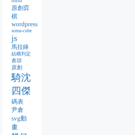
html
原創弈
棋
wordpress
soma-cube
js
馬拉錘
結構判定
倉頡
原創
騎沈
四傑
碼表
尹倉
svg動
畫