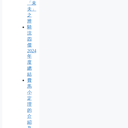
「未
夫」
之
辨
騎
沈
四
傑
2024
年
度
總
結
費
馬
小
定
理
的
介
紹