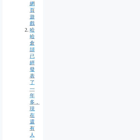
網
頁
遊
戲
哈
哈
倉
頡
已
經
發
表
了
一
年
多，
現
在
還
有
人