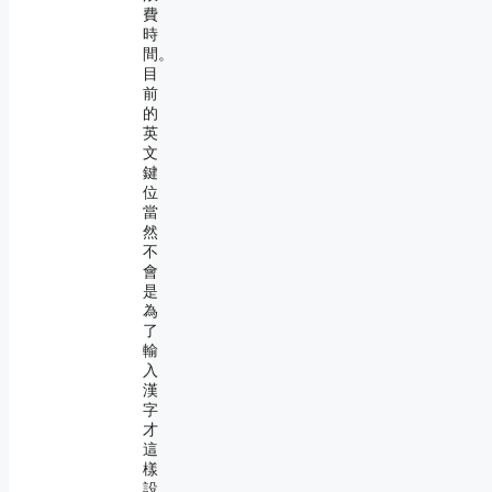
費
時
間。
目
前
的
英
文
鍵
位
當
然
不
會
是
為
了
輸
入
漢
字
才
這
樣
設