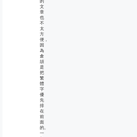
的
文
章
也
不
太
方
便，
因
為
倉
頡
是
把
繁
體
字
優
先
排
在
前
面
的。
一