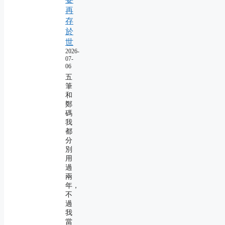
再
存
於
世
2026-
07-
06
五
筆
和
鄭
碼
我
都
分
別
用
過
兩
年，
不
過
我
當