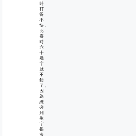
時
打
得
不
快，
比
賽
時
六
十
幾
字
就
不
錯
了，
因
為
總
碰
到
生
字
很
浪