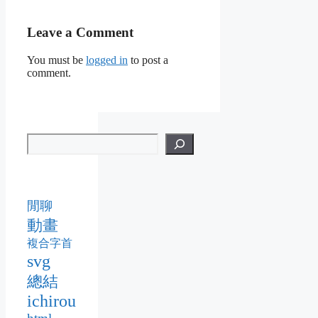
Leave a Comment
You must be
logged in
to post a
comment.
閒聊
動畫
複合字首
svg
總結
ichirou