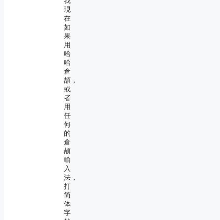
我
現
在
如
果
用
哈
哈
倉
頡，
或
者
用
任
何
的
倉
頡
輸
入
法，
打
简
体
字