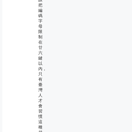
把
編
碼
字
母
限
制
在
廿
六
鍵
以
內，
只
有
臺
灣
人
才
會
習
慣
這
種