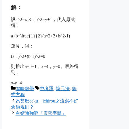
解：
設
a^2=x-3
，
b^2=y+1
，代入原式
得：
a+b=\frac{1}{2}(a^2+3+b^2-1)
運算，得：
(a-1)^2+(b-1)^2=0
則推出
a=b=1
，
x=4
，
y=0
。最終得
到：
x-y=4
Categories
Tags
趣味數學
中考題
,
換元法
,
等
式方程
為甚麼ceku、ichirou之流寫不好
倉頡規則？
白嫖陳強勤「康熙字體」