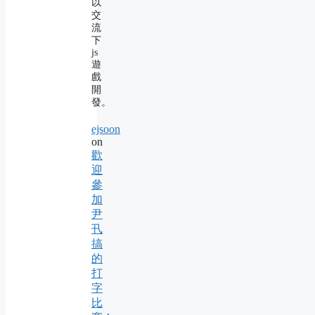
以
交
流
下
js
遊
戲
開
發。
ejsoon
on
歡
迎
參
加
尹
卂
搞
的
打
字
比