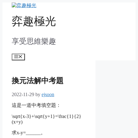
Skip
to
content
弈趣極光
享受思維樂趣
Menu
換元法解中考題
2022-11-29
by
ejsoon
這是一道中考填空題：
\sqrt{x-3}+\sqrt{y+1}=\frac{1}{2}
(x+y)
求
x-y
=______。