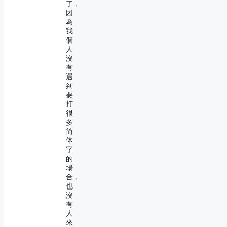
了，
因
為
我
個
人
沒
有
遇
到
要
打
很
多
简
体
字
的
場
合，
也
沒
有
人
來