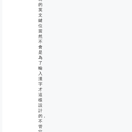
的
英
文
鍵
位
當
然
不
會
是
為
了
輸
入
漢
字
才
這
樣
設
計
的，
不
管
它