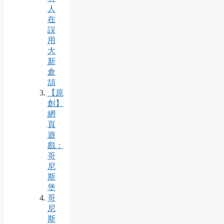
人
在
誤
用
大
新
倉
頡
【原
創】
網
頁
遊
戲：
哥
尼
斯
堡
哥
尼
斯