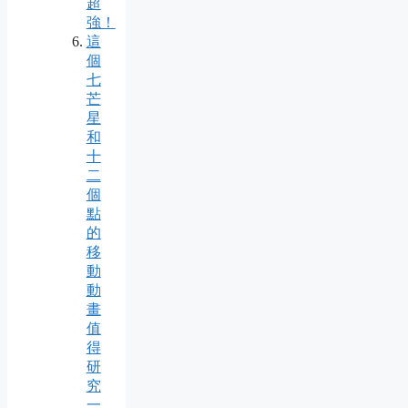
超
強！
這
個
七
芒
星
和
十
二
個
點
的
移
動
動
畫
值
得
研
究
一