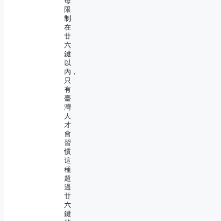
母
限
制
在
廿
六
鍵
以
內，
只
有
臺
灣
人
才
會
習
慣
這
種
超
過
廿
六
鍵