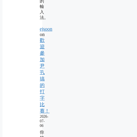
的
輸
入
法。
ejsoon
on
歡
迎
參
加
尹
卂
搞
的
打
字
比
賽！
2026-
07-
06
你