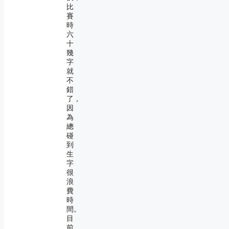
比
賽
時
六
十
幾
字
就
不
錯
了，
因
為
總
碰
到
生
字
很
浪
費
時
間。
目
前