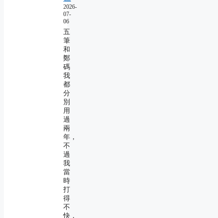
2026-
07-
06
五
筆
和
鄭
碼
我
都
分
別
用
過
兩
年，
不
過
我
當
時
打
得
不
快，