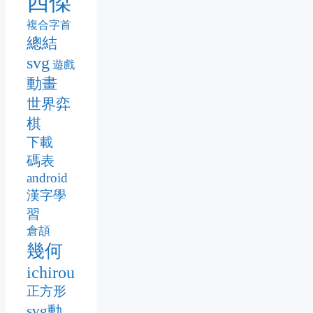
四傑
複合字首
總結
svg
遊戲
動畫
世界弈
棋
下載
碼表
android
漢字學
習
倉頡
幾何
ichirou
正方形
svg動