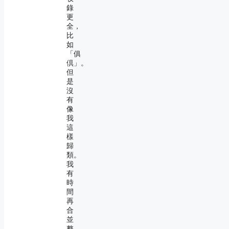
錄
更
全，
比
如
「俱
倶」。
但
是
沒
有
像
我
這
樣
歸
類。
我
有
時
間
再
合
並
整