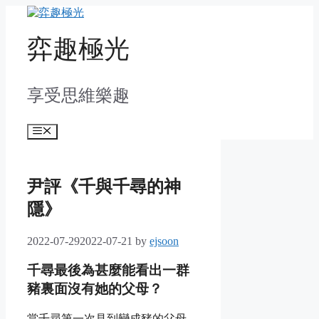
Skip
to
content
弈趣極光
享受思維樂趣
Menu
尹評《千與千尋的神
隱》
2022-07-29
2022-07-21
by
ejsoon
千尋最後為甚麼能看出一群
豬裏面沒有她的父母？
當千尋第一次見到變成豬的父母