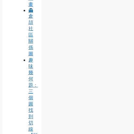
畫
👻
倉
頡
社
區
關
係
圖
趣
味
幾
何
題：
三
個
圓
找
到
切
線