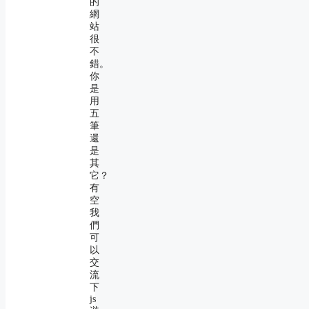
的
網
站
很
不
錯。
你
是
用
五
筆
還
是
其
它？
有
空
我
們
可
以
交
流
下
js