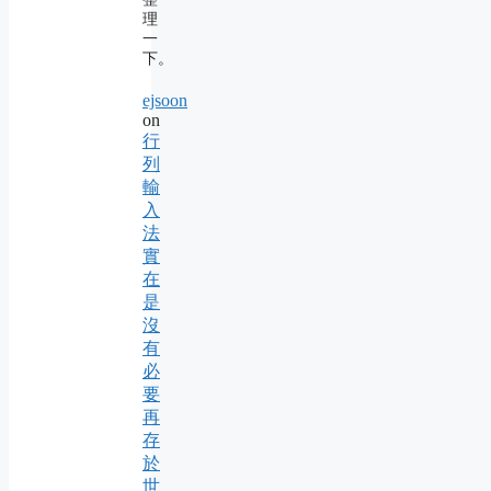
理
一
下。
ejsoon
on
行
列
輸
入
法
實
在
是
沒
有
必
要
再
存
於
世