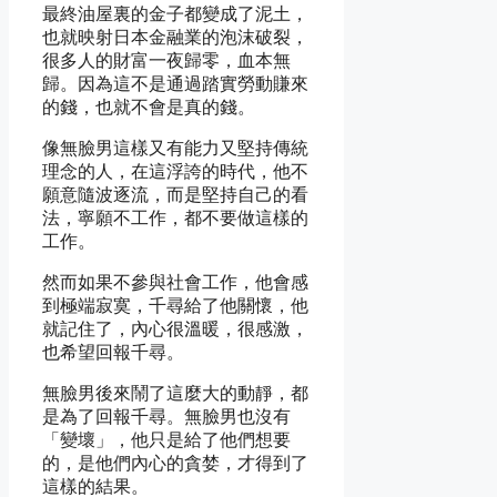
最終油屋裏的金子都變成了泥土，
也就映射日本金融業的泡沫破裂，
很多人的財富一夜歸零，血本無
歸。因為這不是通過踏實勞動賺來
的錢，也就不會是真的錢。
像無臉男這樣又有能力又堅持傳統
理念的人，在這浮誇的時代，他不
願意隨波逐流，而是堅持自己的看
法，寧願不工作，都不要做這樣的
工作。
然而如果不參與社會工作，他會感
到極端寂寞，千尋給了他關懷，他
就記住了，內心很溫暖，很感激，
也希望回報千尋。
無臉男後來鬧了這麼大的動靜，都
是為了回報千尋。無臉男也沒有
「變壞」，他只是給了他們想要
的，是他們內心的貪婪，才得到了
這樣的結果。