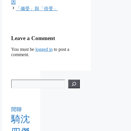
因
「備受」與「倍受」
Leave a Comment
You must be
logged in
to post a
comment.
閒聊
騎沈