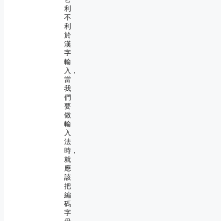
利
不
利
於
漢
字
輸
入，
當
我
們
要
做
輸
入
法
時，
就
應
該
把
編
碼
字