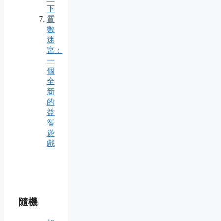
下
質
數
迷
宮：
一
個
全
新
的
益
智
遊
戲
隨機