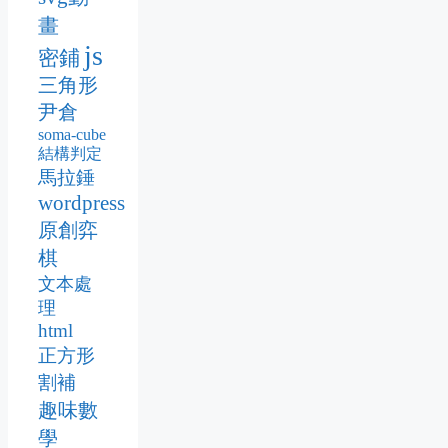
畫
js
密鋪
三角形
尹倉
soma-cube
結構判定
馬拉錘
wordpress
原創弈
棋
文本處
理
html
正方形
割補
趣味數
學