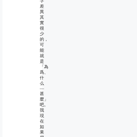
字
差
異
其
實
很
少
的，
可
能
就
是
「為
爲、
什
么
―
甚
麼」
吧。
我
現
在
如
果