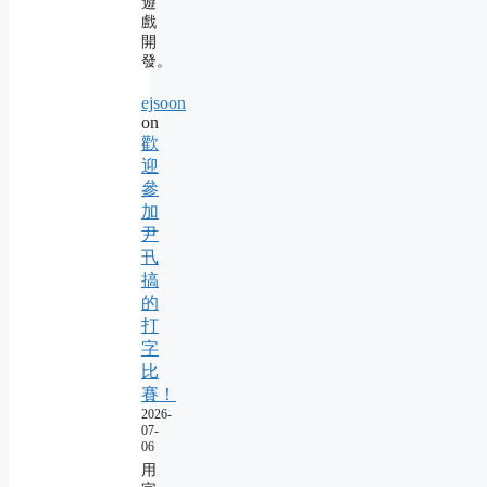
遊
戲
開
發。
ejsoon
on
歡
迎
參
加
尹
卂
搞
的
打
字
比
賽！
2026-
07-
06
用