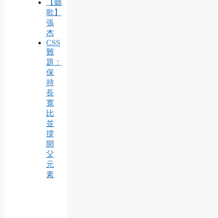
【聽
歌】
張
杰
CSS
難
題：
保
持
長
寬
比
並
撐
開
父
元
素