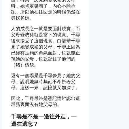
時，她肯定嚇壞了，內心不願承
認，所以她在往回走的時候仍然在
尋找爸媽。
人的成長之一就是要面對現實，而
父母變成豬就是當下的現實。千尋
後來接受了這個現實。白龍帶千尋
見了她變成豬的父母，千尋正因為
已經有足夠的勇氣面對，也就能正
視她的父母，也就記住了他們的
（豬）樣貌。
還有一個場景是千尋夢見了她的父
母，說明她無時無刻不牽掛著父
母。
這樣一來，記憶就又加深了。
因此，千尋最終是憑記憶辨認出這
群豬裏面沒有她父母的。
千尋是不是一邊往外走，一
邊在遺忘？