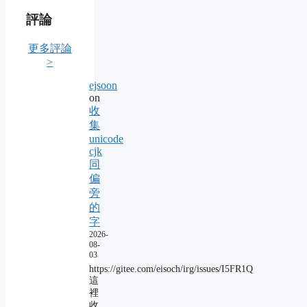
評論
更多評論
>
ejsoon
on
收
集
unicode
cjk
同
偏
旁
的
字
2026-
08-
03
https://gitee.com/eisoch/irg/issues/I5FR1Q
這
裡
收