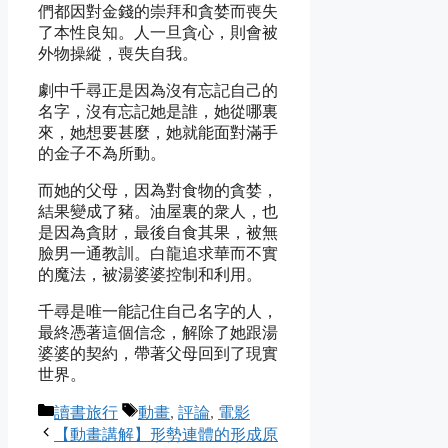
們都因對金錢的崇拜和貪婪而喪失
了本性良知。人一旦貪心，則會被
外物操縱，喪失自我。
劇中千尋正是因為沒有忘記自己的
名字，沒有忘記她是誰，她從哪裏
來，她想要甚麼，她就能面對滿手
的金子不為所動。
而她的父母，因為對食物的貪婪，
結果變成了豬。油屋裏的衆人，也
是因為貪財，最後自食其果，被無
臉男一通教訓。白龍追求華而不實
的魔法，被湯婆婆控制和利用。
千尋是唯一能記住自己名字的人，
最終憑著這個信念，解除了她跟湯
婆婆的契約，帶著父母回到了現實
世界。
Categories
Tags
讀書旅行
動畫
,
評論
,
電影
【動畫講解】形勢連體的形成原