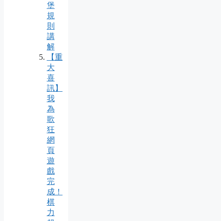
堡
規
則
講
解
【重
大
喜
訊】
我
為
歌
狂
網
頁
遊
戲
完
成！
棋
力