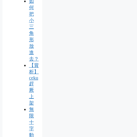
如
何
把
小
三
角
形
放
進
去？
【賞
析】
ceku
趕
厥
上
架
無
限
十
字
動