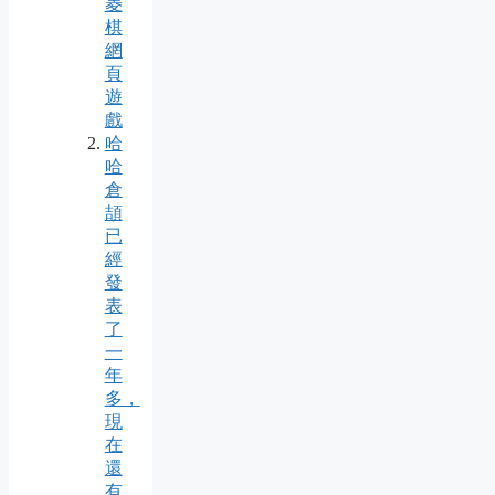
菱
棋
網
頁
遊
戲
哈
哈
倉
頡
已
經
發
表
了
一
年
多，
現
在
還
有