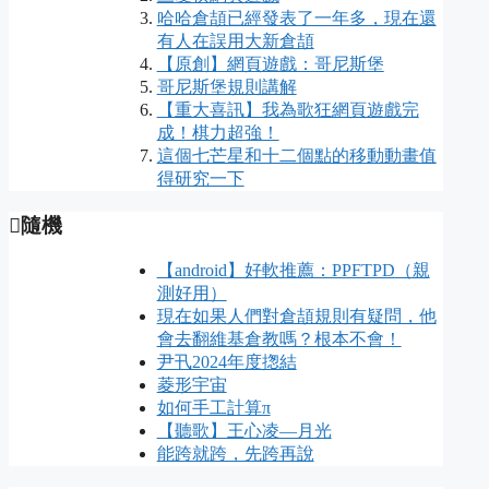
哈哈倉頡已經發表了一年多，現在還
有人在誤用大新倉頡
【原創】網頁遊戲：哥尼斯堡
哥尼斯堡規則講解
【重大喜訊】我為歌狂網頁遊戲完
成！棋力超強！
這個七芒星和十二個點的移動動畫值
得研究一下
隨機
【android】好軟推薦：PPFTPD（親
測好用）
現在如果人們對倉頡規則有疑問，他
會去翻維基倉教嗎？根本不會！
尹卂2024年度揔結
菱形宇宙
如何手工計算π
【聽歌】王心凌—月光
能跨就跨，先跨再說