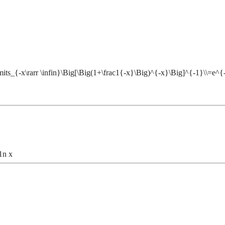
\limits_{-x\rarr \infin}\Big[\Big(1+\frac1{-x}\Big)^{-x}\Big]^{-1}\\=e^{
1n x