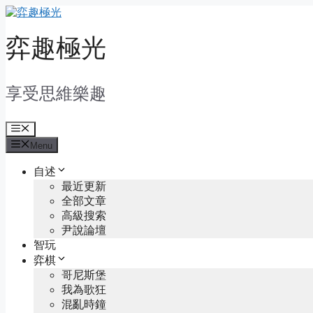
Skip
to
content
弈趣極光
享受思維樂趣
Menu
Menu
自述
最近更新
全部文章
高級搜索
尹說論壇
智玩
弈棋
哥尼斯堡
我為歌狂
混亂時鐘