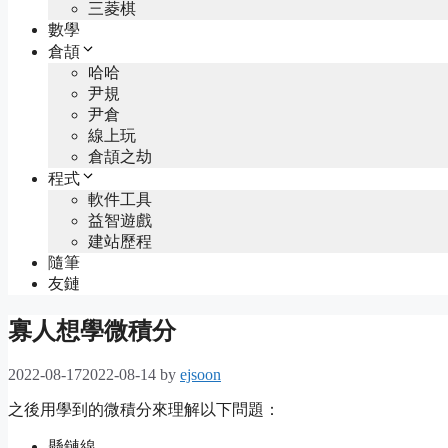
三菱棋
數學
倉頡
哈哈
尹規
尹倉
線上玩
倉頡之劫
程式
軟件工具
益智遊戲
建站歷程
隨筆
友鏈
寡人想學微積分
2022-08-17
2022-08-14
by
ejsoon
之後用學到的微積分來理解以下問題：
懸鏈線