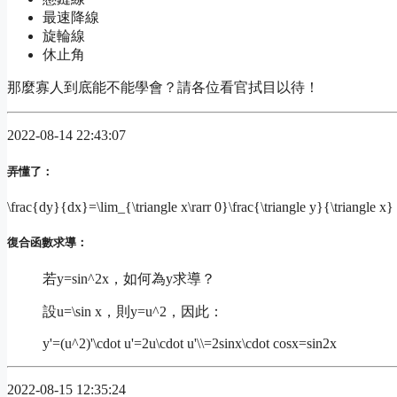
最速降線
旋輪線
休止角
那麼寡人到底能不能學會？請各位看官拭目以待！
2022-08-14 22:43:07
弄懂了：
\frac{dy}{dx}=\lim_{\triangle x\rarr 0}\frac{\triangle y}{\triangle x}
復合函數求導：
若
y=sin^2x
，如何為y求導？
設
u=\sin x
，則
y=u^2
，因此：
y'=(u^2)'\cdot u'=2u\cdot u'\\=2sinx\cdot cosx=sin2x
2022-08-15 12:35:24