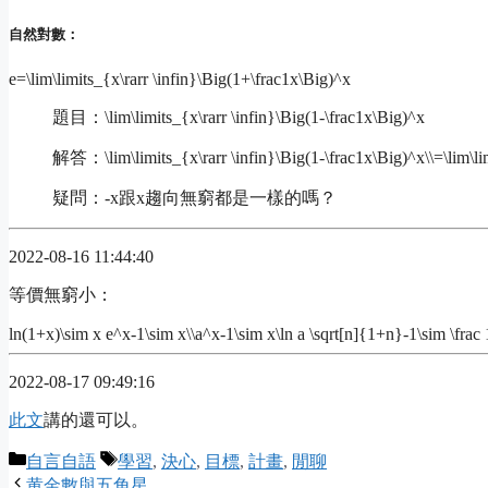
自然對數：
e=\lim\limits_{x\rarr \infin}\Big(1+\frac1x\Big)^x
題目：
\lim\limits_{x\rarr \infin}\Big(1-\frac1x\Big)^x
解答：
\lim\limits_{x\rarr \infin}\Big(1-\frac1x\Big)^x\\=\lim
疑問：-x跟x趨向無窮都是一樣的嗎？
2022-08-16 11:44:40
等價無窮小：
ln(1+x)\sim x
e^x-1\sim x\\a^x-1\sim x\ln a
\sqrt[n]{1+n}-1\sim \frac 
2022-08-17 09:49:16
此文
講的還可以。
Categories
Tags
自言自語
學習
,
決心
,
目標
,
計畫
,
閒聊
黄金數與五角星