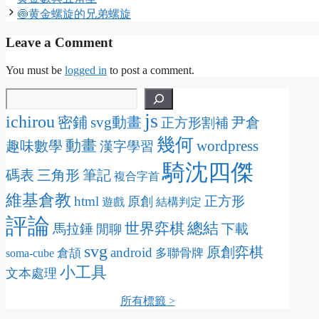
🍥黄金螺旋的兄弟螺旋
Leave a Comment
You must be
logged in
to post a comment.
js
ichirou
密鋪
svg動畫
尹倉
正方形割補
幾何
動畫
wordpress
趣味數學
漢字學習
騎沈四傑
碼表
三角形
筆記
複合字首
維基倉教
html
正方形
原創
遊戲
結構判定
評論
總結
世界弈棋
馬拉錘
下載
閒聊
svg
原創弈棋
android
倉頡
多聯骨牌
soma-cube
小工具
文本處理
所有標籤 >