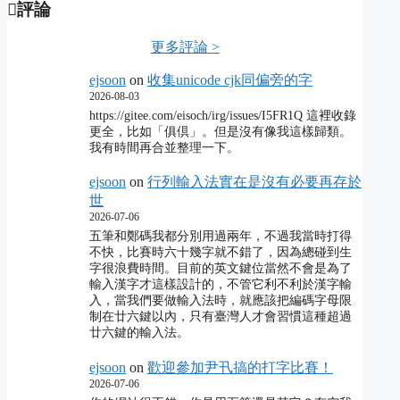
評論
更多評論 >
ejsoon
on
收集unicode cjk同偏旁的字
2026-08-03
https://gitee.com/eisoch/irg/issues/I5FR1Q 這裡收錄
更全，比如「俱倶」。但是沒有像我這樣歸類。
我有時間再合並整理一下。
ejsoon
on
行列輸入法實在是沒有必要再存於
世
2026-07-06
五筆和鄭碼我都分別用過兩年，不過我當時打得
不快，比賽時六十幾字就不錯了，因為總碰到生
字很浪費時間。目前的英文鍵位當然不會是為了
輸入漢字才這樣設計的，不管它利不利於漢字輸
入，當我們要做輸入法時，就應該把編碼字母限
制在廿六鍵以內，只有臺灣人才會習慣這種超過
廿六鍵的輸入法。
ejsoon
on
歡迎參加尹卂搞的打字比賽！
2026-07-06