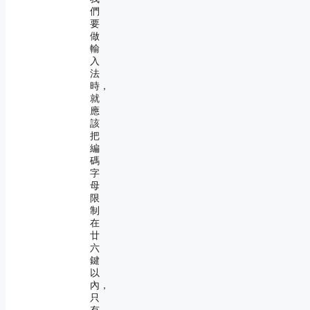
們
要
做
輸
入
法
時，
就
應
該
把
編
碼
字
母
限
制
在
廿
六
鍵
以
內，
只