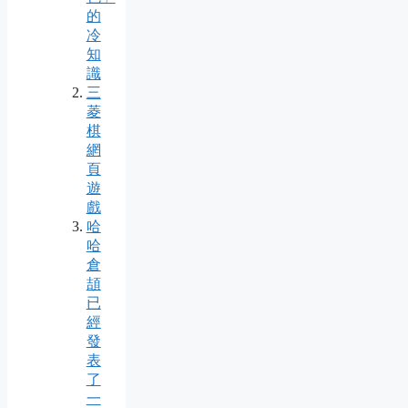
的
冷
知
識
三
菱
棋
網
頁
遊
戲
哈
哈
倉
頡
已
經
發
表
了
一