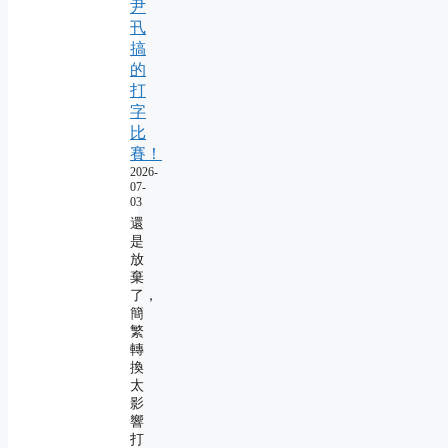
尹
卂
搞
的
打
字
比
賽！
2026-
07-
03
還
是
放
棄
了，
簡
繁
轉
換
太
影
響
打