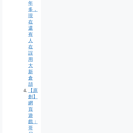
年
多，
現
在
還
有
人
在
誤
用
大
新
倉
頡
【原
創】
網
頁
遊
戲：
哥