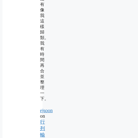
有
像
我
這
樣
歸
類。
我
有
時
間
再
合
並
整
理
一
下。
ejsoon
on
行
列
輸