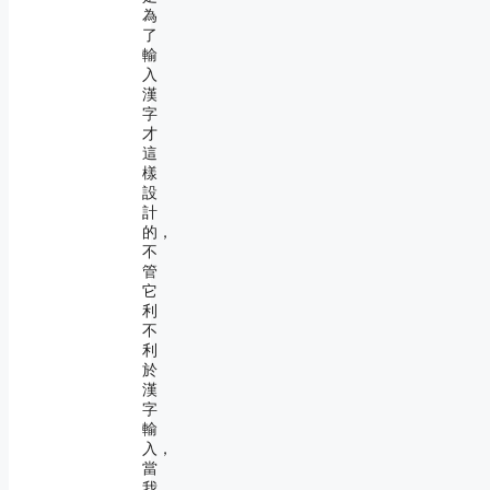
為
了
輸
入
漢
字
才
這
樣
設
計
的，
不
管
它
利
不
利
於
漢
字
輸
入，
當
我