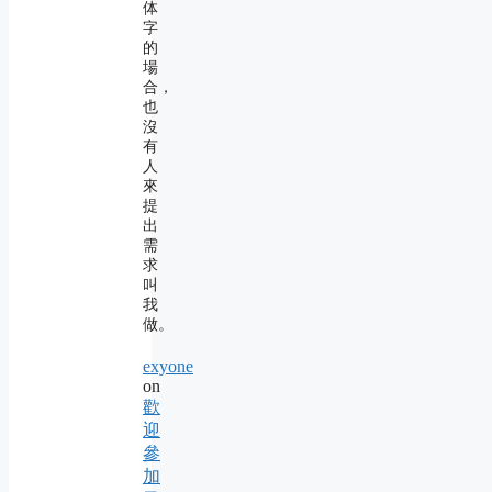
体
字
的
場
合，
也
沒
有
人
來
提
出
需
求
叫
我
做。
exyone
on
歡
迎
參
加