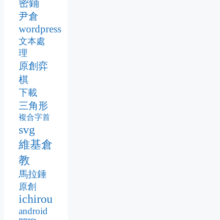
密鋪
尹倉
wordpress
文本處
理
原創弈
棋
下載
三角形
複合字首
svg
維基倉
教
馬拉錘
原創
ichirou
android