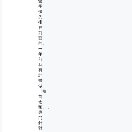
體
字
優
先
排
在
前
面
的。
一
年
前
我
有
計
畫
做
「哈
简
仓
颉」，
專
門
針
對