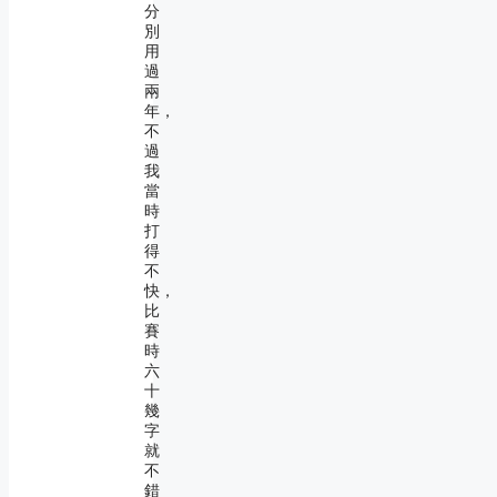
分
別
用
過
兩
年，
不
過
我
當
時
打
得
不
快，
比
賽
時
六
十
幾
字
就
不
錯