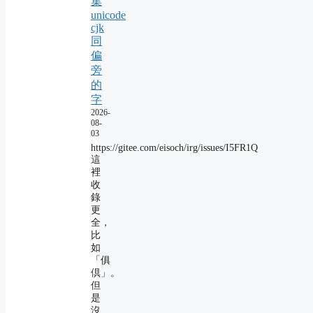
集
unicode
cjk
同
偏
旁
的
字
2026-
08-
03
https://gitee.com/eisoch/irg/issues/I5FR1Q
這
裡
收
錄
更
全，
比
如
「俱
倶」。
但
是
沒