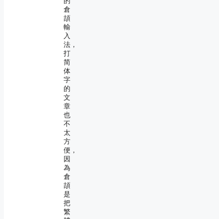
的
倉
頡
輸
入
法，
打
简
体
字
的
文
章
也
不
太
方
便，
因
為
倉
頡
是
把
繁