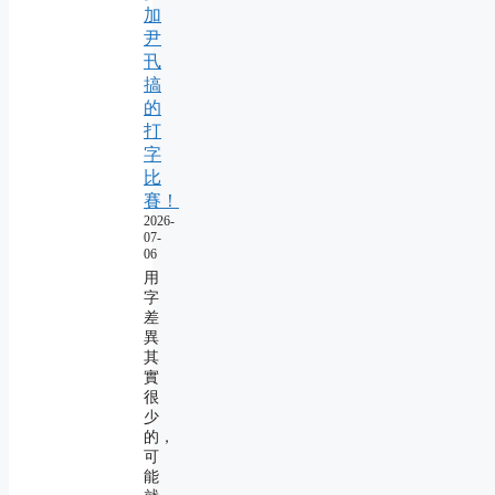
加
尹
卂
搞
的
打
字
比
賽！
2026-
07-
06
用
字
差
異
其
實
很
少
的，
可
能