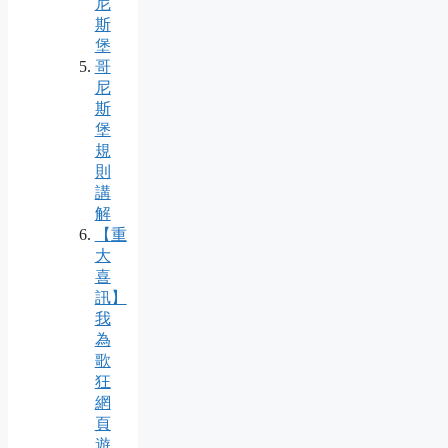
尼
斯
堡
哥
尼
斯
堡
規
則
講
解
【重
大
喜
訊】
我
為
歌
狂
網
頁
遊