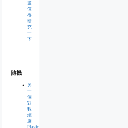
畫
值
得
研
究
一
下
隨機
另
一
個
對
數
螺
旋：
Plastic