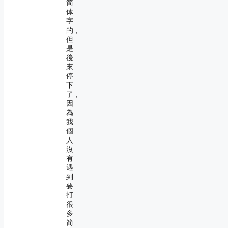
简
体
字
的，
但
是
後
來
停
下
了，
因
為
我
個
人
沒
有
遇
到
要
打
很
多
简