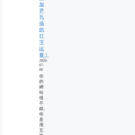
加
尹
卂
搞
的
打
字
比
賽！
2026-
07-
06
你
的
網
站
很
不
錯。
你
是
用
五