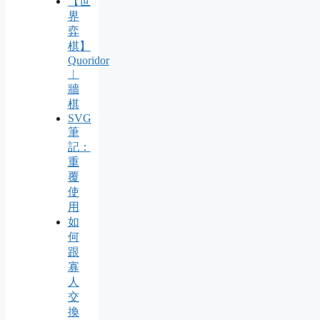
【世
界
弈
棋】
Quoridor
︱
牆
棋
SVG
筆
記：
重
覆
使
用
如
何
跟
寡
人
交
換