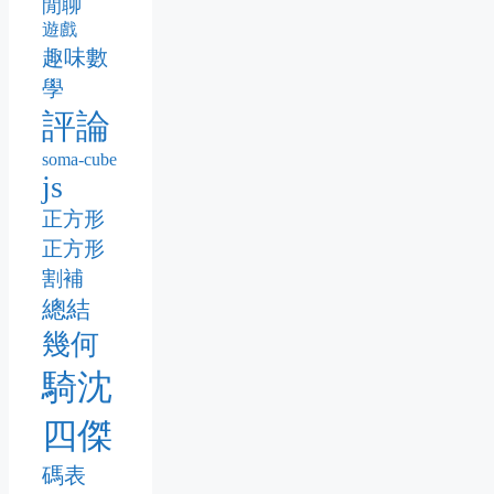
閒聊
遊戲
趣味數
學
評論
soma-cube
js
正方形
正方形
割補
總結
幾何
騎沈
四傑
碼表