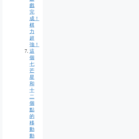
戲
完
成！
棋
力
超
強！
這
個
七
芒
星
和
十
二
個
點
的
移
動
動