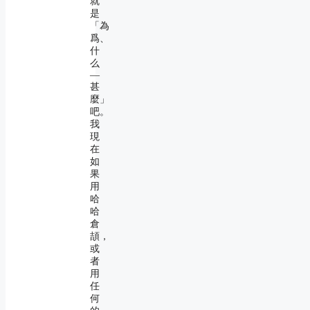
就
是
「為
爲、
什
么
―
甚
麼」
吧。
我
現
在
如
果
用
哈
哈
倉
頡，
或
者
用
任
何