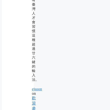
有
臺
灣
人
才
會
習
慣
這
種
超
過
廿
六
鍵
的
輸
入
法。
ejsoon
on
歡
迎
參