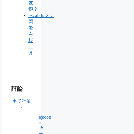
友
鏈？
excalidraw：
開
源
白
板
工
具
評論
更多評論
>
ejsoon
on
收