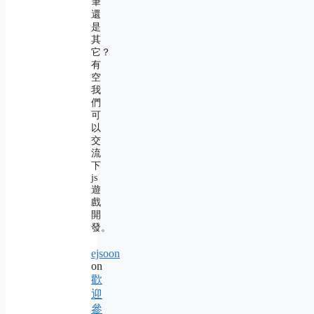
筆
還
是
其
它？
有
空
我
們
可
以
交
流
下
js
遊
戲
開
發。
ejsoon
on
歡
迎
參