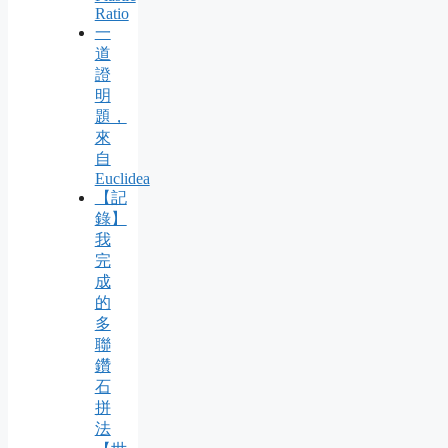
Ratio
一
道
證
明
題，
來
自
Euclidea
【記
錄】
我
完
成
的
多
聯
鑽
石
拼
法