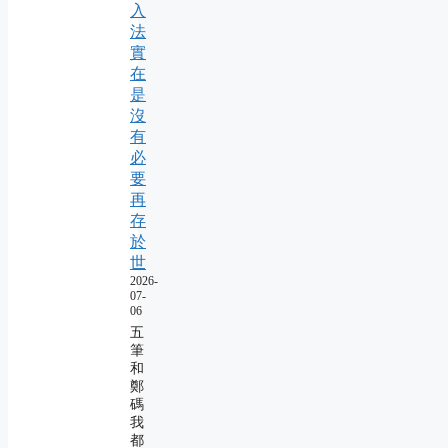
入
法
實
在
是
沒
有
必
要
再
存
於
世
2026-
07-
06
五
筆
和
鄭
碼
我
都