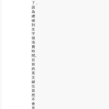
了，
因
為
總
碰
到
生
字
很
浪
費
時
間。
目
前
的
英
文
鍵
位
當
然
不
會
是