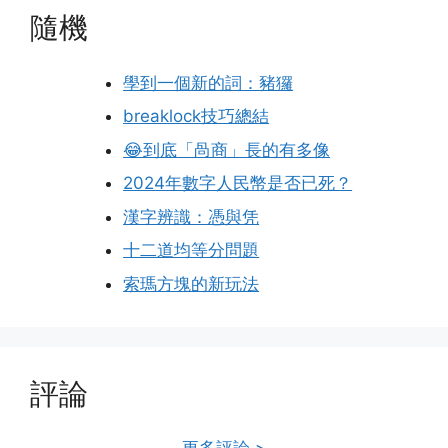
隨機
學到一個新的詞：豬玀
breaklock技巧總結
😂到底「咼商」長的有多像
2024年數字人民幣是否已死？
漢字辨識：憑與凭
十二道均等分問題
索瑪方塊的新玩法
評論