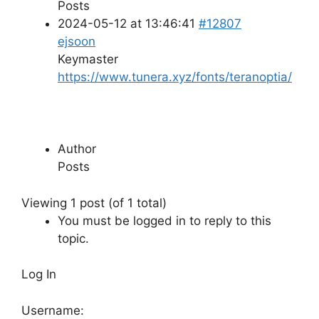
Posts
2024-05-12 at 13:46:41
#12807
ejsoon
Keymaster
https://www.tunera.xyz/fonts/teranoptia/
Author
Posts
Viewing 1 post (of 1 total)
You must be logged in to reply to this
topic.
Log In
Username: