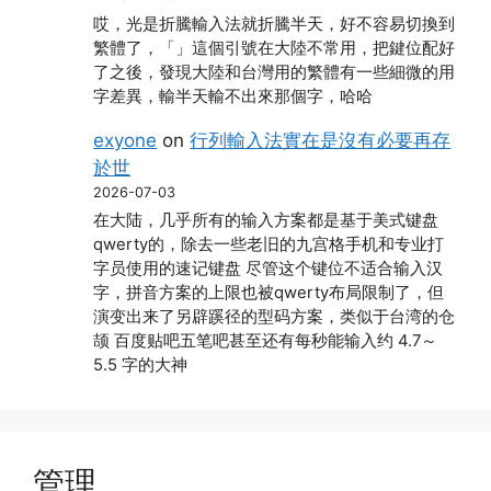
哎，光是折騰輸入法就折騰半天，好不容易切換到
繁體了，「」這個引號在大陸不常用，把鍵位配好
了之後，發現大陸和台灣用的繁體有一些細微的用
字差異，輸半天輸不出來那個字，哈哈
exyone
on
行列輸入法實在是沒有必要再存
於世
2026-07-03
在大陆，几乎所有的输入方案都是基于美式键盘
qwerty的，除去一些老旧的九宫格手机和专业打
字员使用的速记键盘 尽管这个键位不适合输入汉
字，拼音方案的上限也被qwerty布局限制了，但
演变出来了另辟蹊径的型码方案，类似于台湾的仓
颉 百度贴吧五笔吧甚至还有每秒能输入约 4.7～
5.5 字的大神
管理