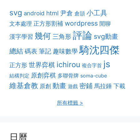
svg
小工具
html
尹倉
android
倉頡
wordpress
正方形割補
文本處理
閒聊
評論
幾何
svg動畫
漢字學習
三角形
騎沈四傑
總結
筆記
趣味數學
碼表
js
ichirou
世界弈棋
正方形
複合字首
原創弈棋
多聯骨牌
結構判定
soma-cube
維基倉教
動畫
密鋪
馬拉錘
下載
原創
遊戲
所有標籤 >
日曆