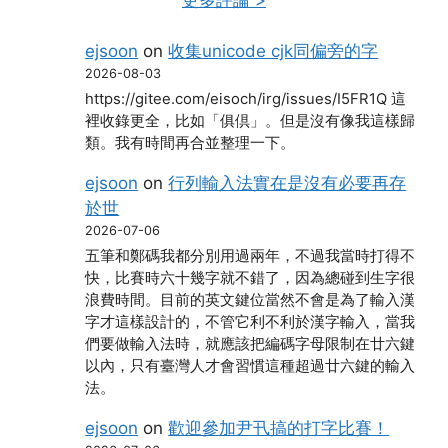
更多評論 >
ejsoon
on
收集unicode cjk同偏旁的字
2026-08-03
https://gitee.com/eisoch/irg/issues/I5FR1Q 這
裡收錄更全，比如「俱倶」。但是沒有像我這樣歸
類。我有時間再合並整理一下。
ejsoon
on
行列輸入法實在是沒有必要再存
於世
2026-07-06
五筆和鄭碼我都分別用過兩年，不過我當時打得不
快，比賽時六十幾字就不錯了，因為總碰到生字很
浪費時間。目前的英文鍵位當然不會是為了輸入漢
字才這樣設計的，不管它利不利於漢字輸入，當我
們要做輸入法時，就應該把編碼字母限制在廿六鍵
以內，只有臺灣人才會習慣這種超過廿六鍵的輸入
法。
ejsoon
on
歡迎參加尹卂搞的打字比賽！