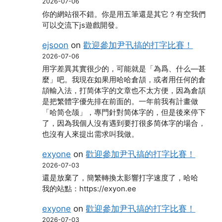
2026-07-06
你的網站很不錯。你是用五筆還是其它？有空我們
可以交流下js遊戲開發。
ejsoon
on
歡迎參加尹卂搞的打字比賽！
2026-07-06
用字差異其實很少的，可能就是「為爲、什么―甚
麼」吧。我現在如果用哈哈倉頡，或者用任何的倉
頡輸入法，打简体字的文章也不太方便，因為倉頡
是把繁體字優先排在前面的。一年前我有計畫做
「哈简仓颉」，專門針對简体字的，但是後來停下
了，因為我個人沒有遇到要打很多简体字的場合，
也沒有人來提出需求叫我做。
exyone
on
歡迎參加尹卂搞的打字比賽！
2026-07-03
還是放棄了，簡繁轉換太影響打字速度了，哈哈
我的站點：https://exyon.ee
exyone
on
歡迎參加尹卂搞的打字比賽！
2026-07-03