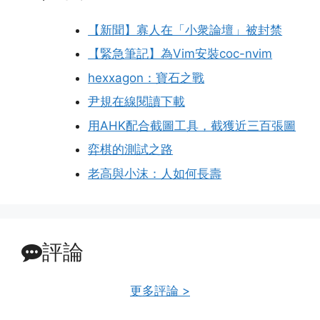
【新聞】寡人在「小衆論壇」被封禁
【緊急筆記】為Vim安裝coc-nvim
hexxagon：寶石之戰
尹規在線閱讀下載
用AHK配合截圖工具，截獲近三百張圖
弈棋的測試之路
老高與小沫：人如何長壽
評論
更多評論 >