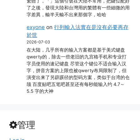
繁體了，「」這個引號在大陸不常用，把鍵位配好
了之後，發現大陸和台灣用的繁體有一些細微的用
字差異，輸半天輸不出來那個字，哈哈
exyone
on
行列輸入法實在是沒有必要再存
於世
2026-07-03
在大陆，几乎所有的输入方案都是基于美式键盘
qwerty的，除去一些老旧的九宫格手机和专业打
字员使用的速记键盘 尽管这个键位不适合输入汉
字，拼音方案的上限也被qwerty布局限制了，但
演变出来了另辟蹊径的型码方案，类似于台湾的仓
颉 百度贴吧五笔吧甚至还有每秒能输入约 4.7～
5.5 字的大神
管理