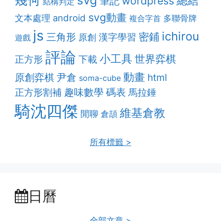
svg
總結
筆記
wordpress
結構判定
svg動畫
android
文本處理
多聯骨牌
複合字首
js
ichirou
密鋪
三角形
漢字學習
原創
遊戲
評論
小工具
世界弈棋
正方形
下載
動畫
原創弈棋
尹倉
html
soma-cube
趣味數學
正方形割補
碼表
馬拉錘
騎沈四傑
維基倉教
閒聊
倉頡
所有標籤 >
日曆
全部文章 >