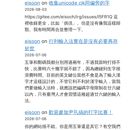
ejsoon
on
收集unicode cjk同偏旁的字
2026-08-03
https://gitee.com/eisoch/irg/issues/I5FR1Q 這
裡收錄更全，比如「俱倶」。但是沒有像我這樣歸
類。我有時間再合並整理一下。
ejsoon
on
行列輸入法實在是沒有必要再存
於世
2026-07-06
五筆和鄭碼我都分別用過兩年，不過我當時打得不
快，比賽時六十幾字就不錯了，因為總碰到生字很
浪費時間。目前的英文鍵位當然不會是為了輸入漢
字才這樣設計的，不管它利不利於漢字輸入，當我
們要做輸入法時，就應該把編碼字母限制在廿六鍵
以內，只有臺灣人才會習慣這種超過廿六鍵的輸入
法。
ejsoon
on
歡迎參加尹卂搞的打字比賽！
2026-07-06
你的網站很不錯。你是用五筆還是其它？有空我們