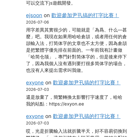
可以交流下js遊戲開發。
ejsoon
on
歡迎參加尹卂搞的打字比賽！
2026-07-06
用字差異其實很少的，可能就是「為爲、什么―甚
麼」吧。我現在如果用哈哈倉頡，或者用任何的倉
頡輸入法，打简体字的文章也不太方便，因為倉頡
是把繁體字優先排在前面的。一年前我有計畫做
「哈简仓颉」，專門針對简体字的，但是後來停下
了，因為我個人沒有遇到要打很多简体字的場合，
也沒有人來提出需求叫我做。
exyone
on
歡迎參加尹卂搞的打字比賽！
2026-07-03
還是放棄了，簡繁轉換太影響打字速度了，哈哈
我的站點：https://exyon.ee
exyone
on
歡迎參加尹卂搞的打字比賽！
2026-07-03
哎，光是折騰輸入法就折騰半天，好不容易切換到