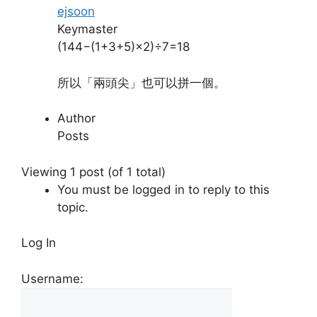
ejsoon
Keymaster
(144−(1+3+5)×2)÷7=18
所以「兩頭尖」也可以拼一個。
Author
Posts
Viewing 1 post (of 1 total)
You must be logged in to reply to this
topic.
Log In
Username: