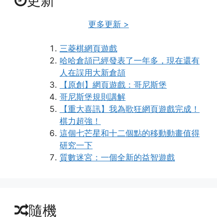
更新
更多更新 >
三菱棋網頁遊戲
哈哈倉頡已經發表了一年多，現在還有
人在誤用大新倉頡
【原創】網頁遊戲：哥尼斯堡
哥尼斯堡規則講解
【重大喜訊】我為歌狂網頁遊戲完成！
棋力超強！
這個七芒星和十二個點的移動動畫值得
研究一下
質數迷宮：一個全新的益智遊戲
隨機