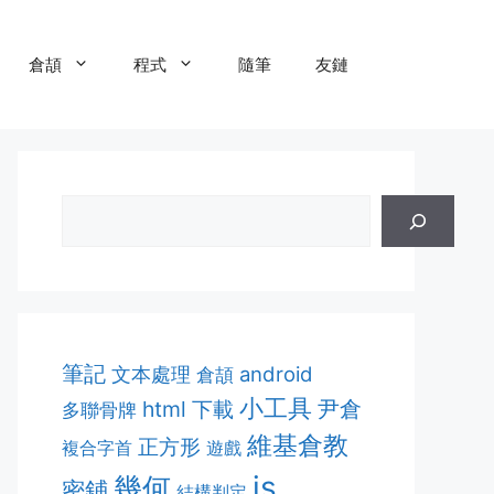
倉頡
程式
隨筆
友鏈
筆記
android
文本處理
倉頡
小工具
html
尹倉
下載
多聯骨牌
維基倉教
正方形
複合字首
遊戲
js
幾何
密鋪
結構判定