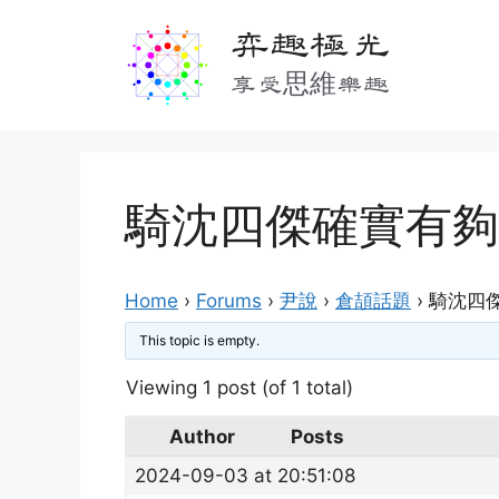
Skip
弈趣極光
to
content
享受思維樂趣
騎沈四傑確實有夠
Home
›
Forums
›
尹說
›
倉頡話題
›
騎沈四
This topic is empty.
Viewing 1 post (of 1 total)
Author
Posts
2024-09-03 at 20:51:08