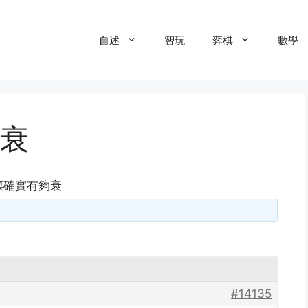
自述
智玩
弈棋
數學
衰
傑確實有夠衰
#14135