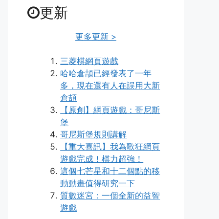
更新
更多更新 >
三菱棋網頁遊戲
哈哈倉頡已經發表了一年
多，現在還有人在誤用大新
倉頡
【原創】網頁遊戲：哥尼斯
堡
哥尼斯堡規則講解
【重大喜訊】我為歌狂網頁
遊戲完成！棋力超強！
這個七芒星和十二個點的移
動動畫值得研究一下
質數迷宮：一個全新的益智
遊戲