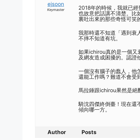
ejsoon
2018年的時候，我就已經
Keymaster
也故意把話講不清楚。比如
裏吐出來的那些奇怪可笑
我那時還不知道「遇到衰
不摔不知道有坑。
如果ichirou真的是
及網友造成困擾的。認證
一個沒有腦子的蠢人，他
還能工作嗎？難道不會受
馬拉錘跟ichirou果然
騎沈四傑終倒臺！現在還
傾向哪一方。
Author
Posts