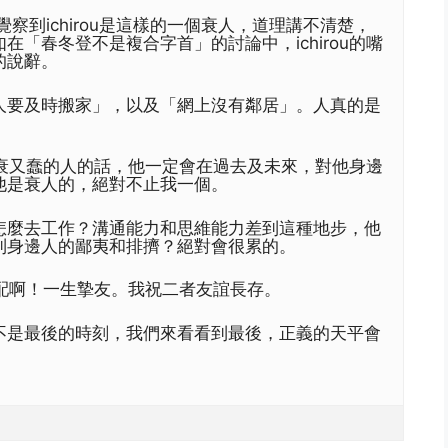
覺察到ichirou是這樣的一個衰人，道理講不清楚，
在「春冬登不是複合字首」的討論中，ichirou的嘴
的說辭。
人要及時搬家」，以及「網上沒有鄰居」。人真的是
一個又衰又蠢的人的話，他一定會在過去及未來，對他身邊
他是衰人的，絕對不止我一個。
怎麼去工作？溝通能力和思維能力差到這種地步，他
到身邊人的鄙夷和排擠？絕對會很累的。
是絕配啊！一生摯友。我祝二者友誼長存。
不是最後的時刻，我們來看看到最後，正義的天平會