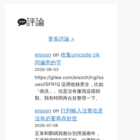
評論
更多評論 >
ejsoon
on
收集unicode cjk
同偏旁的字
2026-08-03
https://gitee.com/eisoch/irg/iss
ues/I5FR1Q 這裡收錄更全，比如
「俱倶」。但是沒有像我這樣歸
類。我有時間再合並整理一下。
ejsoon
on
行列輸入法實在是
沒有必要再存於世
2026-07-06
五筆和鄭碼我都分別用過兩年，