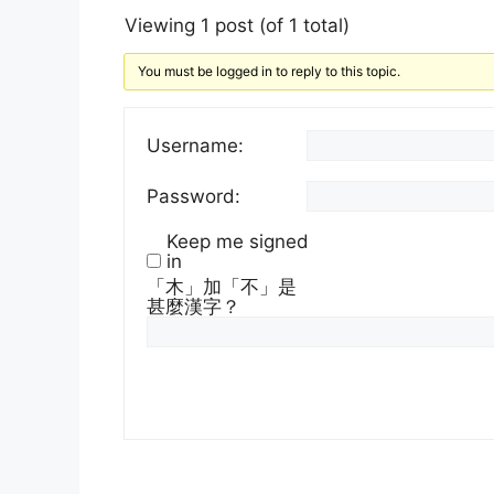
Viewing 1 post (of 1 total)
You must be logged in to reply to this topic.
Username:
Password:
Keep me signed
in
「木」加「不」是
甚麼漢字？