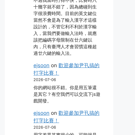
不過我當時打得不快，比賽時六
十幾字就不錯了，因為總碰到生
字很浪費時間。目前的英文鍵位
當然不會是為了輸入漢字才這樣
設計的，不管它利不利於漢字輸
入，當我們要做輸入法時，就應
該把編碼字母限制在廿六鍵以
內，只有臺灣人才會習慣這種超
過廿六鍵的輸入法。
ejsoon
on
歡迎參加尹卂搞的
打字比賽！
2026-07-06
你的網站很不錯。你是用五筆還
是其它？有空我們可以交流下js遊
戲開發。
ejsoon
on
歡迎參加尹卂搞的
打字比賽！
2026-07-06
用字差異其實很少的，可能就是