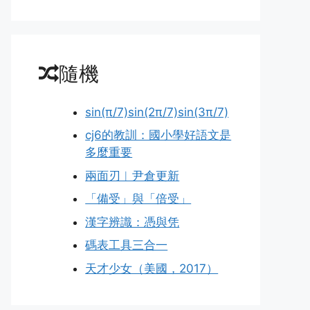
隨機
sin(π/7)sin(2π/7)sin(3π/7)
cj6的教訓：國小學好語文是
多麼重要
兩面刃︱尹倉更新
「備受」與「倍受」
漢字辨識：憑與凭
碼表工具三合一
天才少女（美國，2017）