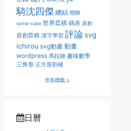
騎沈四傑
總結
閒聊
世界弈棋
碼表
原創
soma-cube
評論
svg
原創弈棋
漢字學習
ichirou
動畫
svg動畫
wordpress
趣味數學
馬拉錘
三角形
正方形割補
所有標籤 >
日曆