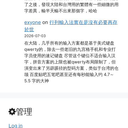
了之後，發現大陸和台灣用的繁體有一些細微的用
字差異，輸半天輸不出來那個字，哈哈
exyone
on
行列輸入法實在是沒有必要再存
於世
2026-07-03
在大陆，几乎所有的输入方案都是基于美式键盘
qwerty的，除去一些老旧的九宫格手机和专业打
字员使用的速记键盘 尽管这个键位不适合输入汉
字，拼音方案的上限也被qwerty布局限制了，但
演变出来了另辟蹊径的型码方案，类似于台湾的仓
颉 百度贴吧五笔吧甚至还有每秒能输入约 4.7～
5.5 字的大神
管理
Log in