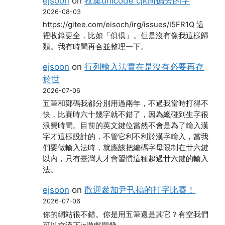
ejsoon
on
收集unicode cjk同偏旁的字
2026-08-03
https://gitee.com/eisoch/irg/issues/I5FR1Q 這
裡收錄更全，比如「俱倶」。但是沒有像我這樣歸
類。我有時間再合並整理一下。
ejsoon
on
行列輸入法實在是沒有必要再存
於世
2026-07-06
五筆和鄭碼我都分別用過兩年，不過我當時打得不
快，比賽時六十幾字就不錯了，因為總碰到生字很
浪費時間。目前的英文鍵位當然不會是為了輸入漢
字才這樣設計的，不管它利不利於漢字輸入，當我
們要做輸入法時，就應該把編碼字母限制在廿六鍵
以內，只有臺灣人才會習慣這種超過廿六鍵的輸入
法。
ejsoon
on
歡迎參加尹卂搞的打字比賽！
2026-07-06
你的網站很不錯。你是用五筆還是其它？有空我們