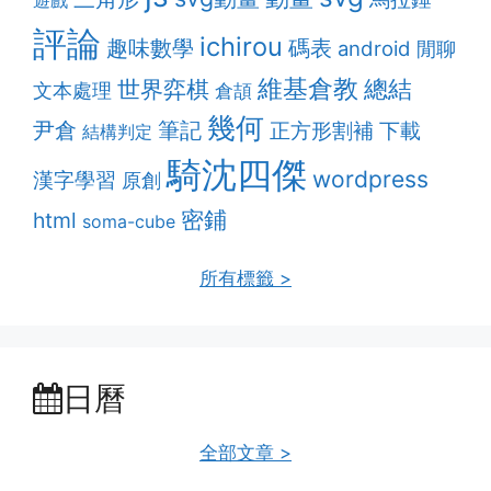
遊戲
評論
ichirou
趣味數學
碼表
android
閒聊
維基倉教
總結
世界弈棋
文本處理
倉頡
幾何
筆記
尹倉
正方形割補
下載
結構判定
騎沈四傑
wordpress
漢字學習
原創
密鋪
html
soma-cube
所有標籤 >
日曆
全部文章 >