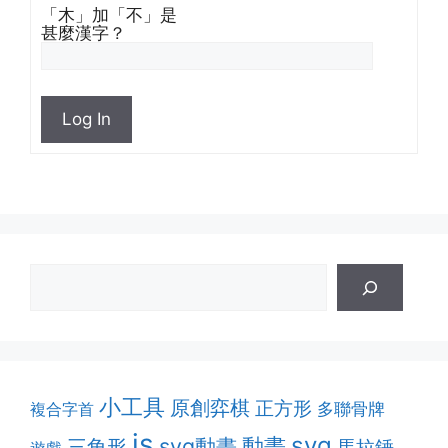
「木」加「不」是
甚麼漢字？
Log In
小工具
原創弈棋
正方形
多聯骨牌
複合字首
js
svg
動畫
svg動畫
三角形
馬拉錘