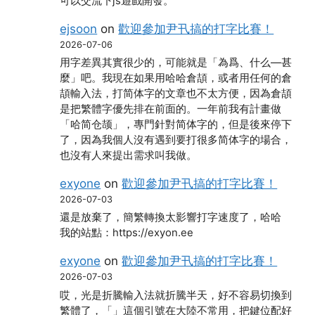
可以交流下js遊戲開發。
ejsoon
on
歡迎參加尹卂搞的打字比賽！
2026-07-06
用字差異其實很少的，可能就是「為爲、什么―甚
麼」吧。我現在如果用哈哈倉頡，或者用任何的倉
頡輸入法，打简体字的文章也不太方便，因為倉頡
是把繁體字優先排在前面的。一年前我有計畫做
「哈简仓颉」，專門針對简体字的，但是後來停下
了，因為我個人沒有遇到要打很多简体字的場合，
也沒有人來提出需求叫我做。
exyone
on
歡迎參加尹卂搞的打字比賽！
2026-07-03
還是放棄了，簡繁轉換太影響打字速度了，哈哈
我的站點：https://exyon.ee
exyone
on
歡迎參加尹卂搞的打字比賽！
2026-07-03
哎，光是折騰輸入法就折騰半天，好不容易切換到
繁體了，「」這個引號在大陸不常用，把鍵位配好