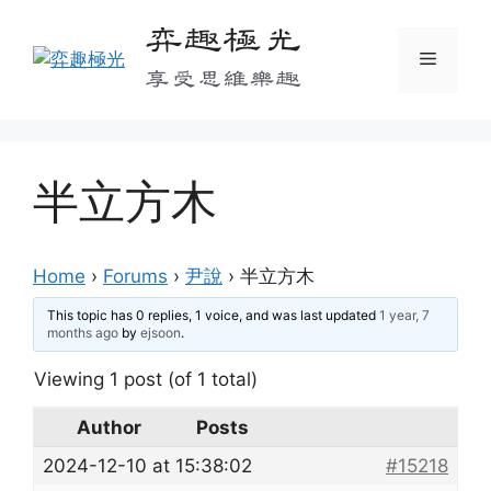
Skip
弈趣極光
to
Menu
content
享受思維樂趣
半立方木
Home
›
Forums
›
尹說
›
半立方木
This topic has 0 replies, 1 voice, and was last updated
1 year, 7
months ago
by
ejsoon
.
Viewing 1 post (of 1 total)
Author
Posts
2024-12-10 at 15:38:02
#15218