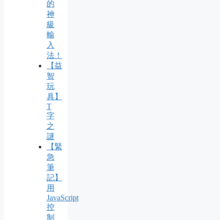
的
神
級
輸
入
法！
【益
智
玩
具】
T
字
之
謎
【緊
急
筆
記】
用
JavaScript
控
制