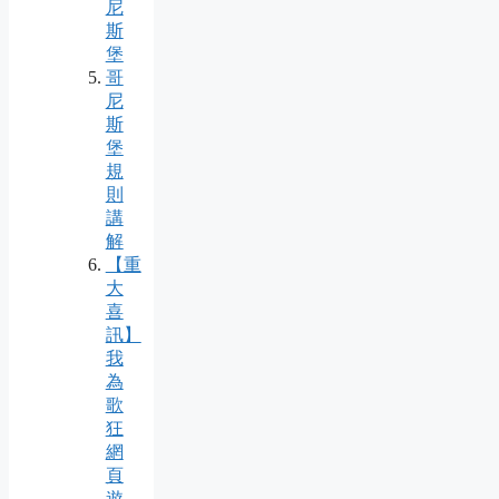
尼
斯
堡
哥
尼
斯
堡
規
則
講
解
【重
大
喜
訊】
我
為
歌
狂
網
頁
遊