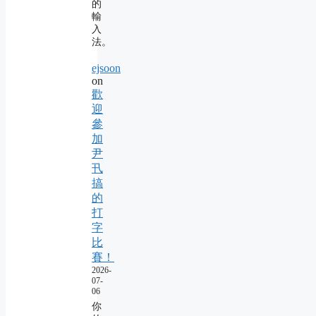
的
輸
入
法。
ejsoon
on
歡
迎
參
加
尹
卂
搞
的
打
字
比
賽！
2026-
07-
06
你