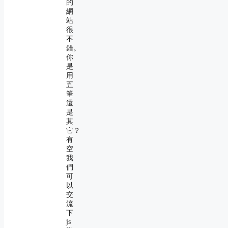
的
網
站
很
不
錯。
你
是
用
五
筆
還
是
其
它？
有
空
我
們
可
以
交
流
下
js