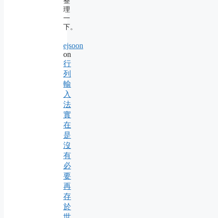
整
理
一
下。
ejsoon
on
行
列
輸
入
法
實
在
是
沒
有
必
要
再
存
於
世