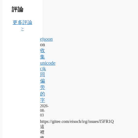
評論
更多評論
>
ejsoon
on
收
集
unicode
cjk
同
偏
旁
的
字
2026-
08-
03
https://gitee.com/eisoch/irg/issues/I5FR1Q
這
裡
收