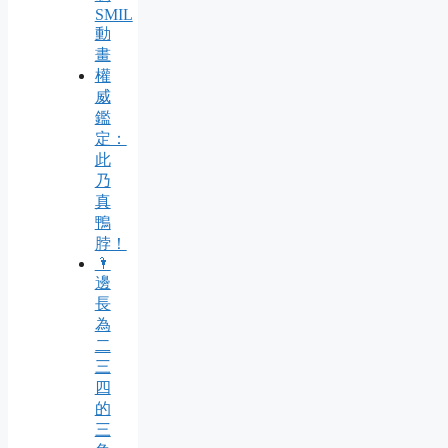
SMIL
動
畫
權
威
鑑
定：
此
乃
真
鴨
脖！
🌂
邊
長
為
二
三
四
的
三