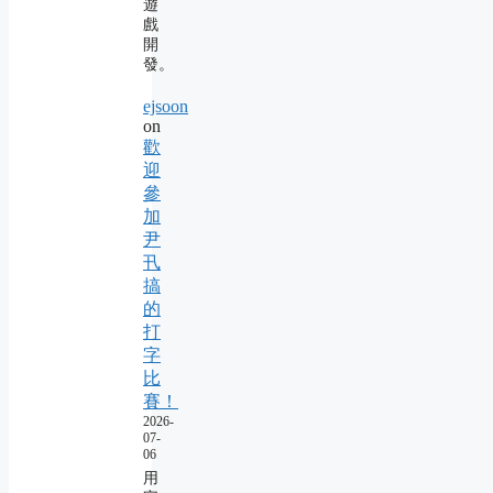
遊
戲
開
發。
ejsoon
on
歡
迎
參
加
尹
卂
搞
的
打
字
比
賽！
2026-
07-
06
用