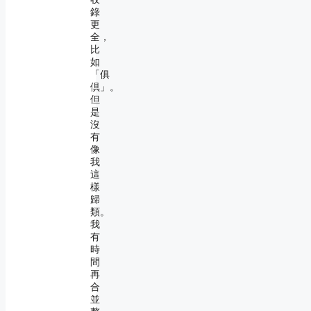
錄
更
全，
比
如
「俱
倶」。
但
是
沒
有
像
我
這
樣
歸
類。
我
有
時
間
再
合
並