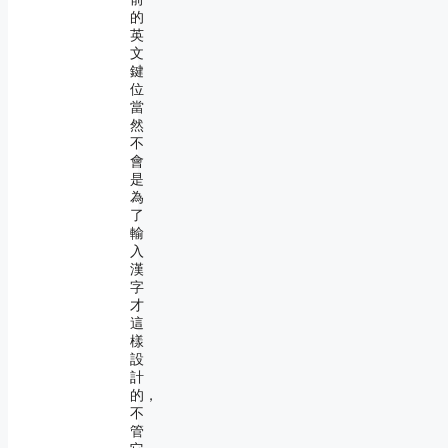
的
英
文
鍵
位
當
然
不
會
是
為
了
輸
入
漢
字
才
這
樣
設
計
的，
不
管