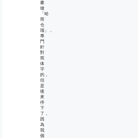
畫
做
「哈
简
仓
颉」，
專
門
針
對
简
体
字
的，
但
是
後
來
停
下
了，
因
為
我
個