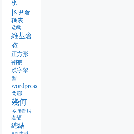
棋
js
尹倉
碼表
遊戲
維基倉
教
正方形
割補
漢字學
習
wordpress
閒聊
幾何
多聯骨牌
倉頡
總結