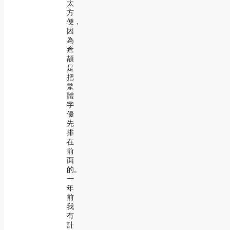
太
方
便，
因
為
倉
頡
是
把
繁
體
字
優
先
排
在
前
面
的。
一
年
前
我
有
計