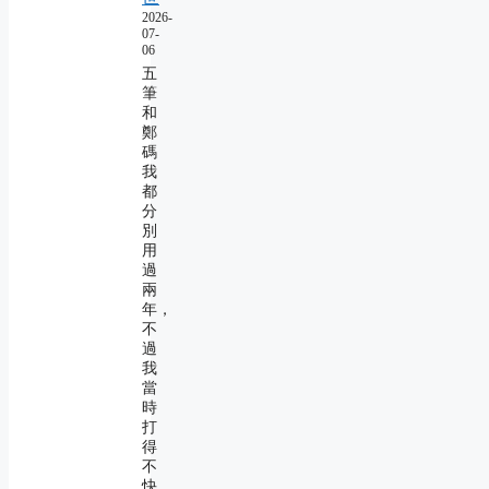
2026-
07-
06
五
筆
和
鄭
碼
我
都
分
別
用
過
兩
年，
不
過
我
當
時
打
得
不
快，