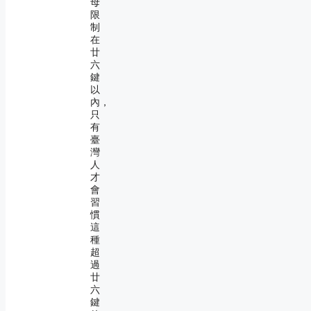
母
限
制
在
廿
六
鍵
以
內，
只
有
臺
灣
人
才
會
習
慣
這
種
超
過
廿
六
鍵