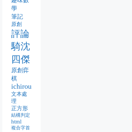
趣味數
學
筆記
原創
評論
騎沈
四傑
原創弈
棋
ichirou
文本處
理
正方形
結構判定
html
複合字首