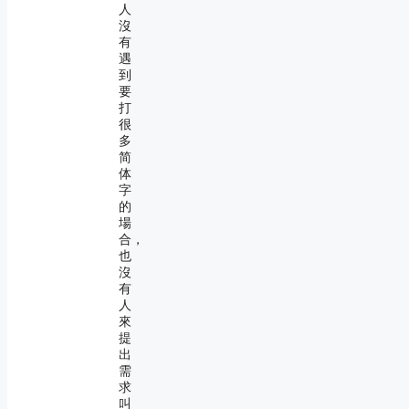
人
沒
有
遇
到
要
打
很
多
简
体
字
的
場
合，
也
沒
有
人
來
提
出
需
求
叫