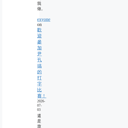
我
做。
exyone
on
歡
迎
參
加
尹
卂
搞
的
打
字
比
賽！
2026-
07-
03
還
是
放