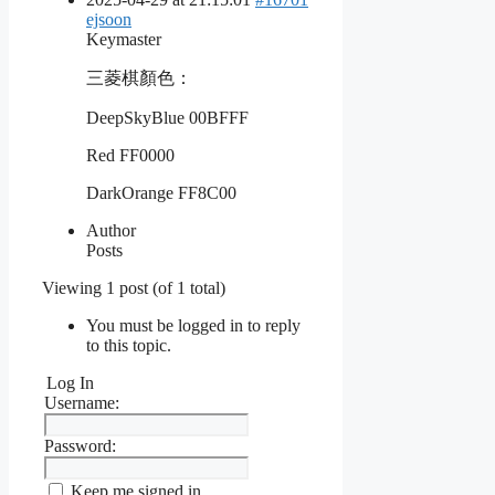
ejsoon
Keymaster
三菱棋顏色：
DeepSkyBlue 00BFFF
Red FF0000
DarkOrange FF8C00
Author
Posts
Viewing 1 post (of 1 total)
You must be logged in to reply
to this topic.
Log In
Username:
Password:
Keep me signed in