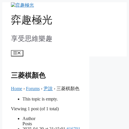
Skip
to
content
弈趣極光
享受思維樂趣
Menu
三菱棋顏色
Home
›
Forums
›
尹說
›
三菱棋顏色
This topic is empty.
Viewing 1 post (of 1 total)
Author
Posts
2025-04-29 at 21:15:01
#16701