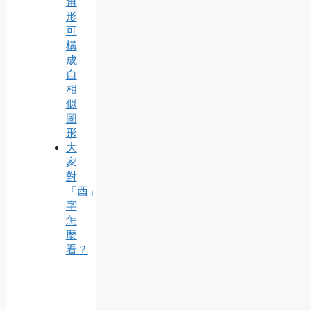
角
形
可
構
成
自
相
似
圖
形
大
家
對
「酉」
字
怎
麼
看？