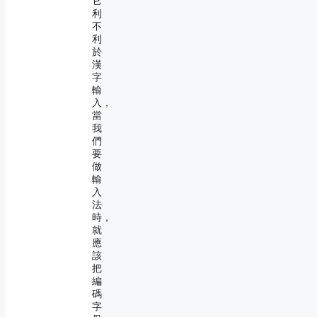
它
利
不
利
於
漢
字
輸
入，
當
我
們
要
做
輸
入
法
時，
就
應
該
把
編
碼
字