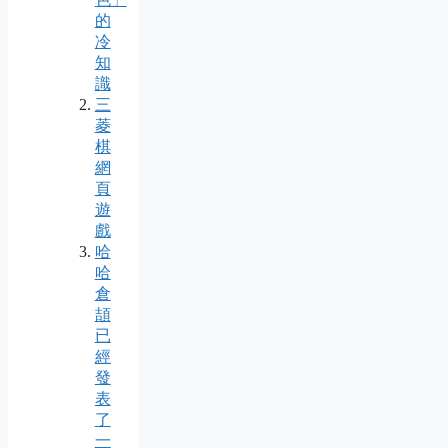
的
冷
知
識
三
菱
棋
網
頁
遊
戲
哈
哈
倉
頡
已
經
發
表
了
一