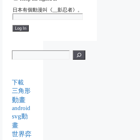
日本有個動漫叫《__影忍者》。
Log In
下載
三角形
動畫
android
svg動
畫
世界弈