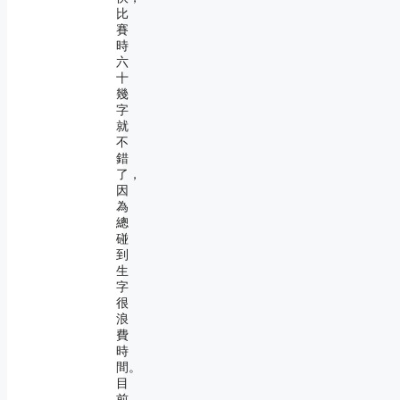
比
賽
時
六
十
幾
字
就
不
錯
了，
因
為
總
碰
到
生
字
很
浪
費
時
間。
目
前