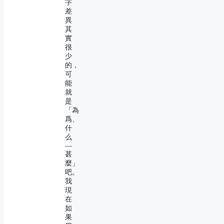
字
差
異
其
實
很
少
的，
可
能
就
是
「為
爲、
什
么
―
甚
麼」
吧。
我
現
在
如
果