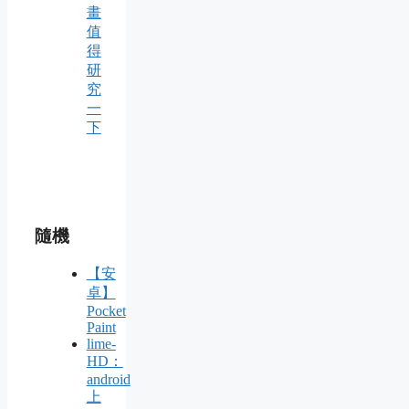
畫
值
得
研
究
一
下
隨機
【安
卓】
Pocket
Paint
lime-
HD：
android
上