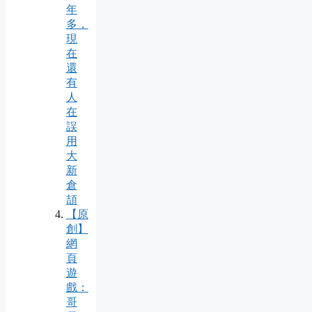
年
多，
現
在
還
有
人
在
誤
用
大
新
倉
頡
【原
創】
網
頁
遊
戲：
哥