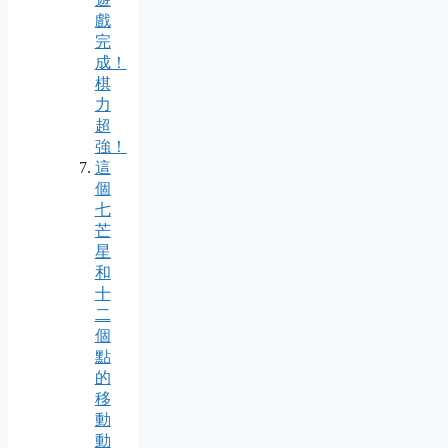
戲
完
成！
棋
力
超
強！
這
個
七
芒
星
和
十
二
個
點
的
移
動
動