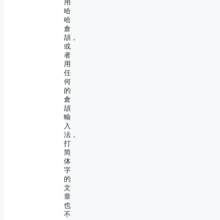
用
哈
哈
倉
頡，
或
者
用
任
何
的
倉
頡
輸
入
法，
打
简
体
字
的
文
章
也
不