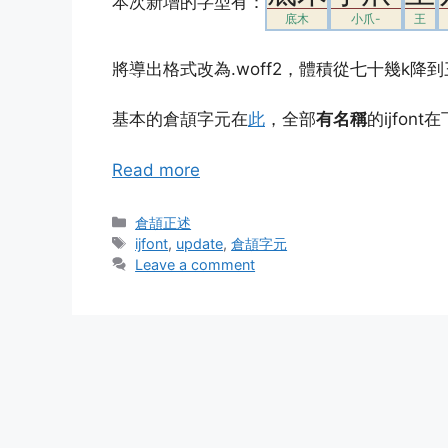
本次新增的字型有：
底木
小爪-
王
將導出格式改為.woff2，體積從七十幾k降到
基本的倉頡字元在
此
，全部
有名稱
的ijfon
Read more
Categories
倉頡正述
Tags
ijfont
,
update
,
倉頡字元
Leave a comment