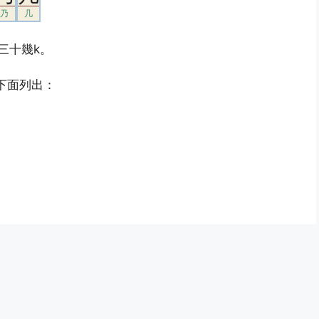
乃
几
三十幾k。
t在下面列出：