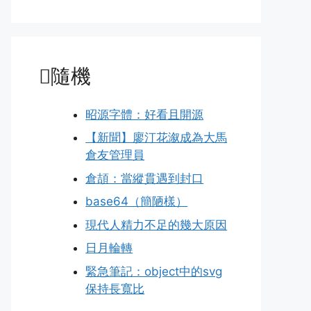
隨機
昭源字體：好看且開源
【新聞】廖汀花溆成為大馬
倉友管理員
倉頡：當縱貫遇到封口
base64（簡陋樣）
現代人精力不足的幾大原因
日月輪轉
緊急筆記：object中的svg
保持長寬比