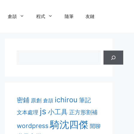
倉頡
程式
隨筆
友鏈
ichirou
密鋪
筆記
原創
倉頡
js
小工具
正方形割補
文本處理
騎沈四傑
wordpress
閒聊