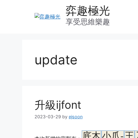
Skip
弈趣極光
to
content
享受思維樂趣
update
升級ijfont
2023-03-29
by
ejsoon
底木
小爪-
王