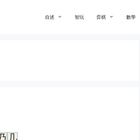
自述
智玩
弈棋
數學
乃
几