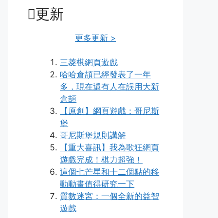
更新
更多更新 >
三菱棋網頁遊戲
哈哈倉頡已經發表了一年
多，現在還有人在誤用大新
倉頡
【原創】網頁遊戲：哥尼斯
堡
哥尼斯堡規則講解
【重大喜訊】我為歌狂網頁
遊戲完成！棋力超強！
這個七芒星和十二個點的移
動動畫值得研究一下
質數迷宮：一個全新的益智
遊戲