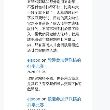
五筆和鄭碼我都分別用過兩年，
不過我當時打得不快，比賽時六
十幾字就不錯了，因為總碰到生
字很浪費時間。目前的英文鍵位
當然不會是為了輸入漢字才這樣
設計的，不管它利不利於漢字輸
入，當我們要做輸入法時，就應
該把編碼字母限制在廿六鍵以
內，只有臺灣人才會習慣這種超
過廿六鍵的輸入法。
ejsoon
on
歡迎參加尹卂搞的
打字比賽！
2026-07-06
你的網站很不錯。你是用五筆還
是其它？有空我們可以交流下js遊
戲開發。
ejsoon
on
歡迎參加尹卂搞的
打字比賽！