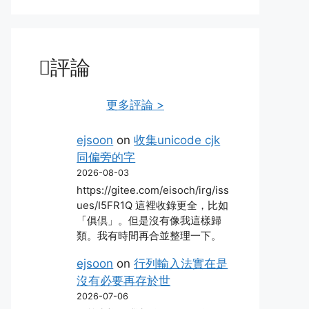
評論
更多評論 >
ejsoon
on
收集unicode cjk
同偏旁的字
2026-08-03
https://gitee.com/eisoch/irg/iss
ues/I5FR1Q 這裡收錄更全，比如
「俱倶」。但是沒有像我這樣歸
類。我有時間再合並整理一下。
ejsoon
on
行列輸入法實在是
沒有必要再存於世
2026-07-06