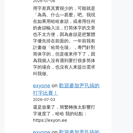
2026-07-06
用字差異其實很少的，可能就是
「為爲、什么―甚麼」吧。我現
在如果用哈哈倉頡，或者用任何
的倉頡輸入法，打简体字的文章
也不太方便，因為倉頡是把繁體
字優先排在前面的。一年前我有
計畫做「哈简仓颉」，專門針對
简体字的，但是後來停下了，因
為我個人沒有遇到要打很多简体
字的場合，也沒有人來提出需求
叫我做。
exyone
on
歡迎參加尹卂搞的
打字比賽！
2026-07-03
還是放棄了，簡繁轉換太影響打
字速度了，哈哈 我的站點：
https://exyon.ee
exyone
on
歡迎參加尹卂搞的