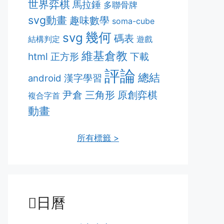
世界弈棋
馬拉錘
多聯骨牌
svg動畫
趣味數學
soma-cube
幾何
svg
碼表
結構判定
遊戲
維基倉教
html
正方形
下載
評論
總結
漢字學習
android
原創弈棋
尹倉
三角形
複合字首
動畫
所有標籤 >
日曆