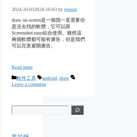
2024-10-03
2024-10-03
by
ejsoon
draw on screen是一個我一直需要但
是沒去找的軟體，它可以跟
Screenshot easy結合使用。雖然這
兩個軟體都可能有廣告，但是我們
可以完美避開廣告。
Read more
Categories
Tags
軟件工具
android
,
draw
Leave a comment
馬拉錘