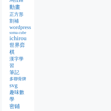
動畫
正方形
割補
wordpress
soma-cube
ichirou
世界弈
棋
漢字學
習
筆記
多聯骨牌
svg
趣味數
學
密鋪