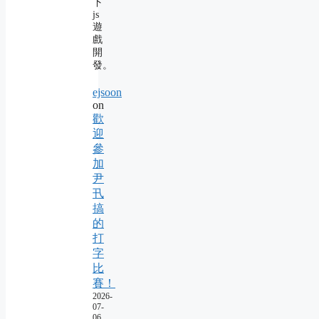
下
js
遊
戲
開
發。
ejsoon
on
歡
迎
參
加
尹
卂
搞
的
打
字
比
賽！
2026-
07-
06