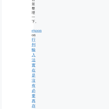
並
整
理
一
下。
ejsoon
on
行
列
輸
入
法
實
在
是
沒
有
必
要
再
存