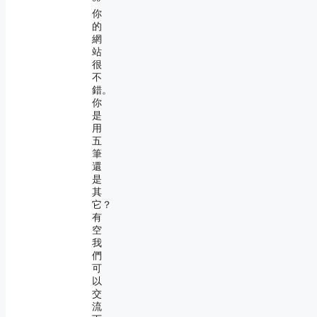
你
的
網
站
很
不
錯。
你
是
用
五
筆
還
是
其
它？
有
空
我
們
可
以
交
流