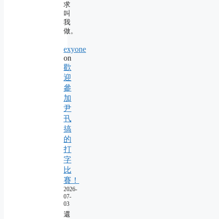
求
叫
我
做。
exyone
on
歡
迎
參
加
尹
卂
搞
的
打
字
比
賽！
2026-
07-
03
還