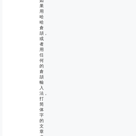
如
果
用
哈
哈
倉
頡，
或
者
用
任
何
的
倉
頡
輸
入
法，
打
简
体
字
的
文
章