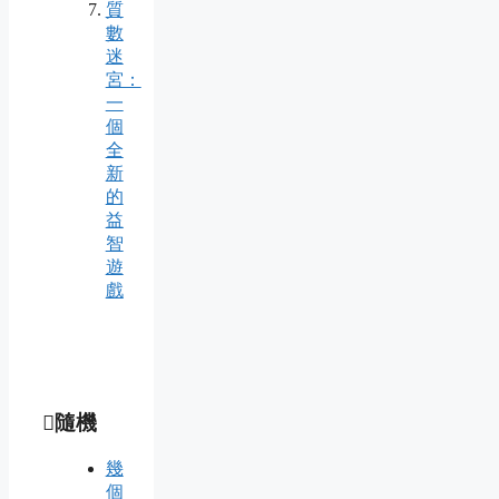
質
數
迷
宮：
一
個
全
新
的
益
智
遊
戲
隨機
幾
個