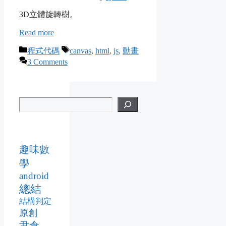
3D立體旋轉樹。
Read more
Categories
Tags
程式代碼
canvas
,
html
,
js
,
動畫
3 Comments
趣味數
學
android
總結
結構判定
原創
尹倉