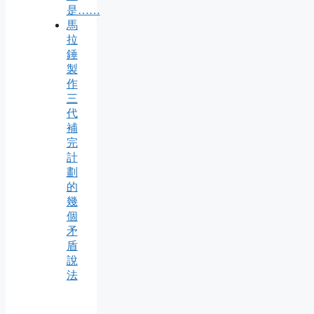
是……
馬
拉
錘
製
作
三
代
補
完
計
劃
的
幾
個
矛
盾
說
法