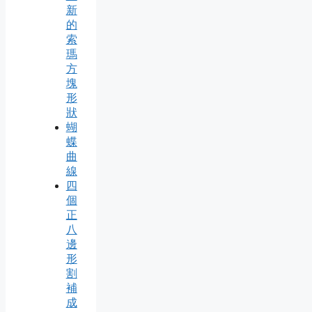
新
的
索
瑪
方
塊
形
狀
蝴
蝶
曲
線
四
個
正
八
邊
形
割
補
成