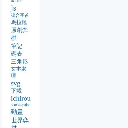
js
複合字首
馬拉錘
原創弈
棋
筆記
碼表
三角形
文本處
理
svg
下載
ichirou
soma-cube
動畫
世界弈