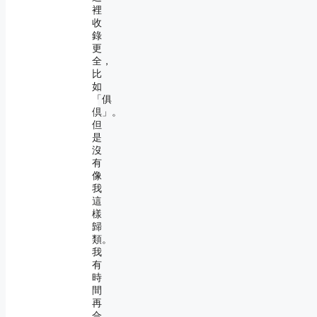
裡
收
錄
更
全，
比
如
「俱
倶」。
但
是
沒
有
像
我
這
樣
歸
類。
我
有
時
間
再
合