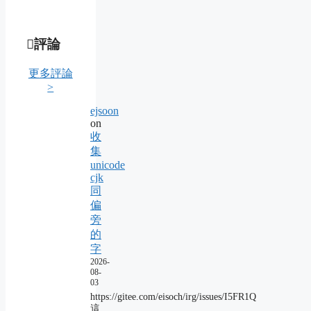
評論
更多評論
>
ejsoon
on
收
集
unicode
cjk
同
偏
旁
的
字
2026-
08-
03
https://gitee.com/eisoch/irg/issues/I5FR1Q
這