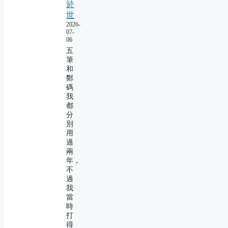
於
世
2026-
07-
06
五
筆
和
鄭
碼
我
都
分
別
用
過
兩
年，
不
過
我
當
時
打
得