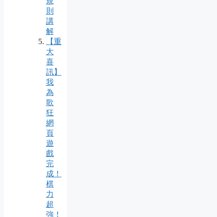
規
則
講
解
【重
大
喜
訊】
我
為
歌
狂
網
頁
遊
戲
完
成！
棋
力
超
強！