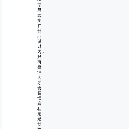
字
母
限
制
在
廿
六
鍵
以
內，
只
有
臺
灣
人
才
會
習
慣
這
種
超
過
廿