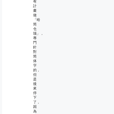
有
計
畫
做
「哈
简
仓
颉」，
專
門
針
對
简
体
字
的，
但
是
後
來
停
下
了，
因
為