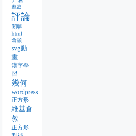
遊戲
評論
閒聊
html
倉頡
svg動
畫
漢字學
習
幾何
wordpress
正方形
維基倉
教
正方形
割補