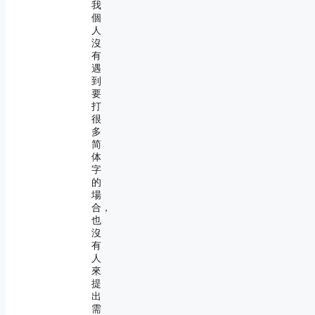
我
個
人
沒
有
遇
到
要
打
很
多
简
体
字
的
場
合，
也
沒
有
人
來
提
出
需