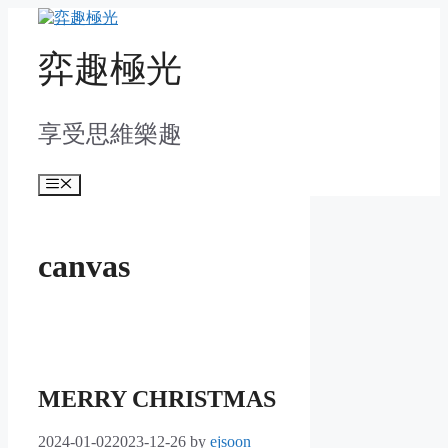
Skip
to
content
弈趣極光
享受思維樂趣
Menu
canvas
MERRY CHRISTMAS
2024-01-02
2023-12-26
by
ejsoon