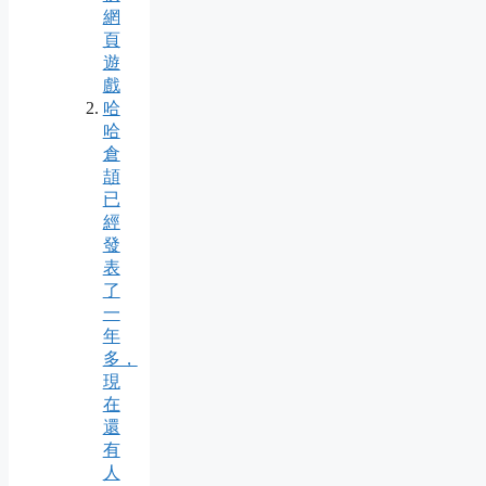
網
頁
遊
戲
哈
哈
倉
頡
已
經
發
表
了
一
年
多，
現
在
還
有
人