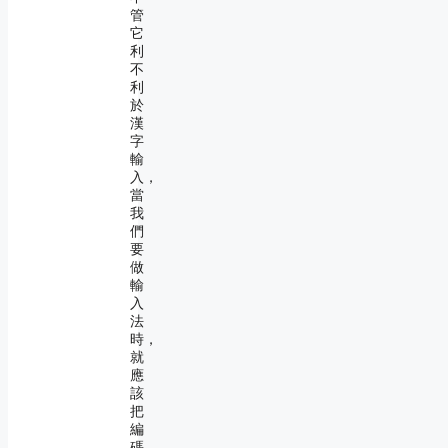
管
它
利
不
利
於
漢
字
輸
入，
當
我
們
要
做
輸
入
法
時，
就
應
該
把
編
碼