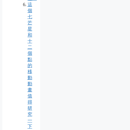
這
個
七
芒
星
和
十
二
個
點
的
移
動
動
畫
值
得
研
究
一
下