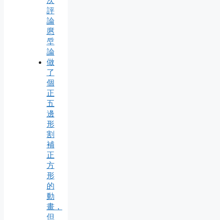
次
評
論
懬
垕
論
做
了
個
正
五
邊
形
割
補
正
方
形
的
動
畫，
但