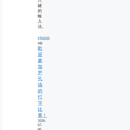
六
鍵
的
輸
入
法。
ejsoon
on
歡
迎
參
加
尹
卂
搞
的
打
字
比
賽！
2026-
07-
06