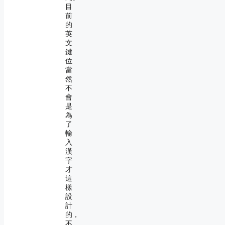
目
前
的
英
文
鍵
位
當
然
不
會
是
為
了
輸
入
漢
字
才
這
樣
設
計
的，
不