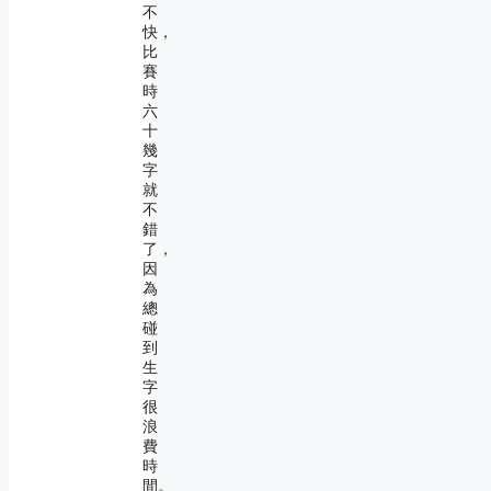
不
快，
比
賽
時
六
十
幾
字
就
不
錯
了，
因
為
總
碰
到
生
字
很
浪
費
時
間。