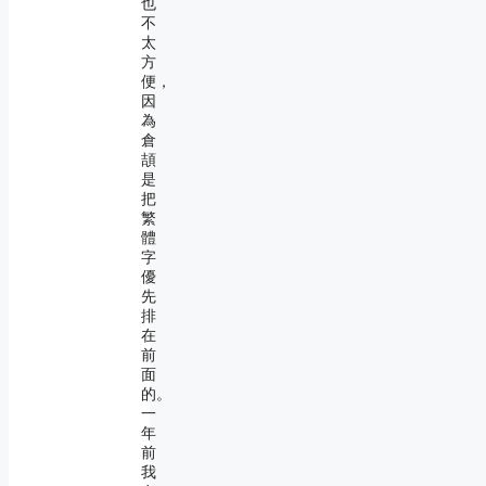
也
不
太
方
便，
因
為
倉
頡
是
把
繁
體
字
優
先
排
在
前
面
的。
一
年
前
我