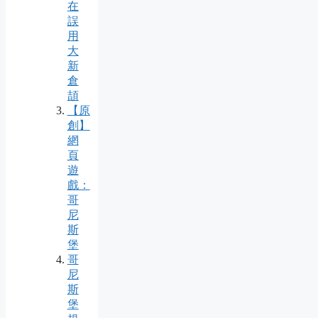
在
誤
用
大
新
倉
頡
【原
創】
網
頁
遊
戲：
哥
尼
斯
堡
哥
尼
斯
堡