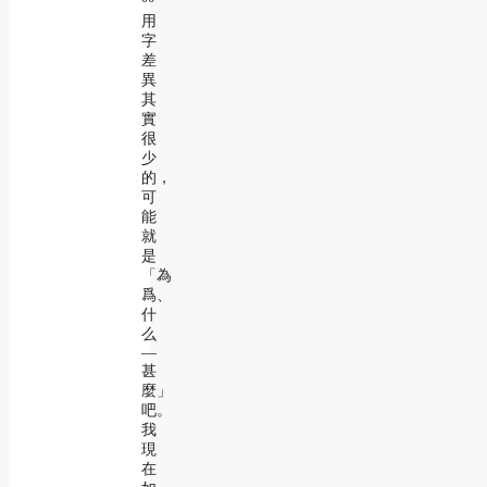
用
字
差
異
其
實
很
少
的，
可
能
就
是
「為
爲、
什
么
―
甚
麼」
吧。
我
現
在