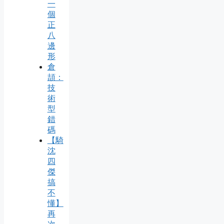
一
個
正
八
邊
形
倉
頡：
技
術
型
錯
碼
【騎
沈
四
傑
搞
不
懂】
再