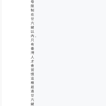
母
限
制
在
廿
六
鍵
以
內，
只
有
臺
灣
人
才
會
習
慣
這
種
超
過
廿
六
鍵