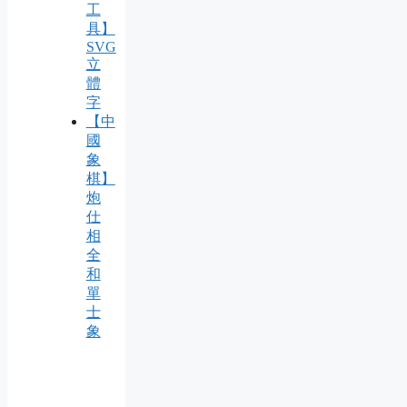
工
具】
SVG
立
體
字
【中
國
象
棋】
炮
仕
相
全
和
單
士
象