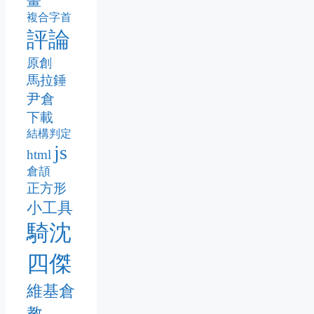
畫
複合字首
評論
原創
馬拉錘
尹倉
下載
結構判定
js
html
倉頡
正方形
小工具
騎沈
四傑
維基倉
教