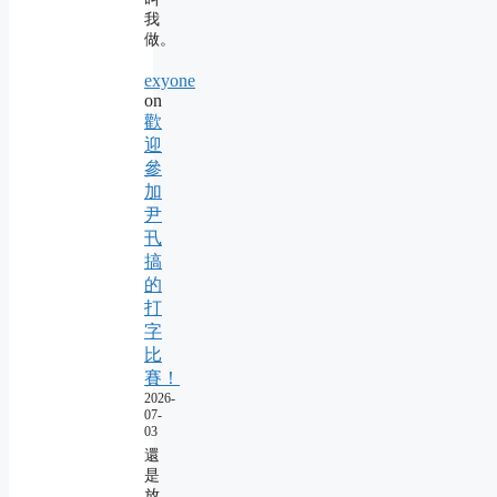
我
做。
exyone
on
歡
迎
參
加
尹
卂
搞
的
打
字
比
賽！
2026-
07-
03
還
是
放