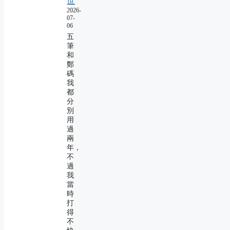
世
2026-
07-
06
五
筆
和
鄭
碼
我
都
分
別
用
過
兩
年，
不
過
我
當
時
打
得
不