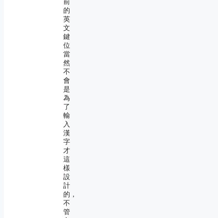
前
的
英
文
鍵
位
當
然
不
會
是
為
了
輸
入
漢
字
才
這
樣
設
計
的，
不
管