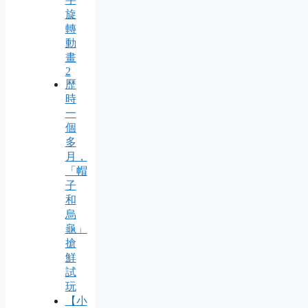
旋
轉
動
畫
2
歷
時
一
個
多
月，
「帽
子
和
烏
龜」
搶
鮮
試
玩
【小