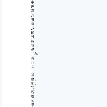
字
差
異
其
實
很
少
的，
可
能
就
是
「為
爲、
什
么
―
甚
麼」
吧。
我
現
在
如
果