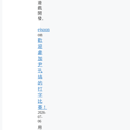
遊
戲
開
發。
ejsoon
on
歡
迎
參
加
尹
卂
搞
的
打
字
比
賽！
2026-
07-
06
用