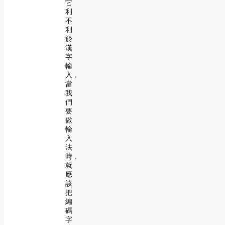
它
利
不
利
於
漢
字
輸
入，
當
我
們
要
做
輸
入
法
時，
就
應
該
把
編
碼
字