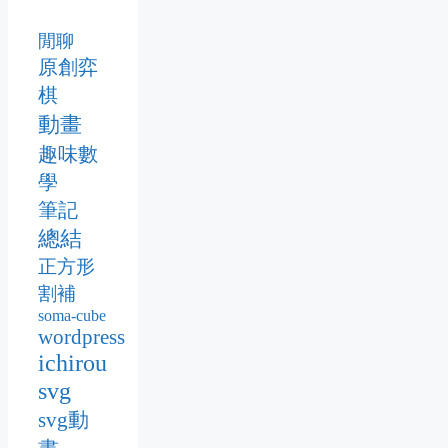
閒聊
原創弈
棋
動畫
趣味數
學
筆記
總結
正方形
割補
soma-cube
wordpress
ichirou
svg
svg動