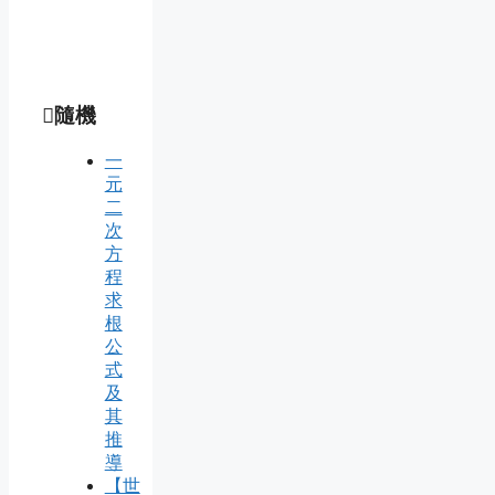
隨機
一
元
二
次
方
程
求
根
公
式
及
其
推
導
【世