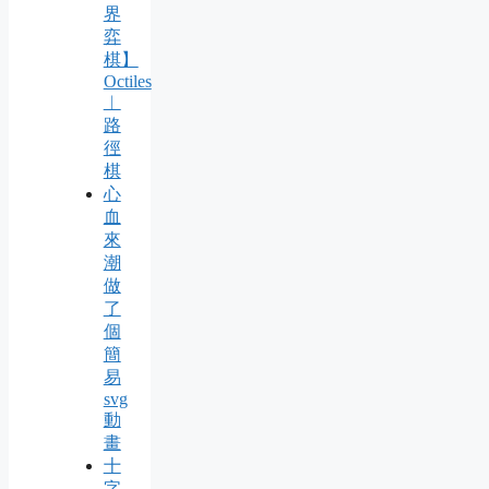
界
弈
棋】
Octiles
︱
路
徑
棋
心
血
來
潮
做
了
個
簡
易
svg
動
畫
十
字