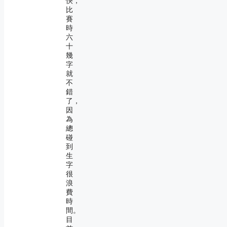
快，
比
賽
時
六
十
幾
字
就
不
錯
了，
因
為
總
碰
到
生
字
很
浪
費
時
間。
目