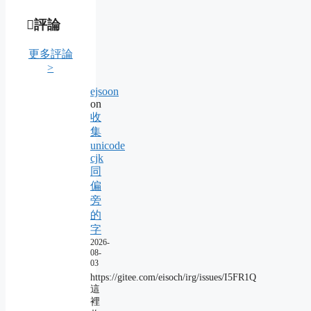
評論
更多評論
>
ejsoon
on
收
集
unicode
cjk
同
偏
旁
的
字
2026-
08-
03
https://gitee.com/eisoch/irg/issues/I5FR1Q
這
裡