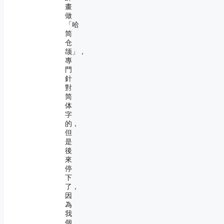
畫
做
「哈
简
仓
颉」，
專
門
針
對
简
体
字
的，
但
是
後
來
停
下
了，
因
為
我
個