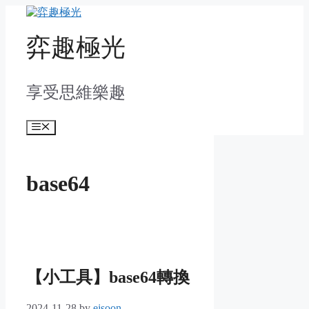
Skip
to
content
弈趣極光
享受思維樂趣
Menu
base64
【小工具】base64轉換
2024-11-28
by
ejsoon