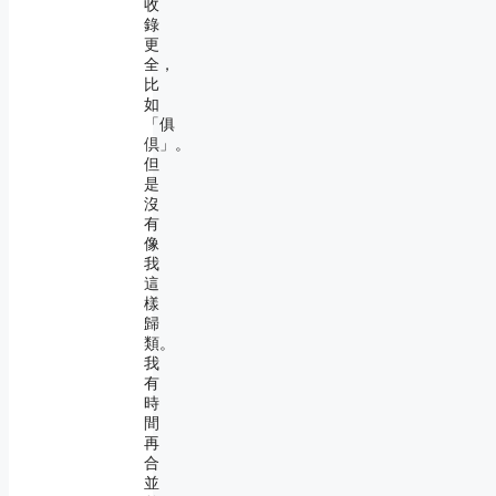
收
錄
更
全，
比
如
「俱
倶」。
但
是
沒
有
像
我
這
樣
歸
類。
我
有
時
間
再
合
並