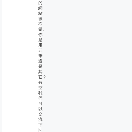
的
網
站
很
不
錯。
你
是
用
五
筆
還
是
其
它？
有
空
我
們
可
以
交
流
下
js