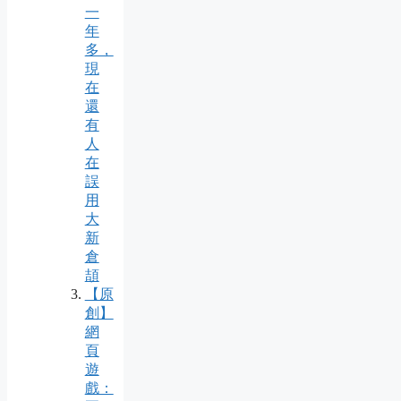
一
年
多，
現
在
還
有
人
在
誤
用
大
新
倉
頡
【原
創】
網
頁
遊
戲：