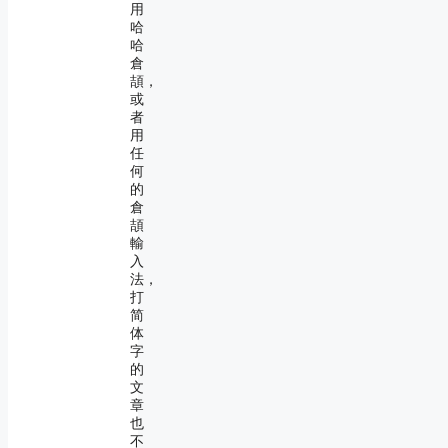
用
哈
哈
倉
頡，
或
者
用
任
何
的
倉
頡
輸
入
法，
打
简
体
字
的
文
章
也
不