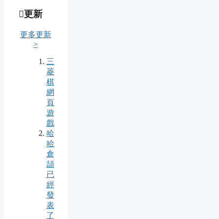
更新
更多更新
>
三
菱
棋
網
頁
遊
戲
哈
哈
倉
頡
已
經
發
表
了