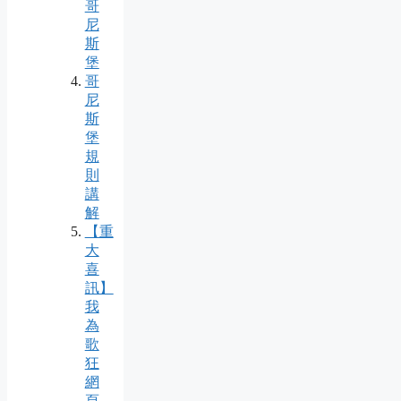
哥
尼
斯
堡
哥
尼
斯
堡
規
則
講
解
【重
大
喜
訊】
我
為
歌
狂
網
頁