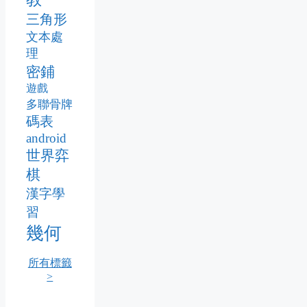
三角形
文本處
理
密鋪
遊戲
多聯骨牌
碼表
android
世界弈
棋
漢字學
習
幾何
所有標籤
>