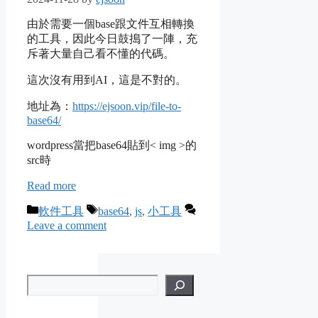
由於需要一個base跟文件互相轉換
的工具，因此今日鼓搗了一陣，充
斥著大量自己看不懂的代碼。
這次沒有用到AI，這是不對的。
地址為：
https://ejsoon.vip/file-to-
base64/
wordpress當把base64貼到< img >的
src時
Read more
Categories
Tags
軟件工具
base64
,
js
,
小工具
Leave a comment