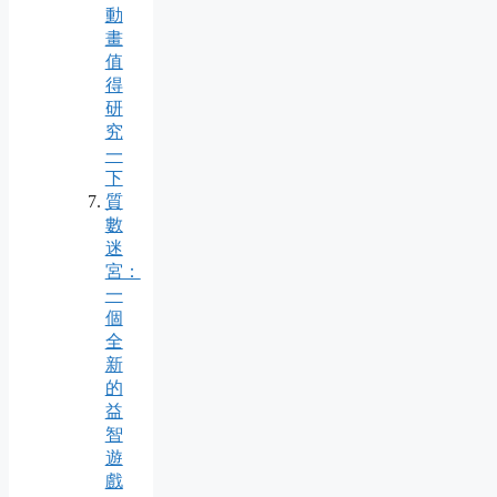
動
畫
值
得
研
究
一
下
質
數
迷
宮：
一
個
全
新
的
益
智
遊
戲