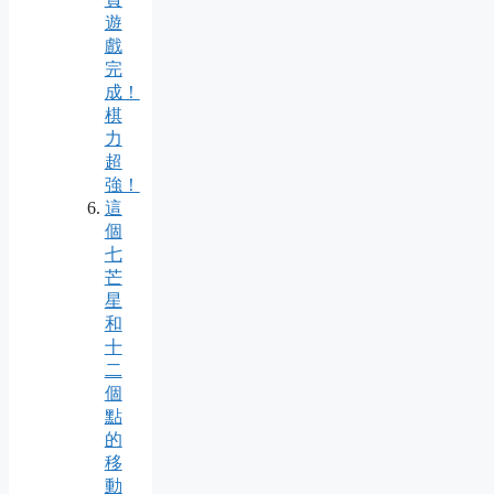
遊
戲
完
成！
棋
力
超
強！
這
個
七
芒
星
和
十
二
個
點
的
移
動