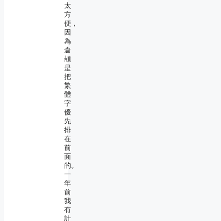
太
方
便，
因
為
倉
頡
是
把
繁
體
字
優
先
排
在
前
面
的。
一
年
前
我
有
計