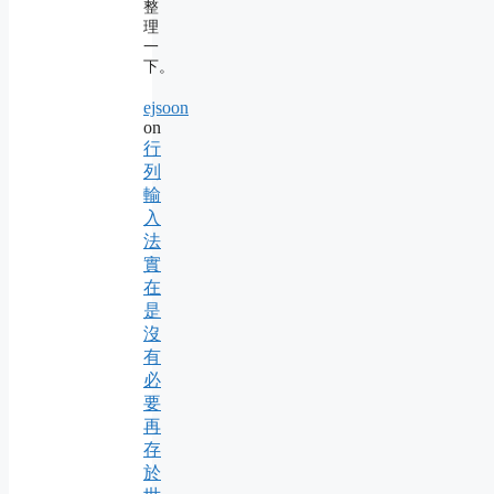
整
理
一
下。
ejsoon
on
行
列
輸
入
法
實
在
是
沒
有
必
要
再
存
於