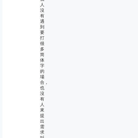
人
沒
有
遇
到
要
打
很
多
简
体
字
的
場
合，
也
沒
有
人
來
提
出
需
求
叫