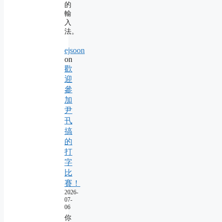
的
輸
入
法。
ejsoon
on
歡
迎
參
加
尹
卂
搞
的
打
字
比
賽！
2026-
07-
06
你