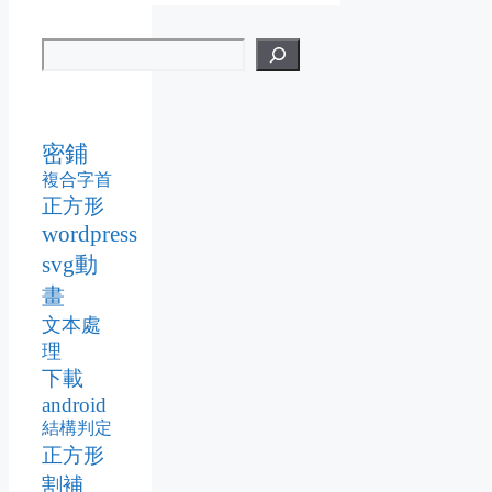
密鋪
複合字首
正方形
wordpress
svg動
畫
文本處
理
下載
android
結構判定
正方形
割補