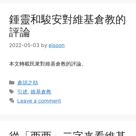
鍾靈和駿安對維基倉教的
評論
2022-05-03
by
ejsoon
本文轉載民衆對維基倉教的評論。
Categories
倉頡之劫
Tags
引述
,
維基倉教
Leave a comment