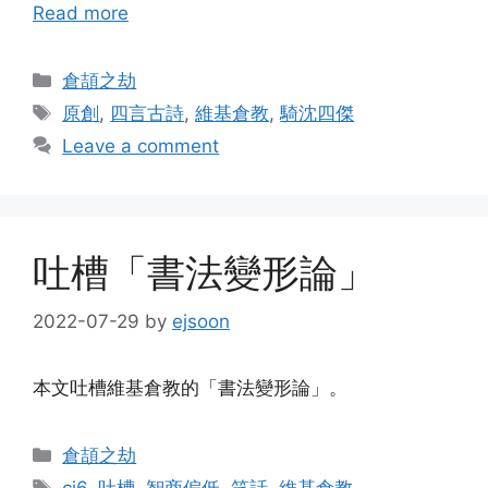
Read more
Categories
倉頡之劫
Tags
原創
,
四言古詩
,
維基倉教
,
騎沈四傑
Leave a comment
吐槽「書法變形論」
2022-07-29
by
ejsoon
本文吐槽維基倉教的「書法變形論」。
Categories
倉頡之劫
Tags
cj6
,
吐槽
,
智商偏低
,
笑話
,
維基倉教