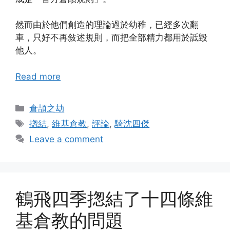
然而由於他們創造的理論過於幼稚，已經多次翻
車，只好不再敍述規則，而把全部精力都用於詆毀
他人。
Read more
Categories
倉頡之劫
Tags
揔結
,
維基倉教
,
評論
,
騎沈四傑
Leave a comment
鶴飛四季揔結了十四條維
基倉教的問題