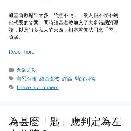
維基倉教廢話太多，語意不明，一般人根本找不到
他想要的答案。同時維基倉教加入了太多錯誤的理
論，以及很多私人的東西，根本就無法用來「學」
倉頡。
Read more
Categories
倉頡之劫
Tags
善惡有報
,
維基倉教
,
評論
,
騎沈四傑
Leave a comment
為甚麼「匙」應判定為左