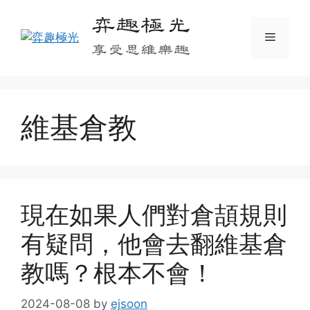
Skip
弈趣極光
to
Menu
content
享受思維樂趣
維基倉教
現在如果人們對倉頡規則
有疑問，他會去翻維基倉
教嗎？根本不會！
2024-08-08
by
ejsoon