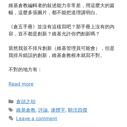
維基倉教編輯者的敍述能力非常差，用這麼大的篇
幅，這麼多張圖片，都不能把道理講明白。
《倉五手冊》並沒有這樣寫吧？那手冊上沒有的內
容，豈不都是創新？維基允許你們創新嗎？
當然我並不排斥創新（維基管理員可能會），但是
我排斥錯誤的創新，維基倉教根本就寫不對。
不對的地方有：
Read more
Categories
倉頡之劫
Tags
維基倉教
,
評論
,
連體字
,
騎沈四傑
Leave a comment