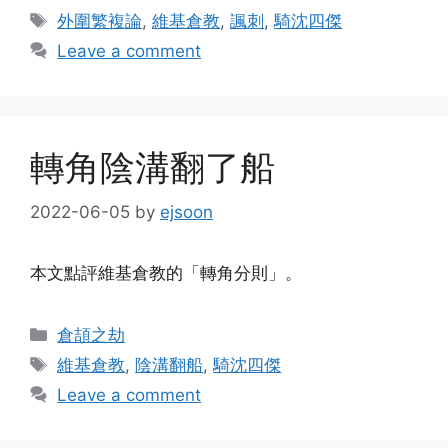
Tags
外圍繁複論
,
維基倉教
,
諷刺
,
騎沈四傑
Leave a comment
轉角陰溝翻了船
2022-06-05
by
ejsoon
本文點評維基倉教的「轉角分則」。
Categories
倉頡之劫
Tags
維基倉教
,
陰溝翻船
,
騎沈四傑
Leave a comment