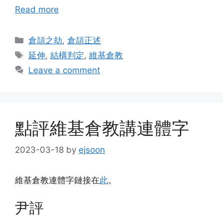
Read more
Categories
倉頡之劫
,
倉頡正述
Tags
延伸
,
結構判定
,
維基倉教
Leave a comment
點評維基倉教講連體字
2023-03-18
by
ejsoon
維基倉教連體字鏈接在
此
。
尹評