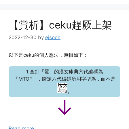
【賞析】ceku趕厥上架
2022-12-30
by
ejsoon
以下是ceku的個人想法，邏輯如下：
1.查到「鷢」的漢文庫典六代編碼為
「MTOF」，斷定六代編碼所用字型為
，而不是
。
↓
Read more