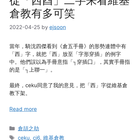
從「西酉」二字来看維基
倉教有多可笑
2022-04-25
by
ejsoon
當年，騎沈四傑看到《倉五手冊》的形勢連體中有
「西」字，就把「西」放至「字形穿插」的例字
中。他們誤以為手冊意指「
穿插
」，其實手冊指
┐
囗
的是「
上聯
」。
┐
一
最終，ceku同意了我的意見，把「西」字從維基倉
教下架。
Read more
Categories
倉頡之劫
Tags
ceku
,
cj6
,
維基倉教