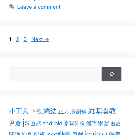
Leave a comment
Page
Page
Page
1
2
3
Next
→
維基倉教
小工具
總結
正方形割補
下載
js
尹倉
漢字學習
android
多聯骨牌
倉頡
遊戲
ichirou
svg動畫
原創弈棋
碼表
閒聊
原創