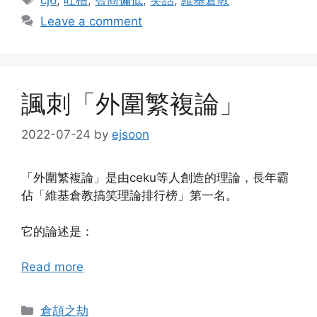
Leave a comment
諷刺「外圍繁複論」
2022-07-24
by
ejsoon
「外圍繁複論」是由ceku等人創造的理論，長年霸
佔「維基倉教搞笑理論排行榜」第一名。
它的論述是：
Read more
Categories
倉頡之劫