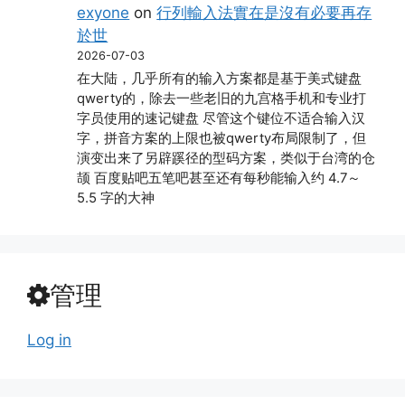
exyone
on
行列輸入法實在是沒有必要再存
於世
2026-07-03
在大陆，几乎所有的输入方案都是基于美式键盘
qwerty的，除去一些老旧的九宫格手机和专业打
字员使用的速记键盘 尽管这个键位不适合输入汉
字，拼音方案的上限也被qwerty布局限制了，但
演变出来了另辟蹊径的型码方案，类似于台湾的仓
颉 百度贴吧五笔吧甚至还有每秒能输入约 4.7～
5.5 字的大神
管理
Log in