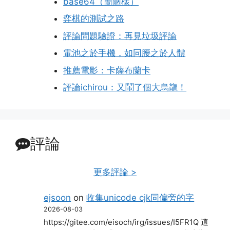
base64（簡陋樣）
弈棋的測試之路
評論問題驗證：再見垃圾評論
電池之於手機，如同腰之於人體
推薦電影：卡薩布蘭卡
評論ichirou：又鬧了個大烏龍！
評論
更多評論 >
ejsoon
on
收集unicode cjk同偏旁的字
2026-08-03
https://gitee.com/eisoch/irg/issues/I5FR1Q 這