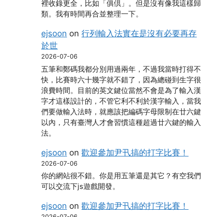
裡收錄更全，比如「俱倶」。但是沒有像我這樣歸
類。我有時間再合並整理一下。
ejsoon
on
行列輸入法實在是沒有必要再存
於世
2026-07-06
五筆和鄭碼我都分別用過兩年，不過我當時打得不
快，比賽時六十幾字就不錯了，因為總碰到生字很
浪費時間。目前的英文鍵位當然不會是為了輸入漢
字才這樣設計的，不管它利不利於漢字輸入，當我
們要做輸入法時，就應該把編碼字母限制在廿六鍵
以內，只有臺灣人才會習慣這種超過廿六鍵的輸入
法。
ejsoon
on
歡迎參加尹卂搞的打字比賽！
2026-07-06
你的網站很不錯。你是用五筆還是其它？有空我們
可以交流下js遊戲開發。
ejsoon
on
歡迎參加尹卂搞的打字比賽！
2026-07-06