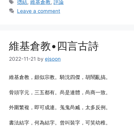
Tags
揔結
,
維基倉教
,
評論
Leave a comment
維基倉教•四言古詩
2022-11-21
by
ejsoon
維基倉教，頗似宗教。騎沈四傑，胡鬧亂搞。
骨頭字元，三五都有。咼是連體，咼商一致。
外圍繁複，即可成連。羗鬼咼臧，太多反例。
書法結字，何為結字。曾叫裝字，可笑幼稚。