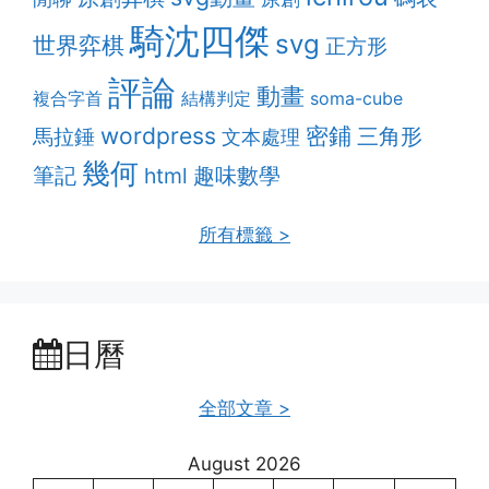
騎沈四傑
svg
世界弈棋
正方形
評論
動畫
複合字首
結構判定
soma-cube
密鋪
wordpress
三角形
馬拉錘
文本處理
幾何
筆記
趣味數學
html
所有標籤 >
日曆
全部文章 >
August 2026