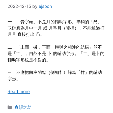
2022-12-15
by
ejsoon
一，「骨字頭」不是月的輔助字形。單獨的「冎」
取碼應為月中一月 或 月弓月（陸標），不能通過打
月月 直接打出 冎。
二，「上面一撇，下面一橫與之相連的結構」並不
是「亠」，自然不是 卜 的輔助字形。「二」是卜的
輔助字形也是不對的。
三，不應把向左的點（例如忄）歸為「竹」的輔助
字形。
Read more
Categories
倉頡之劫