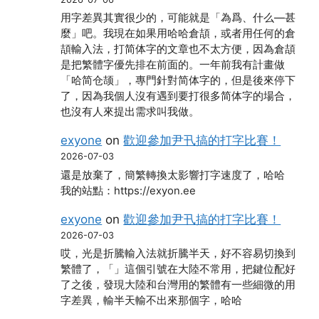
用字差異其實很少的，可能就是「為爲、什么―甚
麼」吧。我現在如果用哈哈倉頡，或者用任何的倉
頡輸入法，打简体字的文章也不太方便，因為倉頡
是把繁體字優先排在前面的。一年前我有計畫做
「哈简仓颉」，專門針對简体字的，但是後來停下
了，因為我個人沒有遇到要打很多简体字的場合，
也沒有人來提出需求叫我做。
exyone
on
歡迎參加尹卂搞的打字比賽！
2026-07-03
還是放棄了，簡繁轉換太影響打字速度了，哈哈
我的站點：https://exyon.ee
exyone
on
歡迎參加尹卂搞的打字比賽！
2026-07-03
哎，光是折騰輸入法就折騰半天，好不容易切換到
繁體了，「」這個引號在大陸不常用，把鍵位配好
了之後，發現大陸和台灣用的繁體有一些細微的用
字差異，輸半天輸不出來那個字，哈哈