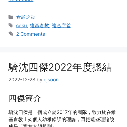
Categories
倉頡之劫
Tags
ceku
,
維基倉教
,
複合字首
2 Comments
騎沈四傑2022年度揔結
2022-12-28
by
ejsoon
四傑簡介
騎沈四傑是一個成立於2017年的團隊，致力於在維
基倉教上架個人幼稚錯誤的理論，再把這些理論說
成是「官方倉頡規則」。