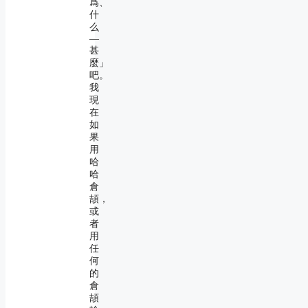
爲、
什
么
―
甚
麼」
吧。
我
現
在
如
果
用
哈
哈
倉
頡，
或
者
用
任
何
的
倉
頡