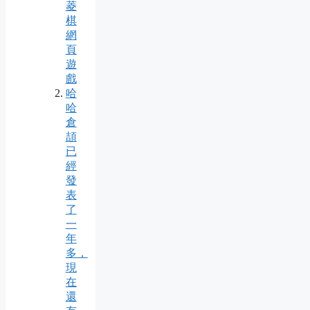
菱
棋
網
頁
遊
戲
哈
哈
倉
頡
已
經
發
表
了
一
年
多，
現
在
還