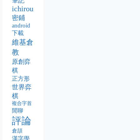
筆記
ichirou
密鋪
android
下載
維基倉
教
原創弈
棋
正方形
世界弈
棋
複合字首
閒聊
評論
倉頡
漢字學