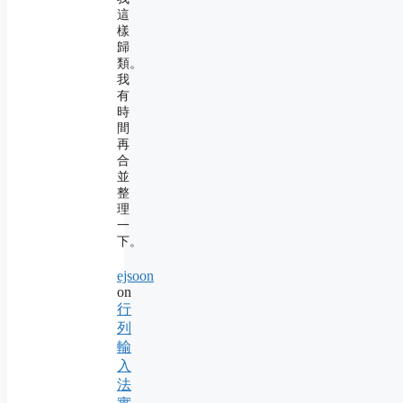
這
樣
歸
類。
我
有
時
間
再
合
並
整
理
一
下。
ejsoon
on
行
列
輸
入
法