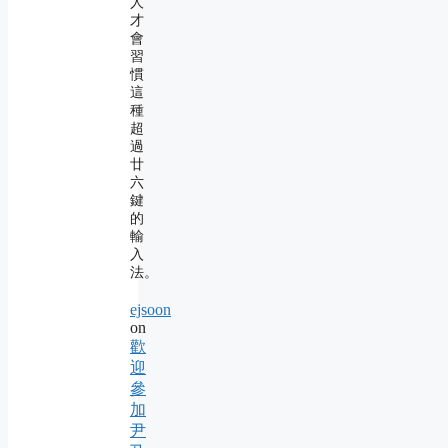
人
才
會
習
慣
這
種
超
過
廿
六
鍵
的
輸
入
法。
ejsoon
on
歡
迎
參
加
尹