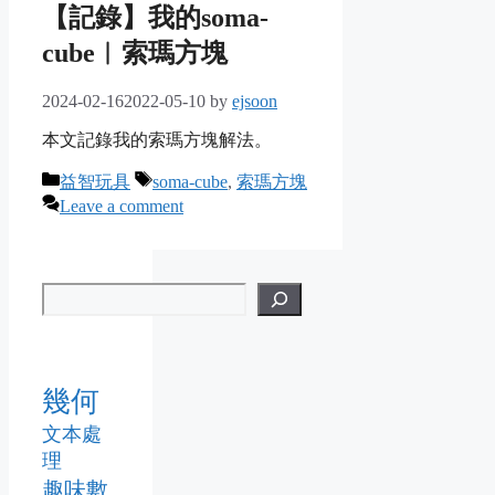
【記錄】我的soma-
cube︱索瑪方塊
2024-02-16
2022-05-10
by
ejsoon
本文記錄我的索瑪方塊解法。
Categories
Tags
益智玩具
soma-cube
,
索瑪方塊
Leave a comment
幾何
文本處
理
趣味數