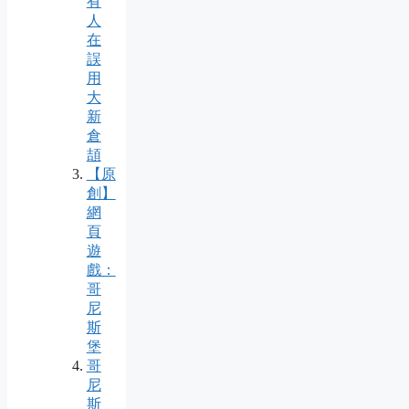
有
人
在
誤
用
大
新
倉
頡
【原
創】
網
頁
遊
戲：
哥
尼
斯
堡
哥
尼
斯