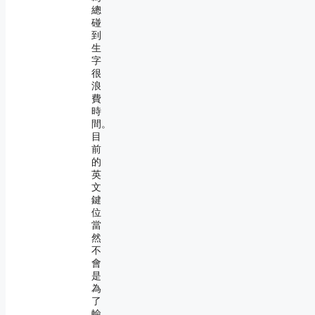
總
碰
到
生
字
很
浪
費
時
間。
目
前
的
英
文
鍵
位
當
然
不
會
是
為
了
輸