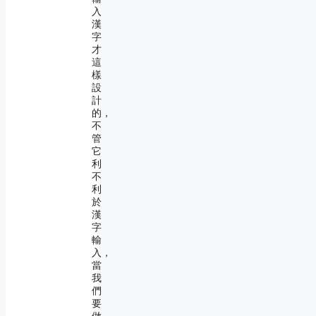
入
漢
字
才
這
樣
設
計
的，
不
管
它
利
不
利
於
漢
字
輸
入，
當
我
們
要