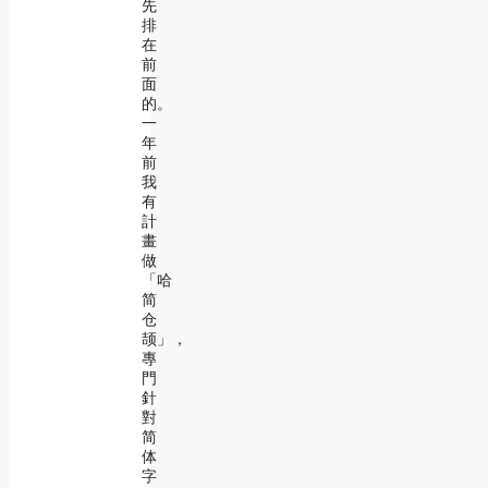
先
排
在
前
面
的。
一
年
前
我
有
計
畫
做
「哈
简
仓
颉」，
專
門
針
對
简
体
字