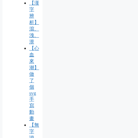
【漢
字
辨
析】
瀉、
洩、
泄
【心
血
來
潮】
做
了
個
svg
手
寫
動
畫
【無
字
證