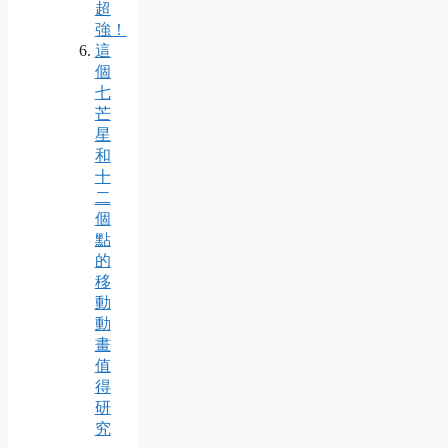
超
強！
這
個
七
芒
星
和
十
二
個
點
的
移
動
動
畫
值
得
研
究