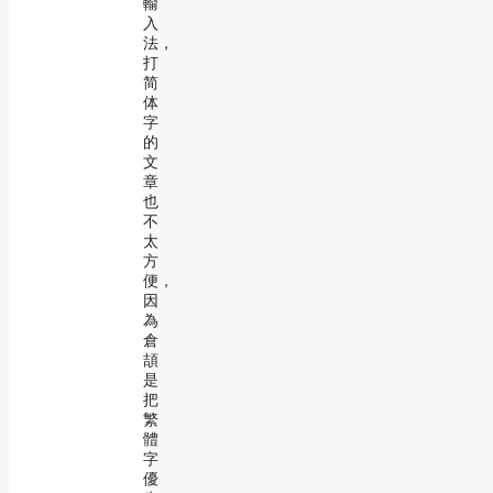
輸
入
法，
打
简
体
字
的
文
章
也
不
太
方
便，
因
為
倉
頡
是
把
繁
體
字
優