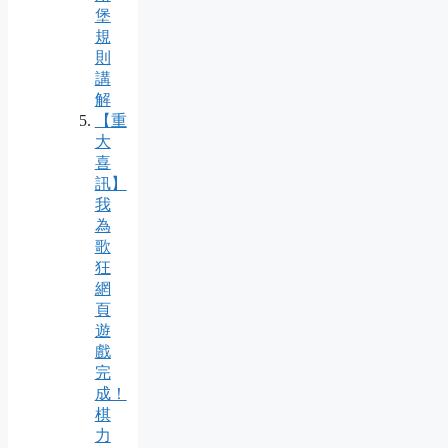
堡
規
則
講
解
【重
大
喜
訊】
我
為
歌
狂
網
頁
遊
戲
完
成！
棋
力