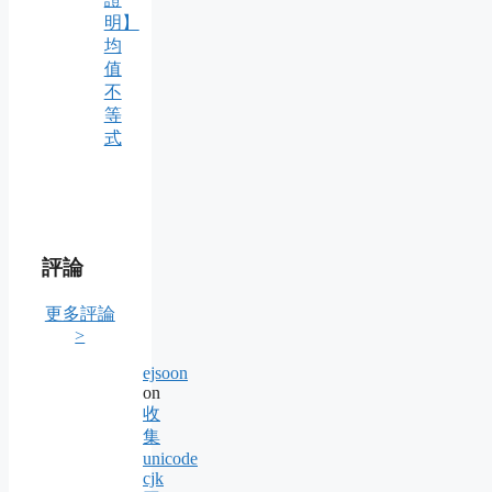
明】
均
值
不
等
式
評論
更多評論
>
ejsoon
on
收
集
unicode
cjk