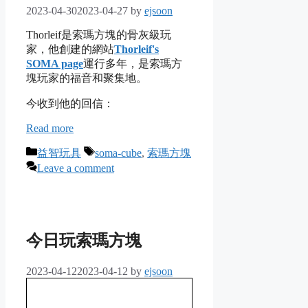
2023-04-30
2023-04-27
by
ejsoon
Thorleif是索瑪方塊的骨灰級玩
家，他創建的網站
Thorleif's
SOMA page
運行多年，是索瑪方
塊玩家的福音和聚集地。
今收到他的回信：
Read more
Categories
Tags
益智玩具
soma-cube
,
索瑪方塊
Leave a comment
今日玩索瑪方塊
2023-04-12
2023-04-12
by
ejsoon