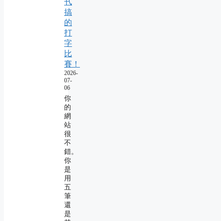
卂
搞
的
打
字
比
賽！
2026-
07-
06
你
的
網
站
很
不
錯。
你
是
用
五
筆
還
是