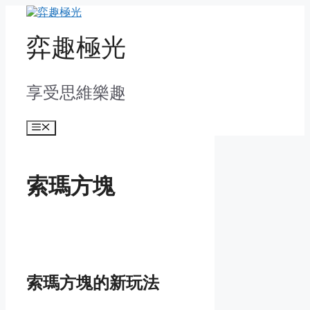
Skip
to
content
弈趣極光
享受思維樂趣
Menu
索瑪方塊
索瑪方塊的新玩法