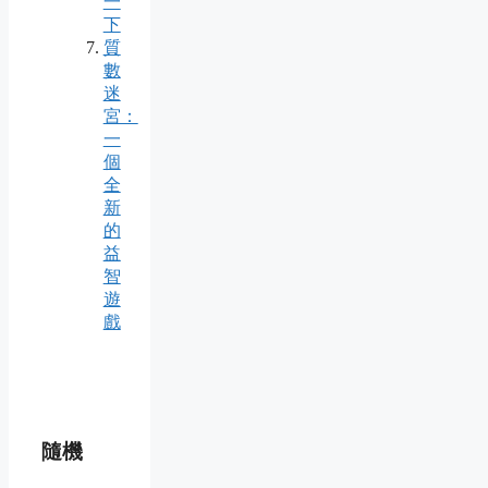
一
下
質
數
迷
宮：
一
個
全
新
的
益
智
遊
戲
隨機