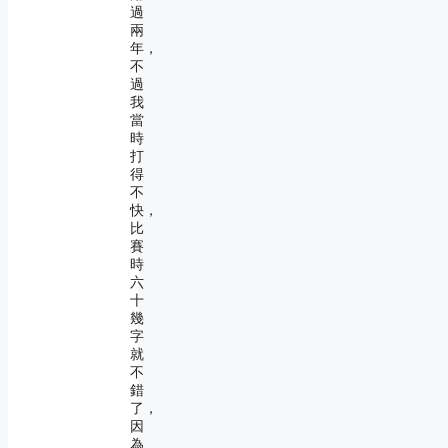
過
兩
年，
不
過
我
當
時
打
得
不
快，
比
賽
時
六
十
幾
字
就
不
錯
了，
因
為