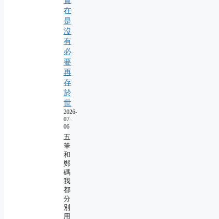
實
在
是
沒
有
必
要
再
存
於
世
2026-
07-
06
五
筆
和
鄭
碼
我
都
分
別
用