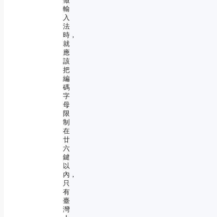
做
輸
入
法
時，
就
應
該
把
編
碼
字
母
限
制
在
廿
六
鍵
以
內，
只
有
臺
灣