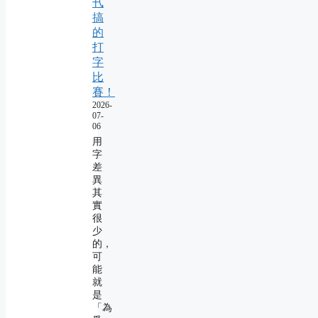
卂
搞
的
打
字
比
賽！
2026-
07-
06
用
字
差
異
其
實
很
少
的，
可
能
就
是
「為