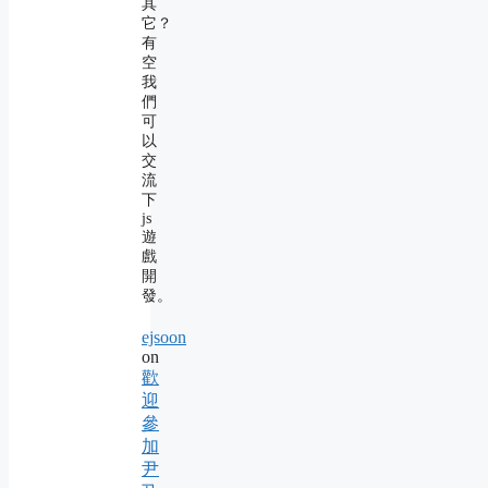
其
它？
有
空
我
們
可
以
交
流
下
js
遊
戲
開
發。
ejsoon
on
歡
迎
參
加
尹