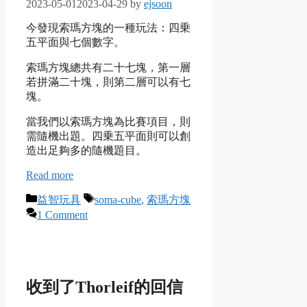
2023-05-01
2023-04-29
by
ejsoon
今發現索瑪方塊的一種玩法：四乗
五平面與七個數字。
索瑪方塊總共有二十七塊，第一層
若拼滿二十塊，則第二層可以有七
塊。
當我們以索瑪方塊為比賽項目，則
需隨機出題。四乗五平面則可以創
造出足夠多的隨機題目。
Read more
Categories
Tags
益智玩具
soma-cube
,
索瑪方塊
1 Comment
收到了Thorleif的回信