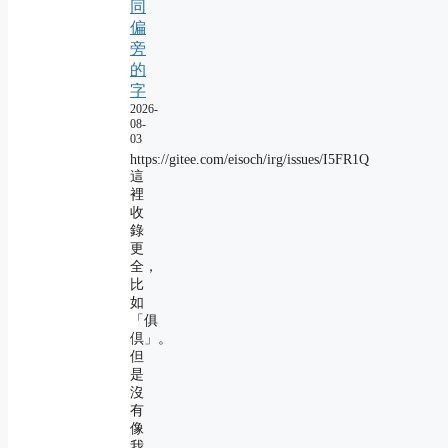
同
偏
旁
的
字
2026-
08-
03
https://gitee.com/eisoch/irg/issues/I5FR1Q
這
裡
收
錄
更
全，
比
如
「俱
倶」。
但
是
沒
有
像
我