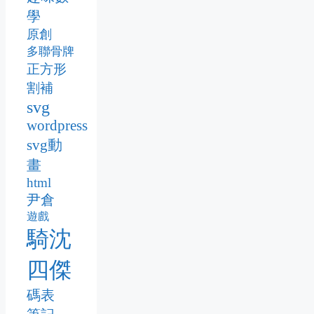
學
原創
多聯骨牌
正方形
割補
svg
wordpress
svg動
畫
html
尹倉
遊戲
騎沈
四傑
碼表