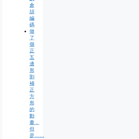
倉
頡
編
碼
做
了
個
正
五
邊
形
割
補
正
方
形
的
動
畫，
但
是……