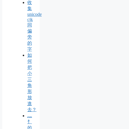
收
集
unicode
cjk
同
偏
旁
的
字
如
何
把
小
三
角
形
放
進
去？
灬
忄
的