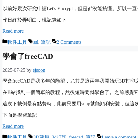
以前好幾次研究申請Let's Encrypt，但是都沒能搞懂。所以
昨日終於弄明白，現記錄如下：
Read more
Categories
Tags
軟件工具
ssl
,
筆記
2 Comments
學會了freeCAD
2025-07-25
by
ejsoon
學會freeCAD是我多年的願望，尤其是這兩年我開始玩3D打印
在B站找到一個簡單的教程，然後短時間就學會了。之前感覺
這次下載倒是有點費時，此前只要用snap就能順利安裝，但這次
下面是學習筆記
Read more
Categories
Tags
軟件工具
3D建模
,
3d打印
,
freecad
,
筆記
Leave a comment