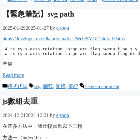
【緊急筆記】svg path
2025-01-29
2025-01-27
by
ejsoon
https://developer.mozilla.org/en/docs/Web/SVG/Tutorial/Paths
 A rx ry x-axis-rotation large-arc-flag sweep-flag x y

 a rx ry x-axis-rotation large-arc-flag sweep-flag dx d
準備
Read more
Categories
Tags
程式代碼
svg
,
圖弧
,
圖標
,
筆記
Leave a comment
js數組去重
2024-12-21
2024-12-21
by
ejsoon
在衆多方法中，我比較喜歡以下三種：
方法一（indexOf）：