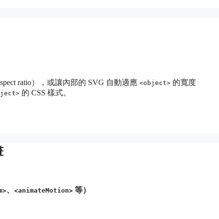
ct ratio），或讓內部的 SVG 自動適應
的寬度
<object>
的 CSS 樣式。
ject>
畫
、
等）
m>
<animateMotion>