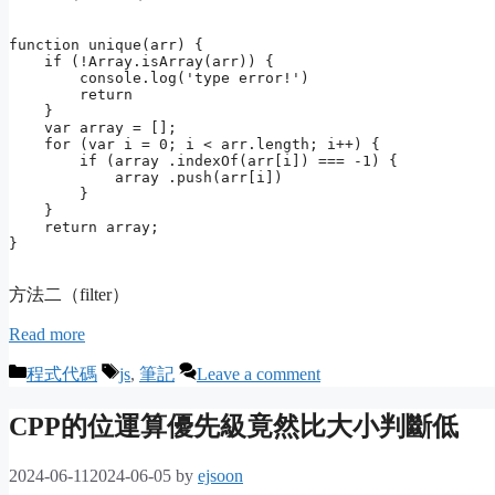
function unique(arr) {

    if (!Array.isArray(arr)) {

        console.log('type error!')

        return

    }

    var array = [];

    for (var i = 0; i < arr.length; i++) {

        if (array .indexOf(arr[i]) === -1) {

            array .push(arr[i])

        }

    }

    return array;

方法二（filter）
Read more
Categories
Tags
程式代碼
js
,
筆記
Leave a comment
CPP的位運算優先級竟然比大小判斷低
2024-06-11
2024-06-05
by
ejsoon