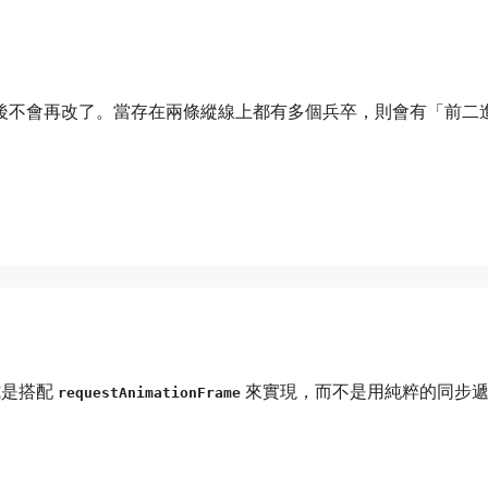
以後不會再改了。當存在兩條縱線上都有多個兵卒，則會有「前二
式是搭配
來實現，而不是用純粹的同步
requestAnimationFrame