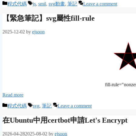
Categories
Tags
程式代碼
js
,
smil
,
svg動畫
,
筆記
Leave a comment
【緊急筆記】svg屬性fill-rule
2025-12-02
by
ejsoon
fill-rule="nonze
Read more
Categories
Tags
程式代碼
svg
,
筆記
Leave a comment
在Ubuntu中用certbot申請Let's Encrypt
2026-04-28
2025-08-02
by
ejsoon