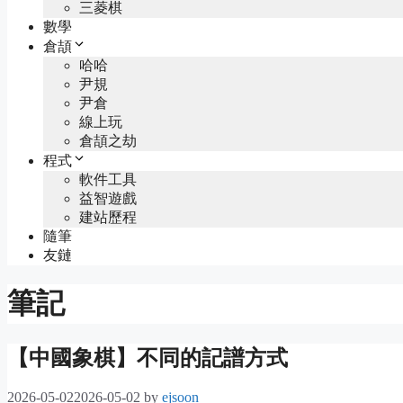
三菱棋
數學
倉頡
哈哈
尹規
尹倉
線上玩
倉頡之劫
程式
軟件工具
益智遊戲
建站歷程
隨筆
友鏈
筆記
【中國象棋】不同的記譜方式
2026-05-02
2026-05-02
by
ejsoon