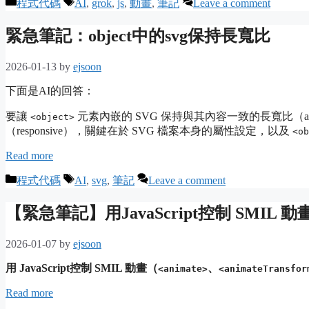
Categories
Tags
程式代碼
AI
,
grok
,
js
,
動畫
,
筆記
Leave a comment
緊急筆記：object中的svg保持長寬比
2026-01-13
by
ejsoon
下面是AI的回答：
要讓
元素內嵌的 SVG 保持與其內容一致的長寬比（aspe
<object>
（responsive），關鍵在於 SVG 檔案本身的屬性設定，以及
<ob
Read more
Categories
Tags
程式代碼
AI
,
svg
,
筆記
Leave a comment
【緊急筆記】用JavaScript控制 SMIL 動
2026-01-07
by
ejsoon
用 JavaScript控制 SMIL 動畫（
、
<animate>
<animateTransfor
Read more