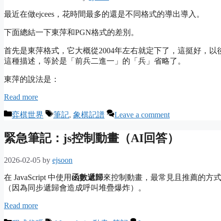
最近在做ejcees，花時間最多的還是不同格式的導出導入。
下面總結一下東萍和PGN格式的差別。
首先是東萍格式，它大概從2004年左右就定下了，這挺好，
這種描述，等於是「前兵二進一」的「兵」省略了。
東萍的說法是：
Read more
Categories
Tags
弈棋世界
筆記
,
象棋記譜
Leave a comment
緊急筆記：js控制動畫（AI回答）
2026-02-05
by
ejsoon
在 JavaScript 中使用
函數遞歸
來控制動畫，最常見且推薦的方
（因為同步遞歸會造成呼叫堆疊爆炸）。
Read more