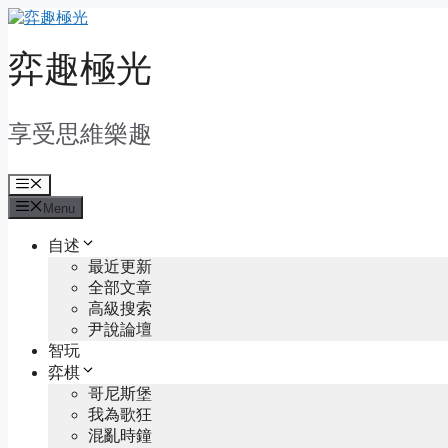
Skip
to
content
弈趣極光
享受思維樂趣
Menu
Menu
自述
最近更新
全部文章
高級搜索
尹說論壇
智玩
弈棋
哥尼斯堡
我為歌狂
混亂時鐘