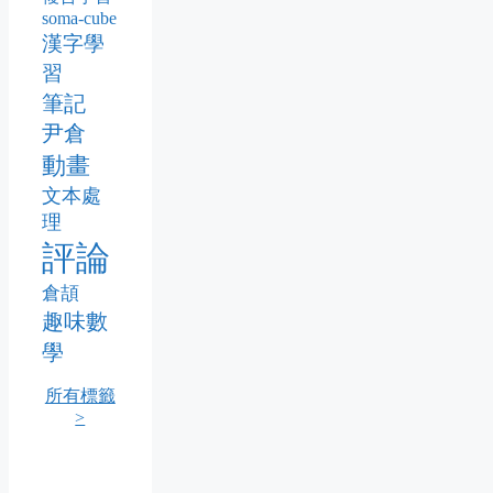
soma-cube
漢字學
習
筆記
尹倉
動畫
文本處
理
評論
倉頡
趣味數
學
所有標籤
>