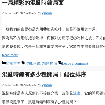
一局精彩的混亂時鐘局面
2025-05-19
2025-04-27
by
ejsoon
一般我們的直覺都是先用⑪把④吃掉，但是不適用於本局。
因為當乙方用⑪把④吃掉，而後對方用③把⑦吃掉之後，乙方
隨後我發現，⑦是一個非常重要的棋子，它將在本局發揮關鍵
Read more
Categories
Tags
弈棋世界
混亂時鐘
,
精彩局面
Leave a comment
混亂時鐘有多少種開局︱錯位排序
2024-07-10
2024-07-07
by
ejsoon
混亂時鐘是寡人原創的不等目弈棋，規則見
這裏
。它的開局要
那麼問題來了，混亂時鐘到底有多少種開局？