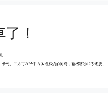
車了！
面。
」卡死。乙方可在給甲方製造麻煩的同時，藉機將④和⑥逃脫。