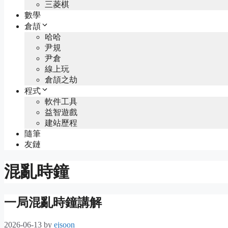
三菱棋
數學
倉頡
哈哈
尹規
尹倉
線上玩
倉頡之劫
程式
軟件工具
益智遊戲
建站歷程
隨筆
友鏈
混亂時鐘
一局混亂時鐘講解
2026-06-13
by
ejsoon