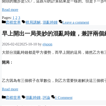
開頭的幾步是5,9,7，這跟AI的計算結果是一樣的。但是下一
Read more
Pages:
1
2
3
Categories
Tags
弈棋世界
棋局講解
,
混亂時鐘
Leave a comment
早上開出一局美妙的混亂時鐘，兼評兩個
2026-02-02
2025-10-10
by
ejsoon
大部分混亂時鐘都是甲方優勢，而早上開的這局，雖然乙方有
開局：
乙方因為有三個棋子在單數位，則乙方需要快速解決這三個棋
Read more
Categories
Tags
弈棋世界
混亂時鐘
,
評論
1 Comment