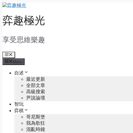
Skip
to
content
弈趣極光
享受思維樂趣
Menu
Menu
自述
最近更新
全部文章
高級搜索
尹說論壇
智玩
弈棋
哥尼斯堡
我為歌狂
混亂時鐘