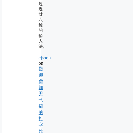
超
過
廿
六
鍵
的
輸
入
法。
ejsoon
on
歡
迎
參
加
尹
卂
搞
的
打
字
比