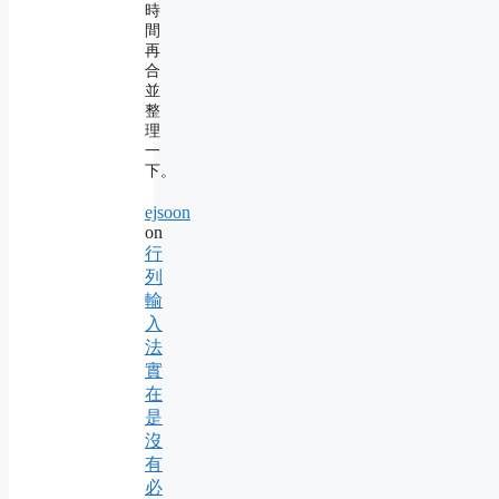
時
間
再
合
並
整
理
一
下。
ejsoon
on
行
列
輸
入
法
實
在
是
沒
有
必