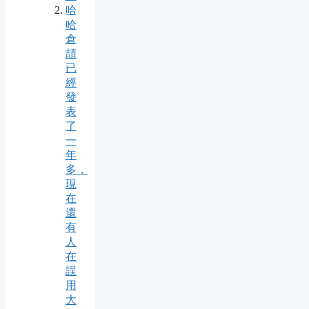
哈
哈
倉
頡
已
經
發
表
了
一
年
多，
現
在
還
有
人
在
誤
用
大