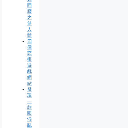
同
腰
之
於
人
體
四
個
弈
棋
遊
戲
網
站
發
現
一
款
跟
混
亂