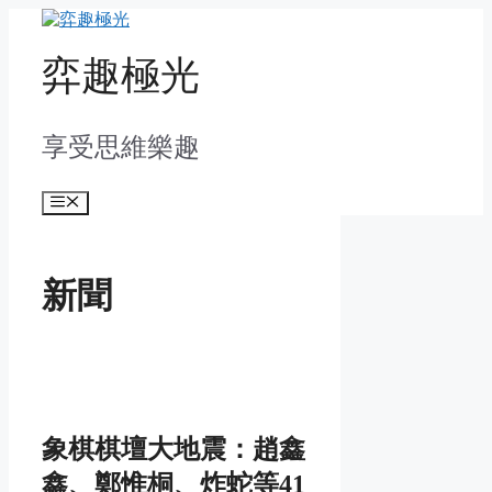
Skip
to
content
弈趣極光
享受思維樂趣
Menu
新聞
象棋棋壇大地震：趙鑫
鑫、鄭惟桐、炸蛇等41