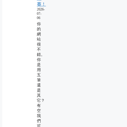
賽！
2026-
07-
06
你
的
網
站
很
不
錯。
你
是
用
五
筆
還
是
其
它？
有
空
我
們
可