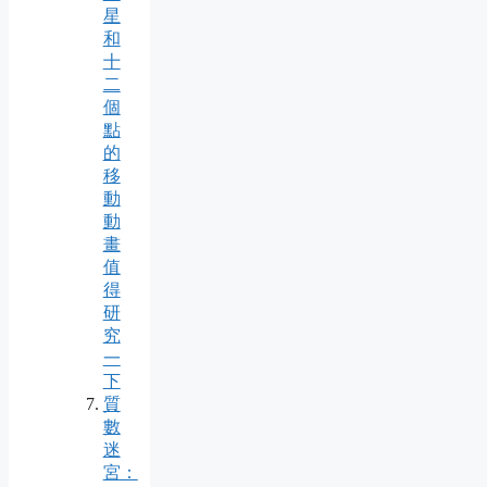
星
和
十
二
個
點
的
移
動
動
畫
值
得
研
究
一
下
質
數
迷
宮：