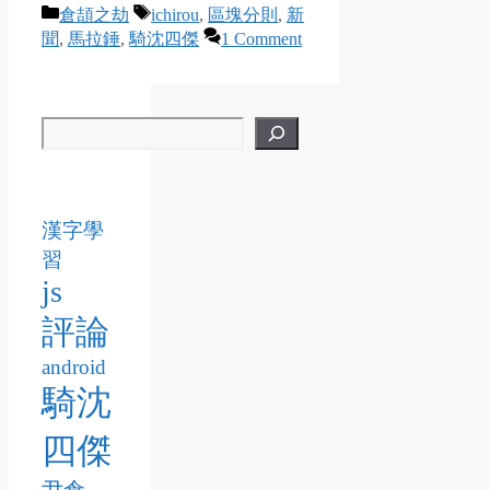
Categories
Tags
倉頡之劫
ichirou
,
區塊分則
,
新
聞
,
馬拉錘
,
騎沈四傑
1 Comment
漢字學
習
js
評論
android
騎沈
四傑