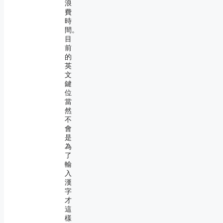
浪
費
時
間。
目
前
的
英
文
鍵
位
當
然
不
會
是
為
了
輸
入
漢
字
才
這
樣