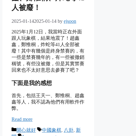
人被廢！
2025-01-14
2025-01-14
by
ejsoon
2025年1月12日，我當時正在外面
跟人玩象棋，結果地震了！趙鑫
鑫，鄭惟桐，炸蛇等41人全部被
廢！其中有幾個是終身禁賽的，有
一些是禁賽幾年的，有一些被撤銷
稱號，有些沒被撤，但是其實禁賽
回來也不太好意思去參賽了吧？
下面是我的感想
首先，包括王天一、鄭惟桐、趙鑫
鑫等人，我不認為他們有用軟件作
弊。
Read more
Categories
Tags
開心就好
中國象棋
,
八卦
,
新