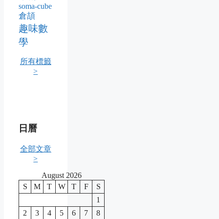
soma-cube
倉頡
趣味數
學
所有標籤
>
日曆
全部文章
>
August 2026
S
M
T
W
T
F
S
1
2
3
4
5
6
7
8