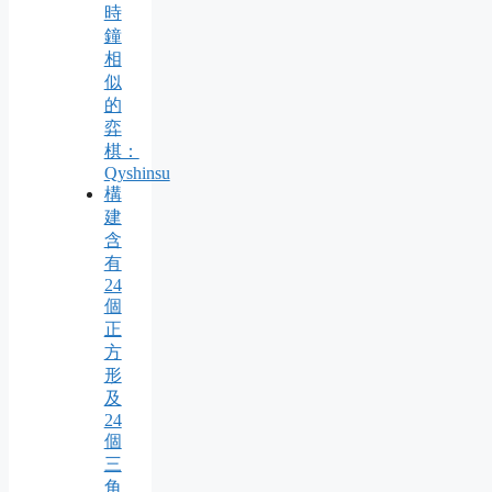
時
鐘
相
似
的
弈
棋：
Qyshinsu
構
建
含
有
24
個
正
方
形
及
24
個
三
角