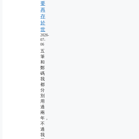
要
再
存
於
世
2026-
07-
06
五
筆
和
鄭
碼
我
都
分
別
用
過
兩
年，
不
過
我