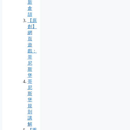
新
倉
頡
【原
創】
網
頁
遊
戲：
哥
尼
斯
堡
哥
尼
斯
堡
規
則
講
解