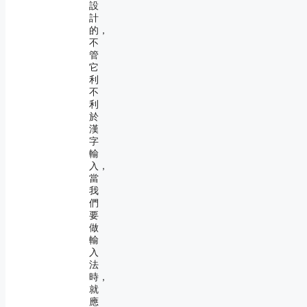
設
計
的，
不
管
它
利
不
利
於
漢
字
輸
入，
當
我
們
要
做
輸
入
法
時，
就
應