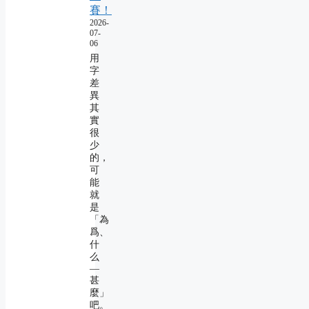
賽！
2026-
07-
06
用
字
差
異
其
實
很
少
的，
可
能
就
是
「為
爲、
什
么
―
甚
麼」
吧。