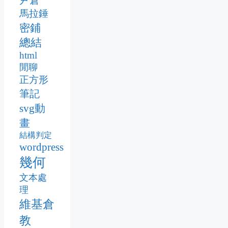
尹倉
馬拉錘
密鋪
總結
html
閒聊
正方形
筆記
svg動
畫
結構判定
wordpress
幾何
文本處
理
維基倉
教