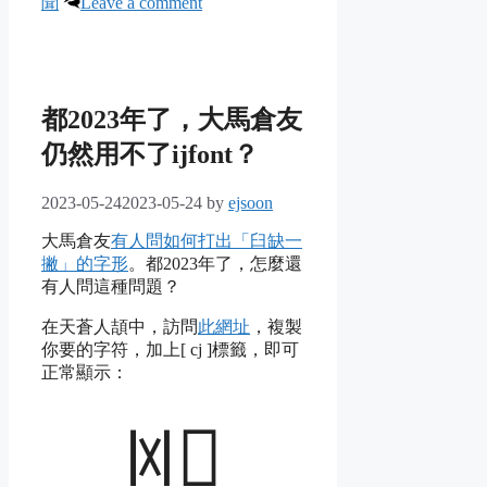
聞
Leave a comment
都2023年了，大馬倉友
仍然用不了ijfont？
2023-05-24
2023-05-24
by
ejsoon
大馬倉友
有人問如何打出「臼缺一
撇」的字形
。都2023年了，怎麼還
有人問這種問題？
在天蒼人頡中，訪問
此網址
，複製
你要的字符，加上[ cj ]標籤，即可
正常顯示：
ꂀ𭁟