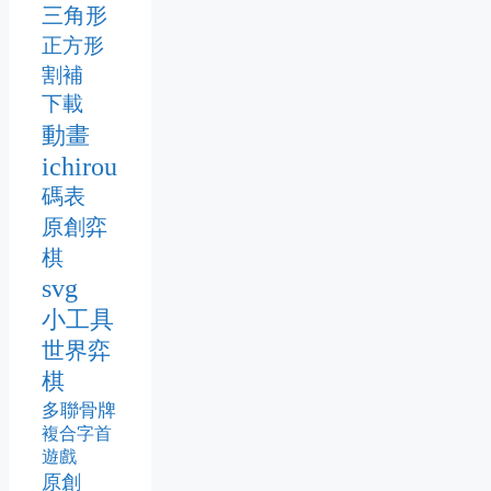
三角形
正方形
割補
下載
動畫
ichirou
碼表
原創弈
棋
svg
小工具
世界弈
棋
多聯骨牌
複合字首
遊戲
原創