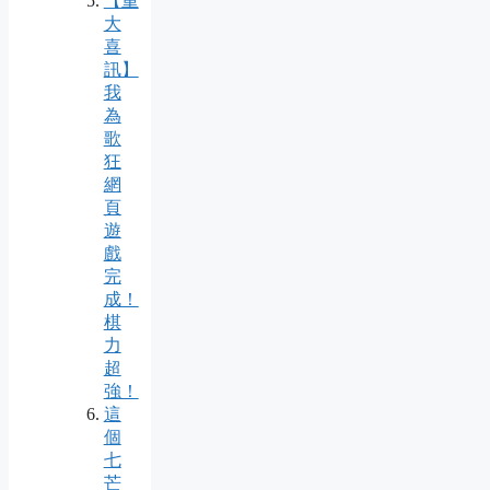
【重
大
喜
訊】
我
為
歌
狂
網
頁
遊
戲
完
成！
棋
力
超
強！
這
個
七
芒