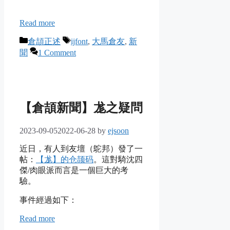
Read more
Categories
Tags
倉頡正述
ijfont
,
大馬倉友
,
新
聞
1 Comment
【倉頡新聞】尨之疑問
2023-09-05
2022-06-28
by
ejsoon
近日，有人到友壇（鴕邦）發了一
帖：
【尨】的仓颉码
。這對騎沈四
傑/肉眼派而言是一個巨大的考
驗。
事件經過如下：
Read more