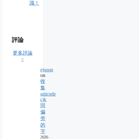
識！
評論
更多評論
>
ejsoon
on
收
集
unicode
cjk
同
偏
旁
的
字
2026-