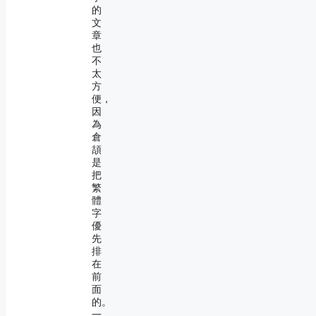
的
文
章
也
不
太
方
便，
因
為
倉
頡
是
把
繁
體
字
優
先
排
在
前
面
的。
一