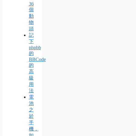
36
個
動
物
頭
記
下
phpbb
的
BBCode
的
高
級
用
法
電
池
之
於
手
機，
如