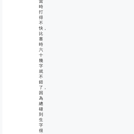
當
時
打
得
不
快，
比
賽
時
六
十
幾
字
就
不
錯
了，
因
為
總
碰
到
生
字
很