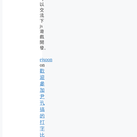
以
交
流
下
js
遊
戲
開
發。
ejsoon
on
歡
迎
參
加
尹
卂
搞
的
打
字
比