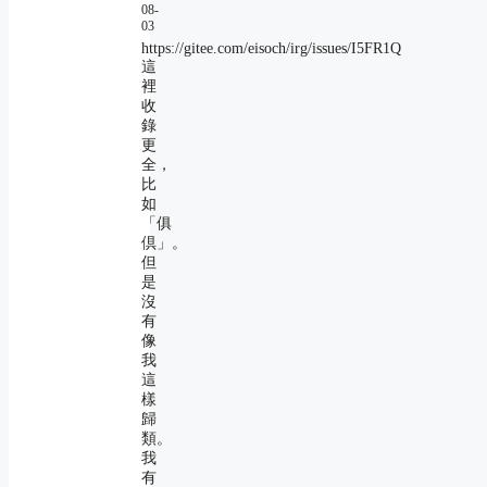
08-
03
https://gitee.com/eisoch/irg/issues/I5FR1Q
這
裡
收
錄
更
全，
比
如
「俱
倶」。
但
是
沒
有
像
我
這
樣
歸
類。
我
有