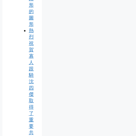
形
的
圖
形
熱
烈
祝
賀
寡
人
跟
騎
沈
四
傑
取
得
了
重
要
共