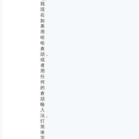
我
現
在
如
果
用
哈
哈
倉
頡，
或
者
用
任
何
的
倉
頡
輸
入
法，
打
简
体
字