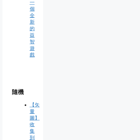
一
個
全
新
的
益
智
遊
戲
隨機
【矢
量
圖】
收
集
到