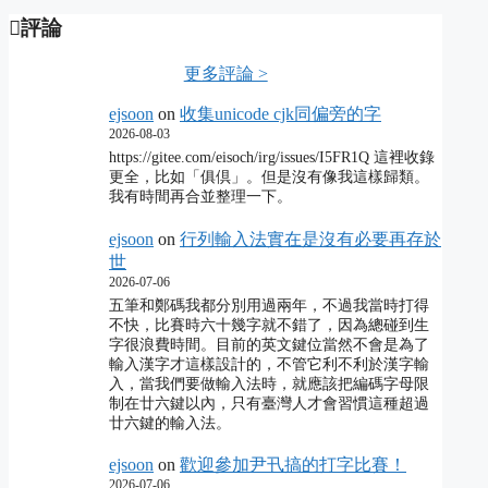
評論
更多評論 >
ejsoon
on
收集unicode cjk同偏旁的字
2026-08-03
https://gitee.com/eisoch/irg/issues/I5FR1Q 這裡收錄
更全，比如「俱倶」。但是沒有像我這樣歸類。
我有時間再合並整理一下。
ejsoon
on
行列輸入法實在是沒有必要再存於
世
2026-07-06
五筆和鄭碼我都分別用過兩年，不過我當時打得
不快，比賽時六十幾字就不錯了，因為總碰到生
字很浪費時間。目前的英文鍵位當然不會是為了
輸入漢字才這樣設計的，不管它利不利於漢字輸
入，當我們要做輸入法時，就應該把編碼字母限
制在廿六鍵以內，只有臺灣人才會習慣這種超過
廿六鍵的輸入法。
ejsoon
on
歡迎參加尹卂搞的打字比賽！
2026-07-06