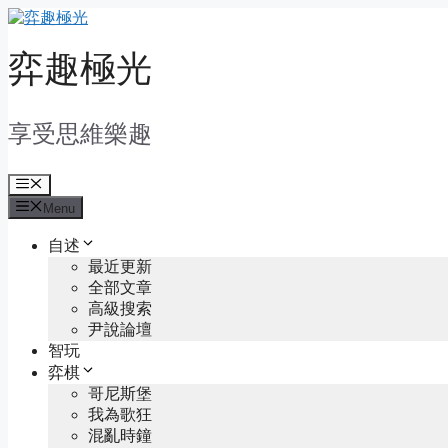
Skip
to
content
弈趣極光
享受思維樂趣
Menu
Menu
自述
最近更新
全部文章
高級搜索
尹說論壇
智玩
弈棋
哥尼斯堡
我為歌狂
混亂時鐘