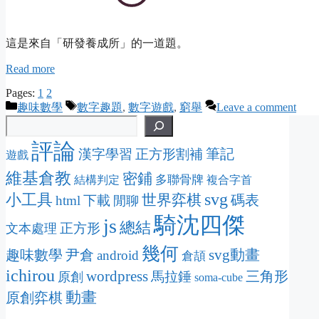
這是來自「研發養成所」的一道題。
Read more
Pages:
1
2
Categories
Tags
趣味數學
數字趣題
,
數字遊戲
,
窮舉
Leave a comment
評論
筆記
漢字學習
正方形割補
遊戲
維基倉教
密鋪
多聯骨牌
結構判定
複合字首
svg
小工具
世界弈棋
碼表
html
下載
閒聊
騎沈四傑
js
總結
正方形
文本處理
幾何
svg動畫
趣味數學
尹倉
android
倉頡
ichirou
wordpress
三角形
馬拉錘
原創
soma-cube
動畫
原創弈棋