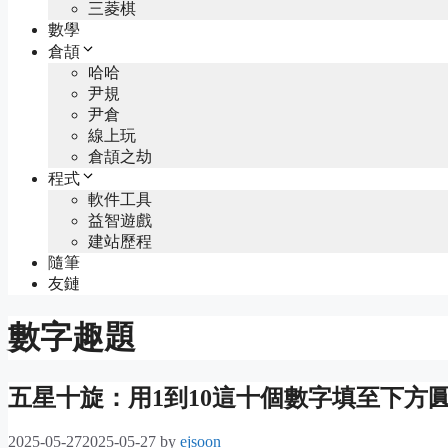
三菱棋
數學
倉頡
哈哈
尹規
尹倉
線上玩
倉頡之劫
程式
軟件工具
益智遊戲
建站歷程
隨筆
友鏈
數字趣題
五星十旋：用1到10這十個數字填至下方
2025-05-27
2025-05-27
by
ejsoon