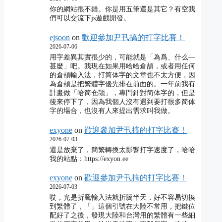
你的網站很不錯。你是用五筆還是其它？有空我
們可以交流下js遊戲開發。
ejsoon
on
歡迎參加尹卂搞的打字比賽！
2026-07-06
用字差異其實很少的，可能就是「為爲、什么―
甚麼」吧。我現在如果用哈哈倉頡，或者用任何
的倉頡輸入法，打简体字的文章也不太方便，因
為倉頡是把繁體字優先排在前面的。一年前我有
計畫做「哈简仓颉」，專門針對简体字的，但是
後來停下了，因為我個人沒有遇到要打很多简体
字的場合，也沒有人來提出需求叫我做。
exyone
on
歡迎參加尹卂搞的打字比賽！
2026-07-03
還是放棄了，簡繁轉換太影響打字速度了，哈哈
我的站點：https://exyon.ee
exyone
on
歡迎參加尹卂搞的打字比賽！
2026-07-03
哎，光是折騰輸入法就折騰半天，好不容易切換
到繁體了，「」這個引號在大陸不常用，把鍵位
配好了之後，發現大陸和台灣用的繁體有一些細