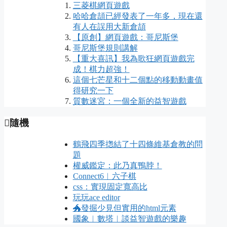
三菱棋網頁遊戲
哈哈倉頡已經發表了一年多，現在還
有人在誤用大新倉頡
【原創】網頁遊戲：哥尼斯堡
哥尼斯堡規則講解
【重大喜訊】我為歌狂網頁遊戲完
成！棋力超強！
這個七芒星和十二個點的移動動畫值
得研究一下
質數迷宮：一個全新的益智遊戲
隨機
鶴飛四季揔結了十四條維基倉教的問
題
權威鑑定：此乃真鴨脖！
Connect6︱六子棋
css：實現固定寬高比
玩玩ace editor
🐲發掘少見但實用的html元素
國象︱數塔︱談益智遊戲的樂趣