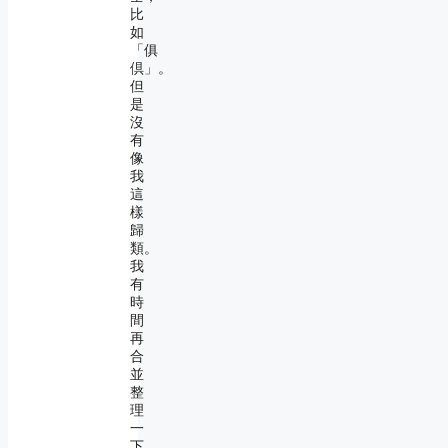
比
如
「俱
倶」。
但
是
沒
有
像
我
這
樣
歸
類。
我
有
時
間
再
合
並
整
理
一
下。