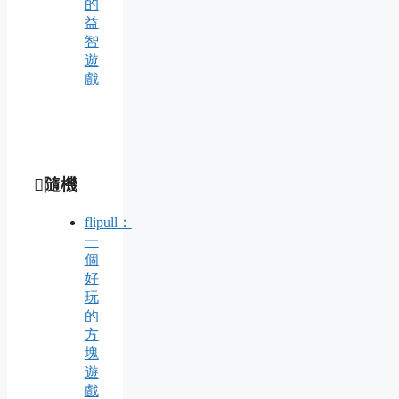
的
益
智
遊
戲
隨機
flipull：
一
個
好
玩
的
方
塊
遊
戲