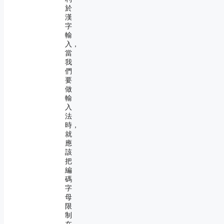
於
漢
字
輸
入，
當
我
們
要
做
輸
入
法
時，
就
應
該
把
編
碼
字
母
限
制