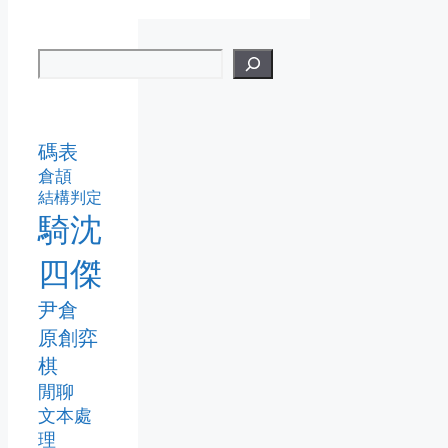
碼表
倉頡
結構判定
騎沈
四傑
尹倉
原創弈
棋
閒聊
文本處
理