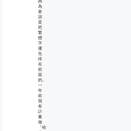
因
為
倉
頡
是
把
繁
體
字
優
先
排
在
前
面
的。
一
年
前
我
有
計
畫
做
「哈