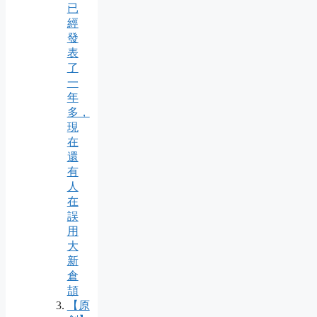
已
經
發
表
了
一
年
多，
現
在
還
有
人
在
誤
用
大
新
倉
頡
【原