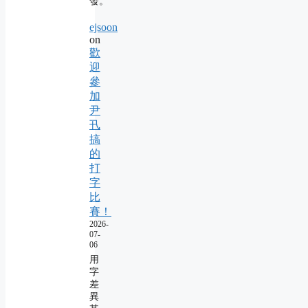
發。
ejsoon
on
歡
迎
參
加
尹
卂
搞
的
打
字
比
賽！
2026-
07-
06
用
字
差
異