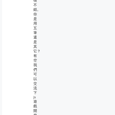
很
不
錯。
你
是
用
五
筆
還
是
其
它？
有
空
我
們
可
以
交
流
下
js
遊
戲
開