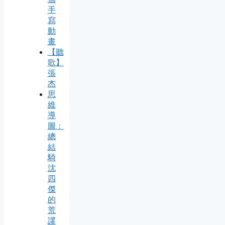
手
寫
動
畫
【聽
歌】
張
杰
思
維
導
圖：
總
結
騎
沈
四
傑
的
荒
謬