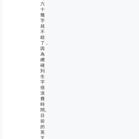
六
十
幾
字
就
不
錯
了，
因
為
總
碰
到
生
字
很
浪
費
時
間。
目
前
的
英
文