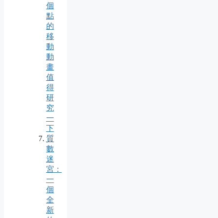
個
點
的
移
動
動
畫
值
得
研
究
一
下
質
數
迷
宮：
一
個
全
新