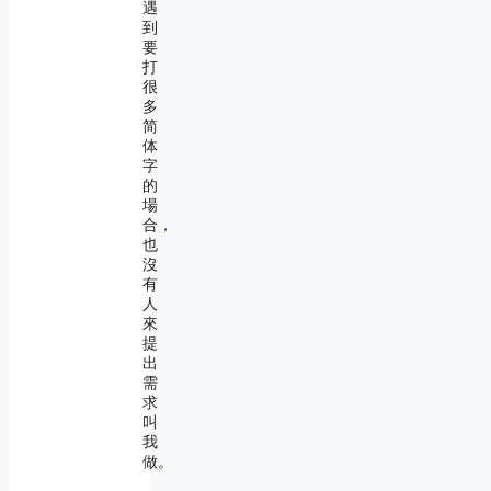
遇
到
要
打
很
多
简
体
字
的
場
合，
也
沒
有
人
來
提
出
需
求
叫
我
做。