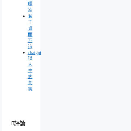
理
論
君
子
貞
而
不
諒
chatgpt
談
人
生
的
意
義
評論