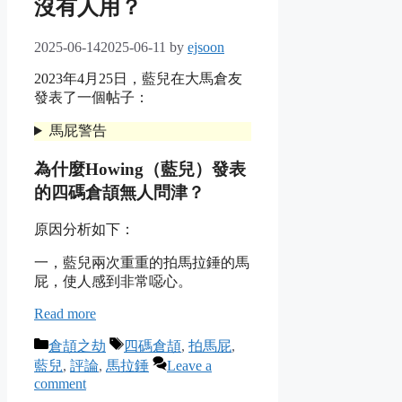
沒有人用？
2025-06-14
2025-06-11
by
ejsoon
2023年4月25日，藍兒在大馬倉友
發表了一個帖子：
馬屁警告
為什麼Howing（藍兒）發表
的四碼倉頡無人問津？
原因分析如下：
一，藍兒兩次重重的拍馬拉錘的馬
屁，使人感到非常噁心。
Read more
Categories
Tags
倉頡之劫
四碼倉頡
,
拍馬屁
,
藍兒
,
評論
,
馬拉錘
Leave a
comment