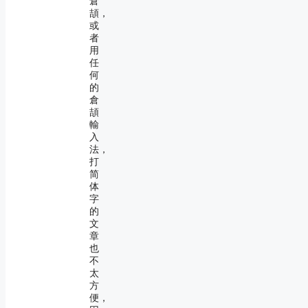
倉
頡，
或
者
用
任
何
的
倉
頡
輸
入
法，
打
简
体
字
的
文
章
也
不
太
方
便，