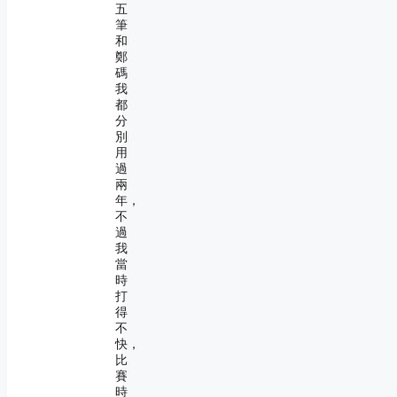
五
筆
和
鄭
碼
我
都
分
別
用
過
兩
年，
不
過
我
當
時
打
得
不
快，
比
賽
時