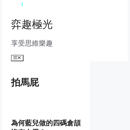
弈趣極光
享受思維樂趣
Menu
拍馬屁
為何藍兒做的四碼倉頡