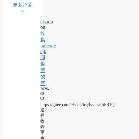
更多評論
>
ejsoon
on
收
集
unicode
cjk
同
偏
旁
的
字
2026-
08-
03
https://gitee.com/eisoch/irg/issues/I5FR1Q
這
裡
收
錄
更
全，