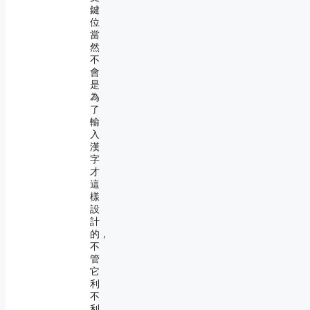
鍵
位
當
然
不
會
是
為
了
輸
入
漢
字
才
這
樣
設
計
的，
不
管
它
利
不
利