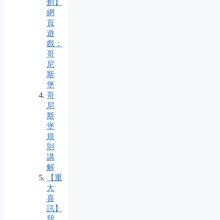
創】
網
頁
遊
戲：
哥
尼
斯
堡
哥
尼
斯
堡
規
則
講
解
【重
大
喜
訊】
我