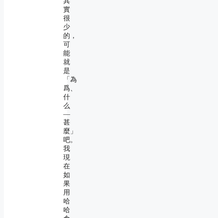
其
實
很
少
的，
可
能
就
是
「為
爲、
什
么
―
甚
麼」
吧。
我
現
在
如
果
用
哈
哈