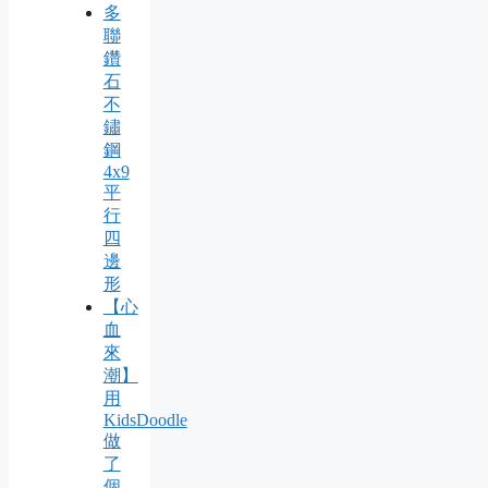
多
聯
鑽
石
不
鏽
鋼
4x9
平
行
四
邊
形
【心
血
來
潮】
用
KidsDoodle
做
了
個