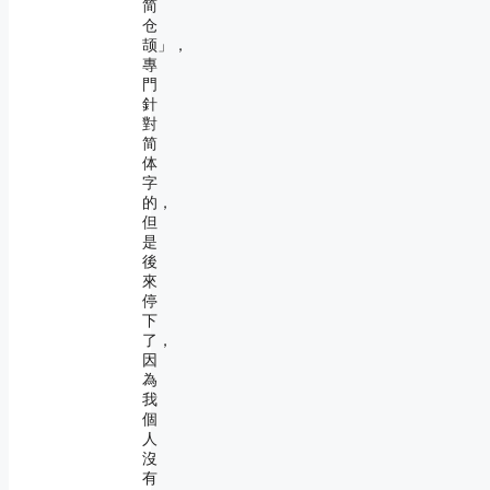
简
仓
颉」，
專
門
針
對
简
体
字
的，
但
是
後
來
停
下
了，
因
為
我
個
人
沒
有