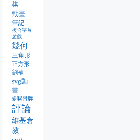
棋
動畫
筆記
複合字首
遊戲
幾何
三角形
正方形
割補
svg動
畫
多聯骨牌
評論
維基倉
教
svg