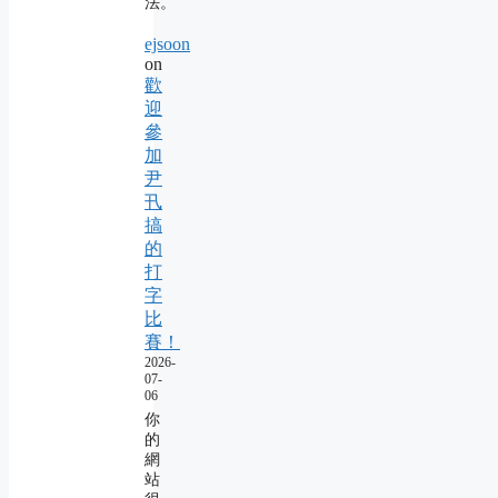
法。
ejsoon
on
歡
迎
參
加
尹
卂
搞
的
打
字
比
賽！
2026-
07-
06
你
的
網
站