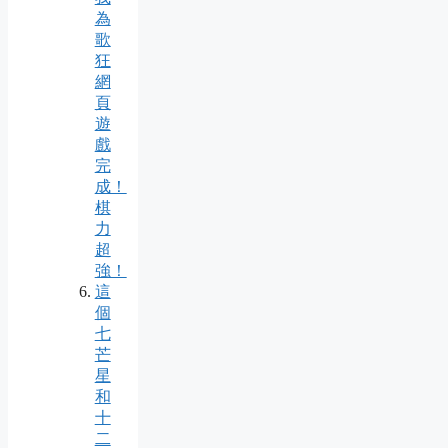
為
歌
狂
網
頁
遊
戲
完
成！
棋
力
超
強！
這
個
七
芒
星
和
十
二