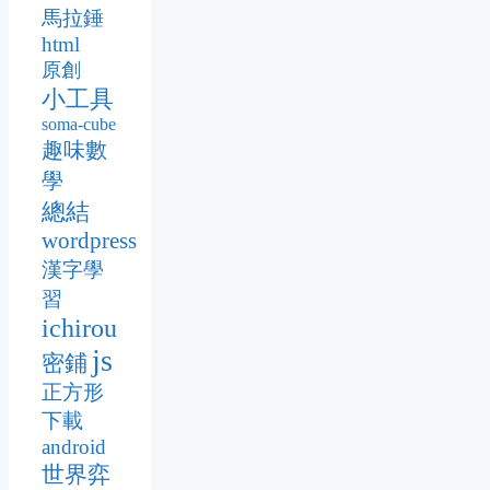
馬拉錘
html
原創
小工具
soma-cube
趣味數
學
總結
wordpress
漢字學
習
ichirou
js
密鋪
正方形
下載
android
世界弈