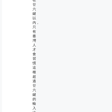
在
廿
六
鍵
以
內，
只
有
臺
灣
人
才
會
習
慣
這
種
超
過
廿
六
鍵
的
輸
入