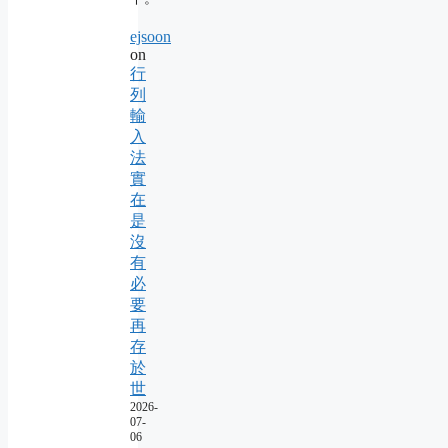
ejsoon
on
行
列
輸
入
法
實
在
是
沒
有
必
要
再
存
於
世
2026-
07-
06