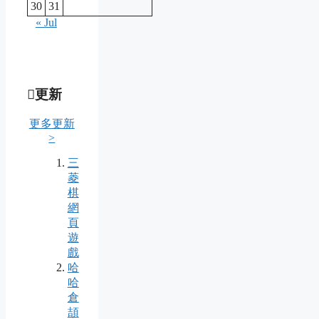
30
31
« Jul
更新
更多更新
>
三
菱
棋
網
頁
遊
戲
哈
哈
倉
頡