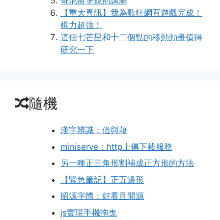
哥尼斯堡規則講解
【重大喜訊】我為歌狂網頁遊戲完成！
棋力超強！
這個七芒星和十二個點的移動動畫值得
研究一下
隨機
漢字辨識：借與藉
miniserve：http上傳下載服務
另一種正三角形割補成正方形的方法
【緊急筆記】正五邊形
昭源字體：好看且開源
js實現手機拖曳