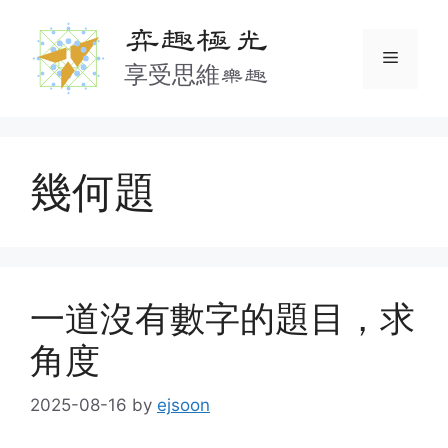
Skip
弈趣極光
to
Menu
content
享受思維樂趣
幾何題
一道沒有數字的題目，求
角度
2025-08-16
by
ejsoon