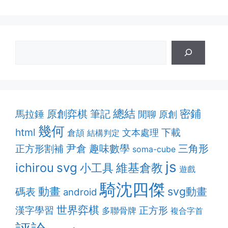
總結
密鋪
原創弈棋
筆記
馬拉錘
閒聊
原創
幾何
html
下載
文本處理
倉頡
結構判定
趣味數學
正方形割補
尹倉
三角形
soma-cube
js
ichirou
svg
維基倉教
小工具
遊戲
騎沈四傑
動畫
svg動畫
碼表
android
世界弈棋
漢字學習
正方形
多聯骨牌
複合字首