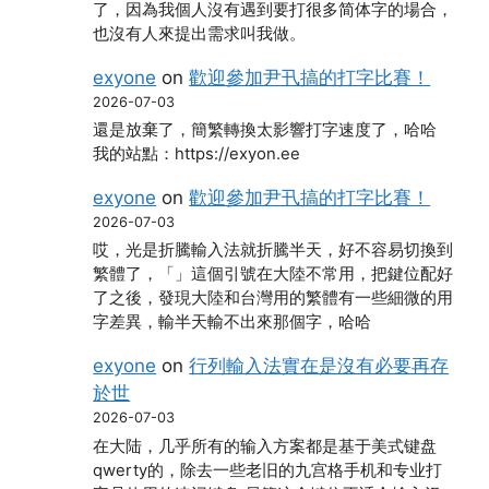
了，因為我個人沒有遇到要打很多简体字的場合，
也沒有人來提出需求叫我做。
exyone
on
歡迎參加尹卂搞的打字比賽！
2026-07-03
還是放棄了，簡繁轉換太影響打字速度了，哈哈
我的站點：https://exyon.ee
exyone
on
歡迎參加尹卂搞的打字比賽！
2026-07-03
哎，光是折騰輸入法就折騰半天，好不容易切換到
繁體了，「」這個引號在大陸不常用，把鍵位配好
了之後，發現大陸和台灣用的繁體有一些細微的用
字差異，輸半天輸不出來那個字，哈哈
exyone
on
行列輸入法實在是沒有必要再存
於世
2026-07-03
在大陆，几乎所有的输入方案都是基于美式键盘
qwerty的，除去一些老旧的九宫格手机和专业打