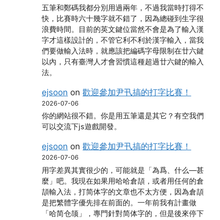
五筆和鄭碼我都分別用過兩年，不過我當時打得不
快，比賽時六十幾字就不錯了，因為總碰到生字很
浪費時間。目前的英文鍵位當然不會是為了輸入漢
字才這樣設計的，不管它利不利於漢字輸入，當我
們要做輸入法時，就應該把編碼字母限制在廿六鍵
以內，只有臺灣人才會習慣這種超過廿六鍵的輸入
法。
ejsoon
on
歡迎參加尹卂搞的打字比賽！
2026-07-06
你的網站很不錯。你是用五筆還是其它？有空我們
可以交流下js遊戲開發。
ejsoon
on
歡迎參加尹卂搞的打字比賽！
2026-07-06
用字差異其實很少的，可能就是「為爲、什么―甚
麼」吧。我現在如果用哈哈倉頡，或者用任何的倉
頡輸入法，打简体字的文章也不太方便，因為倉頡
是把繁體字優先排在前面的。一年前我有計畫做
「哈简仓颉」，專門針對简体字的，但是後來停下