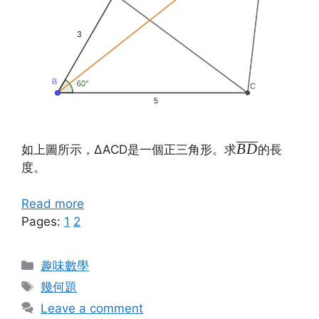
\overline{BD
B
D
如上圖所示，ΔACD是一個正三角形。求
的長
度。
Read more
Pages:
1
2
Categories
趣味數學
Tags
幾何題
Leave a comment