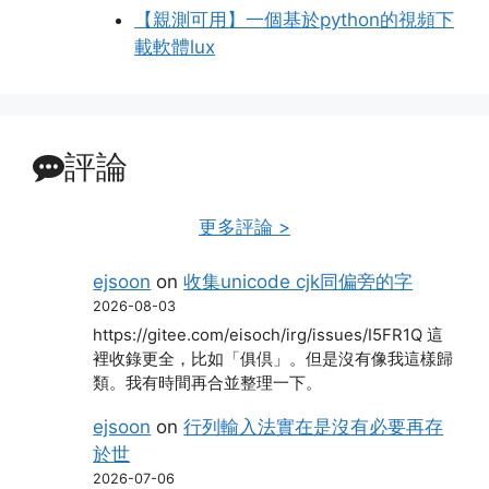
【親測可用】一個基於python的視頻下
載軟體lux
評論
更多評論 >
ejsoon
on
收集unicode cjk同偏旁的字
2026-08-03
https://gitee.com/eisoch/irg/issues/I5FR1Q 這
裡收錄更全，比如「俱倶」。但是沒有像我這樣歸
類。我有時間再合並整理一下。
ejsoon
on
行列輸入法實在是沒有必要再存
於世
2026-07-06