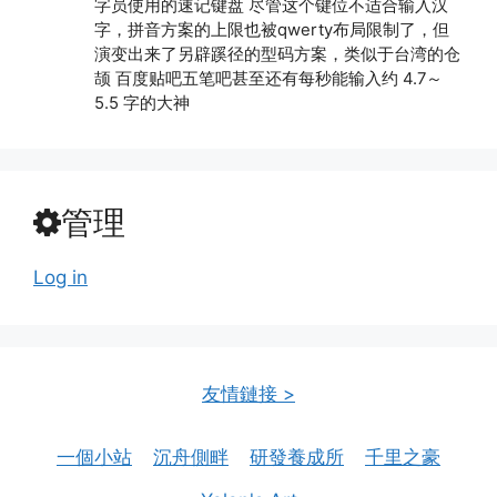
字员使用的速记键盘 尽管这个键位不适合输入汉
字，拼音方案的上限也被qwerty布局限制了，但
演变出来了另辟蹊径的型码方案，类似于台湾的仓
颉 百度贴吧五笔吧甚至还有每秒能输入约 4.7～
5.5 字的大神
管理
Log in
友情鏈接 >
一個小站
沉舟側畔
研發養成所
千里之豪