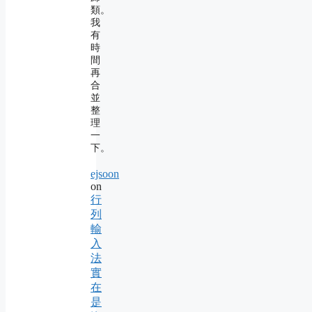
類。
我
有
時
間
再
合
並
整
理
一
下。
ejsoon
on
行
列
輸
入
法
實
在
是