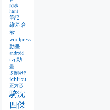
閒聊
html
筆記
維基倉
教
wordpress
動畫
android
svg動
畫
多聯骨牌
ichirou
正方形
騎沈
四傑