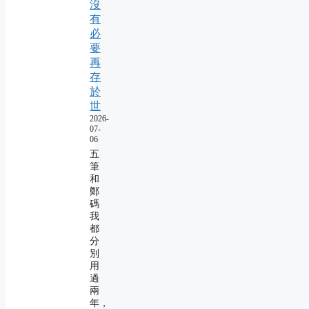
沒
有
必
要
再
存
於
世
2026-
07-
06
五
筆
和
鄭
碼
我
都
分
別
用
過
兩
年，