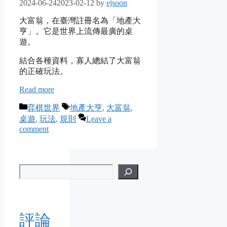
2024-06-24
2023-02-12
by
ejsoon
大富翁，在臺灣註冊名為「地產大
亨」。它是世界上流傳最廣的桌
遊。
結合各種資料，寡人總結了大富翁
的正確玩法。
Read more
Categories
Tags
弈棋世界
地產大亨
,
大富翁
,
桌遊
,
玩法
,
規則
Leave a
comment
評論