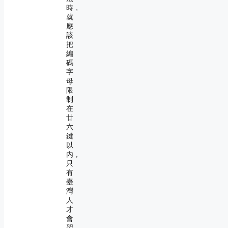
時，
就
應
該
把
編
碼
字
母
限
制
在
廿
六
鍵
以
內，
只
有
臺
灣
人
才
會
習