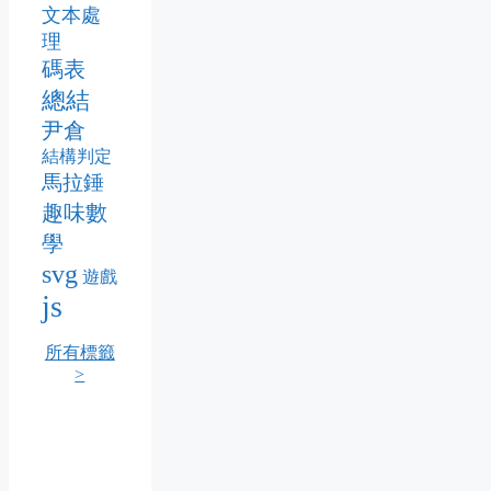
文本處
理
碼表
總結
尹倉
結構判定
馬拉錘
趣味數
學
svg
遊戲
js
所有標籤
>