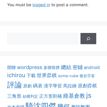
You must be
logged in
to post a comment.
總結
密鋪
wordpress
android
閒聊
多聯骨牌
ichirou
世界弈棋
下載
soma-cube
複合字首
評論
原創弈棋
碼表
漢字學習
馬拉錘
原創
js
維基倉教
三角形
正方形割補
結構判定
騎沈四傑
幾何
趣味數學