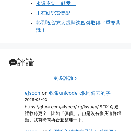
永遠不要「勸孝」
正在研究費馬點
熱烈祝賀寡人跟騎沈四傑取得了重要共
識！
評論
更多評論 >
ejsoon
on
收集unicode cjk同偏旁的字
2026-08-03
https://gitee.com/eisoch/irg/issues/I5FR1Q 這
裡收錄更全，比如「俱倶」。但是沒有像我這樣歸
類。我有時間再合並整理一下。