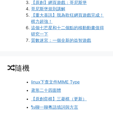
【原創】網頁遊戲：哥尼斯堡
哥尼斯堡規則講解
【重大喜訊】我為歌狂網頁遊戲完成！
棋力超強！
這個七芒星和十二個點的移動動畫值得
研究一下
質數迷宮：一個全新的益智遊戲
隨機
linux下查文件MIME Type
鳶形二十四面體
【原創弈棋】三菱棋（更新）
🐑聊一聊粵語填詞與方言