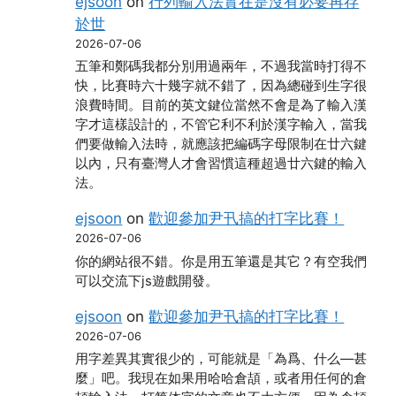
ejsoon
on
行列輸入法實在是沒有必要再存
於世
2026-07-06
五筆和鄭碼我都分別用過兩年，不過我當時打得不
快，比賽時六十幾字就不錯了，因為總碰到生字很
浪費時間。目前的英文鍵位當然不會是為了輸入漢
字才這樣設計的，不管它利不利於漢字輸入，當我
們要做輸入法時，就應該把編碼字母限制在廿六鍵
以內，只有臺灣人才會習慣這種超過廿六鍵的輸入
法。
ejsoon
on
歡迎參加尹卂搞的打字比賽！
2026-07-06
你的網站很不錯。你是用五筆還是其它？有空我們
可以交流下js遊戲開發。
ejsoon
on
歡迎參加尹卂搞的打字比賽！
2026-07-06
用字差異其實很少的，可能就是「為爲、什么―甚
麼」吧。我現在如果用哈哈倉頡，或者用任何的倉