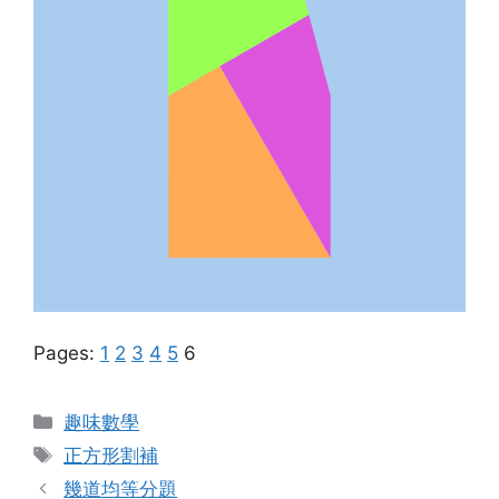
Pages:
1
2
3
4
5
6
Categories
趣味數學
Tags
正方形割補
幾道均等分題