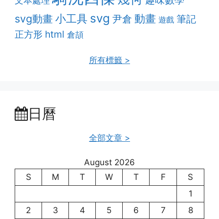
文本處理
svg
動畫
svg動畫
小工具
筆記
尹倉
遊戲
html
正方形
倉頡
所有標籤 >
日曆
全部文章 >
August 2026
S
M
T
W
T
F
S
1
2
3
4
5
6
7
8