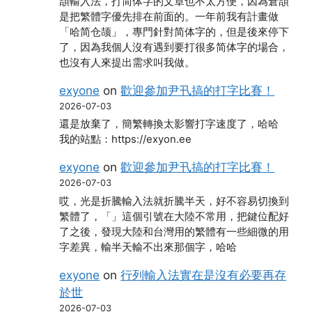
頡輸入法，打简体字的文章也不太方便，因為倉頡
是把繁體字優先排在前面的。一年前我有計畫做
「哈简仓颉」，專門針對简体字的，但是後來停下
了，因為我個人沒有遇到要打很多简体字的場合，
也沒有人來提出需求叫我做。
exyone
on
歡迎參加尹卂搞的打字比賽！
2026-07-03
還是放棄了，簡繁轉換太影響打字速度了，哈哈
我的站點：https://exyon.ee
exyone
on
歡迎參加尹卂搞的打字比賽！
2026-07-03
哎，光是折騰輸入法就折騰半天，好不容易切換到
繁體了，「」這個引號在大陸不常用，把鍵位配好
了之後，發現大陸和台灣用的繁體有一些細微的用
字差異，輸半天輸不出來那個字，哈哈
exyone
on
行列輸入法實在是沒有必要再存
於世
2026-07-03