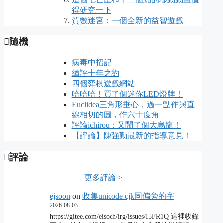
得研究一下
質數迷宮：一個全新的益智遊戲
隨機
病毒中招記
續評十年之約
四個弈棋遊戲網站
哈哈哈！買了個迷你LED燈牌！
Euclidea三角形垂心，過一點作與直
線相切的圓，作六十度角
評論ichirou：又鬧了個大烏龍！
【評論】陳強勤最新的指導意見！
評論
更多評論 >
ejsoon
on
收集unicode cjk同偏旁的字
2026-08-03
https://gitee.com/eisoch/irg/issues/I5FR1Q 這裡收錄