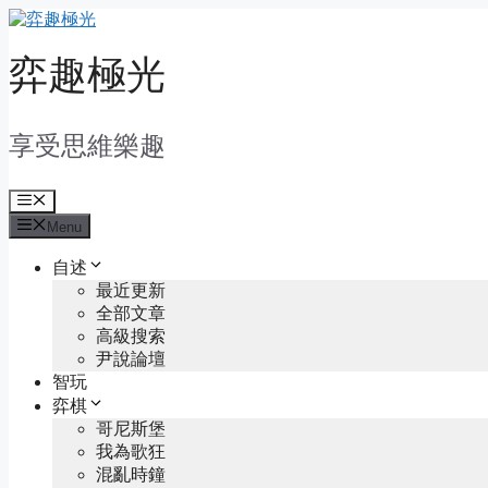
Skip
to
content
弈趣極光
享受思維樂趣
Menu
Menu
自述
最近更新
全部文章
高級搜索
尹說論壇
智玩
弈棋
哥尼斯堡
我為歌狂
混亂時鐘