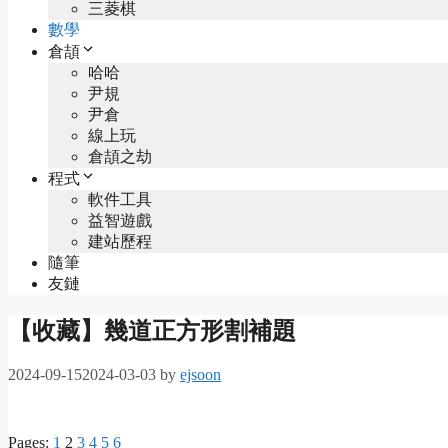
三菱棋
數學
倉頡
哈哈
尹規
尹倉
線上玩
倉頡之劫
程式
軟件工具
益智遊戲
建站歷程
隨筆
友鏈
【收藏】幾道正方形割補題
2024-09-15
2024-03-03
by
ejsoon
Pages:
1
2
3
4
5
6