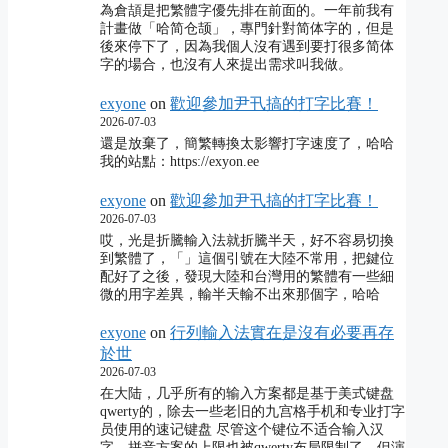
為倉頡是把繁體字優先排在前面的。一年前我有
計畫做「哈简仓颉」，專門針對简体字的，但是
後來停下了，因為我個人沒有遇到要打很多简体
字的場合，也沒有人來提出需求叫我做。
exyone
on
歡迎參加尹卂搞的打字比賽！
2026-07-03
還是放棄了，簡繁轉換太影響打字速度了，哈哈
我的站點：https://exyon.ee
exyone
on
歡迎參加尹卂搞的打字比賽！
2026-07-03
哎，光是折騰輸入法就折騰半天，好不容易切換
到繁體了，「」這個引號在大陸不常用，把鍵位
配好了之後，發現大陸和台灣用的繁體有一些細
微的用字差異，輸半天輸不出來那個字，哈哈
exyone
on
行列輸入法實在是沒有必要再存
於世
2026-07-03
在大陆，几乎所有的输入方案都是基于美式键盘
qwerty的，除去一些老旧的九宫格手机和专业打字
员使用的速记键盘 尽管这个键位不适合输入汉
字，拼音方案的上限也被qwerty布局限制了，但演