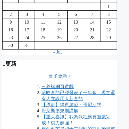
1
2
3
4
5
6
7
8
9
10
11
12
13
14
15
16
17
18
19
20
21
22
23
24
25
26
27
28
29
30
31
« Jul
更新
更多更新 >
三菱棋網頁遊戲
哈哈倉頡已經發表了一年多，現在還
有人在誤用大新倉頡
【原創】網頁遊戲：哥尼斯堡
哥尼斯堡規則講解
【重大喜訊】我為歌狂網頁遊戲完
成！棋力超強！
這個七芒星和十二個點的移動動畫值