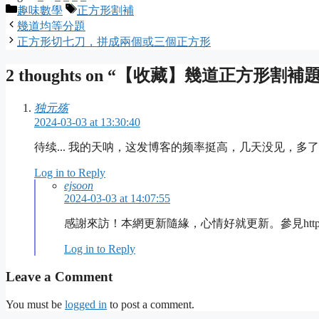
Categories
Tags
趣味數學
正方形割補
幾道均等分題
正方形切七刀，拼成兩個或三個正方形
2 thoughts on “【收藏】幾道正方形割補題
独元殇
2024-03-03 at 13:30:40
待续... 我的天呐，这发博客的频率挺高，几天没见，多了好几
Log in to Reply
ejsoon
2024-03-03 at 14:07:55
感謝來訪！本網更新隨緣，心情好就更新。參見https://ejsoon
Log in to Reply
Leave a Comment
You must be
logged in
to post a comment.