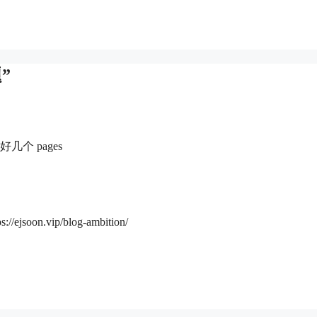
”
个 pages
.vip/blog-ambition/