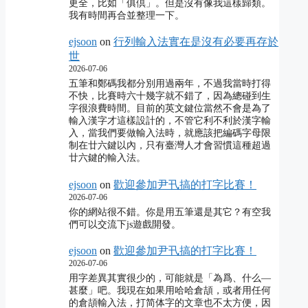
更全，比如「俱倶」。但是沒有像我這樣歸類。
我有時間再合並整理一下。
ejsoon
on
行列輸入法實在是沒有必要再存於
世
2026-07-06
五筆和鄭碼我都分別用過兩年，不過我當時打得
不快，比賽時六十幾字就不錯了，因為總碰到生
字很浪費時間。目前的英文鍵位當然不會是為了
輸入漢字才這樣設計的，不管它利不利於漢字輸
入，當我們要做輸入法時，就應該把編碼字母限
制在廿六鍵以內，只有臺灣人才會習慣這種超過
廿六鍵的輸入法。
ejsoon
on
歡迎參加尹卂搞的打字比賽！
2026-07-06
你的網站很不錯。你是用五筆還是其它？有空我
們可以交流下js遊戲開發。
ejsoon
on
歡迎參加尹卂搞的打字比賽！
2026-07-06
用字差異其實很少的，可能就是「為爲、什么―
甚麼」吧。我現在如果用哈哈倉頡，或者用任何
的倉頡輸入法，打简体字的文章也不太方便，因