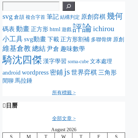
幾何
svg
筆記
原創弈棋
倉頡
複合字首
結構判定
評論
ichirou
動畫
碼表
正方形
html
遊戲
小工具
svg動畫
下載
正方形割補
原創
多聯骨牌
維基倉教
總結
尹倉
趣味數學
騎沈四傑
漢字學習
文本處理
soma-cube
js
wordpress
密鋪
世界弈棋
三角形
android
馬拉錘
閒聊
所有標籤 >
日曆
全部文章 >
August 2026
S
M
T
W
T
F
S