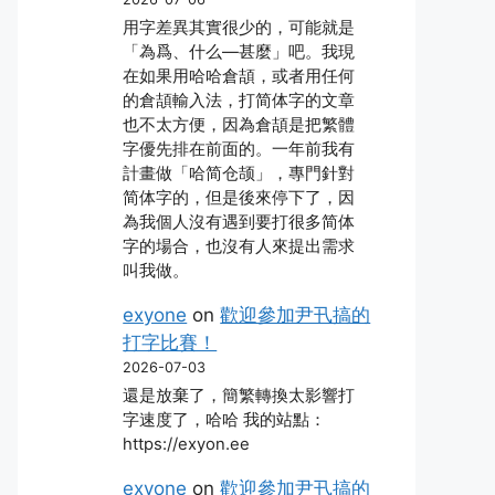
用字差異其實很少的，可能就是
「為爲、什么―甚麼」吧。我現
在如果用哈哈倉頡，或者用任何
的倉頡輸入法，打简体字的文章
也不太方便，因為倉頡是把繁體
字優先排在前面的。一年前我有
計畫做「哈简仓颉」，專門針對
简体字的，但是後來停下了，因
為我個人沒有遇到要打很多简体
字的場合，也沒有人來提出需求
叫我做。
exyone
on
歡迎參加尹卂搞的
打字比賽！
2026-07-03
還是放棄了，簡繁轉換太影響打
字速度了，哈哈 我的站點：
https://exyon.ee
exyone
on
歡迎參加尹卂搞的