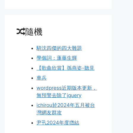
隨機
騎沈四傑的四大難題
學個詞：蓬蓽生輝
【歌曲欣賞】孫燕姿-聽見
車兵
wordpress近期版本更新，
無預警去除了jquery
ichirou於2024年五月被台
灣網友群攻
尹卂2024年度揔結