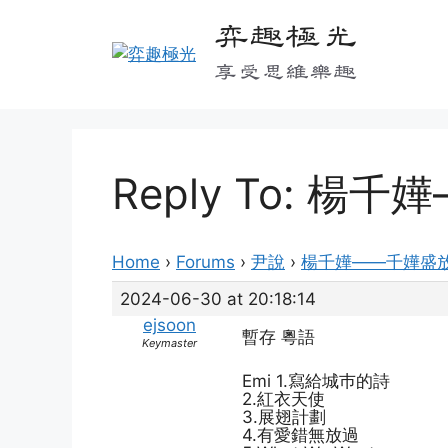
Skip
弈趣極光
to
content
享受思維樂趣
Reply To: 楊
Home
›
Forums
›
尹說
›
楊千嬅——千嬅盛
2024-06-30 at 20:18:14
ejsoon
暫存 粵語
Keymaster
Emi 1.寫給城巿的詩
2.紅衣天使
3.展翅計劃
4.有愛錯無放過