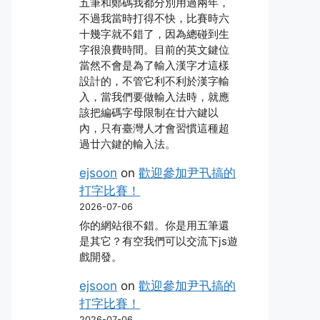
五筆和鄭碼我都分別用過兩年，
不過我當時打得不快，比賽時六
十幾字就不錯了，因為總碰到生
字很浪費時間。目前的英文鍵位
當然不會是為了輸入漢字才這樣
設計的，不管它利不利於漢字輸
入，當我們要做輸入法時，就應
該把編碼字母限制在廿六鍵以
內，只有臺灣人才會習慣這種超
過廿六鍵的輸入法。
ejsoon
on
歡迎參加尹卂搞的
打字比賽！
2026-07-06
你的網站很不錯。你是用五筆還
是其它？有空我們可以交流下js遊
戲開發。
ejsoon
on
歡迎參加尹卂搞的
打字比賽！
2026-07-06