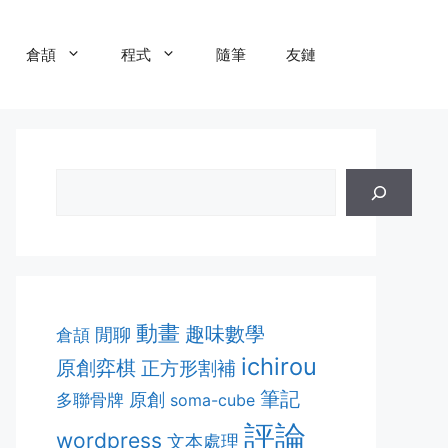
倉頡
程式
隨筆
友鏈
動畫
趣味數學
閒聊
倉頡
ichirou
原創弈棋
正方形割補
筆記
多聯骨牌
原創
soma-cube
評論
wordpress
文本處理