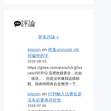
評論
更多評論 >
ejsoon
on
收集unicode cjk
同偏旁的字
2026-08-03
https://gitee.com/eisoch/irg/iss
ues/I5FR1Q 這裡收錄更全，比如
「俱倶」。但是沒有像我這樣歸
類。我有時間再合並整理一下。
ejsoon
on
行列輸入法實在是
沒有必要再存於世
2026-07-06