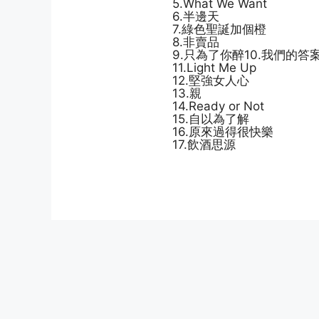
5.What We Want
6.半邊天
7.綠色聖誕加個橙
8.非賣品
9.只為了你醉10.我們的答
11.Light Me Up
12.堅強女人心
13.親
14.Ready or Not
15.自以為了解
16.原來過得很快樂
17.飲酒思源