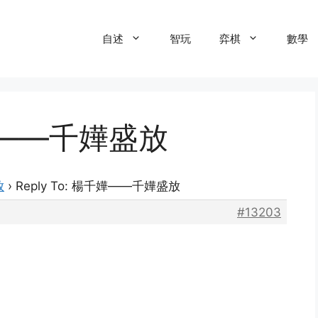
自述
智玩
弈棋
數學
千嬅——千嬅盛放
放
›
Reply To: 楊千嬅——千嬅盛放
#13203