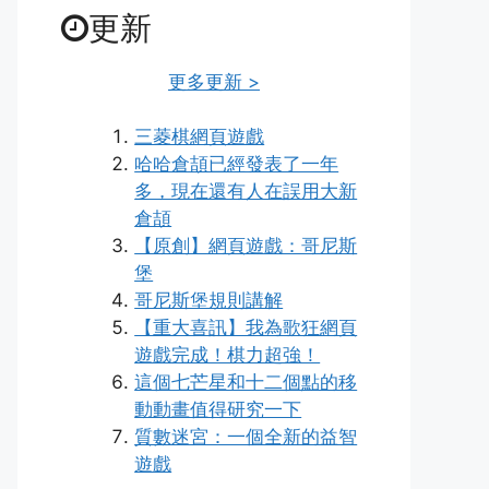
更新
更多更新 >
三菱棋網頁遊戲
哈哈倉頡已經發表了一年
多，現在還有人在誤用大新
倉頡
【原創】網頁遊戲：哥尼斯
堡
哥尼斯堡規則講解
【重大喜訊】我為歌狂網頁
遊戲完成！棋力超強！
這個七芒星和十二個點的移
動動畫值得研究一下
質數迷宮：一個全新的益智
遊戲