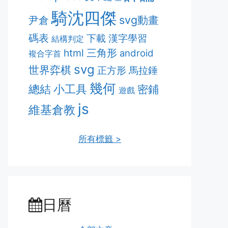
騎沈四傑
svg動畫
尹倉
碼表
漢字學習
下載
結構判定
html
三角形
android
複合字首
svg
世界弈棋
正方形
馬拉錘
幾何
總結
小工具
密鋪
遊戲
js
維基倉教
所有標籤 >
日曆