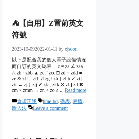
⛺【自用】Z置前英文
符號
2023-10-09
2022-01-11
by
ejsoon
以下是配合我的個人電子設備情況
而自訂的英文碼表： z = za ∠ zaa
△ zb · zbb ▲ zc ° zcc □ zd ÷ zdd ■
ze & zf ☐ zff ☑ zg \ zh { zhh ✓ zi |
zii ← zj } zjj ✔ zk [ zkk ✕ zl ] zll ✖
zm > zmm → zn < zo ≤ ...
Read more
Categories
Tags
倉頡正述
lime-hd
,
碼表
,
表情
,
輸入法
Leave a comment