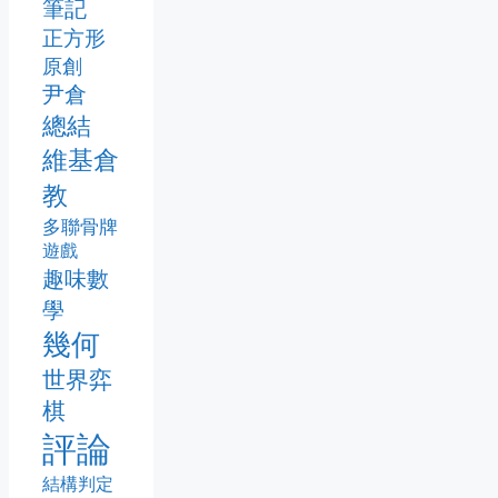
筆記
正方形
原創
尹倉
總結
維基倉
教
多聯骨牌
遊戲
趣味數
學
幾何
世界弈
棋
評論
結構判定