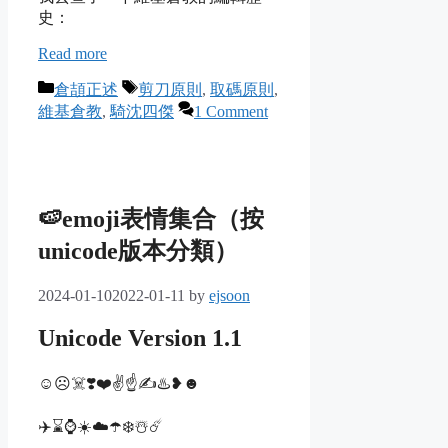
史：
Read more
Categories
Tags
倉頡正述
剪刀原則
,
取碼原則
,
維基倉教
,
騎沈四傑
1 Comment
🍉emoji表情集合（按
unicode版本分類）
2024-01-10
2022-01-11
by
ejsoon
Unicode Version 1.1
☺️☹️☠️❣️❤️✌️☝️✍️♨️❥☻
✈️⌛⌚☀️☁️☂️❄️☃️☄️