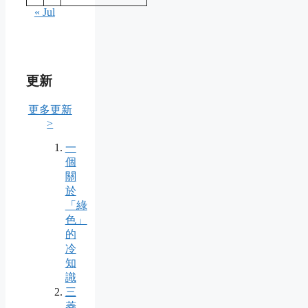
« Jul
更新
更多更新
>
一
個
關
於
「綠
色」
的
冷
知
識
三
菱