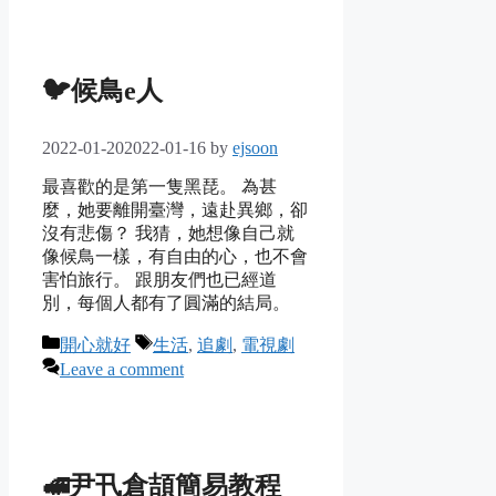
🐦候鳥e人
2022-01-20
2022-01-16
by
ejsoon
最喜歡的是第一隻黑琵。 為甚
麼，她要離開臺灣，遠赴異鄉，卻
沒有悲傷？ 我猜，她想像自己就
像候鳥一樣，有自由的心，也不會
害怕旅行。 跟朋友們也已經道
別，每個人都有了圓滿的結局。
Categories
Tags
開心就好
生活
,
追劇
,
電視劇
Leave a comment
🚅尹卂倉頡簡易教程