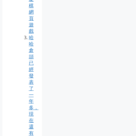
棋
網
頁
遊
戲
哈
哈
倉
頡
已
經
發
表
了
一
年
多，
現
在
還
有