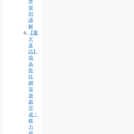
堡
規
則
講
解
【重
大
喜
訊】
我
為
歌
狂
網
頁
遊
戲
完
成！
棋
力
超