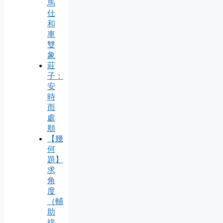
馬
仕
和
車
雙
象
莊
子：
安
時
而
處
順
【幾
何
題】
求
角
度
（輔
助
線