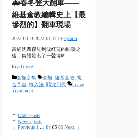
🚑春冬登大翻車——
維基倉教編輯史上【最
慘烈的】翻車現場
2022-03-16
2022-01-11
by
ejsoon
當騎沈四傑見到沈紅蓮的回覆之
後，集體發出了一聲慘叫…
Read more
Categories
Tags
倉頡之劫
倉頡
,
維基倉教
,
複
合字首
,
輸入法
,
騎沈四傑
Leave
a comment
Older posts
Newer posts
Page
Page
Page
Page
←
Previous
1
…
84
85
86
Next
→