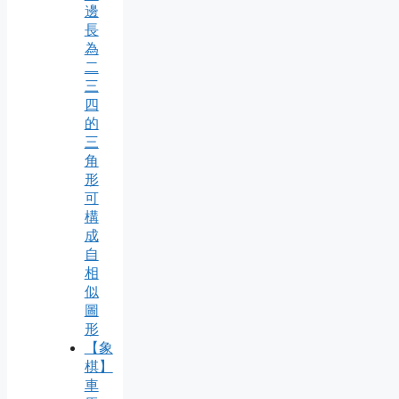
邊
長
為
二
三
四
的
三
角
形
可
構
成
自
相
似
圖
形
【象
棋】
車