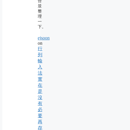
合
並
整
理
一
下。
ejsoon
on
行
列
輸
入
法
實
在
是
沒
有
必
要
再
存