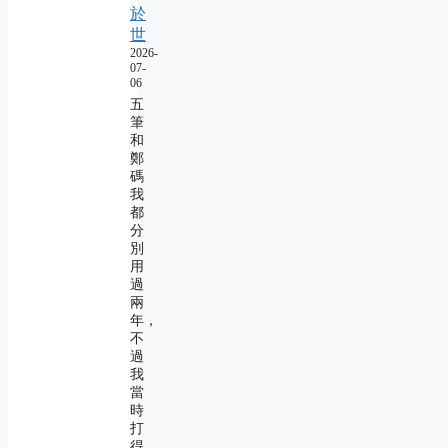
於
世
2026-
07-
06
五
筆
和
鄭
碼
我
都
分
別
用
過
兩
年，
不
過
我
當
時
打
得