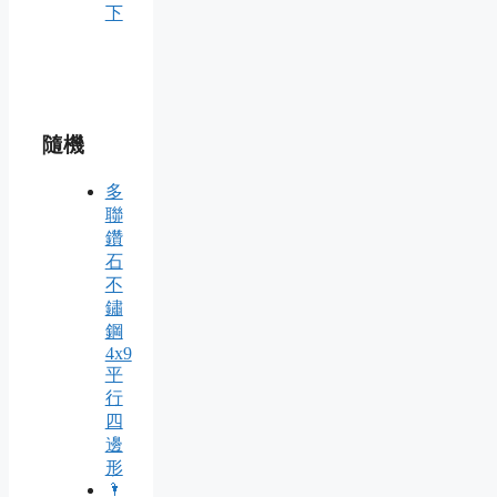
下
隨機
多
聯
鑽
石
不
鏽
鋼
4x9
平
行
四
邊
形
🌂