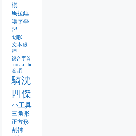
棋
馬拉錘
漢字學
習
閒聊
文本處
理
複合字首
soma-cube
倉頡
騎沈
四傑
小工具
三角形
正方形
割補