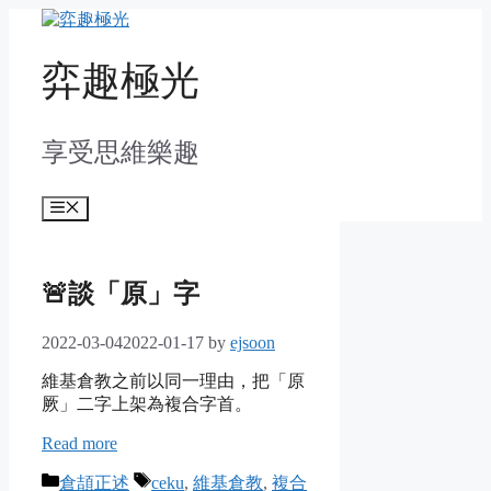
Skip
to
content
弈趣極光
享受思維樂趣
Menu
🚨談「原」字
2022-03-04
2022-01-17
by
ejsoon
維基倉教之前以同一理由，把「原
厥」二字上架為複合字首。
Read more
Categories
Tags
倉頡正述
ceku
,
維基倉教
,
複合