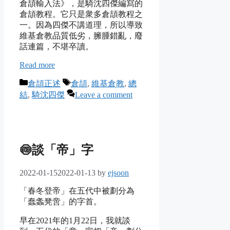
倉頡輸入法》，是騎沈四傑編寫的
倉頡教程。它只是衆多倉頡教程之
一。因為四傑不講道理，所以導致
維基倉教品質低劣，臃腫錯亂，廢
話連篇，不堪卒讀。
Read more
Categories
Tags
倉頡正述
倉頡
,
維基倉教
,
總
結
,
騎沈四傑
Leave a comment
🍥談「帝」字
2022-01-15
2022-01-13
by
ejsoon
「春冬登帝」在五代中被劃分為
「蠢螽凳啻」的字首。
早在2021年的1月22日，我就談