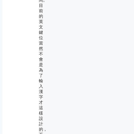
間。
目
前
的
英
文
鍵
位
當
然
不
會
是
為
了
輸
入
漢
字
才
這
樣
設
計
的，