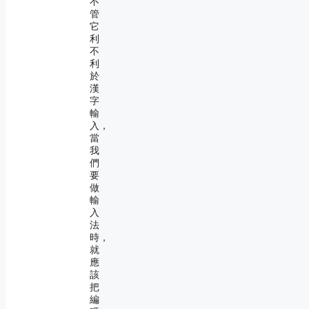
不
管
它
利
不
利
於
漢
字
輸
入，
當
我
們
要
做
輸
入
法
時，
就
應
該
把
編