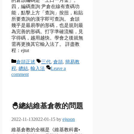
的倉頡編碼是「土口一月金」。
四，編碼查詢 尹倉在線有查碼功
能，點擊上方「查詢」按扭，粘貼
所要查詢的漢字即可查詢。 倉頡
幾乎是最易學的形碼，也是規則最
為完善的形碼。打字準確流暢，見
字得碼，越用越快。學會之後就無
需再更換其它輸入法了。 詳盡教
程：ejtut
Categories
Tags
倉頡正述
三代
,
倉頡
,
簡易教
程
,
總結
,
輸入法
Leave a
comment
🐣總結維基倉教的問題
2022-11-13
2022-01-15
by
ejsoon
維基倉教的全稱是《維基教科書•