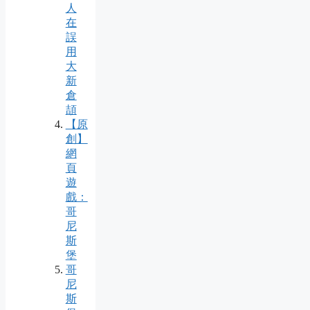
人
在
誤
用
大
新
倉
頡
【原
創】
網
頁
遊
戲：
哥
尼
斯
堡
哥
尼
斯