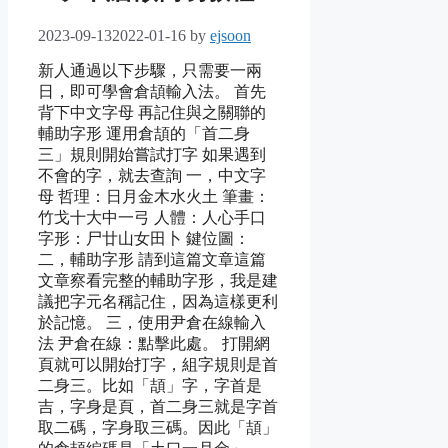
2023-09-13
2022-01-16
by
ejsoon
新人通過以下步驟，只需要一兩
日，即可學會倉頡輸入法。 首先
背下中文字母 再記住與之關聯的
輔助字形 運用倉頡的「首二身
三」規則開始嘗試打字 如果遇到
不會的字，就去查詢 一，中文字
母 哲理：日月金木水火土 筆畫：
竹戈十大中一弓 人體：人心手口
字形：尸廿山女田卜 鍵位圖：
二，輔助字形 請到這篇文章這篇
文章察看完整的輔助字形，我是建
議把字元名稱記住，因為這樣更利
於記憶。 三，使用尹倉在線輸入
法 尹倉在線：點擊此處。 打開網
頁就可以開始打字，組字規則是首
二身三。比如「頡」字，字首是
吉，字身是頁，首二身三就是字首
取二碼，字身取三碼。因此「頡」