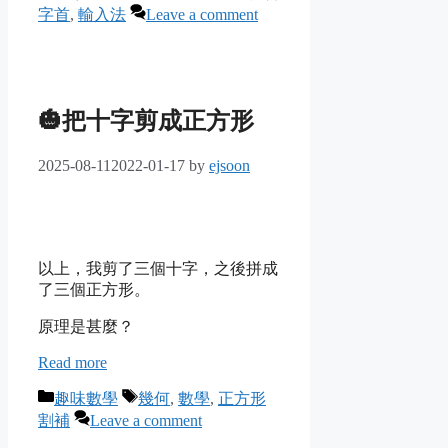
字首
,
輸入法
Leave a comment
🎃把十字剪成正方形
2025-08-11
2022-01-17
by
ejsoon
以上，我剪了三個十字，之後拼成
了三個正方形。
原理是甚麼？
Read more
Categories
Tags
趣味數學
幾何
,
數學
,
正方形
割補
Leave a comment