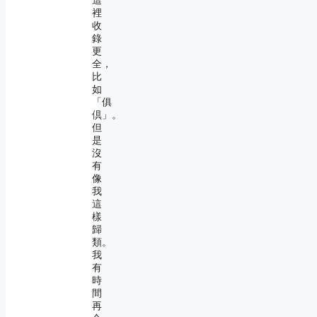
這
裡
收
錄
更
全，
比
如
「俱
倶」。
但
是
沒
有
像
我
這
樣
歸
類。
我
有
時
間
再