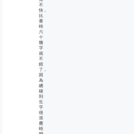
不
快，
比
賽
時
六
十
幾
字
就
不
錯
了，
因
為
總
碰
到
生
字
很
浪
費
時