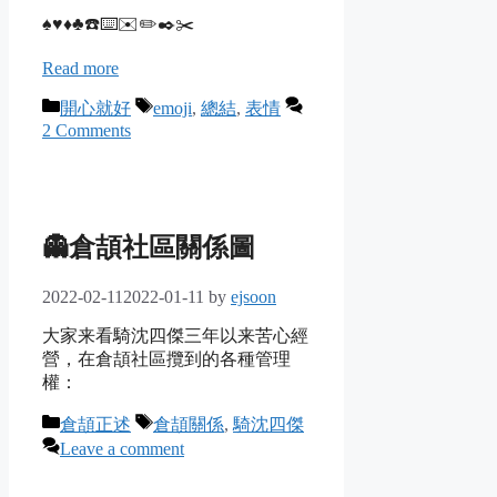
♠️♥️♦️♣️☎️⌨️✉️✏️✒️✂️
Read more
Categories
Tags
開心就好
emoji
,
總結
,
表情
2 Comments
👻倉頡社區關係圖
2022-02-11
2022-01-11
by
ejsoon
大家来看騎沈四傑三年以来苦心經
營，在倉頡社區攬到的各種管理
權：
Categories
Tags
倉頡正述
倉頡關係
,
騎沈四傑
Leave a comment