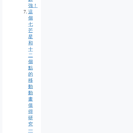
強！
這
個
七
芒
星
和
十
二
個
點
的
移
動
動
畫
值
得
研
究
一