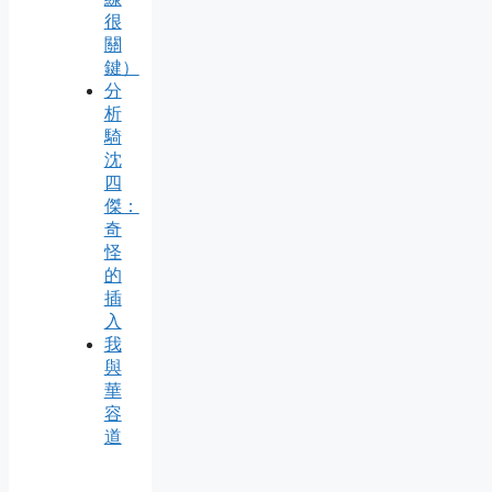
很
關
鍵）
分
析
騎
沈
四
傑：
奇
怪
的
插
入
我
與
華
容
道