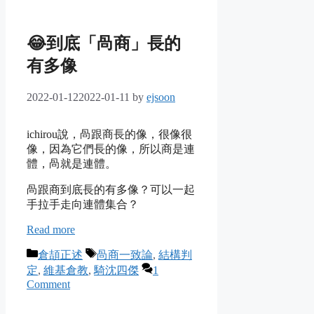
😂到底「咼商」長的
有多像
2022-01-12
2022-01-11
by
ejsoon
ichirou說，咼跟商長的像，很像很
像，因為它們長的像，所以商是連
體，咼就是連體。
咼跟商到底長的有多像？可以一起
手拉手走向連體集合？
Read more
Categories
Tags
倉頡正述
咼商一致論
,
結構判
定
,
維基倉教
,
騎沈四傑
1
Comment