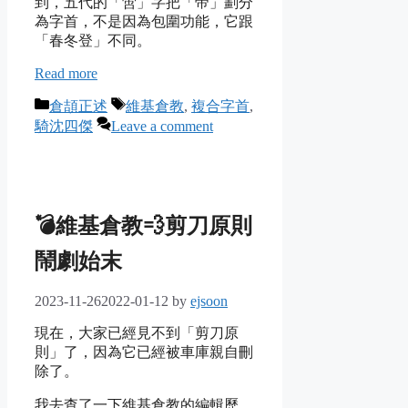
到，五代的「啻」字把「帝」劃分
為字首，不是因為包圍功能，它跟
「春冬登」不同。
Read more
Categories
Tags
倉頡正述
維基倉教
,
複合字首
,
騎沈四傑
Leave a comment
💣維基倉教💨剪刀原則
鬧劇始末
2023-11-26
2022-01-12
by
ejsoon
現在，大家已經見不到「剪刀原
則」了，因為它已經被車庫親自刪
除了。
我去查了一下維基倉教的編輯歷