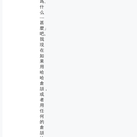
爲、
什
么
―
甚
麼」
吧。
我
現
在
如
果
用
哈
哈
倉
頡，
或
者
用
任
何
的
倉
頡