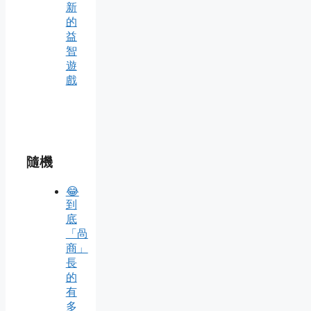
新
的
益
智
遊
戲
隨機
😂
到
底
「咼
商」
長
的
有
多