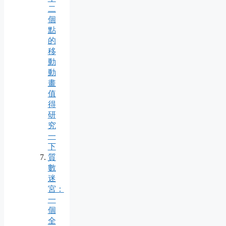
二
個
點
的
移
動
動
畫
值
得
研
究
一
下
質
數
迷
宮：
一
個
全