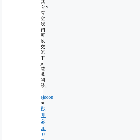
其
它？
有
空
我
們
可
以
交
流
下
js
遊
戲
開
發。
ejsoon
on
歡
迎
參
加
尹