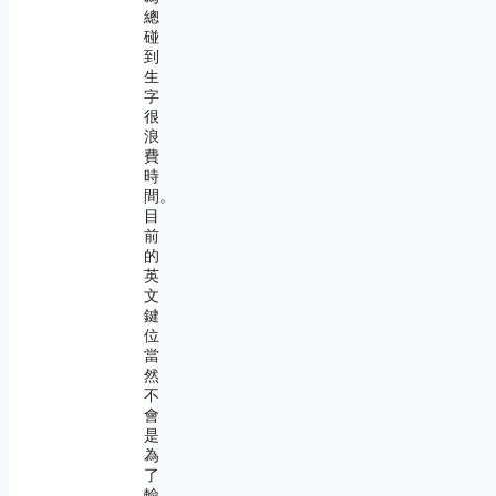
總
碰
到
生
字
很
浪
費
時
間。
目
前
的
英
文
鍵
位
當
然
不
會
是
為
了
輸