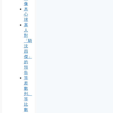
像
木
心
球
寡
人
對
「騎
沈
四
傑」
的
預
告
等
差
數
列、
等
比
數