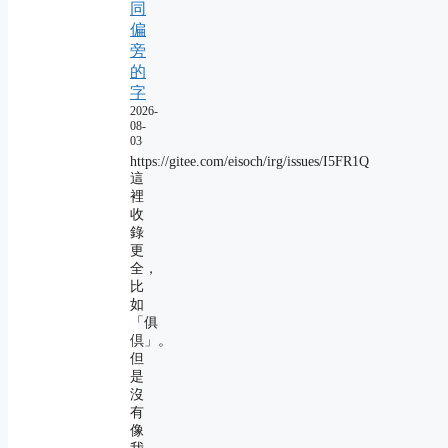
同
偏
旁
的
字
2026-
08-
03
https://gitee.com/eisoch/irg/issues/I5FR1Q
這
裡
收
錄
更
全，
比
如
「俱
倶」。
但
是
沒
有
像