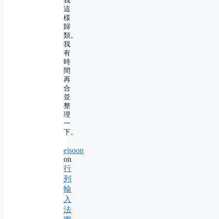
我
這
樣
歸
類。
我
有
時
間
再
合
並
整
理
一
下。
ejsoon
on
行
列
輸
入
法