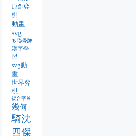
原創弈
棋
動畫
svg
多聯骨牌
漢字學
習
svg動
畫
世界弈
棋
複合字首
幾何
騎沈
四傑