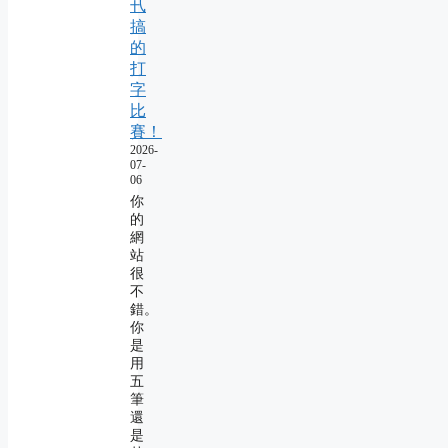
卂
搞
的
打
字
比
賽！
2026-
07-
06
你
的
網
站
很
不
錯。
你
是
用
五
筆
還
是