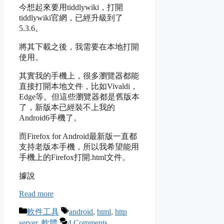
今想起來要用tiddlywiki，打開
tiddlywiki官網，已經升級到了
5.3.6。
將其下載之後，我需要在本地打開
使用。
其實我的手機上，很多瀏覽器都能
直接打開本地文件，比如Vivaldi，
Edge等。但這些瀏覽器都是舊版本
了，新版本已經裝不上我的
Android6手機了。
而Firefox for Android最新版一直都
支持老版本手機，所以我希望能用
手機上的Firefox打開.html文件。
據說
Read more
Categories
Tags
軟件工具
android
,
html
,
http
server
,
軟體
4 Comments