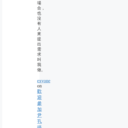
場
合，
也
沒
有
人
來
提
出
需
求
叫
我
做。
exyone
on
歡
迎
參
加
尹
卂
搞