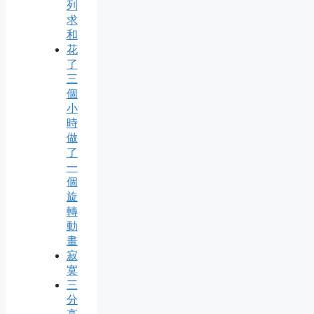
列
求
和
花
了
三
個
小
時
做
了
一
個
旋
轉
動
畫
寂
寞
三
分