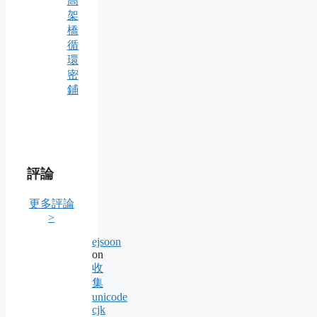
高
架
橋
循
環
密
鋪
評論
更多評論
>
ejsoon
on
收
集
unicode
cjk