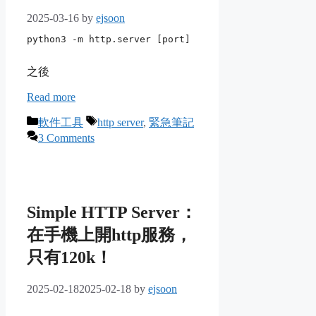
2025-03-16
by
ejsoon
python3 -m http.server [port]
之後
Read more
Categories
Tags
軟件工具
http server
,
緊急筆記
3 Comments
Simple HTTP Server：
在手機上開http服務，
只有120k！
2025-02-18
2025-02-18
by
ejsoon