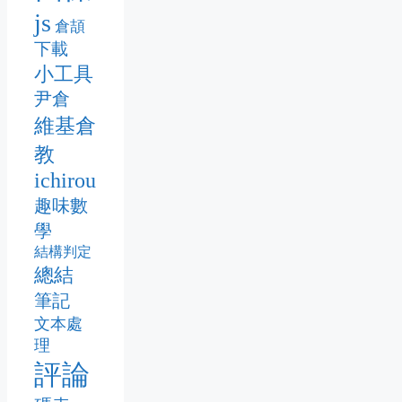
js
倉頡
下載
小工具
尹倉
維基倉
教
ichirou
趣味數
學
結構判定
總結
筆記
文本處
理
評論