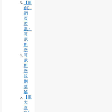
【原
創】
網
頁
遊
戲：
哥
尼
斯
堡
哥
尼
斯
堡
規
則
講
解
【重
大
喜