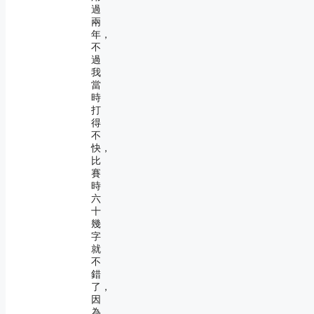
過
兩
年，
不
過
我
當
時
打
得
不
快，
比
賽
時
六
十
幾
字
就
不
錯
了，
因
為