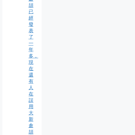
頡
已
經
發
表
了
一
年
多，
現
在
還
有
人
在
誤
用
大
新
倉
頡