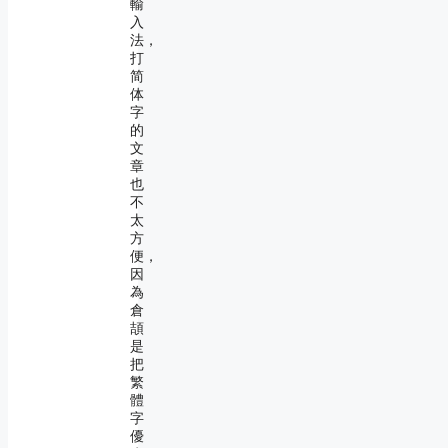
輸
入
法，
打
简
体
字
的
文
章
也
不
太
方
便，
因
為
倉
頡
是
把
繁
體
字
優