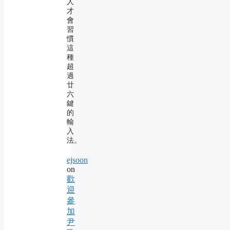
人
才
會
習
慣
這
種
超
過
廿
六
鍵
的
輸
入
法。
ejsoon
on
歡
迎
參
加
尹