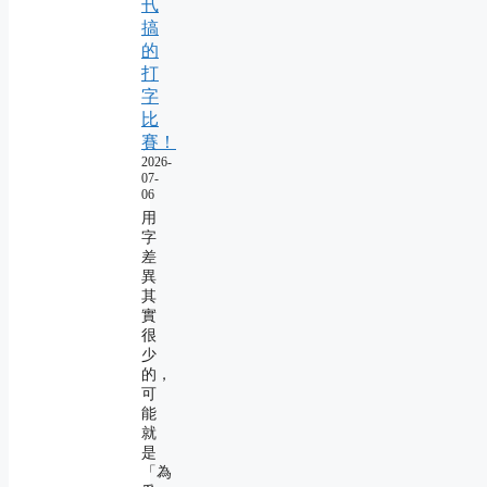
卂
搞
的
打
字
比
賽！
2026-
07-
06
用
字
差
異
其
實
很
少
的，
可
能
就
是
「為