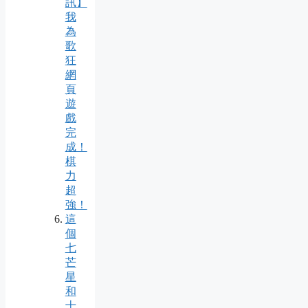
訊】
我
為
歌
狂
網
頁
遊
戲
完
成！
棋
力
超
強！
這
個
七
芒
星
和
十