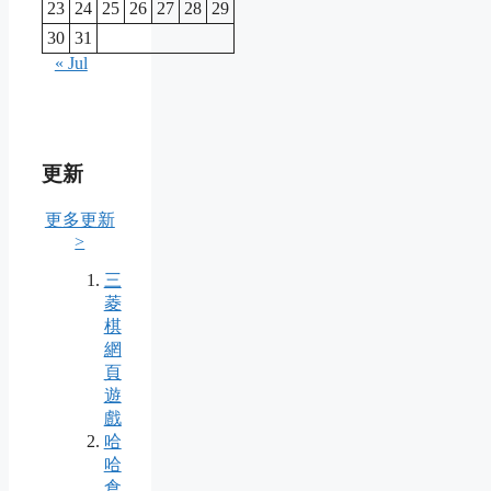
23
24
25
26
27
28
29
30
31
« Jul
更新
更多更新
>
三
菱
棋
網
頁
遊
戲
哈
哈
倉