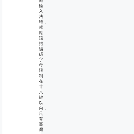
做
輸
入
法
時，
就
應
該
把
編
碼
字
母
限
制
在
廿
六
鍵
以
內，
只
有
臺
灣