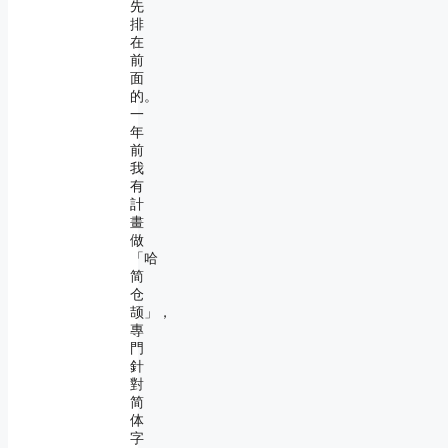
先
排
在
前
面
的。
一
年
前
我
有
計
畫
做
「哈
简
仓
颉」，
專
門
針
對
简
体
字