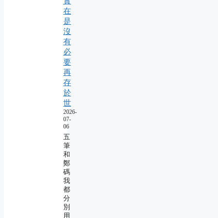
實
在
是
沒
有
必
要
再
存
於
世
2026-
07-
06
五
筆
和
鄭
碼
我
都
分
別
用