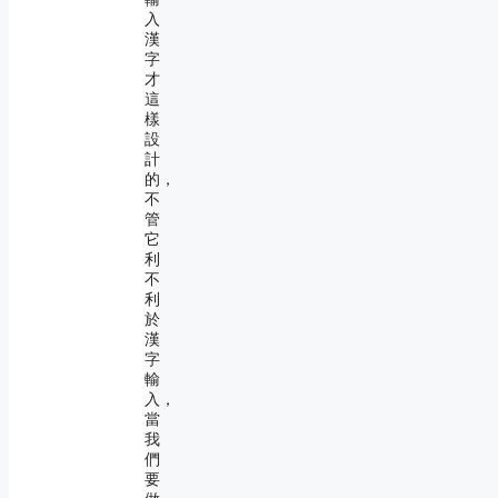
入
漢
字
才
這
樣
設
計
的，
不
管
它
利
不
利
於
漢
字
輸
入，
當
我
們
要