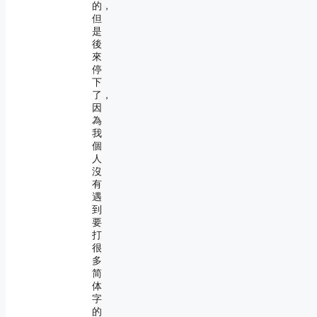
的，
但
是
後
來
停
下
了，
因
為
我
個
人
沒
有
遇
到
要
打
很
多
简
体
字
的