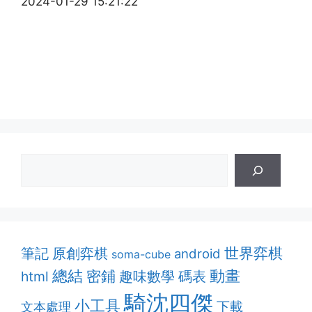
2024-01-29 15:21:22
筆記
原創弈棋
世界弈棋
android
soma-cube
動畫
總結
密鋪
趣味數學
html
碼表
騎沈四傑
小工具
下載
文本處理