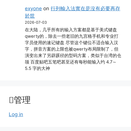
exyone
on
行列輸入法實在是沒有必要再存
於世
2026-07-03
在大陆，几乎所有的输入方案都是基于美式键盘
qwerty的，除去一些老旧的九宫格手机和专业打
字员使用的速记键盘 尽管这个键位不适合输入汉
字，拼音方案的上限也被qwerty布局限制了，但
演变出来了另辟蹊径的型码方案，类似于台湾的仓
颉 百度贴吧五笔吧甚至还有每秒能输入约 4.7～
5.5 字的大神
管理
Log in