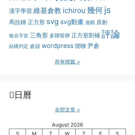
js
幾何
維基倉教
ichirou
漢字學習
svg
svg動畫
馬拉錘
正方形
原創
遊戲
評論
三角形
正方形割補
多聯骨牌
複合字首
wordpress
尹倉
閒聊
結構判定
倉頡
所有標籤 >
日曆
全部文章 >
August 2026
S
M
T
W
T
F
S