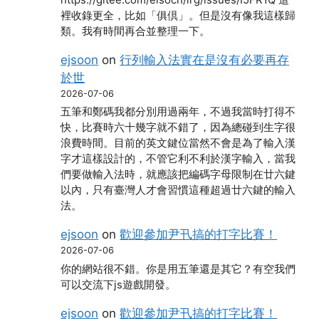
裡收錄更全，比如「俱倶」。但是沒有像我這樣歸
類。我有時間再合並整理一下。
ejsoon
on
行列輸入法實在是沒有必要再存
於世
2026-07-06
五筆和鄭碼我都分別用過兩年，不過我當時打得不
快，比賽時六十幾字就不錯了，因為總碰到生字很
浪費時間。目前的英文鍵位當然不會是為了輸入漢
字才這樣設計的，不管它利不利於漢字輸入，當我
們要做輸入法時，就應該把編碼字母限制在廿六鍵
以內，只有臺灣人才會習慣這種超過廿六鍵的輸入
法。
ejsoon
on
歡迎參加尹卂搞的打字比賽！
2026-07-06
你的網站很不錯。你是用五筆還是其它？有空我們
可以交流下js遊戲開發。
ejsoon
on
歡迎參加尹卂搞的打字比賽！