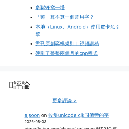
多聯蜂窩—塔
「薅」算不算一個常用字？
本地（Linux、Android）使用皮卡魚引
擎
尹卂原創弈棋規則︱視頻講稿
硬剛了整整兩個月的cpp程式
評論
更多評論 >
ejsoon
on
收集unicode cjk同偏旁的字
2026-08-03
https://gitee.com/eisoch/irg/issues/I5FR1Q 這