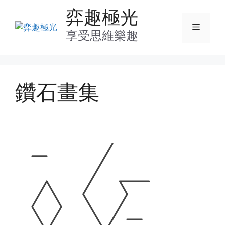
Skip
弈趣極光
to
Menu
content
享受思維樂趣
鑽石畫集