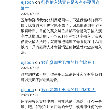
ejsoon
on
行列輸入法實在是沒有必要再存
於世
2026-07-06
五筆和鄭碼我都分別用過兩年，不過我當時打得不
快，比賽時六十幾字就不錯了，因為總碰到生字很
浪費時間。目前的英文鍵位當然不會是為了輸入漢
字才這樣設計的，不管它利不利於漢字輸入，當我
們要做輸入法時，就應該把編碼字母限制在廿六鍵
以內，只有臺灣人才會習慣這種超過廿六鍵的輸入
法。
ejsoon
on
歡迎參加尹卂搞的打字比賽！
2026-07-06
你的網站很不錯。你是用五筆還是其它？有空我們
可以交流下js遊戲開發。
ejsoon
on
歡迎參加尹卂搞的打字比賽！
2026-07-06
用字差異其實很少的，可能就是「為爲、什么―甚
麼」吧。我現在如果用哈哈倉頡，或者用任何的倉