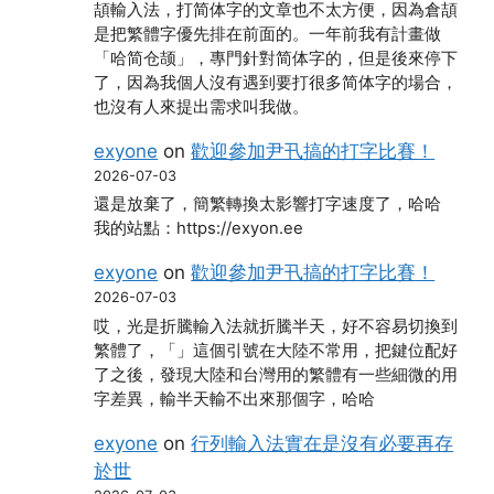
頡輸入法，打简体字的文章也不太方便，因為倉頡
是把繁體字優先排在前面的。一年前我有計畫做
「哈简仓颉」，專門針對简体字的，但是後來停下
了，因為我個人沒有遇到要打很多简体字的場合，
也沒有人來提出需求叫我做。
exyone
on
歡迎參加尹卂搞的打字比賽！
2026-07-03
還是放棄了，簡繁轉換太影響打字速度了，哈哈
我的站點：https://exyon.ee
exyone
on
歡迎參加尹卂搞的打字比賽！
2026-07-03
哎，光是折騰輸入法就折騰半天，好不容易切換到
繁體了，「」這個引號在大陸不常用，把鍵位配好
了之後，發現大陸和台灣用的繁體有一些細微的用
字差異，輸半天輸不出來那個字，哈哈
exyone
on
行列輸入法實在是沒有必要再存
於世