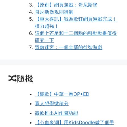
【原創】網頁遊戲：哥尼斯堡
哥尼斯堡規則講解
【重大喜訊】我為歌狂網頁遊戲完成！
棋力超強！
這個七芒星和十二個點的移動動畫值得
研究一下
質數迷宮：一個全新的益智遊戲
隨機
【聽歌】中華一番OP+ED
寡人想學微積分
微軟推出AI作圖功能
【心血來潮】用KidsDoodle做了個手