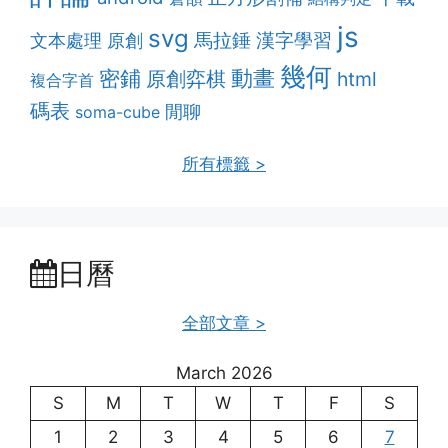
js
svg
漢字學習
馬拉錘
文本處理
原創
幾何
動畫
密鋪
原創弈棋
html
複合字首
碼表
閒聊
soma-cube
所有標籤 >
日曆
全部文章 >
March 2026
S
M
T
W
T
F
S
1
2
3
4
5
6
7