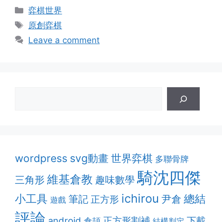
Categories
弈棋世界
Tags
原創弈棋
Leave a comment
svg動畫
wordpress
世界弈棋
多聯骨牌
騎沈四傑
維基倉教
趣味數學
三角形
ichirou
小工具
總結
筆記
尹倉
正方形
遊戲
評論
正方形割補
android
下載
倉頡
結構判定