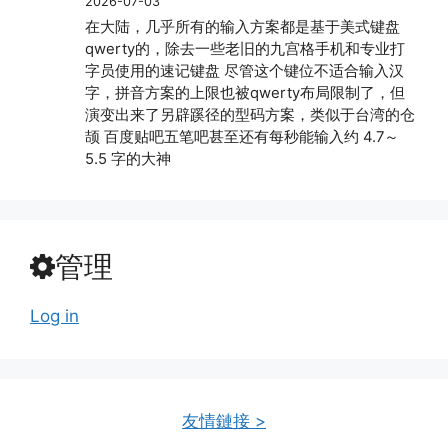
2026-07-03
在大陆，几乎所有的输入方案都是基于美式键盘
qwerty的，除去一些老旧的九宫格手机和专业打
字员使用的速记键盘 尽管这个键位不适合输入汉
字，拼音方案的上限也被qwerty布局限制了，但
演变出来了另辟蹊径的型码方案，类似于台湾的仓
颉 百度贴吧五笔吧甚至还有每秒能输入约 4.7～
5.5 字的大神
管理
Log in
友情鏈接 >