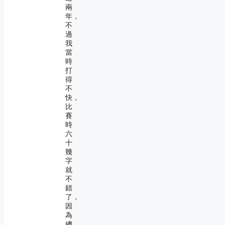
兩
年，
不
過
我
當
時
打
得
不
快，
比
賽
時
六
十
幾
字
就
不
錯
了，
因
為
總