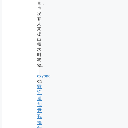
合，
也
沒
有
人
來
提
出
需
求
叫
我
做。
exyone
on
歡
迎
參
加
尹
卂
搞