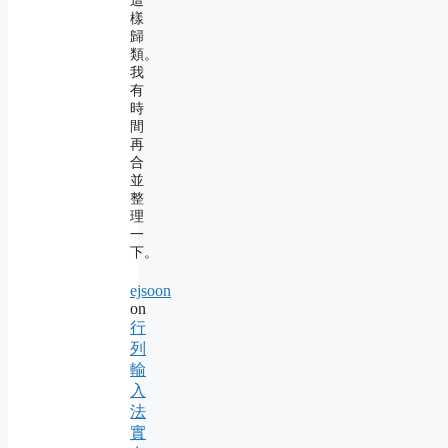
這
樣
歸
類。
我
有
時
間
再
合
並
整
理
一
下。
ejsoon
on
行
列
輸
入
法
實