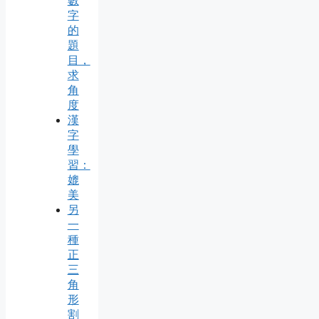
數
字
的
題
目，
求
角
度
漢
字
學
習：
媲
美
另
一
種
正
三
角
形
割