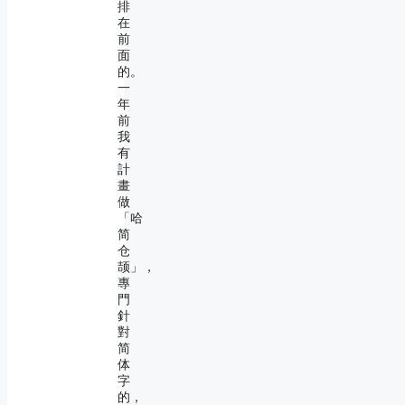
排
在
前
面
的。
一
年
前
我
有
計
畫
做
「哈
简
仓
颉」，
專
門
針
對
简
体
字
的，