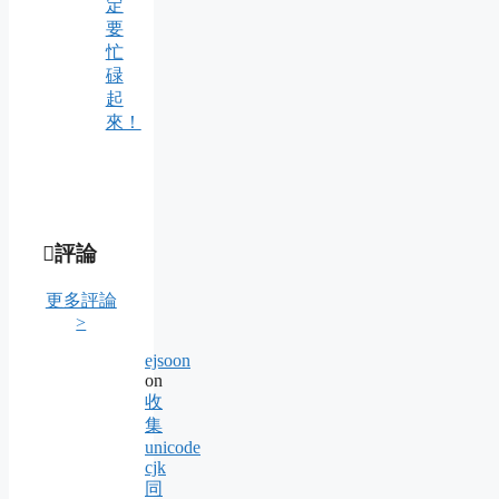
定
要
忙
碌
起
來！
評論
更多評論
>
ejsoon
on
收
集
unicode
cjk
同