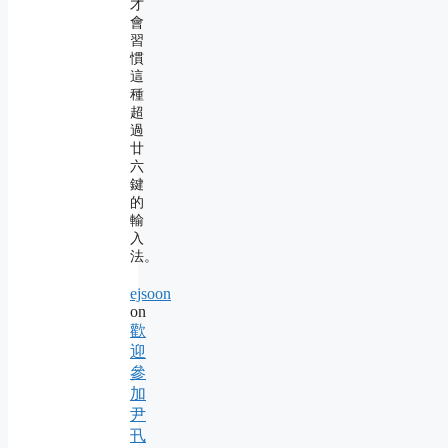
才
會
習
慣
這
種
超
過
廿
六
鍵
的
輸
入
法。
ejsoon
on
歡
迎
參
加
尹
卂