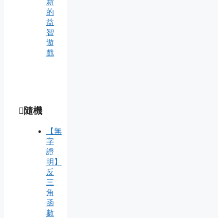
新
的
益
智
遊
戲
隨機
【無
字
證
明】
反
三
角
函
數