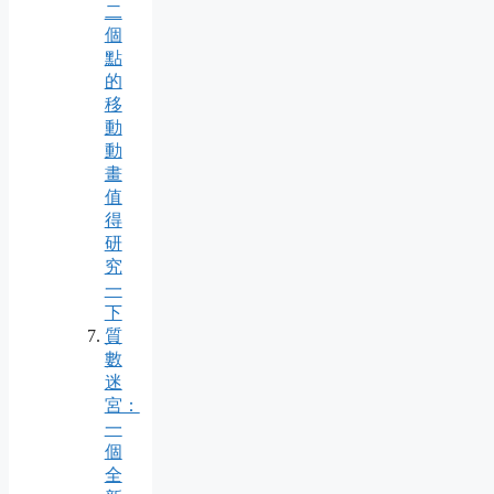
二
個
點
的
移
動
動
畫
值
得
研
究
一
下
質
數
迷
宮：
一
個
全