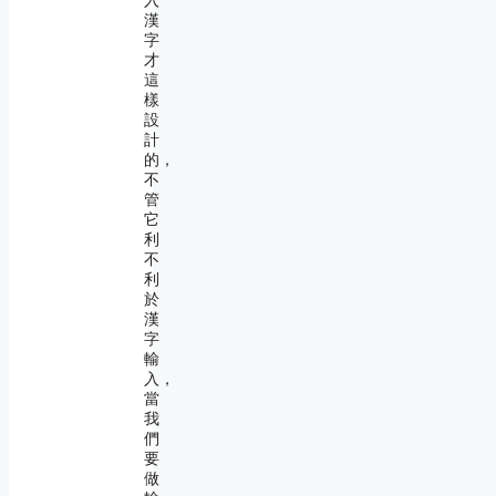
入
漢
字
才
這
樣
設
計
的，
不
管
它
利
不
利
於
漢
字
輸
入，
當
我
們
要
做