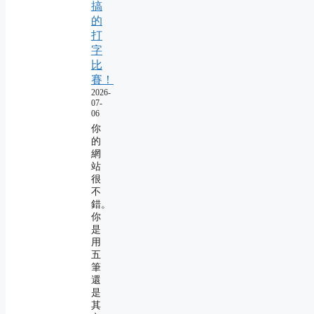
搞
的
打
字
比
賽！
2026-
07-
06
你
的
網
站
很
不
錯。
你
是
用
五
筆
還
是
其