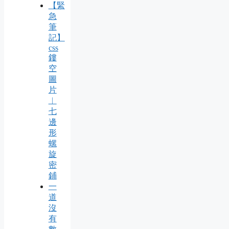
【緊
急
筆
記】
css
鏤
空
圖
片
︱
七
邊
形
螺
旋
密
鋪
一
道
沒
有