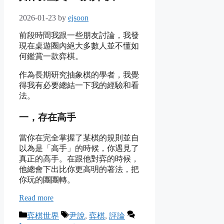
2026-01-23
by
ejsoon
前段時間我跟一些朋友討論，我發
現在桌遊圈內絕大多數人並不懂如
何鑑賞一款弈棋。
作為長期研究抽象棋的學者，我覺
得我有必要總結一下我的經驗和看
法。
一，存在高手
當你在完全掌握了某棋的規則並自
以為是「高手」的時候，你遇見了
真正的高手。在跟他對弈的時候，
他總會下出比你更高明的著法，把
你玩的團團轉。
Read more
Categories
Tags
弈棋世界
尹說
,
弈棋
,
評論