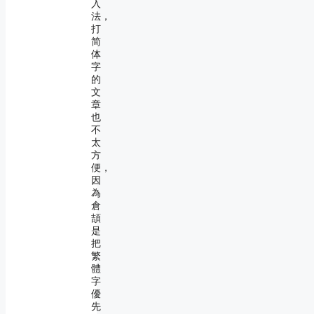
入
法，
打
简
体
字
的
文
章
也
不
太
方
便，
因
為
倉
頡
是
把
繁
體
字
優
先