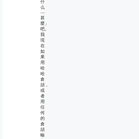
什
么
―
甚
麼」
吧。
我
現
在
如
果
用
哈
哈
倉
頡，
或
者
用
任
何
的
倉
頡
輸