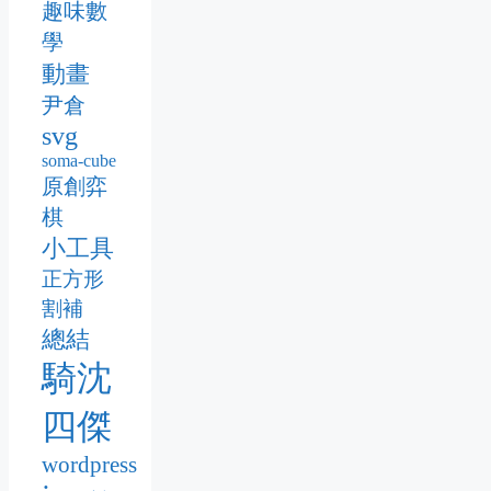
趣味數
學
動畫
尹倉
svg
soma-cube
原創弈
棋
小工具
正方形
割補
總結
騎沈
四傑
wordpress