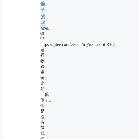
偏
旁
的
字
2026-
08-
03
https://gitee.com/eisoch/irg/issues/I5FR1Q
這
裡
收
錄
更
全，
比
如
「俱
倶」。
但
是
沒
有
像
我