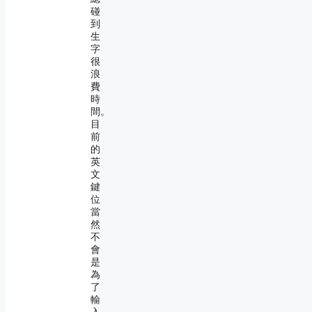
碰
到
生
字
很
浪
費
時
間。
目
前
的
英
文
鍵
位
當
然
不
會
是
為
了
輸