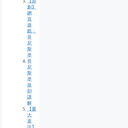
【原
創】
網
頁
遊
戲：
哥
尼
斯
堡
哥
尼
斯
堡
規
則
講
解
【重
大
喜
訊】