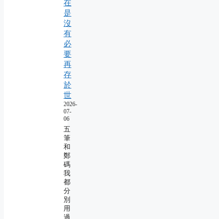
在
是
沒
有
必
要
再
存
於
世
2026-
07-
06
五
筆
和
鄭
碼
我
都
分
別
用
過