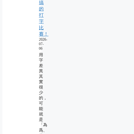
搞
的
打
字
比
賽！
2026-
07-
06
用
字
差
異
其
實
很
少
的，
可
能
就
是
「為
爲、