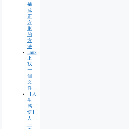
補
成
正
方
形
的
方
法
linux
下
找
一
個
文
件
【人
生
感
悟】
人
一