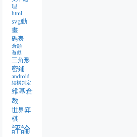
理
html
svg動
畫
碼表
倉頡
遊戲
三角形
密鋪
android
結構判定
維基倉
教
世界弈
棋
評論