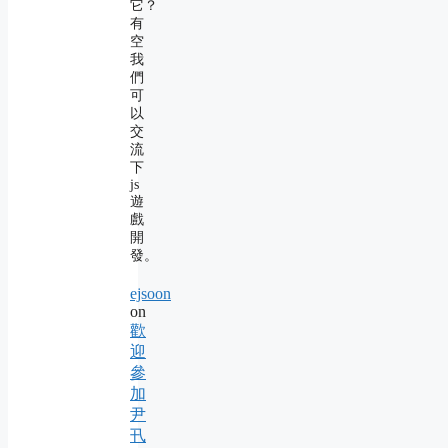
它？
有
空
我
們
可
以
交
流
下
js
遊
戲
開
發。
ejsoon
on
歡
迎
參
加
尹
卂