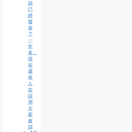
頡
已
經
發
表
了
一
年
多，
現
在
還
有
人
在
誤
用
大
新
倉
頡