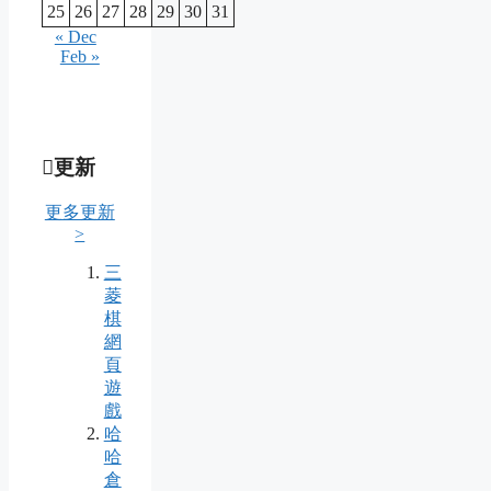
25
26
27
28
29
30
31
« Dec
Feb »
更新
更多更新
>
三
菱
棋
網
頁
遊
戲
哈
哈
倉