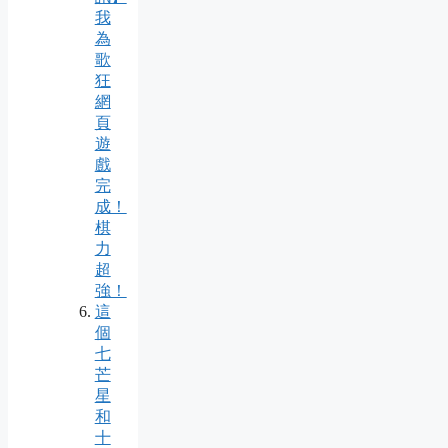
我
為
歌
狂
網
頁
遊
戲
完
成！
棋
力
超
強！
這
個
七
芒
星
和
十