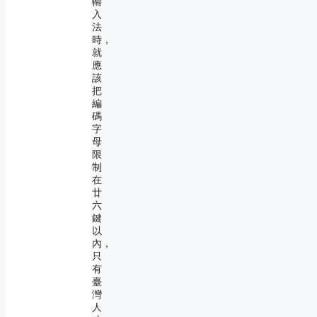
輸
入
法
時，
就
應
該
把
編
碼
字
母
限
制
在
廿
六
鍵
以
內，
只
有
臺
灣
人