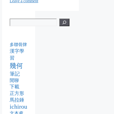
Leave a comment
多聯骨牌
漢字學
習
幾何
筆記
閒聊
下載
正方形
馬拉錘
ichirou
文本處