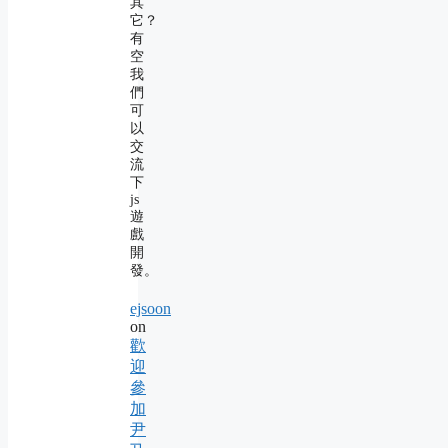
其
它？
有
空
我
們
可
以
交
流
下
js
遊
戲
開
發。
ejsoon
on
歡
迎
參
加
尹