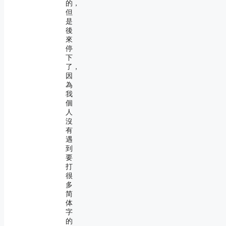
的，
但
是
後
來
停
下
了，
因
為
我
個
人
沒
有
遇
到
要
打
很
多
简
体
字
的