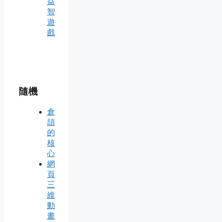
益
智
遊
戲
隨機
倉
頡
的
核
心
網
頁
三
維
動
畫