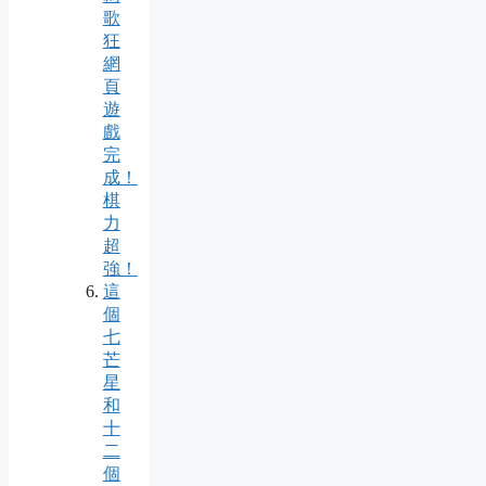
歌
狂
網
頁
遊
戲
完
成！
棋
力
超
強！
這
個
七
芒
星
和
十
二
個