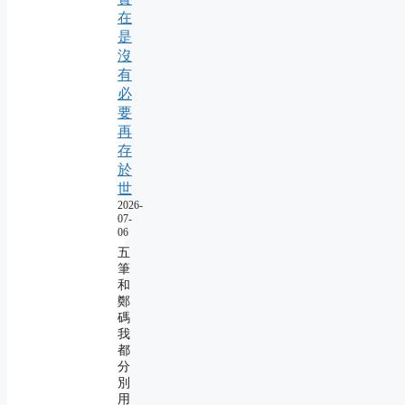
在
是
沒
有
必
要
再
存
於
世
2026-
07-
06
五
筆
和
鄭
碼
我
都
分
別
用