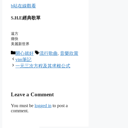
b站在線觀看
S.H.E經典歌單
遠方

痛快

美麗新世界
Categories
Tags
開心就好
流行歌曲
,
音樂欣賞
vim筆記
一元三次方程及其求根公式
Leave a Comment
You must be
logged in
to post a
comment.