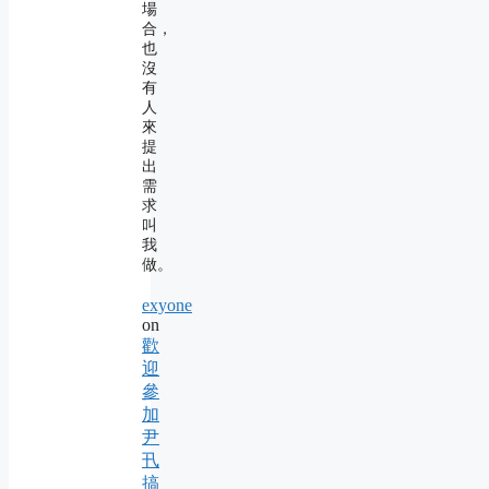
場
合，
也
沒
有
人
來
提
出
需
求
叫
我
做。
exyone
on
歡
迎
參
加
尹
卂
搞