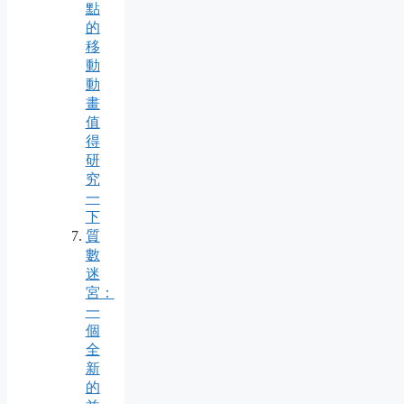
點
的
移
動
動
畫
值
得
研
究
一
下
質
數
迷
宮：
一
個
全
新
的