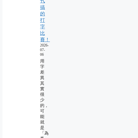
卂
搞
的
打
字
比
賽！
2026-
07-
06
用
字
差
異
其
實
很
少
的，
可
能
就
是
「為