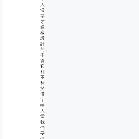
入
漢
字
才
這
樣
設
計
的，
不
管
它
利
不
利
於
漢
字
輸
入，
當
我
們
要
做