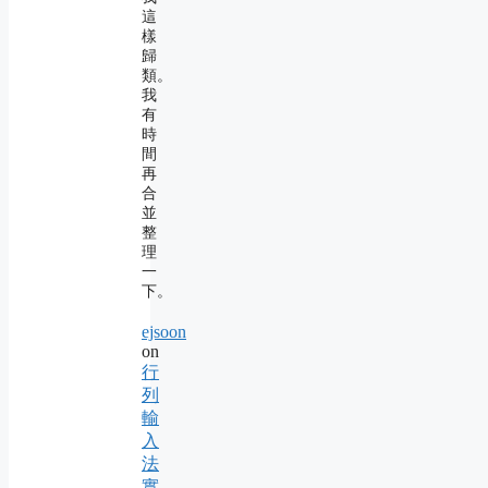
這
樣
歸
類。
我
有
時
間
再
合
並
整
理
一
下。
ejsoon
on
行
列
輸
入
法
實