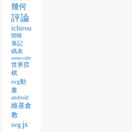
幾何
評論
ichirou
閒聊
筆記
碼表
soma-cube
世界弈
棋
svg動
畫
android
維基倉
教
js
svg