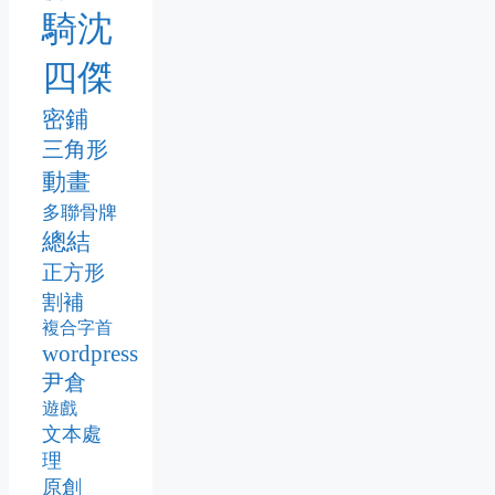
騎沈
四傑
密鋪
三角形
動畫
多聯骨牌
總結
正方形
割補
複合字首
wordpress
尹倉
遊戲
文本處
理
原創