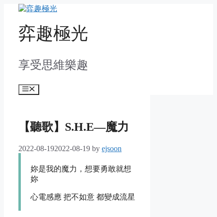
Skip
to
content
弈趣極光
享受思維樂趣
Menu
【聽歌】S.H.E—魔力
2022-08-19
2022-08-19
by
ejsoon
妳是我的魔力，想要勇敢就想
妳
心電感應 把不如意 都變成流星