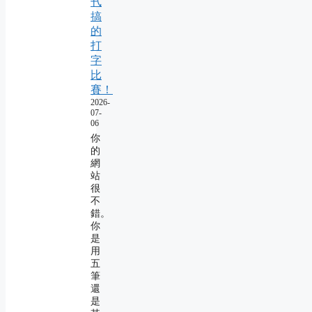
卂
搞
的
打
字
比
賽！
2026-
07-
06
你
的
網
站
很
不
錯。
你
是
用
五
筆
還
是