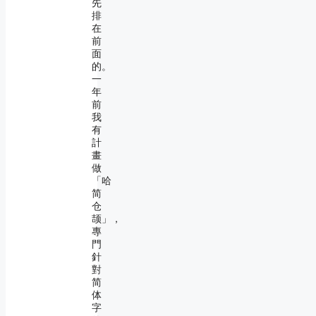
先
排
在
前
面
的。
一
年
前
我
有
計
畫
做
「哈
简
仓
颉」，
專
門
針
對
简
体
字