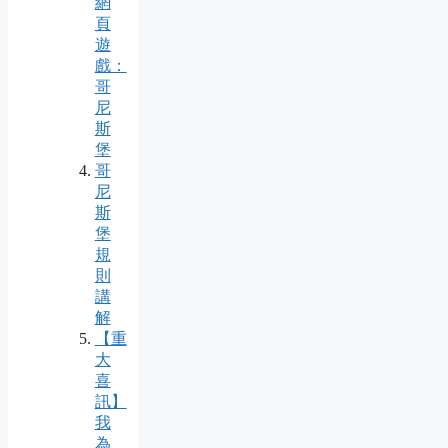
網
頁
遊
戲：
哥
尼
斯
堡
哥
尼
斯
堡
規
則
講
解
【重
大
喜
訊】
我
為