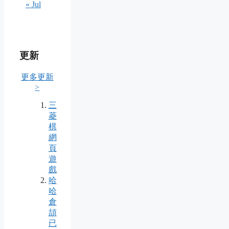
« Jul
更新
更多更新
>
三
菱
棋
網
頁
遊
戲
哈
哈
倉
頡
已