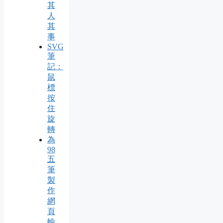
其
人
其
事
SVG
筆
記：
鼠
標
按
住
旋
轉
為
98
五
筆
製
作
網
頁
輸