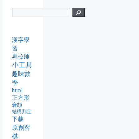
漢字學
習
馬拉錘
小工具
趣味數
學
html
正方形
倉頡
結構判定
下載
原創弈
棋