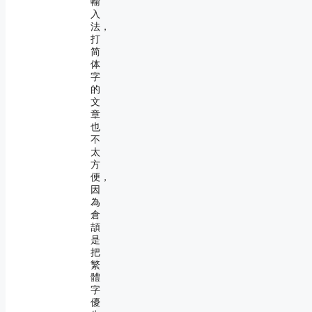
輸
入
法，
打
简
体
字
的
文
章
也
不
太
方
便，
因
為
倉
頡
是
把
繁
體
字
優