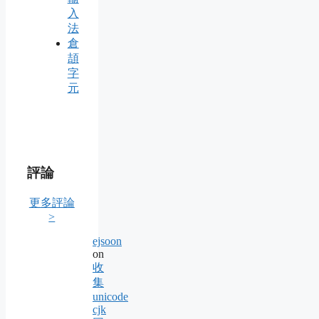
入
法
倉
頡
字
元
評論
更多評論
>
ejsoon
on
收
集
unicode
cjk