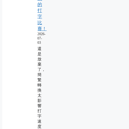
的
打
字
比
賽！
2026-
07-
03
還
是
放
棄
了，
簡
繁
轉
換
太
影
響
打
字
速
度