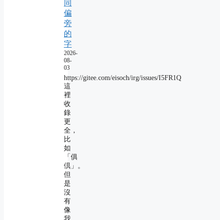
同
偏
旁
的
字
2026-
08-
03
https://gitee.com/eisoch/irg/issues/I5FR1Q
這
裡
收
錄
更
全，
比
如
「俱
倶」。
但
是
沒
有
像
我