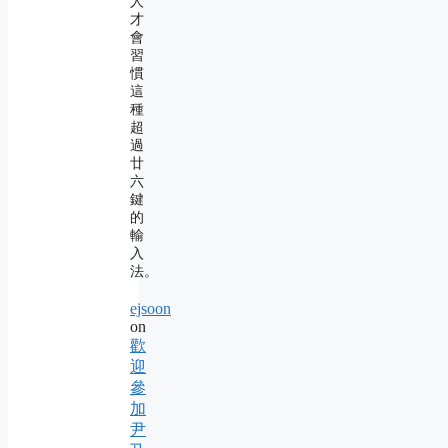
人
才
會
習
慣
這
種
超
過
廿
六
鍵
的
輸
入
法。
ejsoon
on
歡
迎
參
加
尹