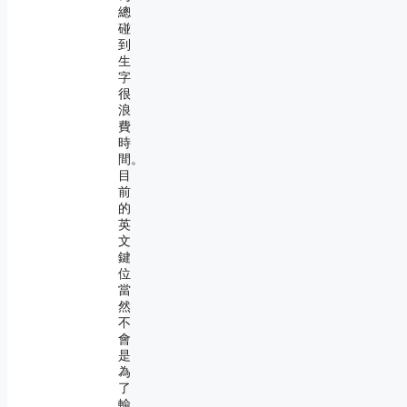
總
碰
到
生
字
很
浪
費
時
間。
目
前
的
英
文
鍵
位
當
然
不
會
是
為
了
輸