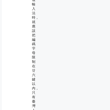
輸
入
法
時，
就
應
該
把
編
碼
字
母
限
制
在
廿
六
鍵
以
內，
只
有
臺
灣