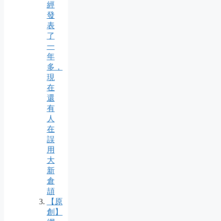
經
發
表
了
一
年
多，
現
在
還
有
人
在
誤
用
大
新
倉
頡
【原
創】