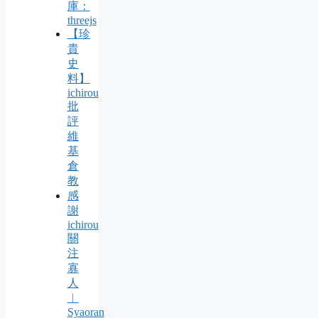
庫：
threejs
【珍
貴
史
料】
ichirou
批
評
維
基
倉
教
感
謝
ichirou
關
注
寡
人
︱
Syaoran