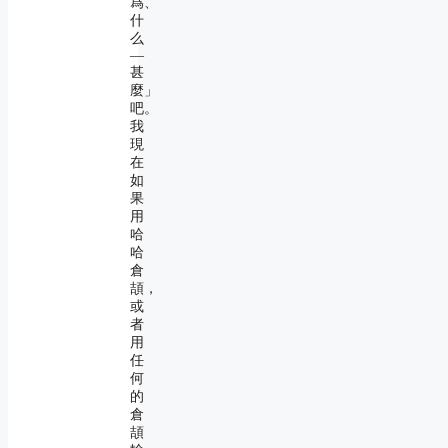
爲、
什
么
―
甚
麼」
吧。
我
現
在
如
果
用
哈
哈
倉
頡，
或
者
用
任
何
的
倉
頡