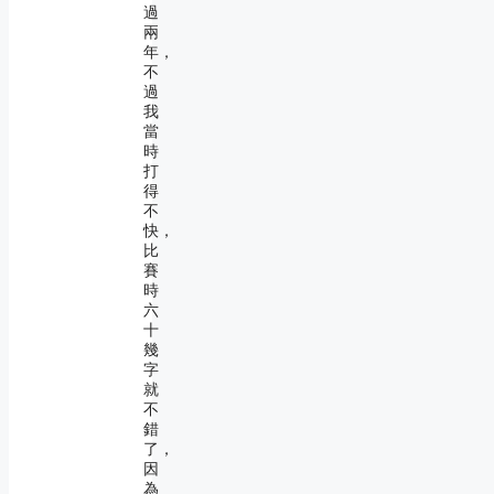
過
兩
年，
不
過
我
當
時
打
得
不
快，
比
賽
時
六
十
幾
字
就
不
錯
了，
因
為