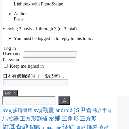
Lightbox with PhotoSwipe
Author
Posts
Viewing 3 posts - 1 through 3 (of 3 total)
You must be logged in to reply to this topic.
Log In
Username:
Password:
Keep me signed in
日本有個動漫叫《__影忍者》。
Log In
js
svg
svg動畫
尹倉
android
多聯骨牌
複合字首
密鋪
三角形
馬拉錘
正方形割補
正方形
維基倉教
總結
碼表
閒聊
倉頡
soma-cube
遊戲