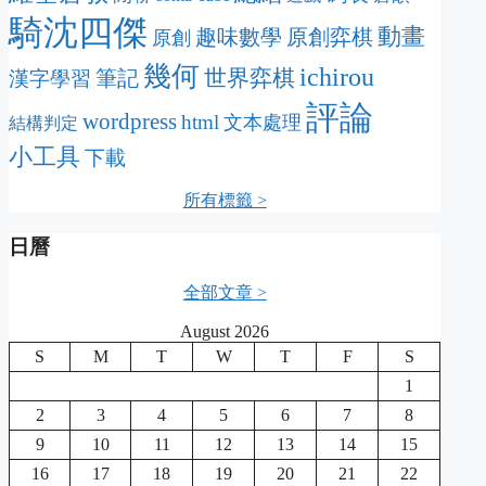
騎沈四傑
動畫
趣味數學
原創弈棋
原創
幾何
ichirou
筆記
世界弈棋
漢字學習
評論
wordpress
html
文本處理
結構判定
小工具
下載
所有標籤 >
日曆
全部文章 >
August 2026
S
M
T
W
T
F
S
1
2
3
4
5
6
7
8
9
10
11
12
13
14
15
16
17
18
19
20
21
22