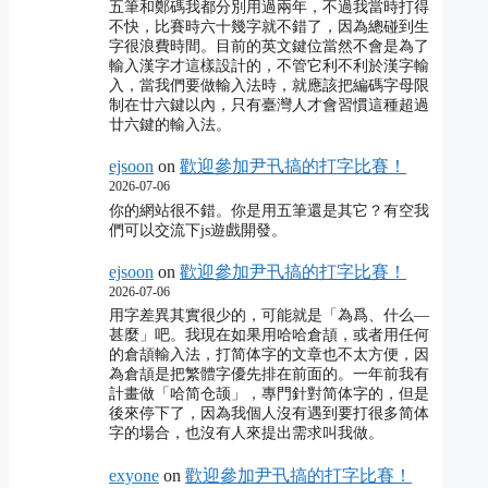
五筆和鄭碼我都分別用過兩年，不過我當時打得
不快，比賽時六十幾字就不錯了，因為總碰到生
字很浪費時間。目前的英文鍵位當然不會是為了
輸入漢字才這樣設計的，不管它利不利於漢字輸
入，當我們要做輸入法時，就應該把編碼字母限
制在廿六鍵以內，只有臺灣人才會習慣這種超過
廿六鍵的輸入法。
ejsoon
on
歡迎參加尹卂搞的打字比賽！
2026-07-06
你的網站很不錯。你是用五筆還是其它？有空我
們可以交流下js遊戲開發。
ejsoon
on
歡迎參加尹卂搞的打字比賽！
2026-07-06
用字差異其實很少的，可能就是「為爲、什么―
甚麼」吧。我現在如果用哈哈倉頡，或者用任何
的倉頡輸入法，打简体字的文章也不太方便，因
為倉頡是把繁體字優先排在前面的。一年前我有
計畫做「哈简仓颉」，專門針對简体字的，但是
後來停下了，因為我個人沒有遇到要打很多简体
字的場合，也沒有人來提出需求叫我做。
exyone
on
歡迎參加尹卂搞的打字比賽！