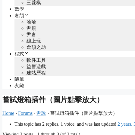
三菱棋
數學
倉頡
哈哈
尹規
尹倉
線上玩
倉頡之劫
程式
軟件工具
益智遊戲
建站歷程
隨筆
友鏈
嘗試燈箱插件（圖片點擊放大）
Home
›
Forums
›
尹說
›
嘗試燈箱插件（圖片點擊放大）
This topic has 2 replies, 1 voice, and was last updated
2 years,
Viewing 3 posts - 1 through 3 (of 3 total)