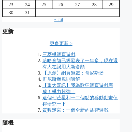
23
24
25
26
27
28
29
30
31
« Jul
更新
更多更新 >
三菱棋網頁遊戲
哈哈倉頡已經發表了一年多，現在還
有人在誤用大新倉頡
【原創】網頁遊戲：哥尼斯堡
哥尼斯堡規則講解
【重大喜訊】我為歌狂網頁遊戲完
成！棋力超強！
這個七芒星和十二個點的移動動畫值
得研究一下
質數迷宮：一個全新的益智遊戲
隨機