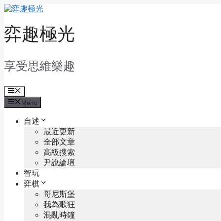
Skip
to
content
弈趣極光
享受思維樂趣
Menu
Menu
自述
最近更新
全部文章
高級搜索
尹說論壇
智玩
弈棋
哥尼斯堡
我為歌狂
混亂時鐘