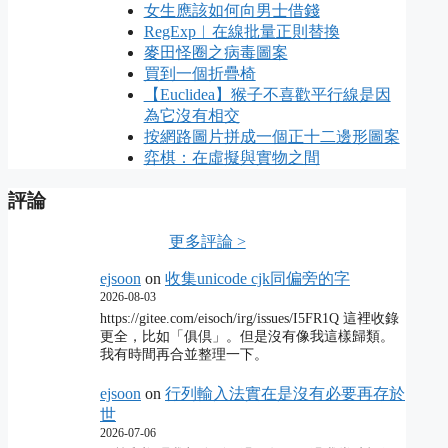
女生應該如何向男士借錢
RegExp︱在線批量正則替換
麥田怪圈之病毒圖案
買到一個折疊椅
【Euclidea】猴子不喜歡平行線是因
為它沒有相交
按網路圖片拼成一個正十二邊形圖案
弈棋：在虛擬與實物之間
評論
更多評論 >
ejsoon
on
收集unicode cjk同偏旁的字
2026-08-03
https://gitee.com/eisoch/irg/issues/I5FR1Q 這裡收錄
更全，比如「俱倶」。但是沒有像我這樣歸類。
我有時間再合並整理一下。
ejsoon
on
行列輸入法實在是沒有必要再存於
世
2026-07-06