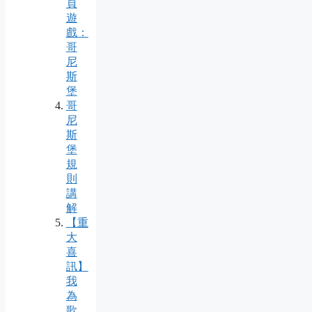
頁
遊
戲：
哥
尼
斯
堡
哥
尼
斯
堡
規
則
講
解
【重
大
喜
訊】
我
為
歌