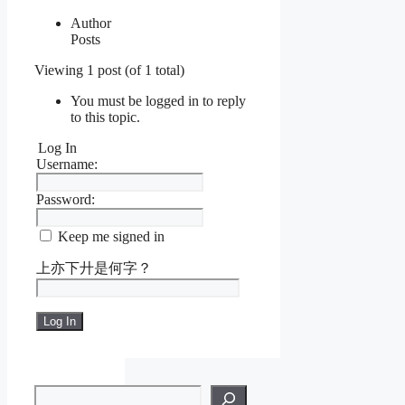
Author
Posts
Viewing 1 post (of 1 total)
You must be logged in to reply
to this topic.
Log In
Username:
Password:
Keep me signed in
上亦下廾是何字？
Log In