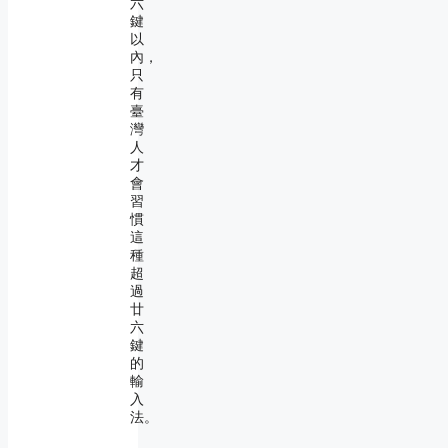
六
鍵
以
內，
只
有
臺
灣
人
才
會
習
慣
這
種
超
過
廿
六
鍵
的
輸
入
法。