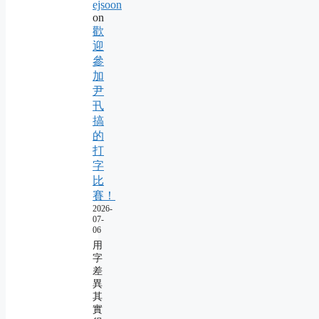
ejsoon
on
歡
迎
參
加
尹
卂
搞
的
打
字
比
賽！
2026-
07-
06
用
字
差
異
其
實