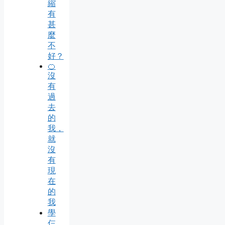
縮
有
甚
麼
不
好？
🍊
沒
有
過
去
的
我，
就
沒
有
現
在
的
我
學
仨