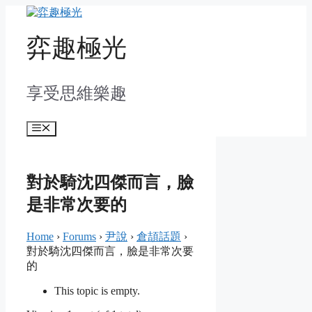
Skip
to
content
弈趣極光
享受思維樂趣
Menu
對於騎沈四傑而言，臉
是非常次要的
Home
›
Forums
›
尹說
›
倉頡話題
›
對於騎沈四傑而言，臉是非常次要
的
This topic is empty.