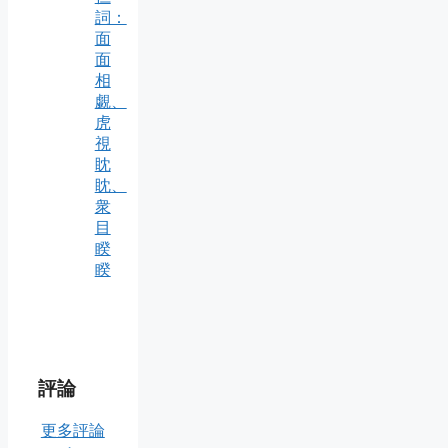
詞：
面
面
相
覷、
虎
視
眈
眈、
衆
目
睽
睽
評論
更多評論