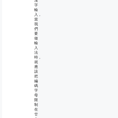
漢
字
輸
入，
當
我
們
要
做
輸
入
法
時，
就
應
該
把
編
碼
字
母
限
制
在
廿