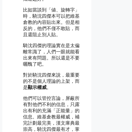
比如當談到「値、旋轉字」
時，騎沈四傑本可以把維基
倉教的內容貼出來。但是相
反的，他們不僅不敢貼，而
且還阻止別人貼。
騎沈四傑的理論實在是太偏
離常識了，人們一眼就能看
出來有問題。所以還是不要
曬醜了吧。
對於騎沈四傑來說，最重要
的不是個人理論的上架，而
是
顯示權威
。
他們可以管控言論，屏蔽所
有對他們不利的信息，只露
出有利的充滿「正能量」的
信息。維基倉教最權威，補
完計劃最完美，漢文庫典最
崇高，騎沈四傑最有才，掌