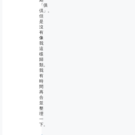
「俱
倶」。
但
是
沒
有
像
我
這
樣
歸
類。
我
有
時
間
再
合
並
整
理
一
下。