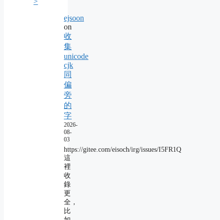
>
ejsoon
on
收
集
unicode
cjk
同
偏
旁
的
字
2026-
08-
03
https://gitee.com/eisoch/irg/issues/I5FR1Q
這
裡
收
錄
更
全，
比
如