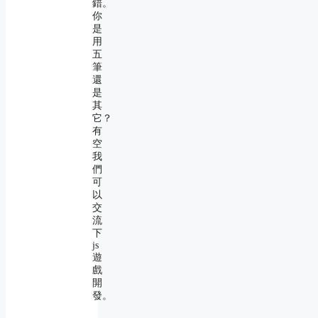
錯。
你
是
用
五
筆
還
是
其
它？
有
空
我
們
可
以
交
流
下
js
遊
戲
開
發。