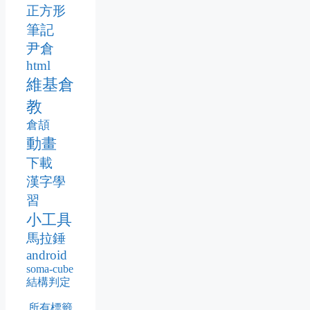
正方形
筆記
尹倉
html
維基倉
教
倉頡
動畫
下載
漢字學
習
小工具
馬拉錘
android
soma-cube
結構判定
所有標籤