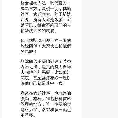
控倉頡輸入法，取代官方，
成為官方，蔑視一切，稱霸
社區，倉頡老大。除了騎沈
四傑，所有人都是笨蛋，都
是草民，都會不約而同的去
拍騎沈四傑的馬屁。
偉大的騎沈四傑！神一般的
騎沈四傑！大家快去拍他們
的馬屁！
騎沈四傑不要臉到達了某種
境界之後，是真的有人自願
去拍他們的馬屁，比如蓼汀
花溆。甚至蓼汀花溆一度以
為他自己就是其中一傑！
看來在倉頡社區，也就是陳
強勤、桂棹、維基教科書所
管理的地方，唯一重要的就
是權力了，常識和臉一點也
不重要。