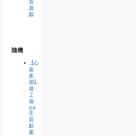
智
遊
戲
隨機
【心
血
來
潮】
做
了
個
svg
手
寫
動
畫