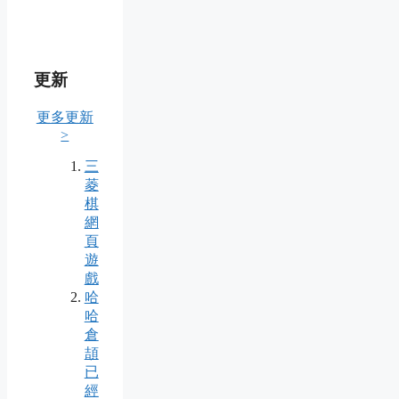
更新
更多更新
>
三
菱
棋
網
頁
遊
戲
哈
哈
倉
頡
已
經