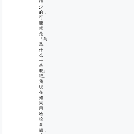
很
少
的，
可
能
就
是
「為
爲、
什
么
―
甚
麼」
吧。
我
現
在
如
果
用
哈
哈
倉
頡，