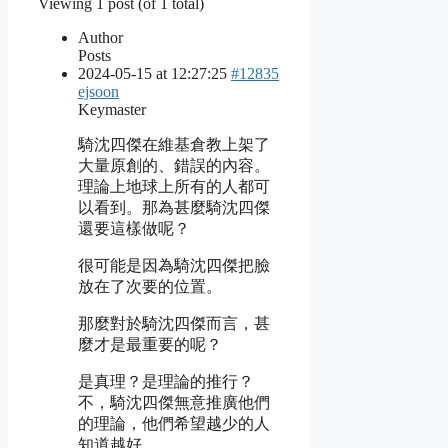
Viewing 1 post (of 1 total)
Author
Posts
2024-05-15 at 12:27:25
#12835
ejsoon
Keymaster
騎沈四傑在維基倉教上架了
大量原創的、錯誤的內容。
理論上地球上所有的人都可
以看到。那為甚麼騎沈四傑
還要這樣做呢？
很可能是因為騎沈四傑把臉
放在了次要的位置。
那麼對於騎沈四傑而言，甚
麼才是最重要的呢？
是真理？是理論的推行？
不，騎沈四傑無意推廣他們
的理論，他們希望越少的人
知道越好。