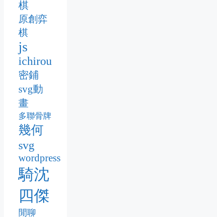
棋
原創弈
棋
js
ichirou
密鋪
svg動
畫
多聯骨牌
幾何
svg
wordpress
騎沈
四傑
閒聊