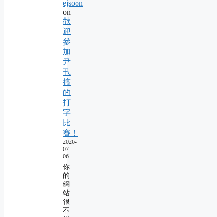
ejsoon
on
歡
迎
參
加
尹
卂
搞
的
打
字
比
賽！
2026-
07-
06
你
的
網
站
很
不