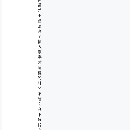
當
然
不
會
是
為
了
輸
入
漢
字
才
這
樣
設
計
的，
不
管
它
利
不
利
於