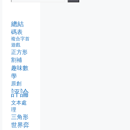
總結
碼表
複合字首
遊戲
正方形
割補
趣味數
學
原創
評論
文本處
理
三角形
世界弈