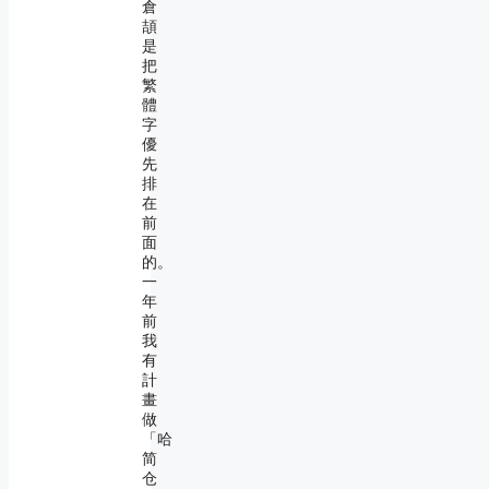
倉
頡
是
把
繁
體
字
優
先
排
在
前
面
的。
一
年
前
我
有
計
畫
做
「哈
简
仓