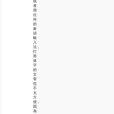
或
者
用
任
何
的
倉
頡
輸
入
法，
打
简
体
字
的
文
章
也
不
太
方
便，
因
為