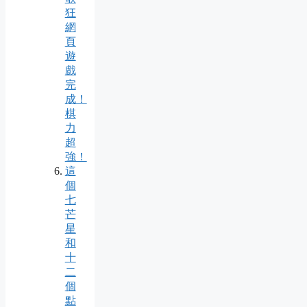
狂
網
頁
遊
戲
完
成！
棋
力
超
強！
這
個
七
芒
星
和
十
二
個
點