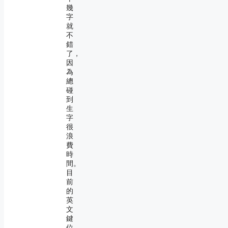
幾
字
就
不
錯
了，
因
為
總
碰
到
生
字
很
浪
費
時
間。
目
前
的
英
文
鍵
位