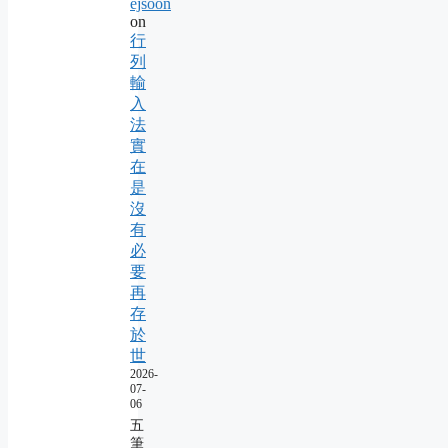
ejsoon
on
行
列
輸
入
法
實
在
是
沒
有
必
要
再
存
於
世
2026-
07-
06
五
筆