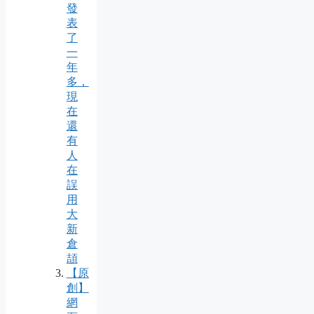
發
表
了
一
年
多，
現
在
還
有
人
在
誤
用
大
新
倉
頡
【原
創】
網