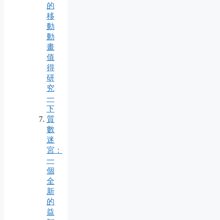
的
移
動
動
畫
值
得
研
究
一
下
質
數
迷
宮：
一
個
全
新
的
益