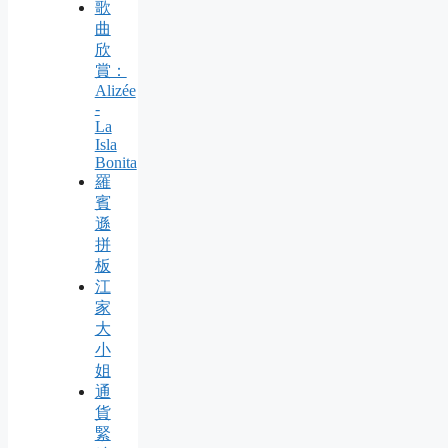
歌
曲
欣
賞：
Alizée
-
La
Isla
Bonita
羅
賓
遜
拼
板
江
家
大
小
姐
通
貨
緊