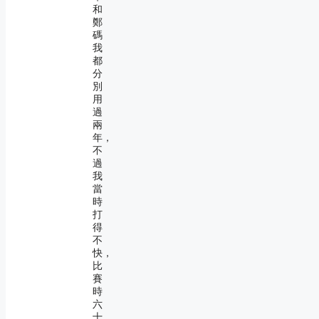
和
鄭
碼
我
都
分
別
用
過
兩
年，
不
過
我
當
時
打
得
不
快，
比
賽
時
六
十