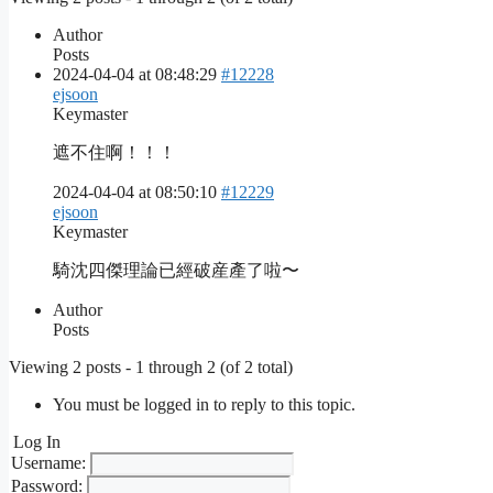
Author
Posts
2024-04-04 at 08:48:29
#12228
ejsoon
Keymaster
遮不住啊！！！
2024-04-04 at 08:50:10
#12229
ejsoon
Keymaster
騎沈四傑理論已經破産產了啦〜
Author
Posts
Viewing 2 posts - 1 through 2 (of 2 total)
You must be logged in to reply to this topic.
Log In
Username:
Password: