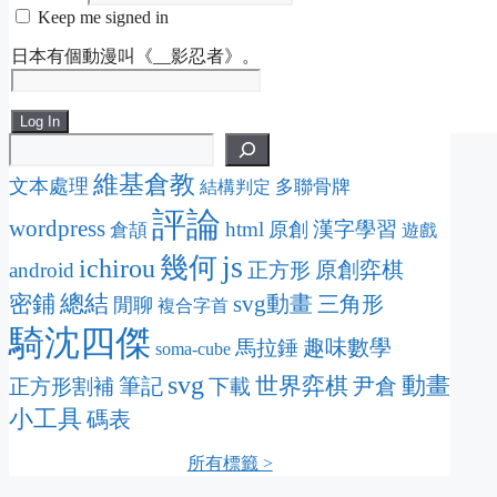
Keep me signed in
日本有個動漫叫《__影忍者》。
Log In
維基倉教
文本處理
多聯骨牌
結構判定
評論
wordpress
html
漢字學習
原創
倉頡
遊戲
js
幾何
ichirou
原創弈棋
android
正方形
密鋪
總結
svg動畫
三角形
閒聊
複合字首
騎沈四傑
趣味數學
馬拉錘
soma-cube
svg
動畫
筆記
世界弈棋
尹倉
正方形割補
下載
小工具
碼表
所有標籤 >