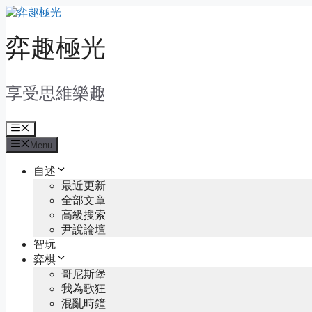
Skip
to
content
弈趣極光
享受思維樂趣
Menu
Menu
自述
最近更新
全部文章
高級搜索
尹說論壇
智玩
弈棋
哥尼斯堡
我為歌狂
混亂時鐘