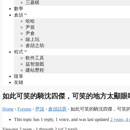
三菱棋
數學
倉頡
哈哈
尹規
尹倉
線上玩
倉頡之劫
程式
軟件工具
益智遊戲
建站歷程
隨筆
友鏈
如此可笑的騎沈四傑，可笑的地方太顯眼
Home
›
Forums
›
尹說
›
倉頡話題
›
如此可笑的騎沈四傑，可笑
This topic has 1 reply, 1 voice, and was last updated
2 years, 4
Viewing 2 posts - 1 through 2 (of 2 total)