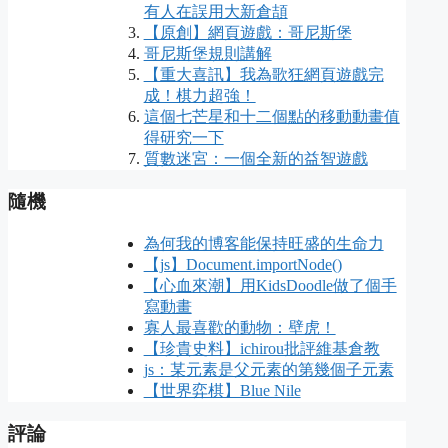
有人在誤用大新倉頡
【原創】網頁遊戲：哥尼斯堡
哥尼斯堡規則講解
【重大喜訊】我為歌狂網頁遊戲完
成！棋力超強！
這個七芒星和十二個點的移動動畫值
得研究一下
質數迷宮：一個全新的益智遊戲
隨機
為何我的博客能保持旺盛的生命力
【js】Document.importNode()
【心血來潮】用KidsDoodle做了個手
寫動畫
寡人最喜歡的動物：壁虎！
【珍貴史料】ichirou批評維基倉教
js：某元素是父元素的第幾個子元素
【世界弈棋】Blue Nile
評論