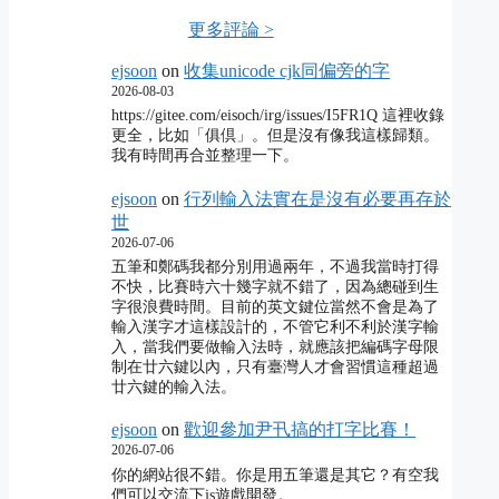
更多評論 >
ejsoon
on
收集unicode cjk同偏旁的字
2026-08-03
https://gitee.com/eisoch/irg/issues/I5FR1Q 這裡收錄
更全，比如「俱倶」。但是沒有像我這樣歸類。
我有時間再合並整理一下。
ejsoon
on
行列輸入法實在是沒有必要再存於
世
2026-07-06
五筆和鄭碼我都分別用過兩年，不過我當時打得
不快，比賽時六十幾字就不錯了，因為總碰到生
字很浪費時間。目前的英文鍵位當然不會是為了
輸入漢字才這樣設計的，不管它利不利於漢字輸
入，當我們要做輸入法時，就應該把編碼字母限
制在廿六鍵以內，只有臺灣人才會習慣這種超過
廿六鍵的輸入法。
ejsoon
on
歡迎參加尹卂搞的打字比賽！
2026-07-06
你的網站很不錯。你是用五筆還是其它？有空我
們可以交流下js遊戲開發。