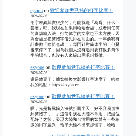
ejsoon
on
歡迎參加尹卂搞的打字比賽！
2026-07-06
用字差異其實很少的，可能就是「為爲、什么―
甚麼」吧。我現在如果用哈哈倉頡，或者用任何
的倉頡輸入法，打简体字的文章也不太方便，因
為倉頡是把繁體字優先排在前面的。一年前我有
計畫做「哈简仓颉」，專門針對简体字的，但是
後來停下了，因為我個人沒有遇到要打很多简体
字的場合，也沒有人來提出需求叫我做。
exyone
on
歡迎參加尹卂搞的打字比賽！
2026-07-03
還是放棄了，簡繁轉換太影響打字速度了，哈哈
我的站點：https://exyon.ee
exyone
on
歡迎參加尹卂搞的打字比賽！
2026-07-03
哎，光是折騰輸入法就折騰半天，好不容易切換
到繁體了，「」這個引號在大陸不常用，把鍵位
配好了之後，發現大陸和台灣用的繁體有一些細
微的用字差異，輸半天輸不出來那個字，哈哈